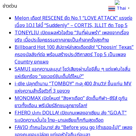
ข่าวด่วน
Thai
▼
Melon เดือด! RESCENE ยึด No.1 “LOVE ATTACK” แรงต่อ
เนื่อง I.O.I ไล่บี้ “Suddenly” – CORTIS, ILLIT ติด Top 5
TONEYLIU เปิดแผลหัวใจด้วย “วันที่ฝนพรำ” เพลงจากเรื่อง
จริง เมื่อประโยคธรรมดากลายเป็นคำลาครั้งสุดท้าย
Billboard Hot 100 สัปดาห์ล่าสุดเดือดจัด! “Choosin’ Texas”
ครองบัลลังก์ต่อ พร้อมสร้างประวัติศาสตร์ Top 5 เป็นเพลง
Country ยกแผง
SAMUI แจกความละมุน! โชว์เสียงผ่านไอจีสั้น ๆ แต่แฟนใจสั่น
แห่เรียกร้อง “ขอเวอร์ชันเต็มได้ไหม?”
i-dle ปลุกตำนาน “TOMBOY” ทะลุ 400 ล้านวิว! ขึ้นแท่น MV
แห่งความสำเร็จตัวที่ 3 ของวง
MONOMAX เปิดโหมด! “สิงหาเดือด” จัดเต็มกีฬา–ซีรีส์ ดูกัน
ยาวทั้งเดือน พรีเมียร์ลีกชนลูกยางโลก!
F.HERO ปะทะ DOLLA! เปิดเกมเพลงอาเซียน ส่ง “G.O.A.T”
ระเบิดความมั่นใจ ไทย–มาเลเซียแท็กทีมสุดเดือด
FAVIQ ทำคนใจบาง! ส่ง “Before you go (ถ้าเธอจะไป)” เพลง
ของคนยอมปล่อย แต่ขอหัวใจคืนก่อนลา