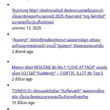
‘Running Man’ เปิดศักราชใหม่! ส่งต่อความฮาพร้อมดราม่า
เมื่อสมาชิกลองทำนายดวงปี 2025 ด้วยศาสตร์ “ซาจู-ไพ่ทาโรต์”
จนกลายเป็นประเด็นวิจารณ์
มกราคม 13, 2025
“คิมจงกุก” เปิดใจชีวิตหลังแต่งงาน! เผยอยากมีลูก แต่แอบ
ขอโทษลูกชายล่วงหน้า งานนี้ “ยูแจซอก” ยังแซวแรงจนฮาลั่น
2 สัปดาห์ ago
Melon เดือด! RESCENE ยึด No.1 “LOVE ATTACK” แรงต่อ
เนื่อง I.O.I ไล่บี้ “Suddenly” – CORTIS, ILLIT ติด Top 5
2 ชั่วโมง ago
TONEYLIU เปิดแผลหัวใจด้วย “วันที่ฝนพรำ” เพลงจากเรื่อง
จริง เมื่อประโยคธรรมดากลายเป็นคำลาครั้งสุดท้าย
15 ชั่วโมง ago