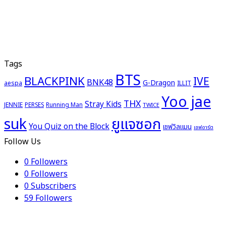
Tags
BTS
BLACKPINK
IVE
BNK48
G-Dragon
aespa
ILLIT
Yoo jae
THX
Stray Kids
JENNIE
PERSES
Running Man
TWICE
ยูแจซอก
suk
You Quiz on the Block
เชฟวิลแมน
เชฟอาร์ต
Follow Us
0
Followers
0
Followers
0
Subscribers
59
Followers