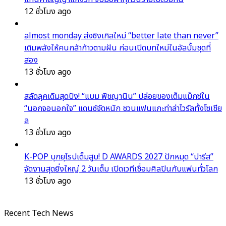
12 ชั่วโมง ago
almost monday ส่งซิงเกิลใหม่ “better late than never”
เติมพลังให้คนกล้าก้าวตามฝัน ก่อนเปิดบทใหม่ในอัลบั้มชุดที่
สอง
13 ชั่วโมง ago
สลัดลุคเดิมสุดปัง! “แบม พิชญานิน” ปล่อยของเต็มแม็กซ์ใน
“นอกจอนอกใจ” แดนซ์จัดหนัก ชวนแฟนแกะท่าล่าไวรัลทั้งโซเชีย
ล
13 ชั่วโมง ago
K-POP บุกยุโรปเต็มสูบ! D AWARDS 2027 ปักหมุด “ปารีส”
จัดงานสุดยิ่งใหญ่ 2 วันเต็ม เปิดเวทีเชื่อมศิลปินกับแฟนทั่วโลก
13 ชั่วโมง ago
Recent Tech News