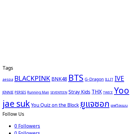
Tags
BTS
BLACKPINK
IVE
BNK48
G-Dragon
aespa
ILLIT
Yoo
THX
Stray Kids
JENNIE
PERSES
Running Man
TWICE
SEVENTEEN
ยูแจซอก
jae suk
You Quiz on the Block
เชฟวิลแมน
Follow Us
0
Followers
0
Followers