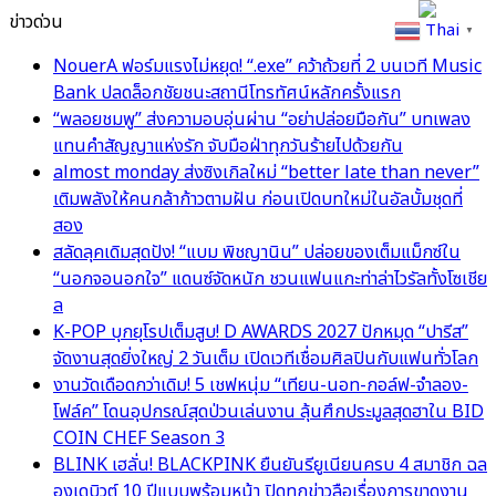
ข่าวด่วน
Thai
▼
NouerA ฟอร์มแรงไม่หยุด! “.exe” คว้าถ้วยที่ 2 บนเวที Music
Bank ปลดล็อกชัยชนะสถานีโทรทัศน์หลักครั้งแรก
“พลอยชมพู” ส่งความอบอุ่นผ่าน “อย่าปล่อยมือกัน” บทเพลง
แทนคำสัญญาแห่งรัก จับมือฝ่าทุกวันร้ายไปด้วยกัน
almost monday ส่งซิงเกิลใหม่ “better late than never”
เติมพลังให้คนกล้าก้าวตามฝัน ก่อนเปิดบทใหม่ในอัลบั้มชุดที่
สอง
สลัดลุคเดิมสุดปัง! “แบม พิชญานิน” ปล่อยของเต็มแม็กซ์ใน
“นอกจอนอกใจ” แดนซ์จัดหนัก ชวนแฟนแกะท่าล่าไวรัลทั้งโซเชีย
ล
K-POP บุกยุโรปเต็มสูบ! D AWARDS 2027 ปักหมุด “ปารีส”
จัดงานสุดยิ่งใหญ่ 2 วันเต็ม เปิดเวทีเชื่อมศิลปินกับแฟนทั่วโลก
งานวัดเดือดกว่าเดิม! 5 เชฟหนุ่ม “เทียน-นอท-กอล์ฟ-จำลอง-
โฟล์ค” โดนอุปกรณ์สุดป่วนเล่นงาน ลุ้นศึกประมูลสุดฮาใน BID
COIN CHEF Season 3
BLINK เฮลั่น! BLACKPINK ยืนยันรียูเนียนครบ 4 สมาชิก ฉล
องเดบิวต์ 10 ปีแบบพร้อมหน้า ปิดทุกข่าวลือเรื่องการขาดงาน