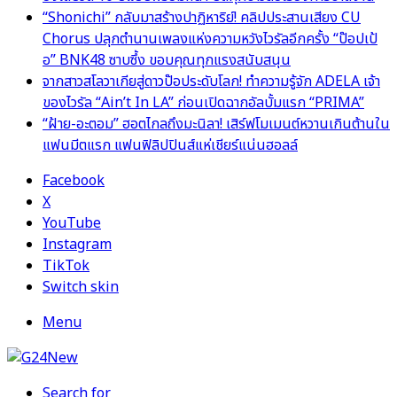
“Shonichi” กลับมาสร้างปาฏิหาริย์! คลิปประสานเสียง CU
Chorus ปลุกตำนานเพลงแห่งความหวังไวรัลอีกครั้ง “ป๊อปเป้
อ” BNK48 ซาบซึ้ง ขอบคุณทุกแรงสนับสนุน
จากสาวสโลวาเกียสู่ดาวป๊อประดับโลก! ทำความรู้จัก ADELA เจ้า
ของไวรัล “Ain’t In LA” ก่อนเปิดฉากอัลบั้มแรก “PRIMA”
“ฝ้าย-อะตอม” ฮอตไกลถึงมะนิลา! เสิร์ฟโมเมนต์หวานเกินต้านใน
แฟนมีตแรก แฟนฟิลิปปินส์แห่เชียร์แน่นฮอลล์
Facebook
X
YouTube
Instagram
TikTok
Switch skin
Menu
Search for