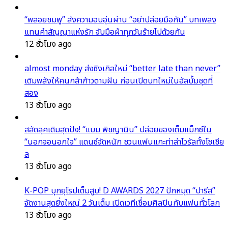
“พลอยชมพู” ส่งความอบอุ่นผ่าน “อย่าปล่อยมือกัน” บทเพลง
แทนคำสัญญาแห่งรัก จับมือฝ่าทุกวันร้ายไปด้วยกัน
12 ชั่วโมง ago
almost monday ส่งซิงเกิลใหม่ “better late than never”
เติมพลังให้คนกล้าก้าวตามฝัน ก่อนเปิดบทใหม่ในอัลบั้มชุดที่
สอง
13 ชั่วโมง ago
สลัดลุคเดิมสุดปัง! “แบม พิชญานิน” ปล่อยของเต็มแม็กซ์ใน
“นอกจอนอกใจ” แดนซ์จัดหนัก ชวนแฟนแกะท่าล่าไวรัลทั้งโซเชีย
ล
13 ชั่วโมง ago
K-POP บุกยุโรปเต็มสูบ! D AWARDS 2027 ปักหมุด “ปารีส”
จัดงานสุดยิ่งใหญ่ 2 วันเต็ม เปิดเวทีเชื่อมศิลปินกับแฟนทั่วโลก
13 ชั่วโมง ago