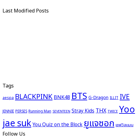
Last Modified Posts
Tags
BTS
BLACKPINK
IVE
BNK48
G-Dragon
aespa
ILLIT
Yoo
THX
Stray Kids
JENNIE
PERSES
Running Man
TWICE
SEVENTEEN
ยูแจซอก
jae suk
You Quiz on the Block
เชฟวิลแมน
Follow Us