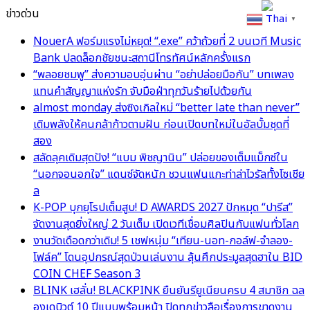
ข่าวด่วน
Thai
▼
NouerA ฟอร์มแรงไม่หยุด! “.exe” คว้าถ้วยที่ 2 บนเวที Music
Bank ปลดล็อกชัยชนะสถานีโทรทัศน์หลักครั้งแรก
“พลอยชมพู” ส่งความอบอุ่นผ่าน “อย่าปล่อยมือกัน” บทเพลง
แทนคำสัญญาแห่งรัก จับมือฝ่าทุกวันร้ายไปด้วยกัน
almost monday ส่งซิงเกิลใหม่ “better late than never”
เติมพลังให้คนกล้าก้าวตามฝัน ก่อนเปิดบทใหม่ในอัลบั้มชุดที่
สอง
สลัดลุคเดิมสุดปัง! “แบม พิชญานิน” ปล่อยของเต็มแม็กซ์ใน
“นอกจอนอกใจ” แดนซ์จัดหนัก ชวนแฟนแกะท่าล่าไวรัลทั้งโซเชีย
ล
K-POP บุกยุโรปเต็มสูบ! D AWARDS 2027 ปักหมุด “ปารีส”
จัดงานสุดยิ่งใหญ่ 2 วันเต็ม เปิดเวทีเชื่อมศิลปินกับแฟนทั่วโลก
งานวัดเดือดกว่าเดิม! 5 เชฟหนุ่ม “เทียน-นอท-กอล์ฟ-จำลอง-
โฟล์ค” โดนอุปกรณ์สุดป่วนเล่นงาน ลุ้นศึกประมูลสุดฮาใน BID
COIN CHEF Season 3
BLINK เฮลั่น! BLACKPINK ยืนยันรียูเนียนครบ 4 สมาชิก ฉล
องเดบิวต์ 10 ปีแบบพร้อมหน้า ปิดทุกข่าวลือเรื่องการขาดงาน