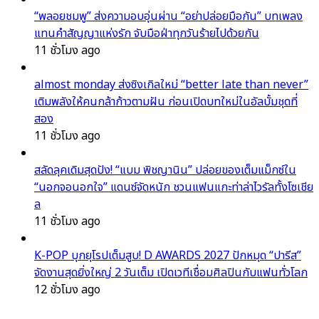
“พลอยชมพู” ส่งความอบอุ่นผ่าน “อย่าปล่อยมือกัน” บทเพลง
แทนคำสัญญาแห่งรัก จับมือฝ่าทุกวันร้ายไปด้วยกัน
11 ชั่วโมง ago
almost monday ส่งซิงเกิลใหม่ “better late than never”
เติมพลังให้คนกล้าก้าวตามฝัน ก่อนเปิดบทใหม่ในอัลบั้มชุดที่
สอง
11 ชั่วโมง ago
สลัดลุคเดิมสุดปัง! “แบม พิชญานิน” ปล่อยของเต็มแม็กซ์ใน
“นอกจอนอกใจ” แดนซ์จัดหนัก ชวนแฟนแกะท่าล่าไวรัลทั้งโซเชีย
ล
11 ชั่วโมง ago
K-POP บุกยุโรปเต็มสูบ! D AWARDS 2027 ปักหมุด “ปารีส”
จัดงานสุดยิ่งใหญ่ 2 วันเต็ม เปิดเวทีเชื่อมศิลปินกับแฟนทั่วโลก
12 ชั่วโมง ago