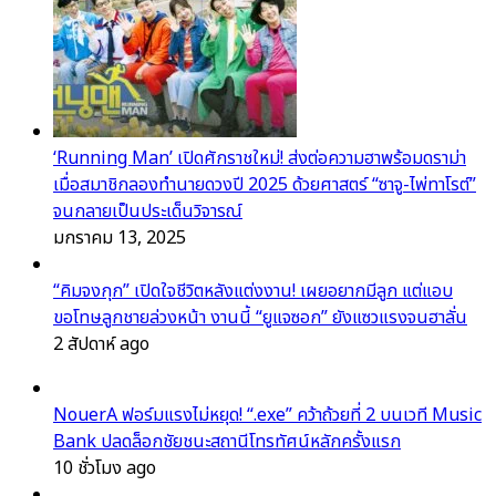
‘Running Man’ เปิดศักราชใหม่! ส่งต่อความฮาพร้อมดราม่า
เมื่อสมาชิกลองทำนายดวงปี 2025 ด้วยศาสตร์ “ซาจู-ไพ่ทาโรต์”
จนกลายเป็นประเด็นวิจารณ์
มกราคม 13, 2025
“คิมจงกุก” เปิดใจชีวิตหลังแต่งงาน! เผยอยากมีลูก แต่แอบ
ขอโทษลูกชายล่วงหน้า งานนี้ “ยูแจซอก” ยังแซวแรงจนฮาลั่น
2 สัปดาห์ ago
NouerA ฟอร์มแรงไม่หยุด! “.exe” คว้าถ้วยที่ 2 บนเวที Music
Bank ปลดล็อกชัยชนะสถานีโทรทัศน์หลักครั้งแรก
10 ชั่วโมง ago