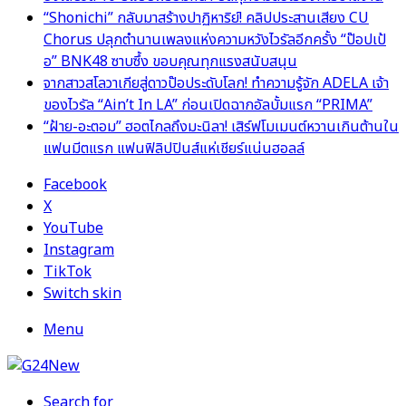
“Shonichi” กลับมาสร้างปาฏิหาริย์! คลิปประสานเสียง CU
Chorus ปลุกตำนานเพลงแห่งความหวังไวรัลอีกครั้ง “ป๊อปเป้
อ” BNK48 ซาบซึ้ง ขอบคุณทุกแรงสนับสนุน
จากสาวสโลวาเกียสู่ดาวป๊อประดับโลก! ทำความรู้จัก ADELA เจ้า
ของไวรัล “Ain’t In LA” ก่อนเปิดฉากอัลบั้มแรก “PRIMA”
“ฝ้าย-อะตอม” ฮอตไกลถึงมะนิลา! เสิร์ฟโมเมนต์หวานเกินต้านใน
แฟนมีตแรก แฟนฟิลิปปินส์แห่เชียร์แน่นฮอลล์
Facebook
X
YouTube
Instagram
TikTok
Switch skin
Menu
Search for