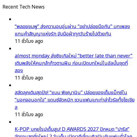
Recent Tech News
“พลอยชมพู” ส่งความอบอุ่นผ่าน “อย่าปล่อยมือกัน” บทเพลง
แทนคำสัญญาแห่งรัก จับมือฝ่าทุกวันร้ายไปด้วยกัน
11 ชั่วโมง ago
almost monday ส่งซิงเกิลใหม่ “better late than never”
เติมพลังให้คนกล้าก้าวตามฝัน ก่อนเปิดบทใหม่ในอัลบั้มชุดที่
สอง
11 ชั่วโมง ago
สลัดลุคเดิมสุดปัง! “แบม พิชญานิน” ปล่อยของเต็มแม็กซ์ใน
“นอกจอนอกใจ” แดนซ์จัดหนัก ชวนแฟนแกะท่าล่าไวรัลทั้งโซเชีย
ล
11 ชั่วโมง ago
K-POP บุกยุโรปเต็มสูบ! D AWARDS 2027 ปักหมุด “ปารีส”
จัดงานสุดยิ่งใหญ่ 2 วันเต็ม เปิดเวทีเชื่อมศิลปินกับแฟนทั่วโลก