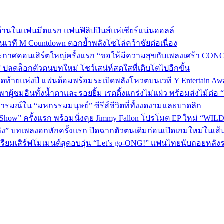
้านในแฟนมีตแรก แฟนฟิลิปปินส์แห่เชียร์แน่นฮอลล์
 บนเวที M Countdown ตอกย้ำพลังโซโล่คว้าชัยต่อเนื่อง
กาศคอนเสิร์ตใหญ่ครั้งแรก “ขอให้มีความสุขกับเพลงเศร้า CONCER
” ปลดล็อกตัวตนบทใหม่ โชว์เสน่ห์สดใสที่เติบโตไปอีกขั้น
P 5 สุดท้ายแห่งปี แฟนด้อมพร้อมระเบิดพลังโหวตบนเวที Y Entertain Aw
” พาผู้ชมอินทั้งน้ำตาและรอยยิ้ม เรตติ้งแกร่งไม่แผ่ว พร้อมส่งไม้ต
อารมณ์ใน “มหกรรมมนุษย์” ซีรีส์ชีวิตที่ทั้งงดงามและบาดลึก
 Show” ครั้งแรก พร้อมนั่งคุย Jimmy Fallon โปรโมต EP ใหม่ “WIL
ถึง” บทเพลงอกหักครั้งแรก ปิดฉากตัวตนเดิมก่อนเปิดเกมใหม่ในเส
เตรียมเสิร์ฟโมเมนต์สุดอบอุ่น “Let’s go-ONG!” แฟนไทยนับถอยหลัง