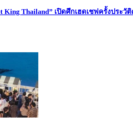
eet King Thailand” เปิดศึกเฮดเชฟครั้งประ