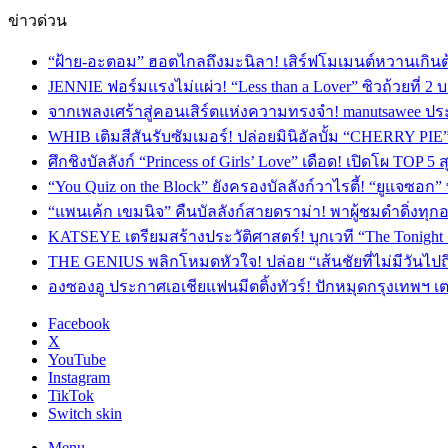
ข่าวด่วน
“ฝ้าย-อะตอม” ฮอตไกลถึงมะนิลา! เสิร์ฟโมเมนต์หวานเกินต
JENNIE ฟอร์มแรงไม่แผ่ว! “Less than a Lover” ซิวถ้วยที่ 2
จากเพลงเศร้าสู่คอนเสิร์ตแห่งความทรงจำ! manutsawee ประ
WHIB เติมสีสันรับซัมเมอร์! ปล่อยมินิอัลบั้ม “CHERRY PIE
ศึกชิงบัลลังก์ “Princess of Girls’ Love” เดือด! เปิดโผ TO
“You Quiz on the Block” ยังครองบัลลังก์วาไรตี้! “ยูแจซอก
“แพนเค้ก เขมนิจ” คืนบัลลังก์สายดราม่า! พาผู้ชมดำดิ่งทุก
KATSEYE เตรียมสร้างประวัติศาสตร์! บุกเวที “The Tonight
THE GENIUS พลิกโหมดหัวใจ! ปล่อย “เส้นชัยที่ไม่มีวันไป
องซองอู ประกาศเอเชียแฟนมีตติ้งทัวร์! ปักหมุดกรุงเทพฯ 
Facebook
X
YouTube
Instagram
TikTok
Switch skin
Menu