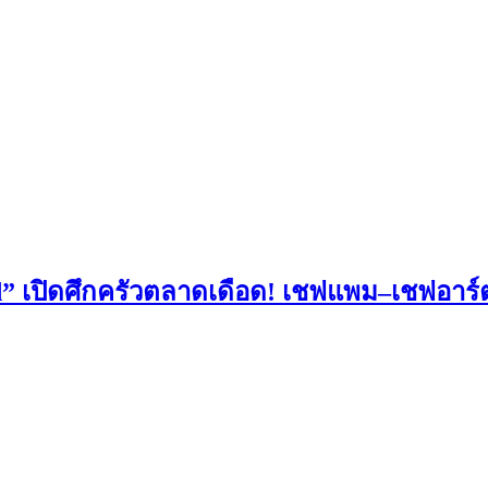
nd” เปิดศึกครัวตลาดเดือด! เชฟแพม–เชฟอาร