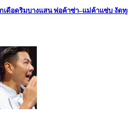
เดือดริมบางแสน พ่อค้าซ่า–แม่ค้าแซ่บ งัดทุก