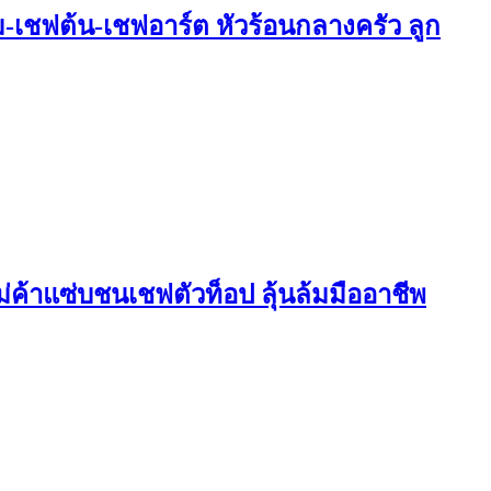
ม-เชฟต้น-เชฟอาร์ต หัวร้อนกลางครัว ลูก
่ค้าแซ่บชนเชฟตัวท็อป ลุ้นล้มมืออาชีพ