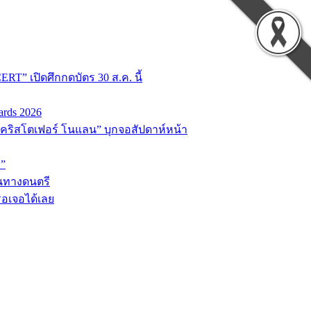
T” เปิดศึกกดบัตร 30 ส.ค. นี้
ards 2026
่อ “คริสโตเฟอร์ โนแลน” บุกจอสัปดาห์หน้า
D”
้นทางดนตรี
รอเจอได้เลย