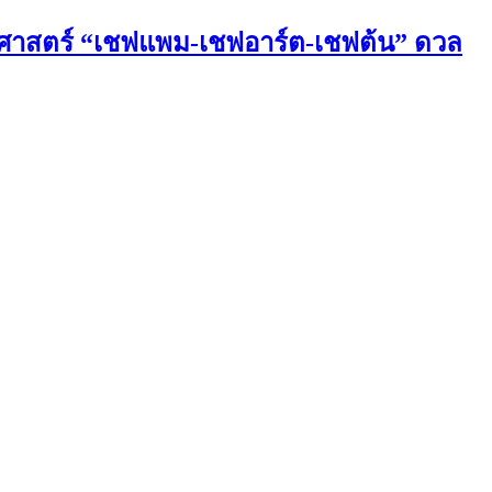
วัติศาสตร์ “เชฟแพม-เชฟอาร์ต-เชฟต้น” ดวล