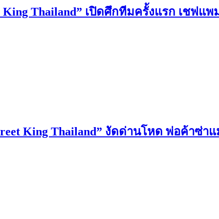
t King Thailand” เปิดศึกทีมครั้งแรก เชฟแพ
reet King Thailand” งัดด่านโหด พ่อค้าซ่าแม