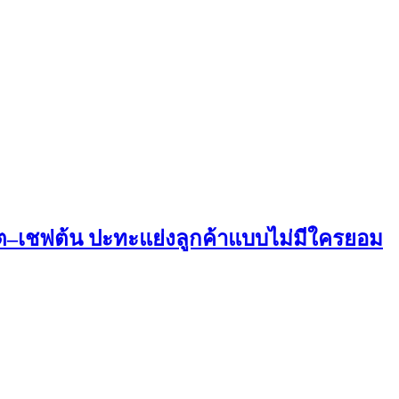
์ต–เชฟต้น ปะทะแย่งลูกค้าแบบไม่มีใครยอม