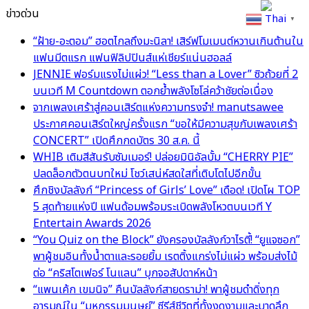
ข่าวด่วน
Thai
▼
“ฝ้าย-อะตอม” ฮอตไกลถึงมะนิลา! เสิร์ฟโมเมนต์หวานเกินต้านใน
แฟนมีตแรก แฟนฟิลิปปินส์แห่เชียร์แน่นฮอลล์
JENNIE ฟอร์มแรงไม่แผ่ว! “Less than a Lover” ซิวถ้วยที่ 2
บนเวที M Countdown ตอกย้ำพลังโซโล่คว้าชัยต่อเนื่อง
จากเพลงเศร้าสู่คอนเสิร์ตแห่งความทรงจำ! manutsawee
ประกาศคอนเสิร์ตใหญ่ครั้งแรก “ขอให้มีความสุขกับเพลงเศร้า
CONCERT” เปิดศึกกดบัตร 30 ส.ค. นี้
WHIB เติมสีสันรับซัมเมอร์! ปล่อยมินิอัลบั้ม “CHERRY PIE”
ปลดล็อกตัวตนบทใหม่ โชว์เสน่ห์สดใสที่เติบโตไปอีกขั้น
ศึกชิงบัลลังก์ “Princess of Girls’ Love” เดือด! เปิดโผ TOP
5 สุดท้ายแห่งปี แฟนด้อมพร้อมระเบิดพลังโหวตบนเวที Y
Entertain Awards 2026
“You Quiz on the Block” ยังครองบัลลังก์วาไรตี้! “ยูแจซอก”
พาผู้ชมอินทั้งน้ำตาและรอยยิ้ม เรตติ้งแกร่งไม่แผ่ว พร้อมส่งไม้
ต่อ “คริสโตเฟอร์ โนแลน” บุกจอสัปดาห์หน้า
“แพนเค้ก เขมนิจ” คืนบัลลังก์สายดราม่า! พาผู้ชมดำดิ่งทุก
อารมณ์ใน “มหกรรมมนุษย์” ซีรีส์ชีวิตที่ทั้งงดงามและบาดลึก