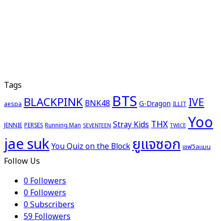
Tags
BTS
BLACKPINK
IVE
BNK48
G-Dragon
aespa
ILLIT
Yoo
THX
Stray Kids
JENNIE
PERSES
Running Man
TWICE
SEVENTEEN
ยูแจซอก
jae suk
You Quiz on the Block
เชฟวิลแมน
Follow Us
0
Followers
0
Followers
0
Subscribers
59
Followers