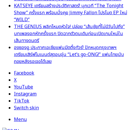
KATSEYE เตรียมสร้างประวัติศาสตร์! บุกเวที “The Tonight
Show” ครั้งแรก พร้อมนั่งคุย Jimmy Fallon โปรโมต EP ใหม่
“WILD”
THE GENIUS พลิกโหมดหัวใจ! ปล่อย “เส้นชัยที่ไม่มีวันไปถึง”
บทเพลงอกหักครั้งแรก ปิดฉากตัวตนเดิมก่อนเปิดเกมใหม่ใน
เส้นทางดนตรี
องซองอู ประกาศเอเชียแฟนมีตติ้งทัวร์! ปักหมุดกรุงเทพฯ
เตรียมเสิร์ฟโมเมนต์สุดอบอุ่น “Let’s go-ONG!” แฟนไทยนับ
ถอยหลังรอเจอได้เลย
Facebook
X
YouTube
Instagram
TikTok
Switch skin
Menu