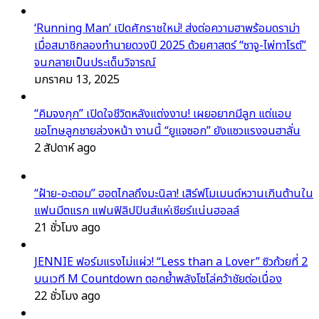
‘Running Man’ เปิดศักราชใหม่! ส่งต่อความฮาพร้อมดราม่า
เมื่อสมาชิกลองทำนายดวงปี 2025 ด้วยศาสตร์ “ซาจู-ไพ่ทาโรต์”
จนกลายเป็นประเด็นวิจารณ์
มกราคม 13, 2025
“คิมจงกุก” เปิดใจชีวิตหลังแต่งงาน! เผยอยากมีลูก แต่แอบ
ขอโทษลูกชายล่วงหน้า งานนี้ “ยูแจซอก” ยังแซวแรงจนฮาลั่น
2 สัปดาห์ ago
“ฝ้าย-อะตอม” ฮอตไกลถึงมะนิลา! เสิร์ฟโมเมนต์หวานเกินต้านใน
แฟนมีตแรก แฟนฟิลิปปินส์แห่เชียร์แน่นฮอลล์
21 ชั่วโมง ago
JENNIE ฟอร์มแรงไม่แผ่ว! “Less than a Lover” ซิวถ้วยที่ 2
บนเวที M Countdown ตอกย้ำพลังโซโล่คว้าชัยต่อเนื่อง
22 ชั่วโมง ago