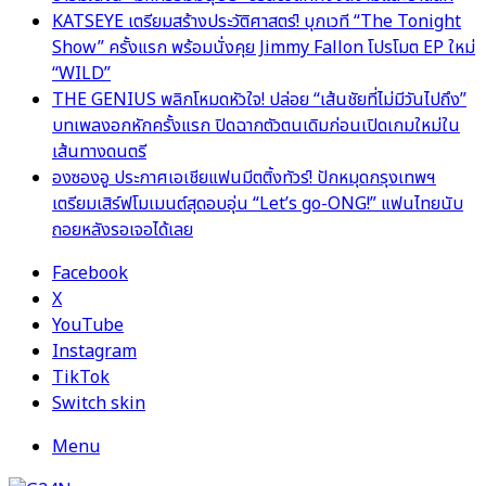
KATSEYE เตรียมสร้างประวัติศาสตร์! บุกเวที “The Tonight
Show” ครั้งแรก พร้อมนั่งคุย Jimmy Fallon โปรโมต EP ใหม่
“WILD”
THE GENIUS พลิกโหมดหัวใจ! ปล่อย “เส้นชัยที่ไม่มีวันไปถึง”
บทเพลงอกหักครั้งแรก ปิดฉากตัวตนเดิมก่อนเปิดเกมใหม่ใน
เส้นทางดนตรี
องซองอู ประกาศเอเชียแฟนมีตติ้งทัวร์! ปักหมุดกรุงเทพฯ
เตรียมเสิร์ฟโมเมนต์สุดอบอุ่น “Let’s go-ONG!” แฟนไทยนับ
ถอยหลังรอเจอได้เลย
Facebook
X
YouTube
Instagram
TikTok
Switch skin
Menu