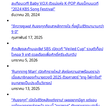
สะเทือนเวที! Baby V.O.X ตัวแม่แห่ง K-POP คัมแบ็กบนเวที
“2024 KBS Song Festival”
ธันวาคม 20, 2024
“อีกวางซูเผย! คิมจงกุกคือเสาหลักทางใจ ที่อยู่ในชีวิตมานานกว่า
9 ปี”
กุมภาพันธ์ 17, 2025
ศึกเสียงสะท้านเอเชีย! SBS เปิดเวที “Veiled Cup” รวมตัวท็อป
โวคอล 9 ชาติ ดวลเดือดเพื่อศักดิ์ศรีระดับทวีป
มกราคม 5, 2026
‘Running Man’ เปิดศักราชใหม่! ส่งต่อความฮาพร้อมดราม่า
เมื่อสมาชิกลองทำนายดวงปี 2025 ด้วยศาสตร์ “ซาจู-ไพ่ทาโรต์”
จนกลายเป็นประเด็นวิจารณ์
มกราคม 13, 2025
“คิมจงกุก” เปิดใจชีวิตหลังแต่งงาน! เผยอยากมีลูก แต่แอบ
ขอโทษลูกชายล่วงหน้า งานนี้ “ยูแจซอก” ยังแซวแรงจนฮาลั่น