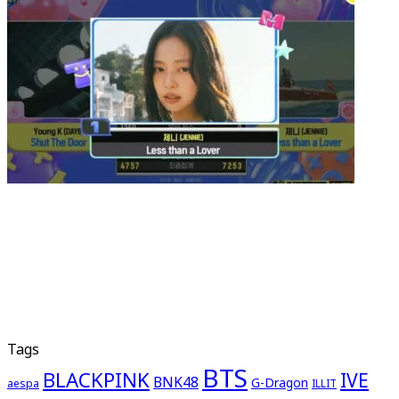
Tags
BTS
BLACKPINK
IVE
BNK48
G-Dragon
aespa
ILLIT