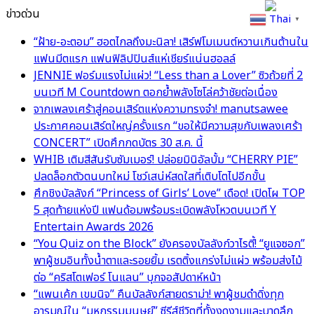
ข่าวด่วน
Thai
▼
“ฝ้าย-อะตอม” ฮอตไกลถึงมะนิลา! เสิร์ฟโมเมนต์หวานเกินต้านใน
แฟนมีตแรก แฟนฟิลิปปินส์แห่เชียร์แน่นฮอลล์
JENNIE ฟอร์มแรงไม่แผ่ว! “Less than a Lover” ซิวถ้วยที่ 2
บนเวที M Countdown ตอกย้ำพลังโซโล่คว้าชัยต่อเนื่อง
จากเพลงเศร้าสู่คอนเสิร์ตแห่งความทรงจำ! manutsawee
ประกาศคอนเสิร์ตใหญ่ครั้งแรก “ขอให้มีความสุขกับเพลงเศร้า
CONCERT” เปิดศึกกดบัตร 30 ส.ค. นี้
WHIB เติมสีสันรับซัมเมอร์! ปล่อยมินิอัลบั้ม “CHERRY PIE”
ปลดล็อกตัวตนบทใหม่ โชว์เสน่ห์สดใสที่เติบโตไปอีกขั้น
ศึกชิงบัลลังก์ “Princess of Girls’ Love” เดือด! เปิดโผ TOP
5 สุดท้ายแห่งปี แฟนด้อมพร้อมระเบิดพลังโหวตบนเวที Y
Entertain Awards 2026
“You Quiz on the Block” ยังครองบัลลังก์วาไรตี้! “ยูแจซอก”
พาผู้ชมอินทั้งน้ำตาและรอยยิ้ม เรตติ้งแกร่งไม่แผ่ว พร้อมส่งไม้
ต่อ “คริสโตเฟอร์ โนแลน” บุกจอสัปดาห์หน้า
“แพนเค้ก เขมนิจ” คืนบัลลังก์สายดราม่า! พาผู้ชมดำดิ่งทุก
อารมณ์ใน “มหกรรมมนุษย์” ซีรีส์ชีวิตที่ทั้งงดงามและบาดลึก