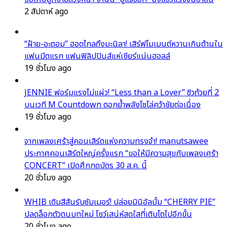
2 สัปดาห์ ago
“ฝ้าย-อะตอม” ฮอตไกลถึงมะนิลา! เสิร์ฟโมเมนต์หวานเกินต้านใน
แฟนมีตแรก แฟนฟิลิปปินส์แห่เชียร์แน่นฮอลล์
19 ชั่วโมง ago
JENNIE ฟอร์มแรงไม่แผ่ว! “Less than a Lover” ซิวถ้วยที่ 2
บนเวที M Countdown ตอกย้ำพลังโซโล่คว้าชัยต่อเนื่อง
19 ชั่วโมง ago
จากเพลงเศร้าสู่คอนเสิร์ตแห่งความทรงจำ! manutsawee
ประกาศคอนเสิร์ตใหญ่ครั้งแรก “ขอให้มีความสุขกับเพลงเศร้า
CONCERT” เปิดศึกกดบัตร 30 ส.ค. นี้
20 ชั่วโมง ago
WHIB เติมสีสันรับซัมเมอร์! ปล่อยมินิอัลบั้ม “CHERRY PIE”
ปลดล็อกตัวตนบทใหม่ โชว์เสน่ห์สดใสที่เติบโตไปอีกขั้น
20 ชั่วโมง ago