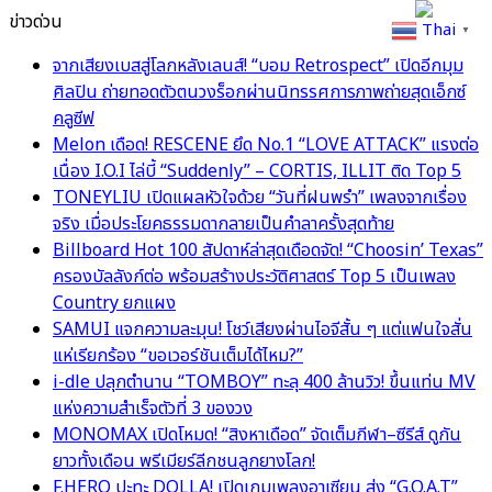
ข่าวด่วน
Thai
▼
จากเสียงเบสสู่โลกหลังเลนส์! “บอม Retrospect” เปิดอีกมุม
ศิลปิน ถ่ายทอดตัวตนวงร็อกผ่านนิทรรศการภาพถ่ายสุดเอ็กซ์
คลูซีฟ
Melon เดือด! RESCENE ยึด No.1 “LOVE ATTACK” แรงต่อ
เนื่อง I.O.I ไล่บี้ “Suddenly” – CORTIS, ILLIT ติด Top 5
TONEYLIU เปิดแผลหัวใจด้วย “วันที่ฝนพรำ” เพลงจากเรื่อง
จริง เมื่อประโยคธรรมดากลายเป็นคำลาครั้งสุดท้าย
Billboard Hot 100 สัปดาห์ล่าสุดเดือดจัด! “Choosin’ Texas”
ครองบัลลังก์ต่อ พร้อมสร้างประวัติศาสตร์ Top 5 เป็นเพลง
Country ยกแผง
SAMUI แจกความละมุน! โชว์เสียงผ่านไอจีสั้น ๆ แต่แฟนใจสั่น
แห่เรียกร้อง “ขอเวอร์ชันเต็มได้ไหม?”
i-dle ปลุกตำนาน “TOMBOY” ทะลุ 400 ล้านวิว! ขึ้นแท่น MV
แห่งความสำเร็จตัวที่ 3 ของวง
MONOMAX เปิดโหมด! “สิงหาเดือด” จัดเต็มกีฬา–ซีรีส์ ดูกัน
ยาวทั้งเดือน พรีเมียร์ลีกชนลูกยางโลก!
F.HERO ปะทะ DOLLA! เปิดเกมเพลงอาเซียน ส่ง “G.O.A.T”