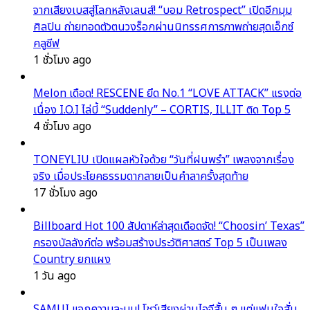
จากเสียงเบสสู่โลกหลังเลนส์! “บอม Retrospect” เปิดอีกมุม
ศิลปิน ถ่ายทอดตัวตนวงร็อกผ่านนิทรรศการภาพถ่ายสุดเอ็กซ์
คลูซีฟ
1 ชั่วโมง ago
Melon เดือด! RESCENE ยึด No.1 “LOVE ATTACK” แรงต่อ
เนื่อง I.O.I ไล่บี้ “Suddenly” – CORTIS, ILLIT ติด Top 5
4 ชั่วโมง ago
TONEYLIU เปิดแผลหัวใจด้วย “วันที่ฝนพรำ” เพลงจากเรื่อง
จริง เมื่อประโยคธรรมดากลายเป็นคำลาครั้งสุดท้าย
17 ชั่วโมง ago
Billboard Hot 100 สัปดาห์ล่าสุดเดือดจัด! “Choosin’ Texas”
ครองบัลลังก์ต่อ พร้อมสร้างประวัติศาสตร์ Top 5 เป็นเพลง
Country ยกแผง
1 วัน ago
SAMUI แจกความละมุน! โชว์เสียงผ่านไอจีสั้น ๆ แต่แฟนใจสั่น