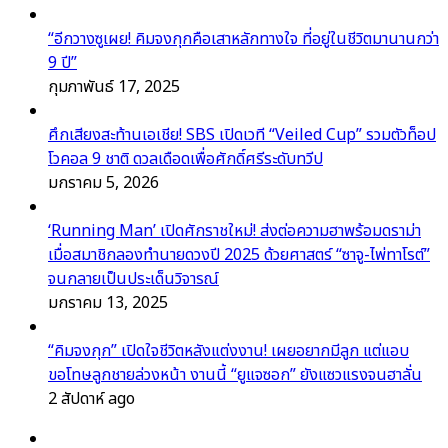
“อีกวางซูเผย! คิมจงกุกคือเสาหลักทางใจ ที่อยู่ในชีวิตมานานกว่า
9 ปี”
กุมภาพันธ์ 17, 2025
ศึกเสียงสะท้านเอเชีย! SBS เปิดเวที “Veiled Cup” รวมตัวท็อป
โวคอล 9 ชาติ ดวลเดือดเพื่อศักดิ์ศรีระดับทวีป
มกราคม 5, 2026
‘Running Man’ เปิดศักราชใหม่! ส่งต่อความฮาพร้อมดราม่า
เมื่อสมาชิกลองทำนายดวงปี 2025 ด้วยศาสตร์ “ซาจู-ไพ่ทาโรต์”
จนกลายเป็นประเด็นวิจารณ์
มกราคม 13, 2025
“คิมจงกุก” เปิดใจชีวิตหลังแต่งงาน! เผยอยากมีลูก แต่แอบ
ขอโทษลูกชายล่วงหน้า งานนี้ “ยูแจซอก” ยังแซวแรงจนฮาลั่น
2 สัปดาห์ ago