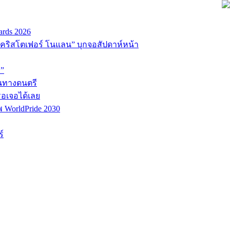
ards 2026
่อ “คริสโตเฟอร์ โนแลน” บุกจอสัปดาห์หน้า
D”
้นทางดนตรี
รอเจอได้เลย
พ WorldPride 2030
์