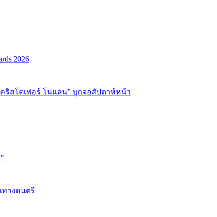
ards 2026
่อ “คริสโตเฟอร์ โนแลน” บุกจอสัปดาห์หน้า
D”
้นทางดนตรี