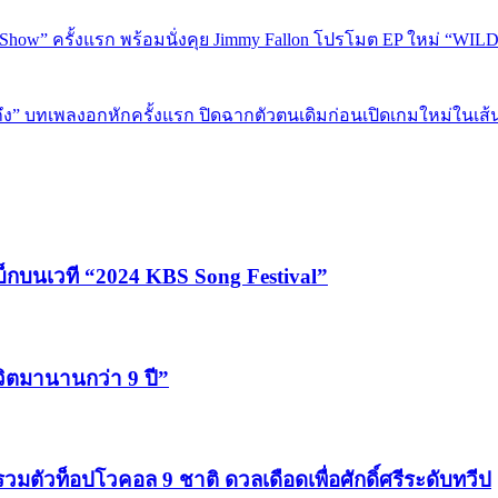
ีวิตมานานกว่า 9 ปี”
รวมตัวท็อปโวคอล 9 ชาติ ดวลเดือดเพื่อศักดิ์ศรีระดับทวีป
Yoo jae 
THX
Stray Kids
PERSES
Running Man
E
TWICE
SEVENTEEN