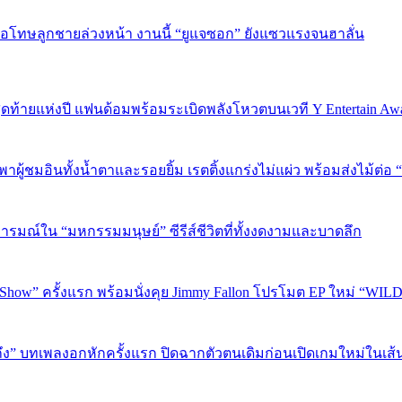
บขอโทษลูกชายล่วงหน้า งานนี้ “ยูแจซอก” ยังแซวแรงจนฮาลั่น
P 5 สุดท้ายแห่งปี แฟนด้อมพร้อมระเบิดพลังโหวตบนเวที Y Entertain Aw
” พาผู้ชมอินทั้งน้ำตาและรอยยิ้ม เรตติ้งแกร่งไม่แผ่ว พร้อมส่งไม้ต
อารมณ์ใน “มหกรรมมนุษย์” ซีรีส์ชีวิตที่ทั้งงดงามและบาดลึก
 Show” ครั้งแรก พร้อมนั่งคุย Jimmy Fallon โปรโมต EP ใหม่ “WIL
ถึง” บทเพลงอกหักครั้งแรก ปิดฉากตัวตนเดิมก่อนเปิดเกมใหม่ในเส