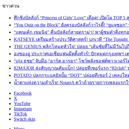
ข่าวด่วน
ศึกชิงบัลลังก์ “Princess of Girls’ Love” เดือด! เปิดโผ TO
“You Quiz on the Block” ยังครองบัลลังก์วาไรตี้! “ยูแจซอก
“แพนเค้ก เขมนิจ” คืนบัลลังก์สายดราม่า! พาผู้ชมดำดิ่งทุก
KATSEYE เตรียมสร้างประวัติศาสตร์! บุกเวที “The Tonight
THE GENIUS พลิกโหมดหัวใจ! ปล่อย “เส้นชัยที่ไม่มีวันไป
องซองอู ประกาศเอเชียแฟนมีตติ้งทัวร์! ปักหมุดกรุงเทพฯ 
“เก่ง ธชย” จับมือ “อาร์ต อารยา” โชว์พลังซอฟต์พาวเวอร์ไ
82MAJOR ส่งสัญญาณคัมแบ็ก! ปล่อยทีเซอร์แรก “82club” 
POTATO ปลุกกระแสอัลบั้ม “DOT” ปล่อยทีเซอร์ 2 เพลงให
น้ำตาแห่งความสำเร็จ! NouerA คว้าถ้วยรายการเพลงแรกในชี
Facebook
X
YouTube
Instagram
TikTok
Switch skin
Menu