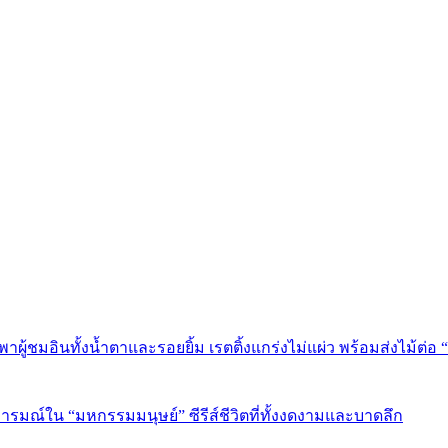
” พาผู้ชมอินทั้งน้ำตาและรอยยิ้ม เรตติ้งแกร่งไม่แผ่ว พร้อมส่งไม้ต
อารมณ์ใน “มหกรรมมนุษย์” ซีรีส์ชีวิตที่ทั้งงดงามและบาดลึก
 Show” ครั้งแรก พร้อมนั่งคุย Jimmy Fallon โปรโมต EP ใหม่ “WIL
ถึง” บทเพลงอกหักครั้งแรก ปิดฉากตัวตนเดิมก่อนเปิดเกมใหม่ในเส
บ็กบนเวที “2024 KBS Song Festival”