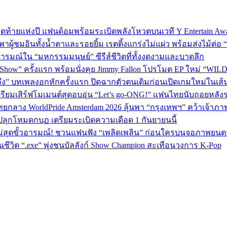
P 5 สุดท้ายแห่งปี แฟนด้อมพร้อมระเบิดพลังโหวตบนเวที Y Entertain Aw
” พาผู้ชมอินทั้งน้ำตาและรอยยิ้ม เรตติ้งแกร่งไม่แผ่ว พร้อมส่งไม้ต
อารมณ์ใน “มหกรรมมนุษย์” ซีรีส์ชีวิตที่ทั้งงดงามและบาดลึก
 Show” ครั้งแรก พร้อมนั่งคุย Jimmy Fallon โปรโมต EP ใหม่ “WIL
ถึง” บทเพลงอกหักครั้งแรก ปิดฉากตัวตนเดิมก่อนเปิดเกมใหม่ในเส
เตรียมเสิร์ฟโมเมนต์สุดอบอุ่น “Let’s go-ONG!” แฟนไทยนับถอยหลัง
ทยกลาง WorldPride Amsterdam 2026 ลุ้นพา “กรุงเทพฯ” คว้าเจ้าภา
ปลุกโหมดกบฏ เตรียมระเบิดความเดือด 1 กันยายนนี้
ม่สุดขั้วอารมณ์! ชวนแฟนฟัง “เพลิดเพลิน” ก่อนใครบนจอภาพยนตร
วิต “.exe” พุ่งชนบัลลังก์ Show Champion สะเทือนวงการ K‑Pop