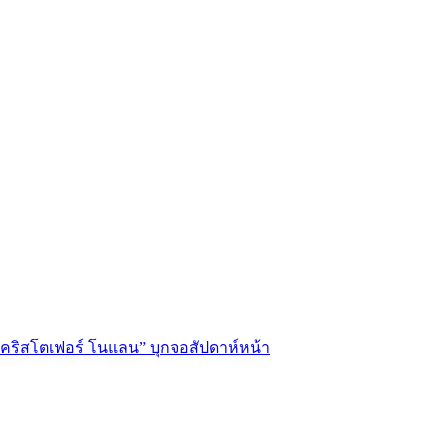
่อ “คริสโตเฟอร์ โนแลน” บุกจอสัปดาห์หน้า
D”
้นทางดนตรี