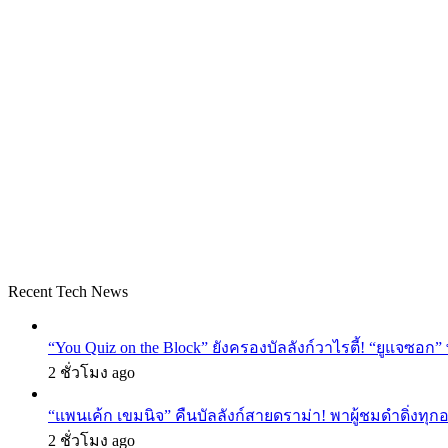
Recent Tech News
“You Quiz on the Block” ยังครองบัลลังก์วาไรตี้! “ยูแจซอก
2 ชั่วโมง ago
“แพนเค้ก เขมนิจ” คืนบัลลังก์สายดราม่า! พาผู้ชมดำดิ่งทุก
2 ชั่วโมง ago
KATSEYE เตรียมสร้างประวัติศาสตร์! บุกเวที “The Tonight
2 ชั่วโมง ago
THE GENIUS พลิกโหมดหัวใจ! ปล่อย “เส้นชัยที่ไม่มีวันไป
2 ชั่วโมง ago
Most Viewed Posts
ธันวาคม 20, 2024
สะเทือนเวที! Baby V.O.X ตัวแม่แห่ง K-POP คัมแ