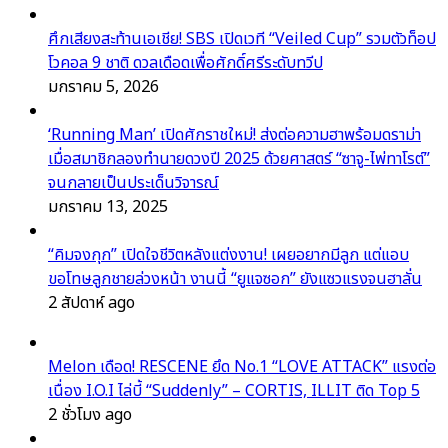
ศึกเสียงสะท้านเอเชีย! SBS เปิดเวที “Veiled Cup” รวมตัวท็อป
โวคอล 9 ชาติ ดวลเดือดเพื่อศักดิ์ศรีระดับทวีป
มกราคม 5, 2026
‘Running Man’ เปิดศักราชใหม่! ส่งต่อความฮาพร้อมดราม่า
เมื่อสมาชิกลองทำนายดวงปี 2025 ด้วยศาสตร์ “ซาจู-ไพ่ทาโรต์”
จนกลายเป็นประเด็นวิจารณ์
มกราคม 13, 2025
“คิมจงกุก” เปิดใจชีวิตหลังแต่งงาน! เผยอยากมีลูก แต่แอบ
ขอโทษลูกชายล่วงหน้า งานนี้ “ยูแจซอก” ยังแซวแรงจนฮาลั่น
2 สัปดาห์ ago
Melon เดือด! RESCENE ยึด No.1 “LOVE ATTACK” แรงต่อ
เนื่อง I.O.I ไล่บี้ “Suddenly” – CORTIS, ILLIT ติด Top 5
2 ชั่วโมง ago