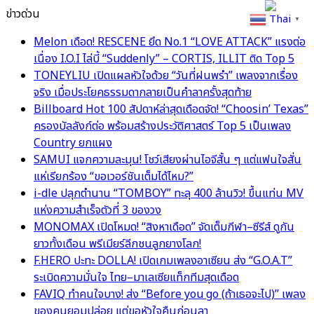
ข่าวด่วน
Thai
▼
Melon เดือด! RESCENE ยึด No.1 “LOVE ATTACK” แรงต่อ
เนื่อง I.O.I ไล่บี้ “Suddenly” – CORTIS, ILLIT ติด Top 5
TONEYLIU เปิดแผลหัวใจด้วย “วันที่ฝนพรำ” เพลงจากเรื่อง
จริง เมื่อประโยคธรรมดากลายเป็นคำลาครั้งสุดท้าย
Billboard Hot 100 สัปดาห์ล่าสุดเดือดจัด! “Choosin’ Texas”
ครองบัลลังก์ต่อ พร้อมสร้างประวัติศาสตร์ Top 5 เป็นเพลง
Country ยกแผง
SAMUI แจกความละมุน! โชว์เสียงผ่านไอจีสั้น ๆ แต่แฟนใจสั่น
แห่เรียกร้อง “ขอเวอร์ชันเต็มได้ไหม?”
i-dle ปลุกตำนาน “TOMBOY” ทะลุ 400 ล้านวิว! ขึ้นแท่น MV
แห่งความสำเร็จตัวที่ 3 ของวง
MONOMAX เปิดโหมด! “สิงหาเดือด” จัดเต็มกีฬา–ซีรีส์ ดูกัน
ยาวทั้งเดือน พรีเมียร์ลีกชนลูกยางโลก!
F.HERO ปะทะ DOLLA! เปิดเกมเพลงอาเซียน ส่ง “G.O.A.T”
ระเบิดความมั่นใจ ไทย–มาเลเซียแท็กทีมสุดเดือด
FAVIQ ทำคนใจบาง! ส่ง “Before you go (ถ้าเธอจะไป)” เพลง
ของคนยอมปล่อย แต่ขอหัวใจคืนก่อนลา