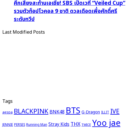
ศึกเสียงสะท้านเอเชีย! SBS เปิดเวที “Veiled Cup”
รวมตัวท็อปโวคอล 9 ชาติ ดวลเดือดเพื่อศักดิ์ศรี
ระดับทวีป
Last Modified Posts
Tags
BTS
BLACKPINK
IVE
BNK48
G-Dragon
aespa
ILLIT
Yoo jae
THX
Stray Kids
JENNIE
PERSES
Running Man
TWICE