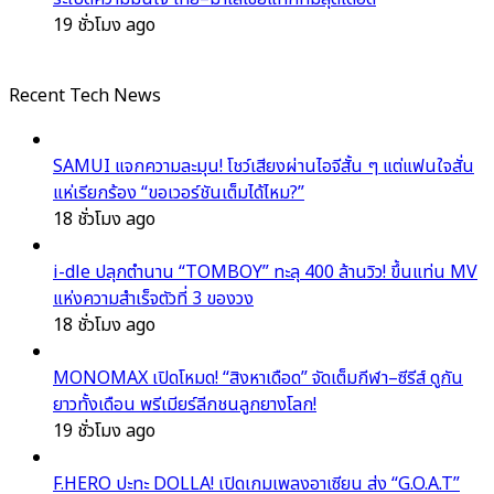
19 ชั่วโมง ago
Recent Tech News
SAMUI แจกความละมุน! โชว์เสียงผ่านไอจีสั้น ๆ แต่แฟนใจสั่น
แห่เรียกร้อง “ขอเวอร์ชันเต็มได้ไหม?”
18 ชั่วโมง ago
i-dle ปลุกตำนาน “TOMBOY” ทะลุ 400 ล้านวิว! ขึ้นแท่น MV
แห่งความสำเร็จตัวที่ 3 ของวง
18 ชั่วโมง ago
MONOMAX เปิดโหมด! “สิงหาเดือด” จัดเต็มกีฬา–ซีรีส์ ดูกัน
ยาวทั้งเดือน พรีเมียร์ลีกชนลูกยางโลก!
19 ชั่วโมง ago
F.HERO ปะทะ DOLLA! เปิดเกมเพลงอาเซียน ส่ง “G.O.A.T”