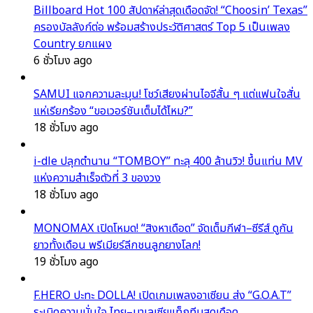
Billboard Hot 100 สัปดาห์ล่าสุดเดือดจัด! “Choosin’ Texas”
ครองบัลลังก์ต่อ พร้อมสร้างประวัติศาสตร์ Top 5 เป็นเพลง
Country ยกแผง
6 ชั่วโมง ago
SAMUI แจกความละมุน! โชว์เสียงผ่านไอจีสั้น ๆ แต่แฟนใจสั่น
แห่เรียกร้อง “ขอเวอร์ชันเต็มได้ไหม?”
18 ชั่วโมง ago
i-dle ปลุกตำนาน “TOMBOY” ทะลุ 400 ล้านวิว! ขึ้นแท่น MV
แห่งความสำเร็จตัวที่ 3 ของวง
18 ชั่วโมง ago
MONOMAX เปิดโหมด! “สิงหาเดือด” จัดเต็มกีฬา–ซีรีส์ ดูกัน
ยาวทั้งเดือน พรีเมียร์ลีกชนลูกยางโลก!
19 ชั่วโมง ago
F.HERO ปะทะ DOLLA! เปิดเกมเพลงอาเซียน ส่ง “G.O.A.T”
ระเบิดความมั่นใจ ไทย–มาเลเซียแท็กทีมสุดเดือด