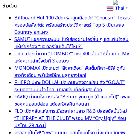
ข่าวด่วน
Thai
▼
Billboard Hot 100 สัปดาห์ล่าสุดเดือดจัด! “Choosin’ Texas”
ครองบัลลังก์ต่อ พร้อมสร้างประวัติศาสตร์ Top 5 เป็นเพลง
Country ยกแผง
SAMUI แจกความละมุน! โชว์เสียงผ่านไอจีสั้น ๆ แต่แฟนใจสั่น
แห่เรียกร้อง “ขอเวอร์ชันเต็มได้ไหม?”
i-dle ปลุกตำนาน “TOMBOY” ทะลุ 400 ล้านวิว! ขึ้นแท่น MV
แห่งความสำเร็จตัวที่ 3 ของวง
MONOMAX เปิดโหมด! “สิงหาเดือด” จัดเต็มกีฬา–ซีรีส์ ดูกัน
ยาวทั้งเดือน พรีเมียร์ลีกชนลูกยางโลก!
F.HERO ปะทะ DOLLA! เปิดเกมเพลงอาเซียน ส่ง “G.O.A.T”
ระเบิดความมั่นใจ ไทย–มาเลเซียแท็กทีมสุดเดือด
FAVIQ ทำคนใจบาง! ส่ง “Before you go (ถ้าเธอจะไป)” เพลง
ของคนยอมปล่อย แต่ขอหัวใจคืนก่อนลา
FLO เปิดคลับแห่งการเยียวยา! สามสาว R&B ปล่อยอัลบั้มใหม่
“THERAPY AT THE CLUB” พร้อม MV “Cry Ugly” ก่อน
บุกไทย 29 ส.ค.นี้
ครัวลุกเป็นไฟ! “เชฟวิลเมนต์” สลับโหมดโหด นั่งแท่นเฮดเชฟ