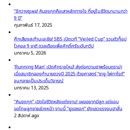
“อีกวางซูเผย! คิมจงกุกคือเสาหลักทางใจ ที่อยู่ในชีวิตมานานกว่า
9 ปี”
กุมภาพันธ์ 17, 2025
ศึกเสียงสะท้านเอเชีย! SBS เปิดเวที “Veiled Cup” รวมตัวท็อป
โวคอล 9 ชาติ ดวลเดือดเพื่อศักดิ์ศรีระดับทวีป
มกราคม 5, 2026
‘Running Man’ เปิดศักราชใหม่! ส่งต่อความฮาพร้อมดราม่า
เมื่อสมาชิกลองทำนายดวงปี 2025 ด้วยศาสตร์ “ซาจู-ไพ่ทาโรต์”
จนกลายเป็นประเด็นวิจารณ์
มกราคม 13, 2025
“คิมจงกุก” เปิดใจชีวิตหลังแต่งงาน! เผยอยากมีลูก แต่แอบ
ขอโทษลูกชายล่วงหน้า งานนี้ “ยูแจซอก” ยังแซวแรงจนฮาลั่น
2 สัปดาห์ ago