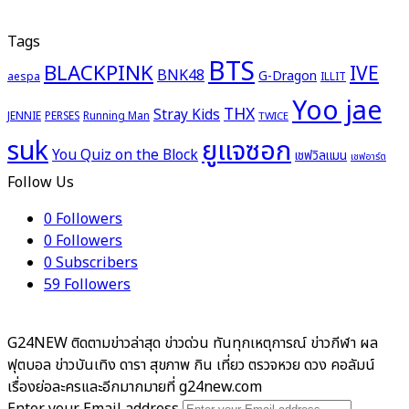
Tags
BTS
BLACKPINK
IVE
BNK48
G-Dragon
aespa
ILLIT
Yoo jae
THX
Stray Kids
JENNIE
PERSES
Running Man
TWICE
ยูแจซอก
suk
You Quiz on the Block
เชฟวิลแมน
เชฟอาร์ต
Follow Us
0
Followers
0
Followers
0
Subscribers
59
Followers
G24NEW ติดตามข่าวล่าสุด ข่าวด่วน ทันทุกเหตุการณ์ ข่าวกีฬา ผล
ฟุตบอล ข่าวบันเทิง ดารา สุขภาพ กิน เที่ยว ตรวจหวย ดวง คอลัมน์
เรื่องย่อละครและอีกมากมายที่ g24new.com