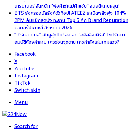
เทรนเนอร์ จัดหนัก “พ่อค้าซ่าแม่ค้าแซ่บ” จนสติแทบหลุด!
BTS ยังครองบัลลังก์ตัวท็อป! ATEEZ ระเบิดพลังพุ่ง 104%
2PM คัมแบ็กสุดปัง ทะยาน Top 5 ศึก Brand Reputation
บอยกรุ๊ปเกาหลี สิงหาคม 2026
“เติร์ด-มาเบล” จับคู่สุดปั่น! ลุยโลก “อคิลลิสเคิร์ส” ไขปริศนา
สมบัติต้องคำสาป ใครซ่อนจุดตาย ใครกำลังเล่นเกมลวง?
Facebook
X
YouTube
Instagram
TikTok
Switch skin
Menu
Search for