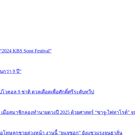
“2024 KBS Song Festival”
นกว่า 9 ปี”
ปโวคอล 9 ชาติ ดวลเดือดเพื่อศักดิ์ศรีระดับทวีป
 เมื่อสมาชิกลองทำนายดวงปี 2025 ด้วยศาสตร์ “ซาจู-ไพ่ทาโรต์” 
บขอโทษลูกชายล่วงหน้า งานนี้ “ยูแจซอก” ยังแซวแรงจนฮาลั่น