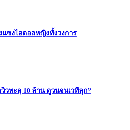
รงแซงไอดอลหญิงทั้งวงการ
ทะลุ 10 ล้าน ดูวนจนเวทีลุก”