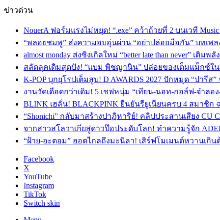
ข่าวด่วน
NouerA ฟอร์มแรงไม่หยุด! “.exe” คว้าถ้วยที่ 2 บนเวที Mu
“พลอยชมพู” ส่งความอบอุ่นผ่าน “อย่าปล่อยมือกัน” บทเพล
almost monday ส่งซิงเกิลใหม่ “better late than never” เติม
สลัดลุคเดิมสุดปัง! “แบม พิชญานิน” ปล่อยของเต็มแม็กซ์
K-POP บุกยุโรปเต็มสูบ! D AWARDS 2027 ปักหมุด “ปารีส” จัด
งานวัดเดือดกว่าเดิม! 5 เชฟหนุ่ม “เทียน-นอท-กอล์ฟ-จำลอ
BLINK เฮลั่น! BLACKPINK ยืนยันรียูเนียนครบ 4 สมาชิก ฉ
“Shonichi” กลับมาสร้างปาฏิหาริย์! คลิปประสานเสียง CU
จากสาวสโลวาเกียสู่ดาวป๊อประดับโลก! ทำความรู้จัก ADEL
“ฝ้าย-อะตอม” ฮอตไกลถึงมะนิลา! เสิร์ฟโมเมนต์หวานเกินต
Facebook
X
YouTube
Instagram
TikTok
Switch skin
Menu