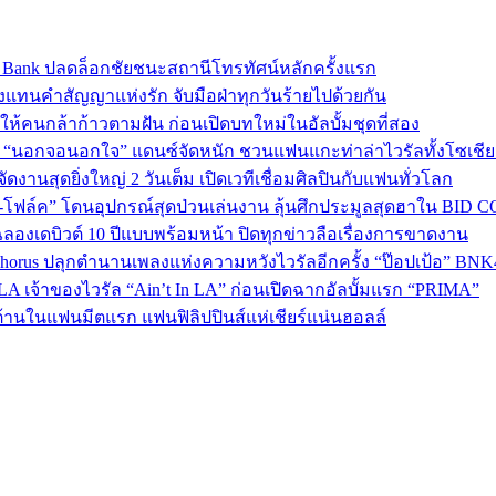
sic Bank ปลดล็อกชัยชนะสถานีโทรทัศน์หลักครั้งแรก
งแทนคำสัญญาแห่งรัก จับมือฝ่าทุกวันร้ายไปด้วยกัน
พลังให้คนกล้าก้าวตามฝัน ก่อนเปิดบทใหม่ในอัลบั้มชุดที่สอง
ใน “นอกจอนอกใจ” แดนซ์จัดหนัก ชวนแฟนแกะท่าล่าไวรัลทั้งโซเชี
งานสุดยิ่งใหญ่ 2 วันเต็ม เปิดเวทีเชื่อมศิลปินกับแฟนทั่วโลก
ง-โฟล์ค” โดนอุปกรณ์สุดป่วนเล่นงาน ลุ้นศึกประมูลสุดฮาใน BID 
ลองเดบิวต์ 10 ปีแบบพร้อมหน้า ปิดทุกข่าวลือเรื่องการขาดงาน
 Chorus ปลุกตำนานเพลงแห่งความหวังไวรัลอีกครั้ง “ป๊อปเป้อ” BN
A เจ้าของไวรัล “Ain’t In LA” ก่อนเปิดฉากอัลบั้มแรก “PRIMA”
้านในแฟนมีตแรก แฟนฟิลิปปินส์แห่เชียร์แน่นฮอลล์