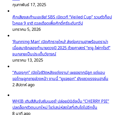
กุมภาพันธ์ 17, 2025
ศึกเสียงสะท้านเอเชีย! SBS เปิดเวที “Veiled Cup” รวมตัวท็อป
โวคอล 9 ชาติ ดวลเดือดเพื่อศักดิ์ศรีระดับทวีป
มกราคม 5, 2026
‘Running Man’ เปิดศักราชใหม่! ส่งต่อความฮาพร้อมดราม่า
เมื่อสมาชิกลองทำนายดวงปี 2025 ด้วยศาสตร์ “ซาจู-ไพ่ทาโรต์”
จนกลายเป็นประเด็นวิจารณ์
มกราคม 13, 2025
“คิมจงกุก” เปิดใจชีวิตหลังแต่งงาน! เผยอยากมีลูก แต่แอบ
ขอโทษลูกชายล่วงหน้า งานนี้ “ยูแจซอก” ยังแซวแรงจนฮาลั่น
2 สัปดาห์ ago
WHIB เติมสีสันรับซัมเมอร์! ปล่อยมินิอัลบั้ม “CHERRY PIE”
ปลดล็อกตัวตนบทใหม่ โชว์เสน่ห์สดใสที่เติบโตไปอีกขั้น
8 นาที ago