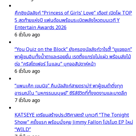
ศึกชิงบัลลังก์ “Princess of Girls’ Love” เดือด! เปิดโผ TOP
5 สุดท้ายแห่งปี แฟนด้อมพร้อมระเบิดพลังโหวตบนเวที Y
Entertain Awards 2026
6 ชั่วโมง ago
“You Quiz on the Block” ยังครองบัลลังก์วาไรตี้! “ยูแจซอก”
พาผู้ชมอินทั้งน้ำตาและรอยยิ้ม เรตติ้งแกร่งไม่แผ่ว พร้อมส่งไม้
ต่อ “คริสโตเฟอร์ โนแลน” บุกจอสัปดาห์หน้า
6 ชั่วโมง ago
“แพนเค้ก เขมนิจ” คืนบัลลังก์สายดราม่า! พาผู้ชมดำดิ่งทุก
อารมณ์ใน “มหกรรมมนุษย์” ซีรีส์ชีวิตที่ทั้งงดงามและบาดลึก
7 ชั่วโมง ago
KATSEYE เตรียมสร้างประวัติศาสตร์! บุกเวที “The Tonight
Show” ครั้งแรก พร้อมนั่งคุย Jimmy Fallon โปรโมต EP ใหม่
“WILD”