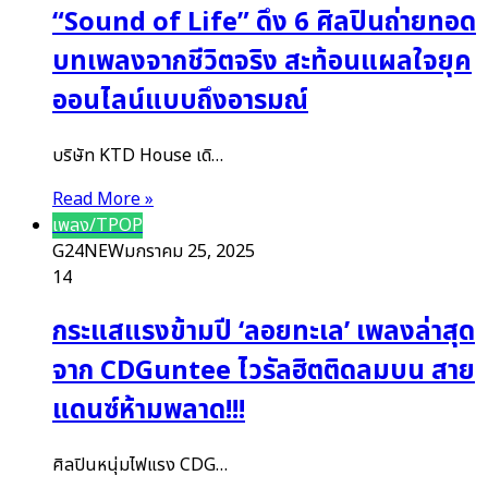
“Sound of Life” ดึง 6 ศิลปินถ่ายทอด
บทเพลงจากชีวิตจริง สะท้อนแผลใจยุค
ออนไลน์แบบถึงอารมณ์
บริษัท KTD House เดิ…
Read More »
เพลง/TPOP
G24NEW
มกราคม 25, 2025
14
กระแสแรงข้ามปี ‘ลอยทะเล’ เพลงล่าสุด
จาก CDGuntee ไวรัลฮิตติดลมบน สาย
แดนซ์ห้ามพลาด!!!
ศิลปินหนุ่มไฟแรง CDG…