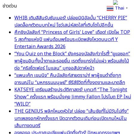
ข่าวด่วน
Thai
▼
WHIB เติมสีสันรับซัมเมอร์! ปล่อยมินิอัลบั้ม “CHERRY PIE”
ปลดล็อกตัวตนบทใหม่ โชว์เสน่ห์สดใสที่เติบโตไปอีกขั้น
ศึกชิงบัลลังก์ “Princess of Girls’ Love” เดือด! เปิดโผ TOP
5 สุดท้ายแห่งปี แฟนด้อมพร้อมระเบิดพลังโหวตบนเวที Y
Entertain Awards 2026
“You Quiz on the Block” ยังครองบัลลังก์วาไรตี้! “ยูแจซอก”
พาผู้ชมอินทั้งน้ำตาและรอยยิ้ม เรตติ้งแกร่งไม่แผ่ว พร้อมส่งไม้
ต่อ “คริสโตเฟอร์ โนแลน” บุกจอสัปดาห์หน้า
“แพนเค้ก เขมนิจ” คืนบัลลังก์สายดราม่า! พาผู้ชมดำดิ่งทุก
อารมณ์ใน “มหกรรมมนุษย์” ซีรีส์ชีวิตที่ทั้งงดงามและบาดลึก
KATSEYE เตรียมสร้างประวัติศาสตร์! บุกเวที “The Tonight
Show” ครั้งแรก พร้อมนั่งคุย Jimmy Fallon โปรโมต EP ใหม่
“WILD”
THE GENIUS พลิกโหมดหัวใจ! ปล่อย “เส้นชัยที่ไม่มีวันไปถึง”
บทเพลงอกหักครั้งแรก ปิดฉากตัวตนเดิมก่อนเปิดเกมใหม่ใน
เส้นทางดนตรี
องซองอู ประกาศเอเชียแฟนมีตติ้งทัวร์! ปักหมุดกรุงเทพฯ