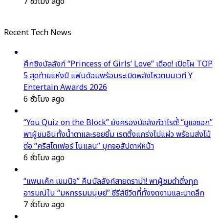
7 ชั่วโมง ago
Recent Tech News
ศึกชิงบัลลังก์ “Princess of Girls’ Love” เดือด! เปิดโผ TOP
5 สุดท้ายแห่งปี แฟนด้อมพร้อมระเบิดพลังโหวตบนเวที Y
Entertain Awards 2026
6 ชั่วโมง ago
“You Quiz on the Block” ยังครองบัลลังก์วาไรตี้! “ยูแจซอก”
พาผู้ชมอินทั้งน้ำตาและรอยยิ้ม เรตติ้งแกร่งไม่แผ่ว พร้อมส่งไม้
ต่อ “คริสโตเฟอร์ โนแลน” บุกจอสัปดาห์หน้า
6 ชั่วโมง ago
“แพนเค้ก เขมนิจ” คืนบัลลังก์สายดราม่า! พาผู้ชมดำดิ่งทุก
อารมณ์ใน “มหกรรมมนุษย์” ซีรีส์ชีวิตที่ทั้งงดงามและบาดลึก
7 ชั่วโมง ago