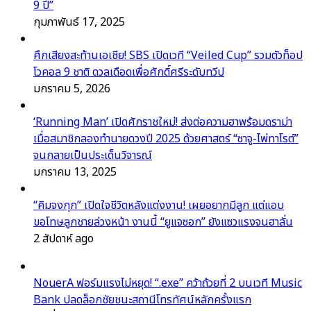
9 ปี”
กุมภาพันธ์ 17, 2025
ศึกเสียงสะท้านเอเชีย! SBS เปิดเวที “Veiled Cup” รวมตัวท็อป
โวคอล 9 ชาติ ดวลเดือดเพื่อศักดิ์ศรีระดับทวีป
มกราคม 5, 2026
‘Running Man’ เปิดศักราชใหม่! ส่งต่อความฮาพร้อมดราม่า
เมื่อสมาชิกลองทำนายดวงปี 2025 ด้วยศาสตร์ “ซาจู-ไพ่ทาโรต์”
จนกลายเป็นประเด็นวิจารณ์
มกราคม 13, 2025
“คิมจงกุก” เปิดใจชีวิตหลังแต่งงาน! เผยอยากมีลูก แต่แอบ
ขอโทษลูกชายล่วงหน้า งานนี้ “ยูแจซอก” ยังแซวแรงจนฮาลั่น
2 สัปดาห์ ago
NouerA ฟอร์มแรงไม่หยุด! “.exe” คว้าถ้วยที่ 2 บนเวที Music
Bank ปลดล็อกชัยชนะสถานีโทรทัศน์หลักครั้งแรก