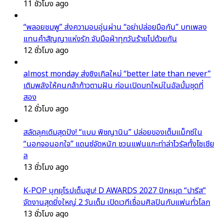
11 ชั่วโมง ago
“พลอยชมพู” ส่งความอบอุ่นผ่าน “อย่าปล่อยมือกัน” บทเพลง
แทนคำสัญญาแห่งรัก จับมือฝ่าทุกวันร้ายไปด้วยกัน
12 ชั่วโมง ago
almost monday ส่งซิงเกิลใหม่ “better late than never”
เติมพลังให้คนกล้าก้าวตามฝัน ก่อนเปิดบทใหม่ในอัลบั้มชุดที่
สอง
12 ชั่วโมง ago
สลัดลุคเดิมสุดปัง! “แบม พิชญานิน” ปล่อยของเต็มแม็กซ์ใน
“นอกจอนอกใจ” แดนซ์จัดหนัก ชวนแฟนแกะท่าล่าไวรัลทั้งโซเชีย
ล
13 ชั่วโมง ago
K-POP บุกยุโรปเต็มสูบ! D AWARDS 2027 ปักหมุด “ปารีส”
จัดงานสุดยิ่งใหญ่ 2 วันเต็ม เปิดเวทีเชื่อมศิลปินกับแฟนทั่วโลก
13 ชั่วโมง ago