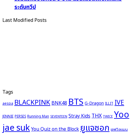
ระดับทวีป
Last Modified Posts
Tags
BTS
BLACKPINK
IVE
BNK48
G-Dragon
aespa
ILLIT
Yoo
THX
Stray Kids
JENNIE
PERSES
Running Man
TWICE
SEVENTEEN
ยูแจซอก
jae suk
You Quiz on the Block
เชฟวิลแมน