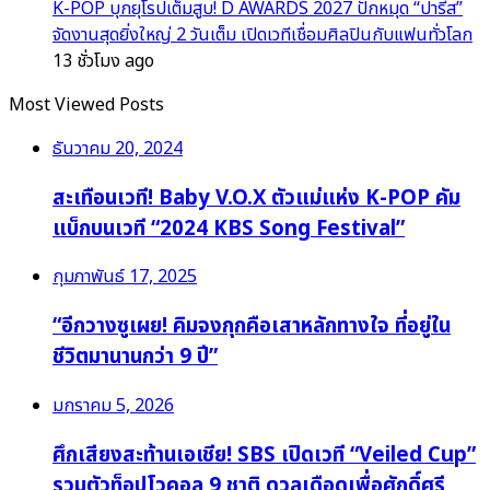
K-POP บุกยุโรปเต็มสูบ! D AWARDS 2027 ปักหมุด “ปารีส”
จัดงานสุดยิ่งใหญ่ 2 วันเต็ม เปิดเวทีเชื่อมศิลปินกับแฟนทั่วโลก
13 ชั่วโมง ago
Most Viewed Posts
ธันวาคม 20, 2024
สะเทือนเวที! Baby V.O.X ตัวแม่แห่ง K-POP คัม
แบ็กบนเวที “2024 KBS Song Festival”
กุมภาพันธ์ 17, 2025
“อีกวางซูเผย! คิมจงกุกคือเสาหลักทางใจ ที่อยู่ใน
ชีวิตมานานกว่า 9 ปี”
มกราคม 5, 2026
ศึกเสียงสะท้านเอเชีย! SBS เปิดเวที “Veiled Cup”
รวมตัวท็อปโวคอล 9 ชาติ ดวลเดือดเพื่อศักดิ์ศรี