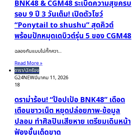
BNK48 & CGM48 ระเบิดความสุขครบ
รอบ 9 ปี 3 วันเต็ม! เปิดตัวโชว์
“Ponytail to shushu” สุดคิวต์
พร้อมปักหมุดเดบิวต์รุ่น 5 ของ CGM48
ฉลองกันแบบไม่กั๊กควา…
Read More »
ดารา/นักร้อง
G24NEW
มีนาคม 11, 2026
18
ดราม่าร้อน! “ป๊อปเป้อ BNK48” เดือด
เตือนชาวเน็ต หยุดปล่อยภาพ-ข้อมูล
ปลอม ทำศิลปินเสียหาย เตรียมเดินหน้า
ฟ้องขั้นเด็ดขาด