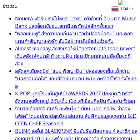
ข่าวด่วน
Thai
▼
NouerA ฟอร์มแรงไม่หยุด! “.exe” คว้าถ้วยที่ 2 บนเวที Music
Bank ปลดล็อกชัยชนะสถานีโทรทัศน์หลักครั้งแรก
“พลอยชมพู” ส่งความอบอุ่นผ่าน “อย่าปล่อยมือกัน” บทเพลง
แทนคำสัญญาแห่งรัก จับมือฝ่าทุกวันร้ายไปด้วยกัน
almost monday ส่งซิงเกิลใหม่ “better late than never”
เติมพลังให้คนกล้าก้าวตามฝัน ก่อนเปิดบทใหม่ในอัลบั้มชุดที่
สอง
สลัดลุคเดิมสุดปัง! “แบม พิชญานิน” ปล่อยของเต็มแม็กซ์ใน
“นอกจอนอกใจ” แดนซ์จัดหนัก ชวนแฟนแกะท่าล่าไวรัลทั้งโซเชีย
ล
K-POP บุกยุโรปเต็มสูบ! D AWARDS 2027 ปักหมุด “ปารีส”
จัดงานสุดยิ่งใหญ่ 2 วันเต็ม เปิดเวทีเชื่อมศิลปินกับแฟนทั่วโลก
งานวัดเดือดกว่าเดิม! 5 เชฟหนุ่ม “เทียน-นอท-กอล์ฟ-จำลอง-
โฟล์ค” โดนอุปกรณ์สุดป่วนเล่นงาน ลุ้นศึกประมูลสุดฮาใน BID
COIN CHEF Season 3
BLINK เฮลั่น! BLACKPINK ยืนยันรียูเนียนครบ 4 สมาชิก ฉล
องเดบิวต์ 10 ปีแบบพร้อมหน้า ปิดทุกข่าวลือเรื่องการขาดงาน