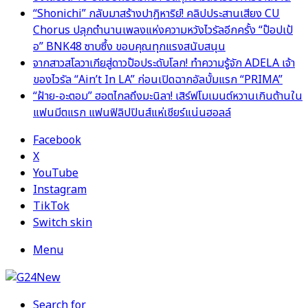
“Shonichi” กลับมาสร้างปาฏิหาริย์! คลิปประสานเสียง CU
Chorus ปลุกตำนานเพลงแห่งความหวังไวรัลอีกครั้ง “ป๊อปเป้
อ” BNK48 ซาบซึ้ง ขอบคุณทุกแรงสนับสนุน
จากสาวสโลวาเกียสู่ดาวป๊อประดับโลก! ทำความรู้จัก ADELA เจ้า
ของไวรัล “Ain’t In LA” ก่อนเปิดฉากอัลบั้มแรก “PRIMA”
“ฝ้าย-อะตอม” ฮอตไกลถึงมะนิลา! เสิร์ฟโมเมนต์หวานเกินต้านใน
แฟนมีตแรก แฟนฟิลิปปินส์แห่เชียร์แน่นฮอลล์
Facebook
X
YouTube
Instagram
TikTok
Switch skin
Menu
Search for