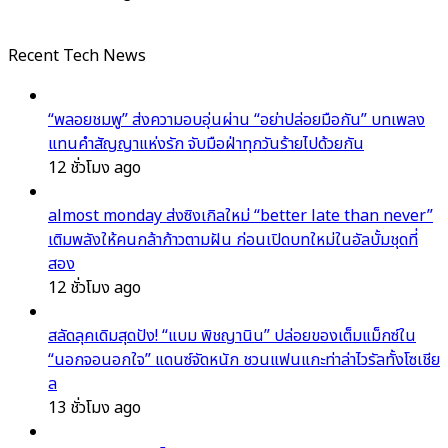
Recent Tech News
“พลอยชมพู” ส่งความอบอุ่นผ่าน “อย่าปล่อยมือกัน” บทเพลง
แทนคำสัญญาแห่งรัก จับมือฝ่าทุกวันร้ายไปด้วยกัน
12 ชั่วโมง ago
almost monday ส่งซิงเกิลใหม่ “better late than never”
เติมพลังให้คนกล้าก้าวตามฝัน ก่อนเปิดบทใหม่ในอัลบั้มชุดที่
สอง
12 ชั่วโมง ago
สลัดลุคเดิมสุดปัง! “แบม พิชญานิน” ปล่อยของเต็มแม็กซ์ใน
“นอกจอนอกใจ” แดนซ์จัดหนัก ชวนแฟนแกะท่าล่าไวรัลทั้งโซเชีย
ล
13 ชั่วโมง ago