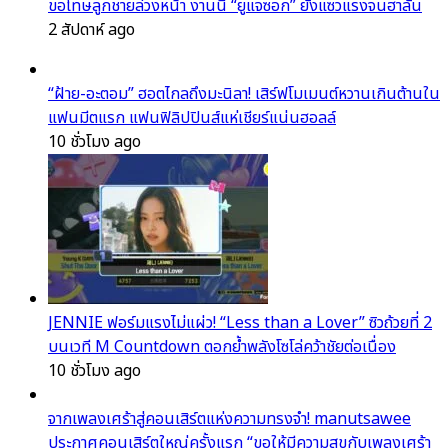
ขอโทษลูกชายล่วงหน้า งานนี้ “ยูแจซอก” ยังแซวแรงจนฮาลั่น
2 สัปดาห์ ago
“ฝ้าย-อะตอม” ฮอตไกลถึงมะนิลา! เสิร์ฟโมเมนต์หวานเกินต้านใน
แฟนมีตแรก แฟนฟิลิปปินส์แห่เชียร์แน่นฮอลล์
10 ชั่วโมง ago
JENNIE ฟอร์มแรงไม่แผ่ว! “Less than a Lover” ซิวถ้วยที่ 2
บนเวที M Countdown ตอกย้ำพลังโซโล่คว้าชัยต่อเนื่อง
10 ชั่วโมง ago
จากเพลงเศร้าสู่คอนเสิร์ตแห่งความทรงจำ! manutsawee
ประกาศคอนเสิร์ตใหญ่ครั้งแรก “ขอให้มีความสุขกับเพลงเศร้า