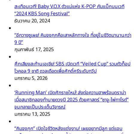
สะเทือนเวที! Baby V.O.X ตัวแม่แห่ง K-POP คัมแบ็กบนเวที
“2024 KBS Song Festival”
ธันวาคม 20, 2024
“อีกวางซูเผย! คิมจงกุกคือเสาหลักทางใจ ที่อยู่ในชีวิตมานานกว่า
9 ปี”
กุมภาพันธ์ 17, 2025
ศึกเสียงสะท้านเอเชีย! SBS เปิดเวที “Veiled Cup” รวมตัวท็อป
โวคอล 9 ชาติ ดวลเดือดเพื่อศักดิ์ศรีระดับทวีป
มกราคม 5, 2026
‘Running Man’ เปิดศักราชใหม่! ส่งต่อความฮาพร้อมดราม่า
เมื่อสมาชิกลองทำนายดวงปี 2025 ด้วยศาสตร์ “ซาจู-ไพ่ทาโรต์”
จนกลายเป็นประเด็นวิจารณ์
มกราคม 13, 2025
“คิมจงกุก” เปิดใจชีวิตหลังแต่งงาน! เผยอยากมีลูก แต่แอบ