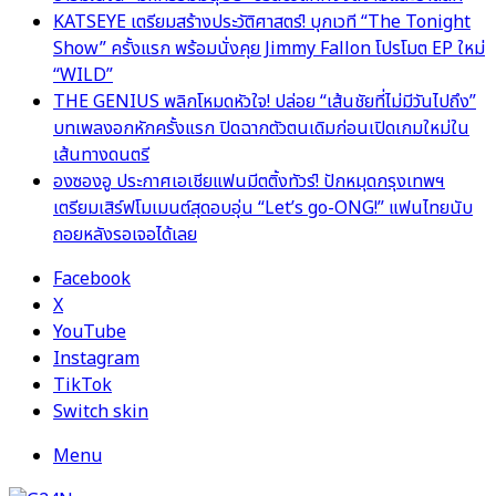
KATSEYE เตรียมสร้างประวัติศาสตร์! บุกเวที “The Tonight
Show” ครั้งแรก พร้อมนั่งคุย Jimmy Fallon โปรโมต EP ใหม่
“WILD”
THE GENIUS พลิกโหมดหัวใจ! ปล่อย “เส้นชัยที่ไม่มีวันไปถึง”
บทเพลงอกหักครั้งแรก ปิดฉากตัวตนเดิมก่อนเปิดเกมใหม่ใน
เส้นทางดนตรี
องซองอู ประกาศเอเชียแฟนมีตติ้งทัวร์! ปักหมุดกรุงเทพฯ
เตรียมเสิร์ฟโมเมนต์สุดอบอุ่น “Let’s go-ONG!” แฟนไทยนับ
ถอยหลังรอเจอได้เลย
Facebook
X
YouTube
Instagram
TikTok
Switch skin
Menu