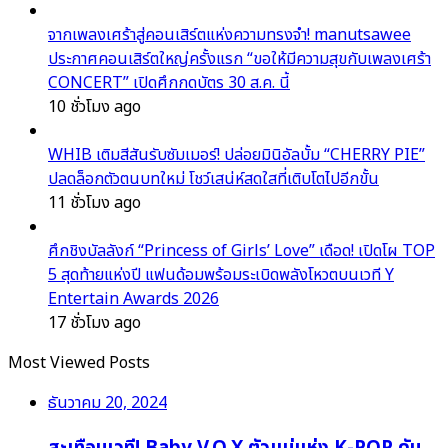
จากเพลงเศร้าสู่คอนเสิร์ตแห่งความทรงจำ! manutsawee
ประกาศคอนเสิร์ตใหญ่ครั้งแรก “ขอให้มีความสุขกับเพลงเศร้า
CONCERT” เปิดศึกกดบัตร 30 ส.ค. นี้
10 ชั่วโมง ago
WHIB เติมสีสันรับซัมเมอร์! ปล่อยมินิอัลบั้ม “CHERRY PIE”
ปลดล็อกตัวตนบทใหม่ โชว์เสน่ห์สดใสที่เติบโตไปอีกขั้น
11 ชั่วโมง ago
ศึกชิงบัลลังก์ “Princess of Girls’ Love” เดือด! เปิดโผ TOP
5 สุดท้ายแห่งปี แฟนด้อมพร้อมระเบิดพลังโหวตบนเวที Y
Entertain Awards 2026
17 ชั่วโมง ago
Most Viewed Posts
ธันวาคม 20, 2024
สะเทือนเวที! Baby V.O.X ตัวแม่แห่ง K-POP คัม