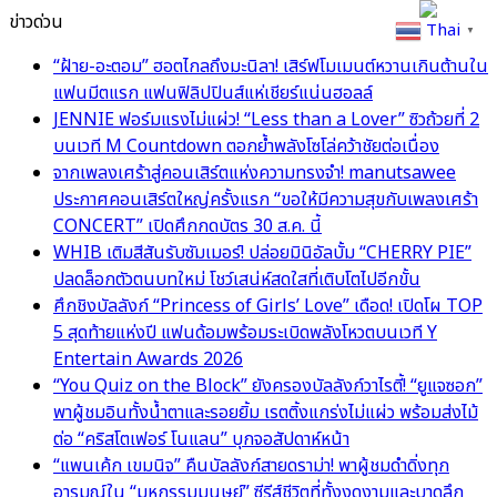
ข่าวด่วน
Thai
▼
“ฝ้าย-อะตอม” ฮอตไกลถึงมะนิลา! เสิร์ฟโมเมนต์หวานเกินต้านใน
แฟนมีตแรก แฟนฟิลิปปินส์แห่เชียร์แน่นฮอลล์
JENNIE ฟอร์มแรงไม่แผ่ว! “Less than a Lover” ซิวถ้วยที่ 2
บนเวที M Countdown ตอกย้ำพลังโซโล่คว้าชัยต่อเนื่อง
จากเพลงเศร้าสู่คอนเสิร์ตแห่งความทรงจำ! manutsawee
ประกาศคอนเสิร์ตใหญ่ครั้งแรก “ขอให้มีความสุขกับเพลงเศร้า
CONCERT” เปิดศึกกดบัตร 30 ส.ค. นี้
WHIB เติมสีสันรับซัมเมอร์! ปล่อยมินิอัลบั้ม “CHERRY PIE”
ปลดล็อกตัวตนบทใหม่ โชว์เสน่ห์สดใสที่เติบโตไปอีกขั้น
ศึกชิงบัลลังก์ “Princess of Girls’ Love” เดือด! เปิดโผ TOP
5 สุดท้ายแห่งปี แฟนด้อมพร้อมระเบิดพลังโหวตบนเวที Y
Entertain Awards 2026
“You Quiz on the Block” ยังครองบัลลังก์วาไรตี้! “ยูแจซอก”
พาผู้ชมอินทั้งน้ำตาและรอยยิ้ม เรตติ้งแกร่งไม่แผ่ว พร้อมส่งไม้
ต่อ “คริสโตเฟอร์ โนแลน” บุกจอสัปดาห์หน้า
“แพนเค้ก เขมนิจ” คืนบัลลังก์สายดราม่า! พาผู้ชมดำดิ่งทุก
อารมณ์ใน “มหกรรมมนุษย์” ซีรีส์ชีวิตที่ทั้งงดงามและบาดลึก