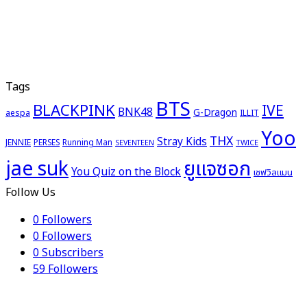
Tags
BTS
BLACKPINK
IVE
BNK48
G-Dragon
aespa
ILLIT
Yoo
THX
Stray Kids
JENNIE
PERSES
Running Man
TWICE
SEVENTEEN
ยูแจซอก
jae suk
You Quiz on the Block
เชฟวิลแมน
Follow Us
0
Followers
0
Followers
0
Subscribers
59
Followers