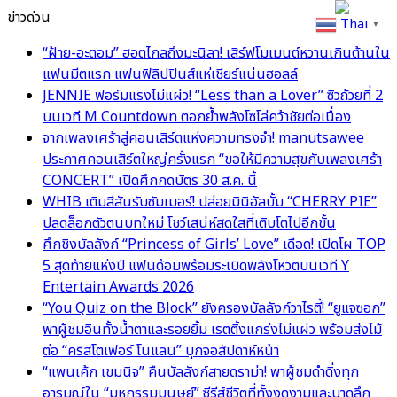
ข่าวด่วน
Thai
▼
“ฝ้าย-อะตอม” ฮอตไกลถึงมะนิลา! เสิร์ฟโมเมนต์หวานเกินต้านใน
แฟนมีตแรก แฟนฟิลิปปินส์แห่เชียร์แน่นฮอลล์
JENNIE ฟอร์มแรงไม่แผ่ว! “Less than a Lover” ซิวถ้วยที่ 2
บนเวที M Countdown ตอกย้ำพลังโซโล่คว้าชัยต่อเนื่อง
จากเพลงเศร้าสู่คอนเสิร์ตแห่งความทรงจำ! manutsawee
ประกาศคอนเสิร์ตใหญ่ครั้งแรก “ขอให้มีความสุขกับเพลงเศร้า
CONCERT” เปิดศึกกดบัตร 30 ส.ค. นี้
WHIB เติมสีสันรับซัมเมอร์! ปล่อยมินิอัลบั้ม “CHERRY PIE”
ปลดล็อกตัวตนบทใหม่ โชว์เสน่ห์สดใสที่เติบโตไปอีกขั้น
ศึกชิงบัลลังก์ “Princess of Girls’ Love” เดือด! เปิดโผ TOP
5 สุดท้ายแห่งปี แฟนด้อมพร้อมระเบิดพลังโหวตบนเวที Y
Entertain Awards 2026
“You Quiz on the Block” ยังครองบัลลังก์วาไรตี้! “ยูแจซอก”
พาผู้ชมอินทั้งน้ำตาและรอยยิ้ม เรตติ้งแกร่งไม่แผ่ว พร้อมส่งไม้
ต่อ “คริสโตเฟอร์ โนแลน” บุกจอสัปดาห์หน้า
“แพนเค้ก เขมนิจ” คืนบัลลังก์สายดราม่า! พาผู้ชมดำดิ่งทุก
อารมณ์ใน “มหกรรมมนุษย์” ซีรีส์ชีวิตที่ทั้งงดงามและบาดลึก