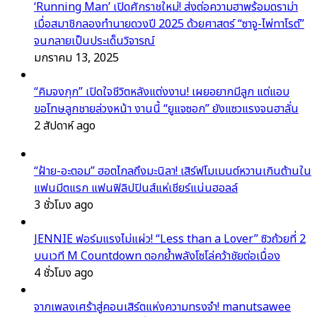
‘Running Man’ เปิดศักราชใหม่! ส่งต่อความฮาพร้อมดราม่า
เมื่อสมาชิกลองทำนายดวงปี 2025 ด้วยศาสตร์ “ซาจู-ไพ่ทาโรต์”
จนกลายเป็นประเด็นวิจารณ์
มกราคม 13, 2025
“คิมจงกุก” เปิดใจชีวิตหลังแต่งงาน! เผยอยากมีลูก แต่แอบ
ขอโทษลูกชายล่วงหน้า งานนี้ “ยูแจซอก” ยังแซวแรงจนฮาลั่น
2 สัปดาห์ ago
“ฝ้าย-อะตอม” ฮอตไกลถึงมะนิลา! เสิร์ฟโมเมนต์หวานเกินต้านใน
แฟนมีตแรก แฟนฟิลิปปินส์แห่เชียร์แน่นฮอลล์
3 ชั่วโมง ago
JENNIE ฟอร์มแรงไม่แผ่ว! “Less than a Lover” ซิวถ้วยที่ 2
บนเวที M Countdown ตอกย้ำพลังโซโล่คว้าชัยต่อเนื่อง
4 ชั่วโมง ago
จากเพลงเศร้าสู่คอนเสิร์ตแห่งความทรงจำ! manutsawee