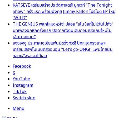
KATSEYE เตรียมสร้างประวัติศาสตร์! บุกเวที “The Tonight
Show” ครั้งแรก พร้อมนั่งคุย Jimmy Fallon โปรโมต EP ใหม่
“WILD”
THE GENIUS พลิกโหมดหัวใจ! ปล่อย “เส้นชัยที่ไม่มีวันไปถึง”
บทเพลงอกหักครั้งแรก ปิดฉากตัวตนเดิมก่อนเปิดเกมใหม่ใน
เส้นทางดนตรี
องซองอู ประกาศเอเชียแฟนมีตติ้งทัวร์! ปักหมุดกรุงเทพฯ
เตรียมเสิร์ฟโมเมนต์สุดอบอุ่น “Let’s go-ONG!” แฟนไทยนับ
ถอยหลังรอเจอได้เลย
Facebook
X
YouTube
Instagram
TikTok
Switch skin
Menu