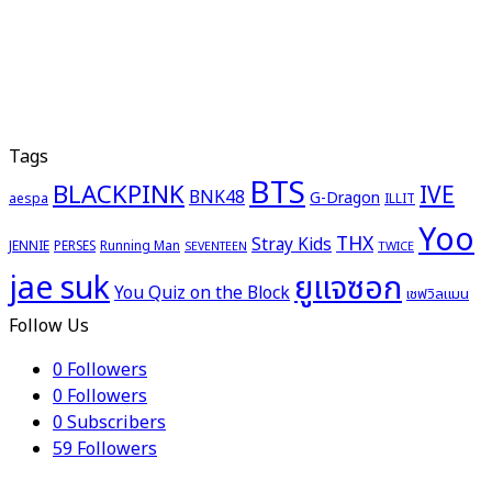
Tags
BTS
BLACKPINK
IVE
BNK48
G-Dragon
aespa
ILLIT
Yoo
THX
Stray Kids
JENNIE
PERSES
Running Man
TWICE
SEVENTEEN
ยูแจซอก
jae suk
You Quiz on the Block
เชฟวิลแมน
Follow Us
0
Followers
0
Followers
0
Subscribers
59
Followers