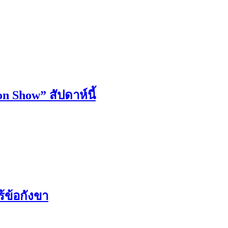
n Show” สัปดาห์นี้
้ข้อกังขา