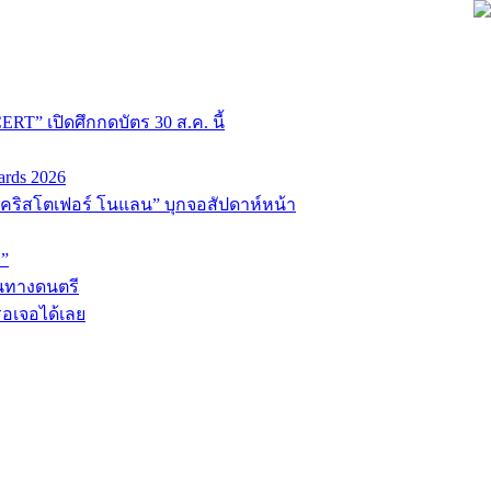
T” เปิดศึกกดบัตร 30 ส.ค. นี้
ards 2026
่อ “คริสโตเฟอร์ โนแลน” บุกจอสัปดาห์หน้า
D”
้นทางดนตรี
รอเจอได้เลย