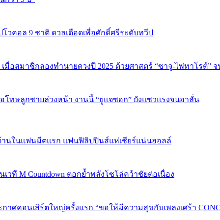
ปโวคอล 9 ชาติ ดวลเดือดเพื่อศักดิ์ศรีระดับทวีป
 เมื่อสมาชิกลองทำนายดวงปี 2025 ด้วยศาสตร์ “ซาจู-ไพ่ทาโรต์” 
บขอโทษลูกชายล่วงหน้า งานนี้ “ยูแจซอก” ยังแซวแรงจนฮาลั่น
้านในแฟนมีตแรก แฟนฟิลิปปินส์แห่เชียร์แน่นฮอลล์
 บนเวที M Countdown ตอกย้ำพลังโซโล่คว้าชัยต่อเนื่อง
กาศคอนเสิร์ตใหญ่ครั้งแรก “ขอให้มีความสุขกับเพลงเศร้า CONCER