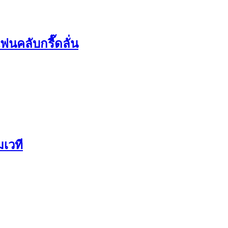
นคลับกรี๊ดลั่น
เวที