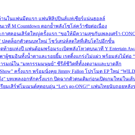
้านในแฟนมีตแรก แฟนฟิลิปปินส์แห่เชียร์แน่นฮอลล์
 บนเวที M Countdown ตอกย้ำพลังโซโล่คว้าชัยต่อเนื่อง
กาศคอนเสิร์ตใหญ่ครั้งแรก “ขอให้มีความสุขกับเพลงเศร้า CONCER
” ปลดล็อกตัวตนบทใหม่ โชว์เสน่ห์สดใสที่เติบโตไปอีกขั้น
P 5 สุดท้ายแห่งปี แฟนด้อมพร้อมระเบิดพลังโหวตบนเวที Y Entertain Aw
” พาผู้ชมอินทั้งน้ำตาและรอยยิ้ม เรตติ้งแกร่งไม่แผ่ว พร้อมส่งไม้ต
อารมณ์ใน “มหกรรมมนุษย์” ซีรีส์ชีวิตที่ทั้งงดงามและบาดลึก
 Show” ครั้งแรก พร้อมนั่งคุย Jimmy Fallon โปรโมต EP ใหม่ “WIL
ถึง” บทเพลงอกหักครั้งแรก ปิดฉากตัวตนเดิมก่อนเปิดเกมใหม่ในเส
เตรียมเสิร์ฟโมเมนต์สุดอบอุ่น “Let’s go-ONG!” แฟนไทยนับถอยหลัง