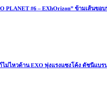
XO PLANET #6 – EXhOrizon” ข้ามเส้นขอบฟ้
งก์ไม่ไหวด้าน EXO พุ่งแรงแซงโค้ง ดัชนีแบร