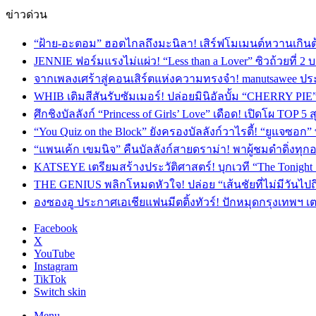
ข่าวด่วน
“ฝ้าย-อะตอม” ฮอตไกลถึงมะนิลา! เสิร์ฟโมเมนต์หวานเกินต
JENNIE ฟอร์มแรงไม่แผ่ว! “Less than a Lover” ซิวถ้วยที่ 2
จากเพลงเศร้าสู่คอนเสิร์ตแห่งความทรงจำ! manutsawee ประ
WHIB เติมสีสันรับซัมเมอร์! ปล่อยมินิอัลบั้ม “CHERRY PIE
ศึกชิงบัลลังก์ “Princess of Girls’ Love” เดือด! เปิดโผ TO
“You Quiz on the Block” ยังครองบัลลังก์วาไรตี้! “ยูแจซอก
“แพนเค้ก เขมนิจ” คืนบัลลังก์สายดราม่า! พาผู้ชมดำดิ่งทุก
KATSEYE เตรียมสร้างประวัติศาสตร์! บุกเวที “The Tonight
THE GENIUS พลิกโหมดหัวใจ! ปล่อย “เส้นชัยที่ไม่มีวันไป
องซองอู ประกาศเอเชียแฟนมีตติ้งทัวร์! ปักหมุดกรุงเทพฯ 
Facebook
X
YouTube
Instagram
TikTok
Switch skin
Menu