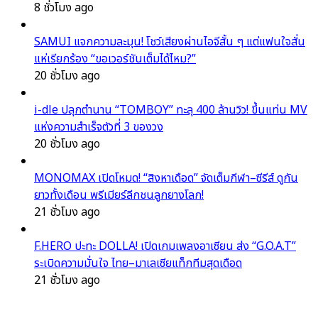
8 ชั่วโมง ago
SAMUI แจกความละมุน! โชว์เสียงผ่านไอจีสั้น ๆ แต่แฟนใจสั่น
แห่เรียกร้อง “ขอเวอร์ชันเต็มได้ไหม?”
20 ชั่วโมง ago
i-dle ปลุกตำนาน “TOMBOY” ทะลุ 400 ล้านวิว! ขึ้นแท่น MV
แห่งความสำเร็จตัวที่ 3 ของวง
20 ชั่วโมง ago
MONOMAX เปิดโหมด! “สิงหาเดือด” จัดเต็มกีฬา–ซีรีส์ ดูกัน
ยาวทั้งเดือน พรีเมียร์ลีกชนลูกยางโลก!
21 ชั่วโมง ago
F.HERO ปะทะ DOLLA! เปิดเกมเพลงอาเซียน ส่ง “G.O.A.T”
ระเบิดความมั่นใจ ไทย–มาเลเซียแท็กทีมสุดเดือด
21 ชั่วโมง ago