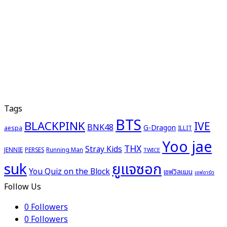
Tags
BTS
BLACKPINK
IVE
BNK48
G-Dragon
aespa
ILLIT
Yoo jae
THX
Stray Kids
JENNIE
PERSES
Running Man
TWICE
ยูแจซอก
suk
You Quiz on the Block
เชฟวิลแมน
เชฟอาร์ต
Follow Us
0
Followers
0
Followers