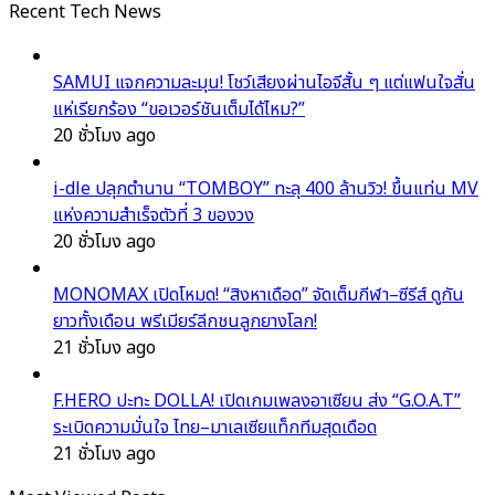
Recent Tech News
SAMUI แจกความละมุน! โชว์เสียงผ่านไอจีสั้น ๆ แต่แฟนใจสั่น
แห่เรียกร้อง “ขอเวอร์ชันเต็มได้ไหม?”
20 ชั่วโมง ago
i-dle ปลุกตำนาน “TOMBOY” ทะลุ 400 ล้านวิว! ขึ้นแท่น MV
แห่งความสำเร็จตัวที่ 3 ของวง
20 ชั่วโมง ago
MONOMAX เปิดโหมด! “สิงหาเดือด” จัดเต็มกีฬา–ซีรีส์ ดูกัน
ยาวทั้งเดือน พรีเมียร์ลีกชนลูกยางโลก!
21 ชั่วโมง ago
F.HERO ปะทะ DOLLA! เปิดเกมเพลงอาเซียน ส่ง “G.O.A.T”
ระเบิดความมั่นใจ ไทย–มาเลเซียแท็กทีมสุดเดือด
21 ชั่วโมง ago