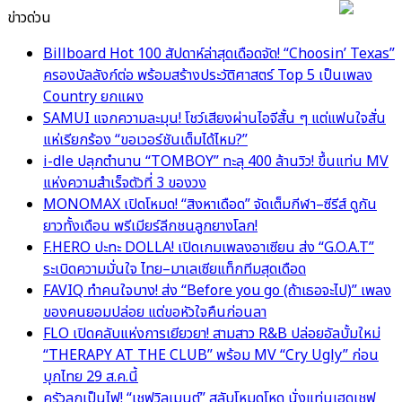
ข่าวด่วน
Billboard Hot 100 สัปดาห์ล่าสุดเดือดจัด! “Choosin’ Texas”
ครองบัลลังก์ต่อ พร้อมสร้างประวัติศาสตร์ Top 5 เป็นเพลง
Country ยกแผง
SAMUI แจกความละมุน! โชว์เสียงผ่านไอจีสั้น ๆ แต่แฟนใจสั่น
แห่เรียกร้อง “ขอเวอร์ชันเต็มได้ไหม?”
i-dle ปลุกตำนาน “TOMBOY” ทะลุ 400 ล้านวิว! ขึ้นแท่น MV
แห่งความสำเร็จตัวที่ 3 ของวง
MONOMAX เปิดโหมด! “สิงหาเดือด” จัดเต็มกีฬา–ซีรีส์ ดูกัน
ยาวทั้งเดือน พรีเมียร์ลีกชนลูกยางโลก!
F.HERO ปะทะ DOLLA! เปิดเกมเพลงอาเซียน ส่ง “G.O.A.T”
ระเบิดความมั่นใจ ไทย–มาเลเซียแท็กทีมสุดเดือด
FAVIQ ทำคนใจบาง! ส่ง “Before you go (ถ้าเธอจะไป)” เพลง
ของคนยอมปล่อย แต่ขอหัวใจคืนก่อนลา
FLO เปิดคลับแห่งการเยียวยา! สามสาว R&B ปล่อยอัลบั้มใหม่
“THERAPY AT THE CLUB” พร้อม MV “Cry Ugly” ก่อน
บุกไทย 29 ส.ค.นี้
ครัวลุกเป็นไฟ! “เชฟวิลเมนต์” สลับโหมดโหด นั่งแท่นเฮดเชฟ