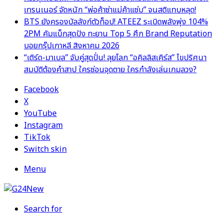
เทรนเนอร์ จัดหนัก “พ่อค้าซ่าแม่ค้าแซ่บ” จนสติแทบหลุด!
BTS ยังครองบัลลังก์ตัวท็อป! ATEEZ ระเบิดพลังพุ่ง 104%
2PM คัมแบ็กสุดปัง ทะยาน Top 5 ศึก Brand Reputation
บอยกรุ๊ปเกาหลี สิงหาคม 2026
“เติร์ด-มาเบล” จับคู่สุดปั่น! ลุยโลก “อคิลลิสเคิร์ส” ไขปริศนา
สมบัติต้องคำสาป ใครซ่อนจุดตาย ใครกำลังเล่นเกมลวง?
Facebook
X
YouTube
Instagram
TikTok
Switch skin
Menu
Search for