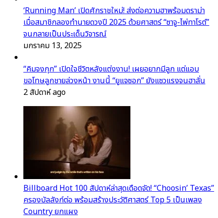
‘Running Man’ เปิดศักราชใหม่! ส่งต่อความฮาพร้อมดราม่า
เมื่อสมาชิกลองทำนายดวงปี 2025 ด้วยศาสตร์ “ซาจู-ไพ่ทาโรต์”
จนกลายเป็นประเด็นวิจารณ์
มกราคม 13, 2025
“คิมจงกุก” เปิดใจชีวิตหลังแต่งงาน! เผยอยากมีลูก แต่แอบ
ขอโทษลูกชายล่วงหน้า งานนี้ “ยูแจซอก” ยังแซวแรงจนฮาลั่น
2 สัปดาห์ ago
Billboard Hot 100 สัปดาห์ล่าสุดเดือดจัด! “Choosin’ Texas”
ครองบัลลังก์ต่อ พร้อมสร้างประวัติศาสตร์ Top 5 เป็นเพลง
Country ยกแผง