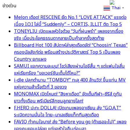
ข่าวด่วน
Thai
▼
Melon เดือด! RESCENE ยึด No.1 “LOVE ATTACK” แรงต่อ
เนื่อง I.O.I ไล่บี้ “Suddenly” – CORTIS, ILLIT ติด Top 5
TONEYLIU เปิดแผลหัวใจด้วย “วันที่ฝนพรำ” เพลงจากเรื่อง
จริง เมื่อประโยคธรรมดากลายเป็นคำลาครั้งสุดท้าย
Billboard Hot 100 สัปดาห์ล่าสุดเดือดจัด! “Choosin’ Texas”
ครองบัลลังก์ต่อ พร้อมสร้างประวัติศาสตร์ Top 5 เป็นเพลง
Country ยกแผง
SAMUI แจกความละมุน! โชว์เสียงผ่านไอจีสั้น ๆ แต่แฟนใจสั่น
แห่เรียกร้อง “ขอเวอร์ชันเต็มได้ไหม?”
i-dle ปลุกตำนาน “TOMBOY” ทะลุ 400 ล้านวิว! ขึ้นแท่น MV
แห่งความสำเร็จตัวที่ 3 ของวง
MONOMAX เปิดโหมด! “สิงหาเดือด” จัดเต็มกีฬา–ซีรีส์ ดูกัน
ยาวทั้งเดือน พรีเมียร์ลีกชนลูกยางโลก!
F.HERO ปะทะ DOLLA! เปิดเกมเพลงอาเซียน ส่ง “G.O.A.T”
ระเบิดความมั่นใจ ไทย–มาเลเซียแท็กทีมสุดเดือด
FAVIQ ทำคนใจบาง! ส่ง “Before you go (ถ้าเธอจะไป)” เพลง
ของคนยอมปล่อย แต่ขอหัวใจคืนก่อนลา