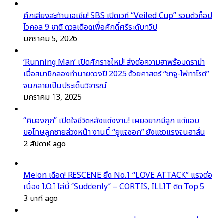
ศึกเสียงสะท้านเอเชีย! SBS เปิดเวที “Veiled Cup” รวมตัวท็อป
โวคอล 9 ชาติ ดวลเดือดเพื่อศักดิ์ศรีระดับทวีป
มกราคม 5, 2026
‘Running Man’ เปิดศักราชใหม่! ส่งต่อความฮาพร้อมดราม่า
เมื่อสมาชิกลองทำนายดวงปี 2025 ด้วยศาสตร์ “ซาจู-ไพ่ทาโรต์”
จนกลายเป็นประเด็นวิจารณ์
มกราคม 13, 2025
“คิมจงกุก” เปิดใจชีวิตหลังแต่งงาน! เผยอยากมีลูก แต่แอบ
ขอโทษลูกชายล่วงหน้า งานนี้ “ยูแจซอก” ยังแซวแรงจนฮาลั่น
2 สัปดาห์ ago
Melon เดือด! RESCENE ยึด No.1 “LOVE ATTACK” แรงต่อ
เนื่อง I.O.I ไล่บี้ “Suddenly” – CORTIS, ILLIT ติด Top 5
3 นาที ago