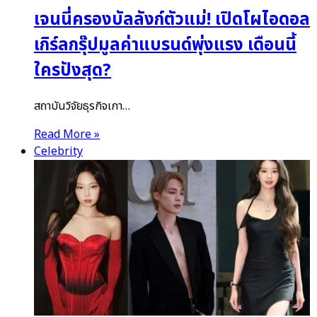
เจนนี่ครองบัลลังก์ตัวแม่! เปิดโผไอดอล
เกิร์ลกรุ๊ปมูลค่าแบรนด์พุ่งแรง เดือนนี้
ใครปังสุด?
สถาบันวิจัยธุรกิจเกา…
Read More »
Celebrity