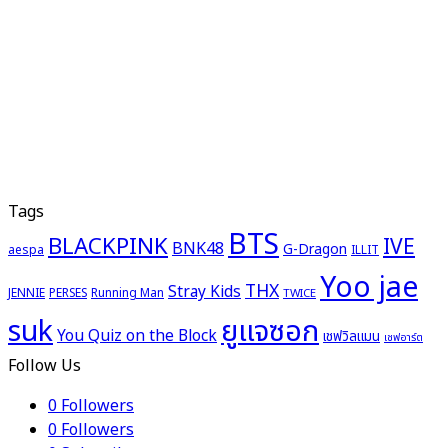
Tags
BTS
BLACKPINK
IVE
BNK48
G-Dragon
aespa
ILLIT
Yoo jae
THX
Stray Kids
JENNIE
PERSES
Running Man
TWICE
ยูแจซอก
suk
You Quiz on the Block
เชฟวิลแมน
เชฟอาร์ต
Follow Us
0
Followers
0
Followers