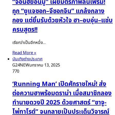
“จอนฮยอนมู” เผยมิตรภาพล้นเฟรม!
ถูก “ยูแจซอก–จีซอกจิน” แกล้งกลาง
กอง แต่ยิ้มรับด้วยหัวใจ ฮา–อบอุ่น–แซ่บ
ครบสูตร!!
เรียกว่าเป็นอีกหนึ่ง…
Read More »
บันเทิงต่างประเทศ
G24NEW
มกราคม 13, 2025
770
‘Running Man’ เปิดศักราชใหม่! ส่ง
ต่อความฮาพร้อมดราม่า เมื่อสมาชิกลอง
ทำนายดวงปี 2025 ด้วยศาสตร์ “ซาจู-
ไพ่ทาโรต์” จนกลายเป็นประเด็นวิจารณ์