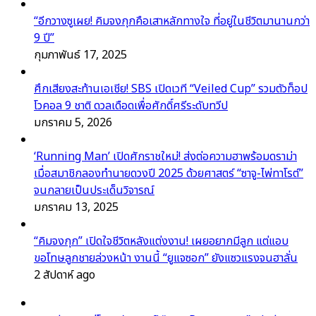
“อีกวางซูเผย! คิมจงกุกคือเสาหลักทางใจ ที่อยู่ในชีวิตมานานกว่า
9 ปี”
กุมภาพันธ์ 17, 2025
ศึกเสียงสะท้านเอเชีย! SBS เปิดเวที “Veiled Cup” รวมตัวท็อป
โวคอล 9 ชาติ ดวลเดือดเพื่อศักดิ์ศรีระดับทวีป
มกราคม 5, 2026
‘Running Man’ เปิดศักราชใหม่! ส่งต่อความฮาพร้อมดราม่า
เมื่อสมาชิกลองทำนายดวงปี 2025 ด้วยศาสตร์ “ซาจู-ไพ่ทาโรต์”
จนกลายเป็นประเด็นวิจารณ์
มกราคม 13, 2025
“คิมจงกุก” เปิดใจชีวิตหลังแต่งงาน! เผยอยากมีลูก แต่แอบ
ขอโทษลูกชายล่วงหน้า งานนี้ “ยูแจซอก” ยังแซวแรงจนฮาลั่น
2 สัปดาห์ ago