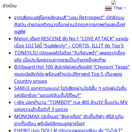
ข่าวด่วน
Thai
▼
จากเสียงเบสสู่โลกหลังเลนส์! “บอม Retrospect” เปิดอีกมุม
ศิลปิน ถ่ายทอดตัวตนวงร็อกผ่านนิทรรศการภาพถ่ายสุดเอ็กซ์
คลูซีฟ
Melon เดือด! RESCENE ยึด No.1 “LOVE ATTACK” แรงต่อ
เนื่อง I.O.I ไล่บี้ “Suddenly” – CORTIS, ILLIT ติด Top 5
TONEYLIU เปิดแผลหัวใจด้วย “วันที่ฝนพรำ” เพลงจากเรื่อง
จริง เมื่อประโยคธรรมดากลายเป็นคำลาครั้งสุดท้าย
Billboard Hot 100 สัปดาห์ล่าสุดเดือดจัด! “Choosin’ Texas”
ครองบัลลังก์ต่อ พร้อมสร้างประวัติศาสตร์ Top 5 เป็นเพลง
Country ยกแผง
SAMUI แจกความละมุน! โชว์เสียงผ่านไอจีสั้น ๆ แต่แฟนใจสั่น
แห่เรียกร้อง “ขอเวอร์ชันเต็มได้ไหม?”
i-dle ปลุกตำนาน “TOMBOY” ทะลุ 400 ล้านวิว! ขึ้นแท่น MV
แห่งความสำเร็จตัวที่ 3 ของวง
MONOMAX เปิดโหมด! “สิงหาเดือด” จัดเต็มกีฬา–ซีรีส์ ดูกัน
ยาวทั้งเดือน พรีเมียร์ลีกชนลูกยางโลก!
F.HERO ปะทะ DOLLA! เปิดเกมเพลงอาเซียน ส่ง “G.O.A.T”