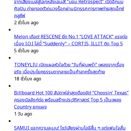
จากเสียงเบสสู่โลกหลังเลนส์! “บอม Retrospect” เปิดอีกมุม
ศิลปิน ถ่ายทอดตัวตนวงร็อกผ่านนิทรรศการภาพถ่ายสุดเอ็กซ์
คลูซีฟ
2 ชั่วโมง ago
Melon เดือด! RESCENE ยึด No.1 “LOVE ATTACK” แรงต่อ
เนื่อง I.O.I ไล่บี้ “Suddenly” – CORTIS, ILLIT ติด Top 5
5 ชั่วโมง ago
TONEYLIU เปิดแผลหัวใจด้วย “วันที่ฝนพรำ” เพลงจากเรื่อง
จริง เมื่อประโยคธรรมดากลายเป็นคำลาครั้งสุดท้าย
18 ชั่วโมง ago
Billboard Hot 100 สัปดาห์ล่าสุดเดือดจัด! “Choosin’ Texas”
ครองบัลลังก์ต่อ พร้อมสร้างประวัติศาสตร์ Top 5 เป็นเพลง
Country ยกแผง
1 วัน ago
SAMUI แจกความละมุน! โชว์เสียงผ่านไอจีสั้น ๆ แต่แฟนใจสั่น