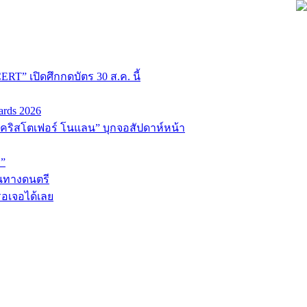
T” เปิดศึกกดบัตร 30 ส.ค. นี้
ards 2026
่อ “คริสโตเฟอร์ โนแลน” บุกจอสัปดาห์หน้า
D”
้นทางดนตรี
รอเจอได้เลย