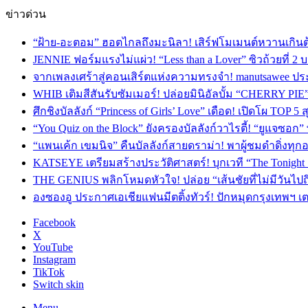
ข่าวด่วน
“ฝ้าย-อะตอม” ฮอตไกลถึงมะนิลา! เสิร์ฟโมเมนต์หวานเกินต
JENNIE ฟอร์มแรงไม่แผ่ว! “Less than a Lover” ซิวถ้วยที่ 2
จากเพลงเศร้าสู่คอนเสิร์ตแห่งความทรงจำ! manutsawee ประ
WHIB เติมสีสันรับซัมเมอร์! ปล่อยมินิอัลบั้ม “CHERRY PIE
ศึกชิงบัลลังก์ “Princess of Girls’ Love” เดือด! เปิดโผ TO
“You Quiz on the Block” ยังครองบัลลังก์วาไรตี้! “ยูแจซอก
“แพนเค้ก เขมนิจ” คืนบัลลังก์สายดราม่า! พาผู้ชมดำดิ่งทุก
KATSEYE เตรียมสร้างประวัติศาสตร์! บุกเวที “The Tonight
THE GENIUS พลิกโหมดหัวใจ! ปล่อย “เส้นชัยที่ไม่มีวันไป
องซองอู ประกาศเอเชียแฟนมีตติ้งทัวร์! ปักหมุดกรุงเทพฯ 
Facebook
X
YouTube
Instagram
TikTok
Switch skin
Menu