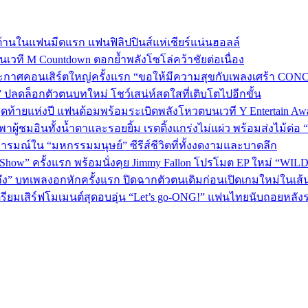
้านในแฟนมีตแรก แฟนฟิลิปปินส์แห่เชียร์แน่นฮอลล์
 บนเวที M Countdown ตอกย้ำพลังโซโล่คว้าชัยต่อเนื่อง
กาศคอนเสิร์ตใหญ่ครั้งแรก “ขอให้มีความสุขกับเพลงเศร้า CONCER
” ปลดล็อกตัวตนบทใหม่ โชว์เสน่ห์สดใสที่เติบโตไปอีกขั้น
P 5 สุดท้ายแห่งปี แฟนด้อมพร้อมระเบิดพลังโหวตบนเวที Y Entertain Aw
” พาผู้ชมอินทั้งน้ำตาและรอยยิ้ม เรตติ้งแกร่งไม่แผ่ว พร้อมส่งไม้ต
อารมณ์ใน “มหกรรมมนุษย์” ซีรีส์ชีวิตที่ทั้งงดงามและบาดลึก
 Show” ครั้งแรก พร้อมนั่งคุย Jimmy Fallon โปรโมต EP ใหม่ “WIL
ถึง” บทเพลงอกหักครั้งแรก ปิดฉากตัวตนเดิมก่อนเปิดเกมใหม่ในเส
เตรียมเสิร์ฟโมเมนต์สุดอบอุ่น “Let’s go-ONG!” แฟนไทยนับถอยหลัง