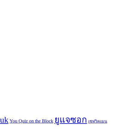
ยูแจซอก
suk
You Quiz on the Block
เชฟวิลแมน