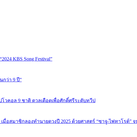
“2024 KBS Song Festival”
นกว่า 9 ปี”
ปโวคอล 9 ชาติ ดวลเดือดเพื่อศักดิ์ศรีระดับทวีป
 เมื่อสมาชิกลองทำนายดวงปี 2025 ด้วยศาสตร์ “ซาจู-ไพ่ทาโรต์” 