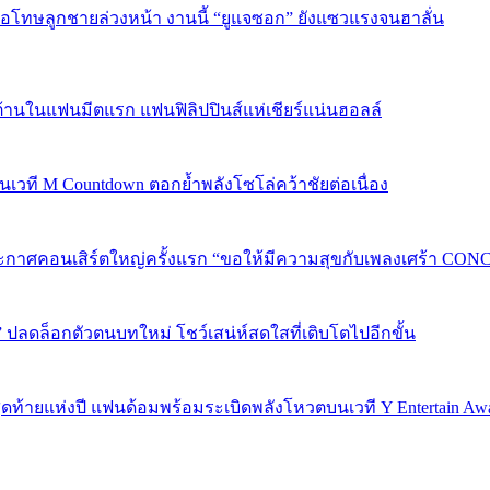
บขอโทษลูกชายล่วงหน้า งานนี้ “ยูแจซอก” ยังแซวแรงจนฮาลั่น
้านในแฟนมีตแรก แฟนฟิลิปปินส์แห่เชียร์แน่นฮอลล์
 บนเวที M Countdown ตอกย้ำพลังโซโล่คว้าชัยต่อเนื่อง
กาศคอนเสิร์ตใหญ่ครั้งแรก “ขอให้มีความสุขกับเพลงเศร้า CONCER
” ปลดล็อกตัวตนบทใหม่ โชว์เสน่ห์สดใสที่เติบโตไปอีกขั้น
P 5 สุดท้ายแห่งปี แฟนด้อมพร้อมระเบิดพลังโหวตบนเวที Y Entertain Aw