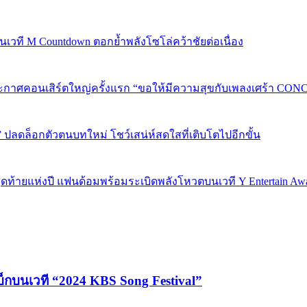
 บนเวที M Countdown ตอกย้ำพลังโซโล่คว้าชัยต่อเนื่อง
กาศคอนเสิร์ตใหญ่ครั้งแรก “ขอให้มีความสุขกับเพลงเศร้า CONCER
” ปลดล็อกตัวตนบทใหม่ โชว์เสน่ห์สดใสที่เติบโตไปอีกขั้น
P 5 สุดท้ายแห่งปี แฟนด้อมพร้อมระเบิดพลังโหวตบนเวที Y Entertain Aw
บ็กบนเวที “2024 KBS Song Festival”