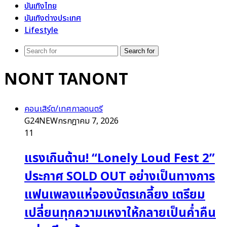
บันเทิงไทย
บันเทิงต่างประเทศ
Lifestyle
Search for
NONT TANONT
คอนเสิร์ต/เทศกาลดนตรี
G24NEW
กรกฎาคม 7, 2026
11
แรงเกินต้าน! “Lonely Loud Fest 2”
ประกาศ SOLD OUT อย่างเป็นทางการ
แฟนเพลงแห่จองบัตรเกลี้ยง เตรียม
เปลี่ยนทุกความเหงาให้กลายเป็นค่ำคืน