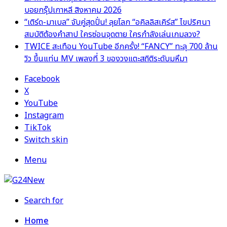
บอยกรุ๊ปเกาหลี สิงหาคม 2026
“เติร์ด-มาเบล” จับคู่สุดปั่น! ลุยโลก “อคิลลิสเคิร์ส” ไขปริศนา
สมบัติต้องคำสาป ใครซ่อนจุดตาย ใครกำลังเล่นเกมลวง?
TWICE สะเทือน YouTube อีกครั้ง! “FANCY” ทะลุ 700 ล้าน
วิว ขึ้นแท่น MV เพลงที่ 3 ของวงแตะสถิติระดับมหึมา
Facebook
X
YouTube
Instagram
TikTok
Switch skin
Menu
Search for
Home