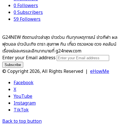
0
Followers
0
Subscribers
59
Followers
G24NEW ติดตามข่าวล่าสุด ข่าวด่วน ทันทุกเหตุการณ์ ข่าวกีฬา ผล
ฟุตบอล ข่าวบันเทิง ดารา สุขภาพ กิน เที่ยว ตรวจหวย ดวง คอลัมน์
เรื่องย่อละครและอีกมากมายที่ g24new.com
Enter your Email address
© Copyright 2026, All Rights Reserved |
eHowMe
Facebook
X
YouTube
Instagram
TikTok
Back to top button