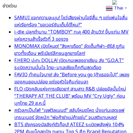
ข่าวด่วน
Thai
▼
SAMUI แจกความละมุน! โชว์เสียงผ่านไอจีสั้น ๆ แต่แฟนใจสั่น
แห่เรียกร้อง “ขอเวอร์ชันเต็มได้ไหม?”
i-dle ปลุกตำนาน “TOMBOY” ทะลุ 400 ล้านวิว! ขึ้นแท่น MV
แห่งความสำเร็จตัวที่ 3 ของวง
MONOMAX เปิดโหมด! “สิงหาเดือด” จัดเต็มกีฬา–ซีรีส์ ดูกัน
ยาวทั้งเดือน พรีเมียร์ลีกชนลูกยางโลก!
F.HERO ปะทะ DOLLA! เปิดเกมเพลงอาเซียน ส่ง “G.O.A.T”
ระเบิดความมั่นใจ ไทย–มาเลเซียแท็กทีมสุดเดือด
FAVIQ ทำคนใจบาง! ส่ง “Before you go (ถ้าเธอจะไป)” เพลง
ของคนยอมปล่อย แต่ขอหัวใจคืนก่อนลา
FLO เปิดคลับแห่งการเยียวยา! สามสาว R&B ปล่อยอัลบั้มใหม่
“THERAPY AT THE CLUB” พร้อม MV “Cry Ugly” ก่อน
บุกไทย 29 ส.ค.นี้
ครัวลุกเป็นไฟ! “เชฟวิลเมนต์” สลับโหมดโหด นั่งแท่นเฮดเชฟ
เทรนเนอร์ จัดหนัก “พ่อค้าซ่าแม่ค้าแซ่บ” จนสติแทบหลุด!
BTS ยังครองบัลลังก์ตัวท็อป! ATEEZ ระเบิดพลังพุ่ง 104%
2PM คัมแบ็กสุดปัง ทะยาน Top 5 ศึก Brand Reputation