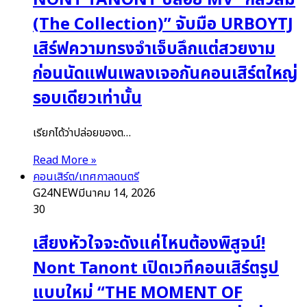
NONT TANONT ปล่อย MV “กลัวลืม
(The Collection)” จับมือ URBOYTJ
เสิร์ฟความทรงจำเจ็บลึกแต่สวยงาม
ก่อนนัดแฟนเพลงเจอกันคอนเสิร์ตใหญ่
รอบเดียวเท่านั้น
เรียกได้ว่าปล่อยของต…
Read More »
คอนเสิร์ต/เทศกาลดนตรี
G24NEW
มีนาคม 14, 2026
30
เสียงหัวใจจะดังแค่ไหนต้องพิสูจน์!
Nont Tanont เปิดเวทีคอนเสิร์ตรูป
แบบใหม่ “THE MOMENT OF