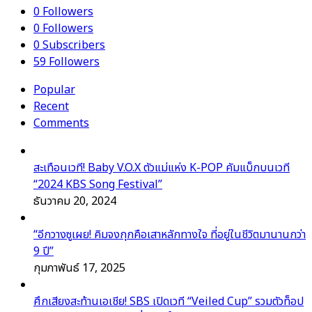
0
Followers
0
Followers
0
Subscribers
59
Followers
Popular
Recent
Comments
สะเทือนเวที! Baby V.O.X ตัวแม่แห่ง K-POP คัมแบ็กบนเวที
“2024 KBS Song Festival”
ธันวาคม 20, 2024
“อีกวางซูเผย! คิมจงกุกคือเสาหลักทางใจ ที่อยู่ในชีวิตมานานกว่า
9 ปี”
กุมภาพันธ์ 17, 2025
ศึกเสียงสะท้านเอเชีย! SBS เปิดเวที “Veiled Cup” รวมตัวท็อป