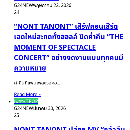
G24NEW
พฤษภาคม 22, 2026
24
“NONT TANONT” เสิร์ฟคอนเสิร์ต
เฉดใหม่สะกดทั้งฮอลล์ ปิดค่ำคืน “THE
MOMENT OF SPECTACLE
CONCERT” อย่างงดงามแบบทุกคนมี
ความหมาย
ค่ำคืนที่แฟนเพลงรอคอ…
Read More »
เพลง/TPOP
G24NEW
มีนาคม 30, 2026
25