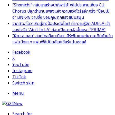
“Shonichi” กลับมาสร้างปาฏิหาริย์! คลิปประสานเสียง CU
Chorus ปลุกตำนานเพลงแห่งความหวังไวรัลอีกครั้ง “ป๊อปเป้
อ” BNK48 ซาบซึ้ง ขอบคุณทุกแรงสนับสนุน
จากสาวสโลวาเกียสู่ดาวป๊อประดับโลก! ทำความรู้จัก ADELA เจ้า
ของไวรัล “Ain’t In LA” ก่อนเปิดฉากอัลบั้มแรก “PRIMA”
“ฝ้าย-อะตอม” ฮอตไกลถึงมะนิลา! เสิร์ฟโมเมนต์หวานเกินต้านใน
แฟนมีตแรก แฟนฟิลิปปินส์แห่เชียร์แน่นฮอลล์
Facebook
X
YouTube
Instagram
TikTok
Switch skin
Menu
Search for