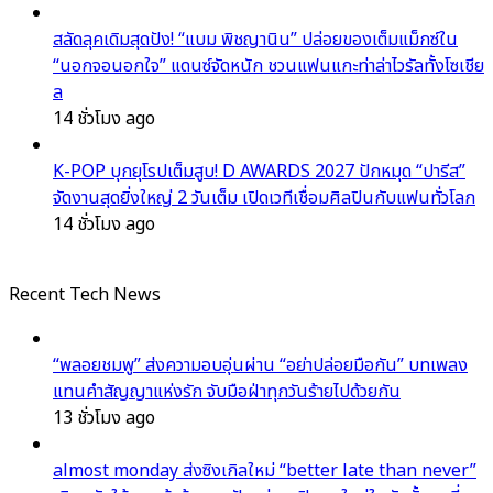
สลัดลุคเดิมสุดปัง! “แบม พิชญานิน” ปล่อยของเต็มแม็กซ์ใน
“นอกจอนอกใจ” แดนซ์จัดหนัก ชวนแฟนแกะท่าล่าไวรัลทั้งโซเชีย
ล
14 ชั่วโมง ago
K-POP บุกยุโรปเต็มสูบ! D AWARDS 2027 ปักหมุด “ปารีส”
จัดงานสุดยิ่งใหญ่ 2 วันเต็ม เปิดเวทีเชื่อมศิลปินกับแฟนทั่วโลก
14 ชั่วโมง ago
Recent Tech News
“พลอยชมพู” ส่งความอบอุ่นผ่าน “อย่าปล่อยมือกัน” บทเพลง
แทนคำสัญญาแห่งรัก จับมือฝ่าทุกวันร้ายไปด้วยกัน
13 ชั่วโมง ago
almost monday ส่งซิงเกิลใหม่ “better late than never”