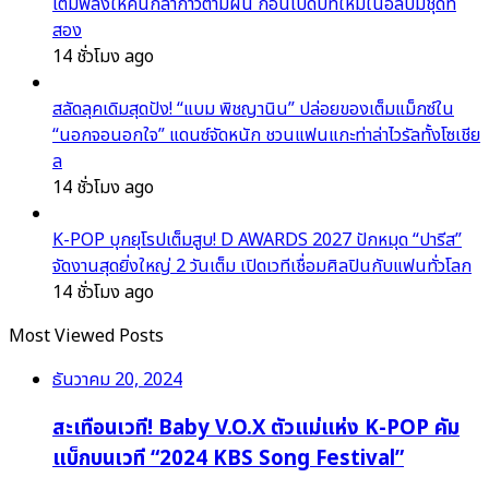
เติมพลังให้คนกล้าก้าวตามฝัน ก่อนเปิดบทใหม่ในอัลบั้มชุดที่
สอง
14 ชั่วโมง ago
สลัดลุคเดิมสุดปัง! “แบม พิชญานิน” ปล่อยของเต็มแม็กซ์ใน
“นอกจอนอกใจ” แดนซ์จัดหนัก ชวนแฟนแกะท่าล่าไวรัลทั้งโซเชีย
ล
14 ชั่วโมง ago
K-POP บุกยุโรปเต็มสูบ! D AWARDS 2027 ปักหมุด “ปารีส”
จัดงานสุดยิ่งใหญ่ 2 วันเต็ม เปิดเวทีเชื่อมศิลปินกับแฟนทั่วโลก
14 ชั่วโมง ago
Most Viewed Posts
ธันวาคม 20, 2024
สะเทือนเวที! Baby V.O.X ตัวแม่แห่ง K-POP คัม
แบ็กบนเวที “2024 KBS Song Festival”