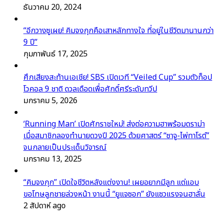
ธันวาคม 20, 2024
“อีกวางซูเผย! คิมจงกุกคือเสาหลักทางใจ ที่อยู่ในชีวิตมานานกว่า
9 ปี”
กุมภาพันธ์ 17, 2025
ศึกเสียงสะท้านเอเชีย! SBS เปิดเวที “Veiled Cup” รวมตัวท็อป
โวคอล 9 ชาติ ดวลเดือดเพื่อศักดิ์ศรีระดับทวีป
มกราคม 5, 2026
‘Running Man’ เปิดศักราชใหม่! ส่งต่อความฮาพร้อมดราม่า
เมื่อสมาชิกลองทำนายดวงปี 2025 ด้วยศาสตร์ “ซาจู-ไพ่ทาโรต์”
จนกลายเป็นประเด็นวิจารณ์
มกราคม 13, 2025
“คิมจงกุก” เปิดใจชีวิตหลังแต่งงาน! เผยอยากมีลูก แต่แอบ
ขอโทษลูกชายล่วงหน้า งานนี้ “ยูแจซอก” ยังแซวแรงจนฮาลั่น
2 สัปดาห์ ago