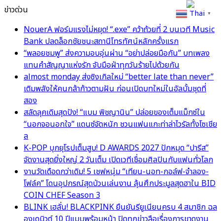
ข่าวด่วน
Thai
▼
NouerA ฟอร์มแรงไม่หยุด! “.exe” คว้าถ้วยที่ 2 บนเวที Music
Bank ปลดล็อกชัยชนะสถานีโทรทัศน์หลักครั้งแรก
“พลอยชมพู” ส่งความอบอุ่นผ่าน “อย่าปล่อยมือกัน” บทเพลง
แทนคำสัญญาแห่งรัก จับมือฝ่าทุกวันร้ายไปด้วยกัน
almost monday ส่งซิงเกิลใหม่ “better late than never”
เติมพลังให้คนกล้าก้าวตามฝัน ก่อนเปิดบทใหม่ในอัลบั้มชุดที่
สอง
สลัดลุคเดิมสุดปัง! “แบม พิชญานิน” ปล่อยของเต็มแม็กซ์ใน
“นอกจอนอกใจ” แดนซ์จัดหนัก ชวนแฟนแกะท่าล่าไวรัลทั้งโซเชีย
ล
K-POP บุกยุโรปเต็มสูบ! D AWARDS 2027 ปักหมุด “ปารีส”
จัดงานสุดยิ่งใหญ่ 2 วันเต็ม เปิดเวทีเชื่อมศิลปินกับแฟนทั่วโลก
งานวัดเดือดกว่าเดิม! 5 เชฟหนุ่ม “เทียน-นอท-กอล์ฟ-จำลอง-
โฟล์ค” โดนอุปกรณ์สุดป่วนเล่นงาน ลุ้นศึกประมูลสุดฮาใน BID
COIN CHEF Season 3
BLINK เฮลั่น! BLACKPINK ยืนยันรียูเนียนครบ 4 สมาชิก ฉล
องเดบิวต์ 10 ปีแบบพร้อมหน้า ปิดทุกข่าวลือเรื่องการขาดงาน