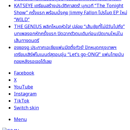
KATSEYE เตรียมสร้างประวัติศาสตร์! บุกเวที “The Tonight
Show” ครั้งแรก พร้อมนั่งคุย Jimmy Fallon โปรโมต EP ใหม่
“WILD”
THE GENIUS พลิกโหมดหัวใจ! ปล่อย “เส้นชัยที่ไม่มีวันไปถึง”
บทเพลงอกหักครั้งแรก ปิดฉากตัวตนเดิมก่อนเปิดเกมใหม่ใน
เส้นทางดนตรี
องซองอู ประกาศเอเชียแฟนมีตติ้งทัวร์! ปักหมุดกรุงเทพฯ
เตรียมเสิร์ฟโมเมนต์สุดอบอุ่น “Let’s go-ONG!” แฟนไทยนับ
ถอยหลังรอเจอได้เลย
Facebook
X
YouTube
Instagram
TikTok
Switch skin
Menu