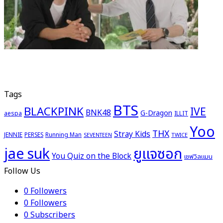
Tags
BTS
BLACKPINK
IVE
BNK48
G-Dragon
aespa
ILLIT
Yoo
THX
Stray Kids
JENNIE
PERSES
Running Man
TWICE
SEVENTEEN
ยูแจซอก
jae suk
You Quiz on the Block
เชฟวิลแมน
Follow Us
0
Followers
0
Followers
0
Subscribers