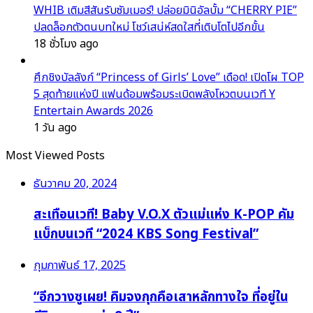
WHIB เติมสีสันรับซัมเมอร์! ปล่อยมินิอัลบั้ม “CHERRY PIE”
ปลดล็อกตัวตนบทใหม่ โชว์เสน่ห์สดใสที่เติบโตไปอีกขั้น
18 ชั่วโมง ago
ศึกชิงบัลลังก์ “Princess of Girls’ Love” เดือด! เปิดโผ TOP
5 สุดท้ายแห่งปี แฟนด้อมพร้อมระเบิดพลังโหวตบนเวที Y
Entertain Awards 2026
1 วัน ago
Most Viewed Posts
ธันวาคม 20, 2024
สะเทือนเวที! Baby V.O.X ตัวแม่แห่ง K-POP คัม
แบ็กบนเวที “2024 KBS Song Festival”
กุมภาพันธ์ 17, 2025
“อีกวางซูเผย! คิมจงกุกคือเสาหลักทางใจ ที่อยู่ใน