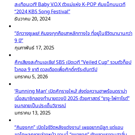
สะเทือนเวที! Baby V.O.X ตัวแม่แห่ง K-POP คัมแบ็กบนเวที
“2024 KBS Song Festival”
ธันวาคม 20, 2024
“อีกวางซูเผย! คิมจงกุกคือเสาหลักทางใจ ที่อยู่ในชีวิตมานานกว่า
9 ปี”
กุมภาพันธ์ 17, 2025
ศึกเสียงสะท้านเอเชีย! SBS เปิดเวที “Veiled Cup” รวมตัวท็อป
โวคอล 9 ชาติ ดวลเดือดเพื่อศักดิ์ศรีระดับทวีป
มกราคม 5, 2026
‘Running Man’ เปิดศักราชใหม่! ส่งต่อความฮาพร้อมดราม่า
เมื่อสมาชิกลองทำนายดวงปี 2025 ด้วยศาสตร์ “ซาจู-ไพ่ทาโรต์”
จนกลายเป็นประเด็นวิจารณ์
มกราคม 13, 2025
“คิมจงกุก” เปิดใจชีวิตหลังแต่งงาน! เผยอยากมีลูก แต่แอบ
ขอโทษลูกชายล่วงหน้า งานนี้ “ยูแจซอก” ยังแซวแรงจนฮาลั่น