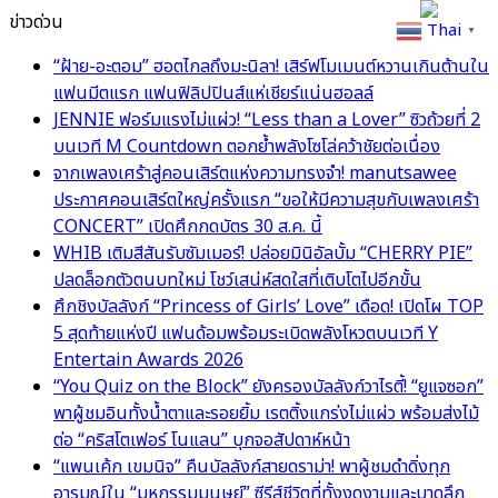
ข่าวด่วน
Thai
▼
“ฝ้าย-อะตอม” ฮอตไกลถึงมะนิลา! เสิร์ฟโมเมนต์หวานเกินต้านใน
แฟนมีตแรก แฟนฟิลิปปินส์แห่เชียร์แน่นฮอลล์
JENNIE ฟอร์มแรงไม่แผ่ว! “Less than a Lover” ซิวถ้วยที่ 2
บนเวที M Countdown ตอกย้ำพลังโซโล่คว้าชัยต่อเนื่อง
จากเพลงเศร้าสู่คอนเสิร์ตแห่งความทรงจำ! manutsawee
ประกาศคอนเสิร์ตใหญ่ครั้งแรก “ขอให้มีความสุขกับเพลงเศร้า
CONCERT” เปิดศึกกดบัตร 30 ส.ค. นี้
WHIB เติมสีสันรับซัมเมอร์! ปล่อยมินิอัลบั้ม “CHERRY PIE”
ปลดล็อกตัวตนบทใหม่ โชว์เสน่ห์สดใสที่เติบโตไปอีกขั้น
ศึกชิงบัลลังก์ “Princess of Girls’ Love” เดือด! เปิดโผ TOP
5 สุดท้ายแห่งปี แฟนด้อมพร้อมระเบิดพลังโหวตบนเวที Y
Entertain Awards 2026
“You Quiz on the Block” ยังครองบัลลังก์วาไรตี้! “ยูแจซอก”
พาผู้ชมอินทั้งน้ำตาและรอยยิ้ม เรตติ้งแกร่งไม่แผ่ว พร้อมส่งไม้
ต่อ “คริสโตเฟอร์ โนแลน” บุกจอสัปดาห์หน้า
“แพนเค้ก เขมนิจ” คืนบัลลังก์สายดราม่า! พาผู้ชมดำดิ่งทุก
อารมณ์ใน “มหกรรมมนุษย์” ซีรีส์ชีวิตที่ทั้งงดงามและบาดลึก