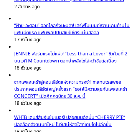
2 สัปดาห์ ago
“ฝ้าย-อะตอม” ฮอตไกลถึงมะนิลา! เสิร์ฟโมเมนต์หวานเกินต้านใน
แฟนมีตแรก แฟนฟิลิปปินส์แห่เชียร์แน่นฮอลล์
17 ชั่วโมง ago
JENNIE ฟอร์มแรงไม่แผ่ว! “Less than a Lover” ซิวถ้วยที่ 2
บนเวที M Countdown ตอกย้ำพลังโซโล่คว้าชัยต่อเนื่อง
18 ชั่วโมง ago
จากเพลงเศร้าสู่คอนเสิร์ตแห่งความทรงจำ! manutsawee
ประกาศคอนเสิร์ตใหญ่ครั้งแรก “ขอให้มีความสุขกับเพลงเศร้า
CONCERT” เปิดศึกกดบัตร 30 ส.ค. นี้
18 ชั่วโมง ago
WHIB เติมสีสันรับซัมเมอร์! ปล่อยมินิอัลบั้ม “CHERRY PIE”
ปลดล็อกตัวตนบทใหม่ โชว์เสน่ห์สดใสที่เติบโตไปอีกขั้น
18 ชั่วโมง ago