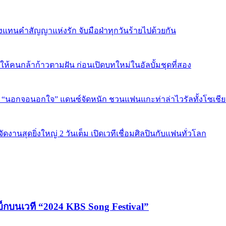
งแทนคำสัญญาแห่งรัก จับมือฝ่าทุกวันร้ายไปด้วยกัน
พลังให้คนกล้าก้าวตามฝัน ก่อนเปิดบทใหม่ในอัลบั้มชุดที่สอง
ใน “นอกจอนอกใจ” แดนซ์จัดหนัก ชวนแฟนแกะท่าล่าไวรัลทั้งโซเชี
งานสุดยิ่งใหญ่ 2 วันเต็ม เปิดเวทีเชื่อมศิลปินกับแฟนทั่วโลก
บ็กบนเวที “2024 KBS Song Festival”