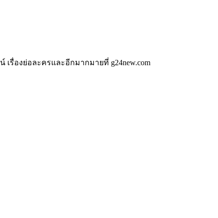
น์ เรื่องย่อละครและอีกมากมายที่ g24new.com