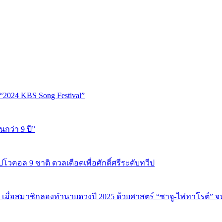
“2024 KBS Song Festival”
นกว่า 9 ปี”
ปโวคอล 9 ชาติ ดวลเดือดเพื่อศักดิ์ศรีระดับทวีป
 เมื่อสมาชิกลองทำนายดวงปี 2025 ด้วยศาสตร์ “ซาจู-ไพ่ทาโรต์” 