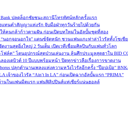
sic Bank ปลดล็อกชัยชนะสถานีโทรทัศน์หลักครั้งแรก
งแทนคำสัญญาแห่งรัก จับมือฝ่าทุกวันร้ายไปด้วยกัน
พลังให้คนกล้าก้าวตามฝัน ก่อนเปิดบทใหม่ในอัลบั้มชุดที่สอง
ใน “นอกจอนอกใจ” แดนซ์จัดหนัก ชวนแฟนแกะท่าล่าไวรัลทั้งโซเชี
งานสุดยิ่งใหญ่ 2 วันเต็ม เปิดเวทีเชื่อมศิลปินกับแฟนทั่วโลก
ง-โฟล์ค” โดนอุปกรณ์สุดป่วนเล่นงาน ลุ้นศึกประมูลสุดฮาใน BID 
ลองเดบิวต์ 10 ปีแบบพร้อมหน้า ปิดทุกข่าวลือเรื่องการขาดงาน
 Chorus ปลุกตำนานเพลงแห่งความหวังไวรัลอีกครั้ง “ป๊อปเป้อ” BN
A เจ้าของไวรัล “Ain’t In LA” ก่อนเปิดฉากอัลบั้มแรก “PRIMA”
้านในแฟนมีตแรก แฟนฟิลิปปินส์แห่เชียร์แน่นฮอลล์