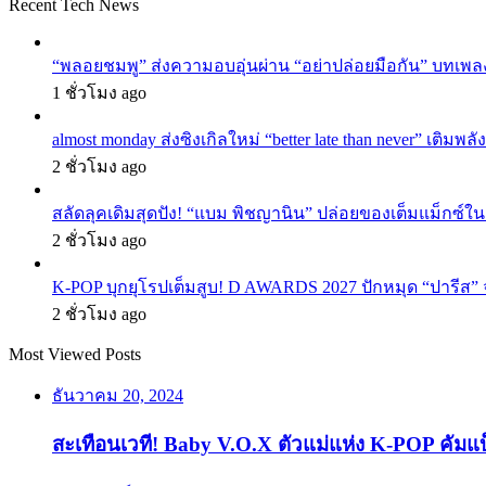
Recent Tech News
“พลอยชมพู” ส่งความอบอุ่นผ่าน “อย่าปล่อยมือกัน” บทเพล
1 ชั่วโมง ago
almost monday ส่งซิงเกิลใหม่ “better late than never” เติม
2 ชั่วโมง ago
สลัดลุคเดิมสุดปัง! “แบม พิชญานิน” ปล่อยของเต็มแม็กซ์
2 ชั่วโมง ago
K-POP บุกยุโรปเต็มสูบ! D AWARDS 2027 ปักหมุด “ปารีส” จัด
2 ชั่วโมง ago
Most Viewed Posts
ธันวาคม 20, 2024
สะเทือนเวที! Baby V.O.X ตัวแม่แห่ง K-POP คัมแ