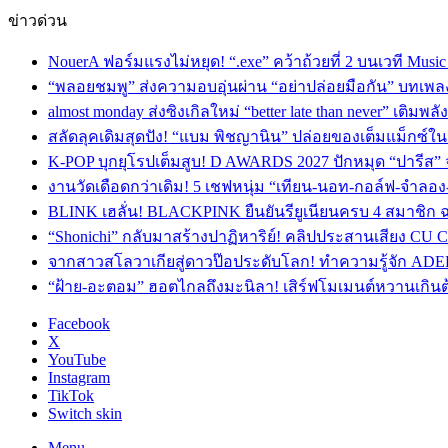
ข่าวด่วน
NouerA ฟอร์มแรงไม่หยุด! “.exe” คว้าถ้วยที่ 2 บนเวที Mu
“พลอยชมพู” ส่งความอบอุ่นผ่าน “อย่าปล่อยมือกัน” บทเพล
almost monday ส่งซิงเกิลใหม่ “better late than never” เติม
สลัดลุคเดิมสุดปัง! “แบม พิชญานิน” ปล่อยของเต็มแม็กซ์
K-POP บุกยุโรปเต็มสูบ! D AWARDS 2027 ปักหมุด “ปารีส” จัด
งานวัดเดือดกว่าเดิม! 5 เชฟหนุ่ม “เทียน-นอท-กอล์ฟ-จำลอ
BLINK เฮลั่น! BLACKPINK ยืนยันรียูเนียนครบ 4 สมาชิก ฉ
“Shonichi” กลับมาสร้างปาฏิหาริย์! คลิปประสานเสียง CU
จากสาวสโลวาเกียสู่ดาวป๊อประดับโลก! ทำความรู้จัก ADEL
“ฝ้าย-อะตอม” ฮอตไกลถึงมะนิลา! เสิร์ฟโมเมนต์หวานเกินต
Facebook
X
YouTube
Instagram
TikTok
Switch skin
Menu