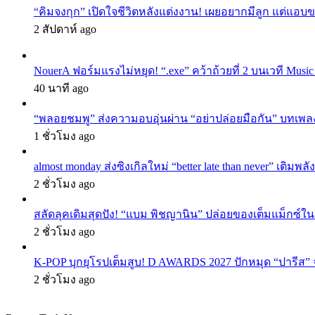
“คิมจงกุก” เปิดใจชีวิตหลังแต่งงาน! เผยอยากมีลูก แต่แอ
2 สัปดาห์ ago
NouerA ฟอร์มแรงไม่หยุด! “.exe” คว้าถ้วยที่ 2 บนเวที Mu
40 นาที ago
“พลอยชมพู” ส่งความอบอุ่นผ่าน “อย่าปล่อยมือกัน” บทเพล
1 ชั่วโมง ago
almost monday ส่งซิงเกิลใหม่ “better late than never” เติม
2 ชั่วโมง ago
สลัดลุคเดิมสุดปัง! “แบม พิชญานิน” ปล่อยของเต็มแม็กซ์
2 ชั่วโมง ago
K-POP บุกยุโรปเต็มสูบ! D AWARDS 2027 ปักหมุด “ปารีส” จัด
2 ชั่วโมง ago