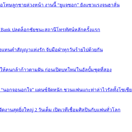
บขอโทษลูกชายล่วงหน้า งานนี้ “ยูแจซอก” ยังแซวแรงจนฮาลั่น
sic Bank ปลดล็อกชัยชนะสถานีโทรทัศน์หลักครั้งแรก
งแทนคำสัญญาแห่งรัก จับมือฝ่าทุกวันร้ายไปด้วยกัน
พลังให้คนกล้าก้าวตามฝัน ก่อนเปิดบทใหม่ในอัลบั้มชุดที่สอง
ใน “นอกจอนอกใจ” แดนซ์จัดหนัก ชวนแฟนแกะท่าล่าไวรัลทั้งโซเชี
งานสุดยิ่งใหญ่ 2 วันเต็ม เปิดเวทีเชื่อมศิลปินกับแฟนทั่วโลก