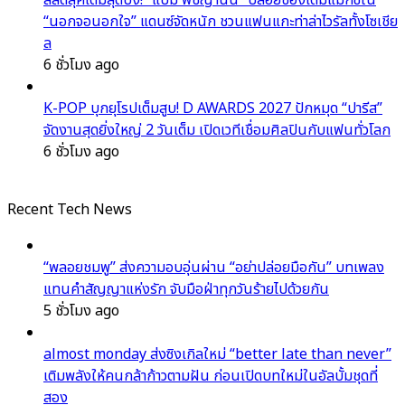
“นอกจอนอกใจ” แดนซ์จัดหนัก ชวนแฟนแกะท่าล่าไวรัลทั้งโซเชีย
ล
6 ชั่วโมง ago
K-POP บุกยุโรปเต็มสูบ! D AWARDS 2027 ปักหมุด “ปารีส”
จัดงานสุดยิ่งใหญ่ 2 วันเต็ม เปิดเวทีเชื่อมศิลปินกับแฟนทั่วโลก
6 ชั่วโมง ago
Recent Tech News
“พลอยชมพู” ส่งความอบอุ่นผ่าน “อย่าปล่อยมือกัน” บทเพลง
แทนคำสัญญาแห่งรัก จับมือฝ่าทุกวันร้ายไปด้วยกัน
5 ชั่วโมง ago
almost monday ส่งซิงเกิลใหม่ “better late than never”
เติมพลังให้คนกล้าก้าวตามฝัน ก่อนเปิดบทใหม่ในอัลบั้มชุดที่
สอง