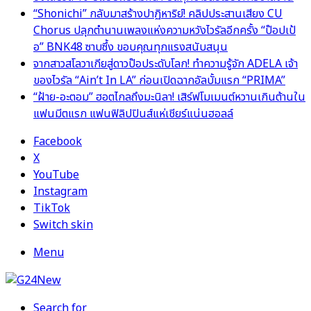
“Shonichi” กลับมาสร้างปาฏิหาริย์! คลิปประสานเสียง CU
Chorus ปลุกตำนานเพลงแห่งความหวังไวรัลอีกครั้ง “ป๊อปเป้
อ” BNK48 ซาบซึ้ง ขอบคุณทุกแรงสนับสนุน
จากสาวสโลวาเกียสู่ดาวป๊อประดับโลก! ทำความรู้จัก ADELA เจ้า
ของไวรัล “Ain’t In LA” ก่อนเปิดฉากอัลบั้มแรก “PRIMA”
“ฝ้าย-อะตอม” ฮอตไกลถึงมะนิลา! เสิร์ฟโมเมนต์หวานเกินต้านใน
แฟนมีตแรก แฟนฟิลิปปินส์แห่เชียร์แน่นฮอลล์
Facebook
X
YouTube
Instagram
TikTok
Switch skin
Menu
Search for