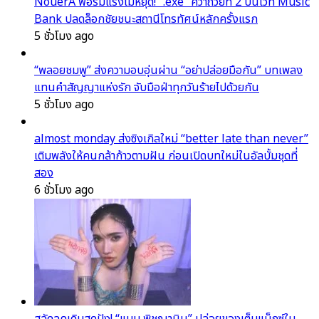
NouerA ฟอร์มแรงไม่หยุด! “.exe” คว้าถ้วยที่ 2 บนเวที Music
Bank ปลดล็อกชัยชนะสถานีโทรทัศน์หลักครั้งแรก
5 ชั่วโมง ago
“พลอยชมพู” ส่งความอบอุ่นผ่าน “อย่าปล่อยมือกัน” บทเพลง
แทนคำสัญญาแห่งรัก จับมือฝ่าทุกวันร้ายไปด้วยกัน
5 ชั่วโมง ago
almost monday ส่งซิงเกิลใหม่ “better late than never”
เติมพลังให้คนกล้าก้าวตามฝัน ก่อนเปิดบทใหม่ในอัลบั้มชุดที่
สอง
6 ชั่วโมง ago
สลัดลุคเดิมสุดปัง! “แบม พิชญานิน” ปล่อยของเต็มแม็กซ์ใน