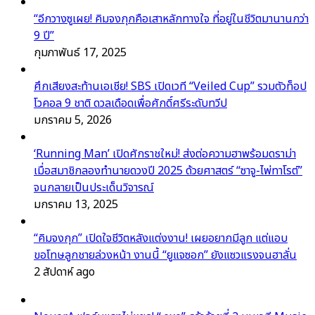
“อีกวางซูเผย! คิมจงกุกคือเสาหลักทางใจ ที่อยู่ในชีวิตมานานกว่า
9 ปี”
กุมภาพันธ์ 17, 2025
ศึกเสียงสะท้านเอเชีย! SBS เปิดเวที “Veiled Cup” รวมตัวท็อป
โวคอล 9 ชาติ ดวลเดือดเพื่อศักดิ์ศรีระดับทวีป
มกราคม 5, 2026
‘Running Man’ เปิดศักราชใหม่! ส่งต่อความฮาพร้อมดราม่า
เมื่อสมาชิกลองทำนายดวงปี 2025 ด้วยศาสตร์ “ซาจู-ไพ่ทาโรต์”
จนกลายเป็นประเด็นวิจารณ์
มกราคม 13, 2025
“คิมจงกุก” เปิดใจชีวิตหลังแต่งงาน! เผยอยากมีลูก แต่แอบ
ขอโทษลูกชายล่วงหน้า งานนี้ “ยูแจซอก” ยังแซวแรงจนฮาลั่น
2 สัปดาห์ ago