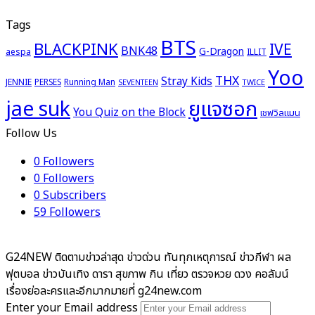
Tags
BTS
BLACKPINK
IVE
BNK48
G-Dragon
aespa
ILLIT
Yoo
THX
Stray Kids
JENNIE
PERSES
Running Man
TWICE
SEVENTEEN
ยูแจซอก
jae suk
You Quiz on the Block
เชฟวิลแมน
Follow Us
0
Followers
0
Followers
0
Subscribers
59
Followers
G24NEW ติดตามข่าวล่าสุด ข่าวด่วน ทันทุกเหตุการณ์ ข่าวกีฬา ผล
ฟุตบอล ข่าวบันเทิง ดารา สุขภาพ กิน เที่ยว ตรวจหวย ดวง คอลัมน์
เรื่องย่อละครและอีกมากมายที่ g24new.com
Enter your Email address