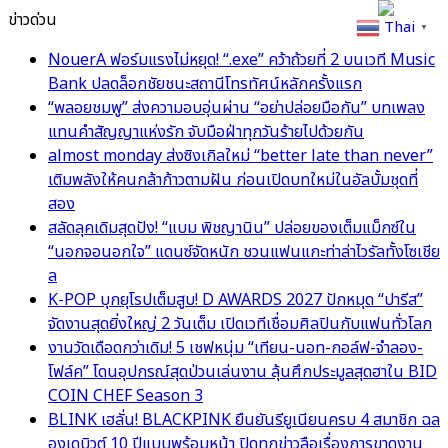
ข่าวด่วน
Thai
▼
NouerA ฟอร์มแรงไม่หยุด! “.exe” คว้าถ้วยที่ 2 บนเวที Music
Bank ปลดล็อกชัยชนะสถานีโทรทัศน์หลักครั้งแรก
“พลอยชมพู” ส่งความอบอุ่นผ่าน “อย่าปล่อยมือกัน” บทเพลง
แทนคำสัญญาแห่งรัก จับมือฝ่าทุกวันร้ายไปด้วยกัน
almost monday ส่งซิงเกิลใหม่ “better late than never”
เติมพลังให้คนกล้าก้าวตามฝัน ก่อนเปิดบทใหม่ในอัลบั้มชุดที่
สอง
สลัดลุคเดิมสุดปัง! “แบม พิชญานิน” ปล่อยของเต็มแม็กซ์ใน
“นอกจอนอกใจ” แดนซ์จัดหนัก ชวนแฟนแกะท่าล่าไวรัลทั้งโซเชีย
ล
K-POP บุกยุโรปเต็มสูบ! D AWARDS 2027 ปักหมุด “ปารีส”
จัดงานสุดยิ่งใหญ่ 2 วันเต็ม เปิดเวทีเชื่อมศิลปินกับแฟนทั่วโลก
งานวัดเดือดกว่าเดิม! 5 เชฟหนุ่ม “เทียน-นอท-กอล์ฟ-จำลอง-
โฟล์ค” โดนอุปกรณ์สุดป่วนเล่นงาน ลุ้นศึกประมูลสุดฮาใน BID
COIN CHEF Season 3
BLINK เฮลั่น! BLACKPINK ยืนยันรียูเนียนครบ 4 สมาชิก ฉล
องเดบิวต์ 10 ปีแบบพร้อมหน้า ปิดทุกข่าวลือเรื่องการขาดงาน