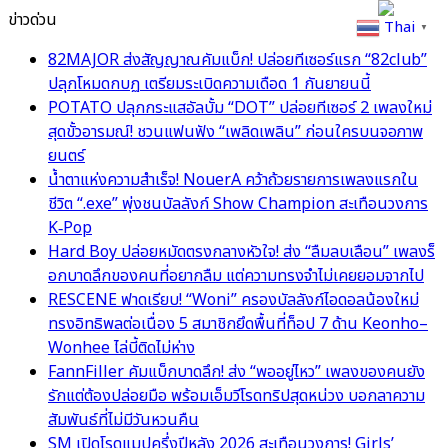
ข่าวด่วน
Thai
▼
82MAJOR ส่งสัญญาณคัมแบ็ก! ปล่อยทีเซอร์แรก “82club”
ปลุกโหมดกบฏ เตรียมระเบิดความเดือด 1 กันยายนนี้
POTATO ปลุกกระแสอัลบั้ม “DOT” ปล่อยทีเซอร์ 2 เพลงใหม่
สุดขั้วอารมณ์! ชวนแฟนฟัง “เพลิดเพลิน” ก่อนใครบนจอภาพ
ยนตร์
น้ำตาแห่งความสำเร็จ! NouerA คว้าถ้วยรายการเพลงแรกใน
ชีวิต “.exe” พุ่งชนบัลลังก์ Show Champion สะเทือนวงการ
K‑Pop
Hard Boy ปล่อยหมัดตรงกลางหัวใจ! ส่ง “ลืมลบเลือน” เพลงร็
อกบาดลึกของคนที่อยากลืม แต่ความทรงจำไม่เคยยอมจากไป
RESCENE ฟาดเรียบ! “Woni” ครองบัลลังก์ไอดอลน้องใหม่
ทรงอิทธิพลต่อเนื่อง 5 สมาชิกยึดพื้นที่ท็อป 7 ด้าน Keonho–
Wonhee ไล่บี้ติดไม่ห่าง
FannFiller คัมแบ็กบาดลึก! ส่ง “พออยู่ไหว” เพลงของคนยัง
รักแต่ต้องปล่อยมือ พร้อมเอ็มวีโรดทริปสุดหน่วง บอกลาความ
สัมพันธ์ที่ไม่มีวันหวนคืน
SM เปิดโรดแมปครึ่งปีหลัง 2026 สะเทือนวงการ! Girls’