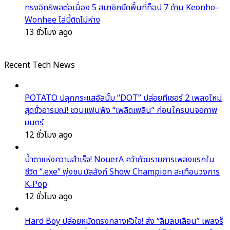
ทรงอิทธิพลต่อเนื่อง 5 สมาชิกยึดพื้นที่ท็อป 7 ด้าน Keonho–
Wonhee ไล่บี้ติดไม่ห่าง
13 ชั่วโมง ago
Recent Tech News
POTATO ปลุกกระแสอัลบั้ม “DOT” ปล่อยทีเซอร์ 2 เพลงใหม่
สุดขั้วอารมณ์! ชวนแฟนฟัง “เพลิดเพลิน” ก่อนใครบนจอภาพ
ยนตร์
12 ชั่วโมง ago
น้ำตาแห่งความสำเร็จ! NouerA คว้าถ้วยรายการเพลงแรกใน
ชีวิต “.exe” พุ่งชนบัลลังก์ Show Champion สะเทือนวงการ
K‑Pop
12 ชั่วโมง ago
Hard Boy ปล่อยหมัดตรงกลางหัวใจ! ส่ง “ลืมลบเลือน” เพลงร็