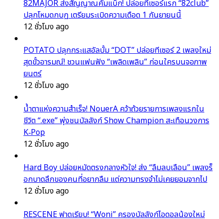
82MAJOR ส่งสัญญาณคัมแบ็ก! ปล่อยทีเซอร์แรก “82club”
ปลุกโหมดกบฏ เตรียมระเบิดความเดือด 1 กันยายนนี้
12 ชั่วโมง ago
POTATO ปลุกกระแสอัลบั้ม “DOT” ปล่อยทีเซอร์ 2 เพลงใหม่
สุดขั้วอารมณ์! ชวนแฟนฟัง “เพลิดเพลิน” ก่อนใครบนจอภาพ
ยนตร์
12 ชั่วโมง ago
น้ำตาแห่งความสำเร็จ! NouerA คว้าถ้วยรายการเพลงแรกใน
ชีวิต “.exe” พุ่งชนบัลลังก์ Show Champion สะเทือนวงการ
K‑Pop
12 ชั่วโมง ago
Hard Boy ปล่อยหมัดตรงกลางหัวใจ! ส่ง “ลืมลบเลือน” เพลงร็
อกบาดลึกของคนที่อยากลืม แต่ความทรงจำไม่เคยยอมจากไป
12 ชั่วโมง ago
RESCENE ฟาดเรียบ! “Woni” ครองบัลลังก์ไอดอลน้องใหม่