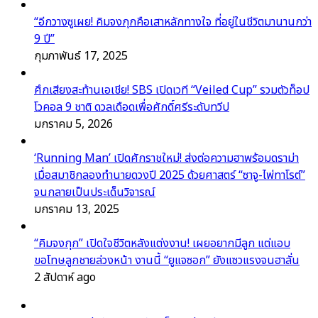
“อีกวางซูเผย! คิมจงกุกคือเสาหลักทางใจ ที่อยู่ในชีวิตมานานกว่า
9 ปี”
กุมภาพันธ์ 17, 2025
ศึกเสียงสะท้านเอเชีย! SBS เปิดเวที “Veiled Cup” รวมตัวท็อป
โวคอล 9 ชาติ ดวลเดือดเพื่อศักดิ์ศรีระดับทวีป
มกราคม 5, 2026
‘Running Man’ เปิดศักราชใหม่! ส่งต่อความฮาพร้อมดราม่า
เมื่อสมาชิกลองทำนายดวงปี 2025 ด้วยศาสตร์ “ซาจู-ไพ่ทาโรต์”
จนกลายเป็นประเด็นวิจารณ์
มกราคม 13, 2025
“คิมจงกุก” เปิดใจชีวิตหลังแต่งงาน! เผยอยากมีลูก แต่แอบ
ขอโทษลูกชายล่วงหน้า งานนี้ “ยูแจซอก” ยังแซวแรงจนฮาลั่น
2 สัปดาห์ ago