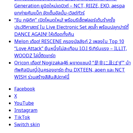
Generation ยูนิตใหม่เดบิวต์ – NCT, RIIZE, EXO, aespa
ยกค่ายคัมแบ็ก จัดเต็มอัลบั้ม-เวิลด์ทัวร์
“จีน กษิดิศ” เปิดโหมดใหม่! พร้อมรีเซ็ตฟลอร์เต้นรำครั้ง
ประวัติศาสตร์ ใน Live Electronic Set สุดล้ำ พร้อมปลุกปาร์ตี้
DANCE AGAIN! ให้เดือดทั้งคืน
Melon เดือด! RESCENE ครองบัลลังก์ 2 เพลงใน Top 10
“Love Attack” ยืนหนึ่งไม่สะเทือน I.O.I รีเทิร์นแรง – ILLIT,
WOODZ ไล่บี้ติดชาร์ต
Oricon เดือด! Nogizaka46 ผงาดแชมป์ “是非に及ばず” นำ
ทัพศิลปินญี่ปุ่นครองชาร์ต ด้าน DXTEEN, aoen และ NCT
WISH ร่วมสร้างสีสันสัปดาห์นี้
Facebook
X
YouTube
Instagram
TikTok
Switch skin