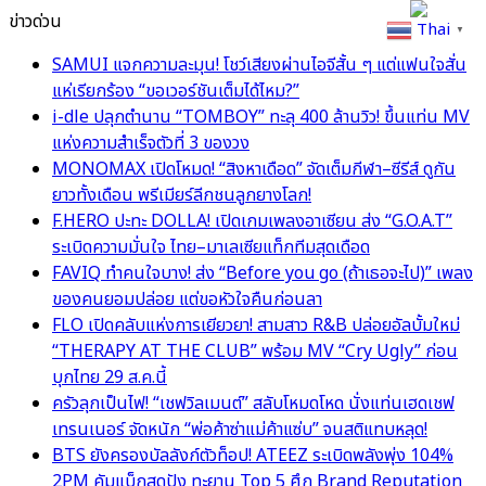
ข่าวด่วน
Thai
▼
SAMUI แจกความละมุน! โชว์เสียงผ่านไอจีสั้น ๆ แต่แฟนใจสั่น
แห่เรียกร้อง “ขอเวอร์ชันเต็มได้ไหม?”
i-dle ปลุกตำนาน “TOMBOY” ทะลุ 400 ล้านวิว! ขึ้นแท่น MV
แห่งความสำเร็จตัวที่ 3 ของวง
MONOMAX เปิดโหมด! “สิงหาเดือด” จัดเต็มกีฬา–ซีรีส์ ดูกัน
ยาวทั้งเดือน พรีเมียร์ลีกชนลูกยางโลก!
F.HERO ปะทะ DOLLA! เปิดเกมเพลงอาเซียน ส่ง “G.O.A.T”
ระเบิดความมั่นใจ ไทย–มาเลเซียแท็กทีมสุดเดือด
FAVIQ ทำคนใจบาง! ส่ง “Before you go (ถ้าเธอจะไป)” เพลง
ของคนยอมปล่อย แต่ขอหัวใจคืนก่อนลา
FLO เปิดคลับแห่งการเยียวยา! สามสาว R&B ปล่อยอัลบั้มใหม่
“THERAPY AT THE CLUB” พร้อม MV “Cry Ugly” ก่อน
บุกไทย 29 ส.ค.นี้
ครัวลุกเป็นไฟ! “เชฟวิลเมนต์” สลับโหมดโหด นั่งแท่นเฮดเชฟ
เทรนเนอร์ จัดหนัก “พ่อค้าซ่าแม่ค้าแซ่บ” จนสติแทบหลุด!
BTS ยังครองบัลลังก์ตัวท็อป! ATEEZ ระเบิดพลังพุ่ง 104%
2PM คัมแบ็กสุดปัง ทะยาน Top 5 ศึก Brand Reputation