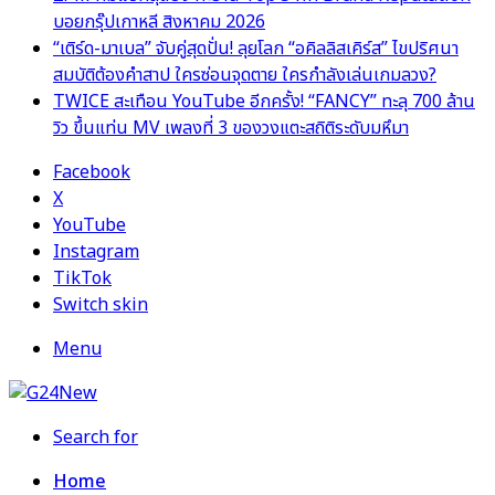
บอยกรุ๊ปเกาหลี สิงหาคม 2026
“เติร์ด-มาเบล” จับคู่สุดปั่น! ลุยโลก “อคิลลิสเคิร์ส” ไขปริศนา
สมบัติต้องคำสาป ใครซ่อนจุดตาย ใครกำลังเล่นเกมลวง?
TWICE สะเทือน YouTube อีกครั้ง! “FANCY” ทะลุ 700 ล้าน
วิว ขึ้นแท่น MV เพลงที่ 3 ของวงแตะสถิติระดับมหึมา
Facebook
X
YouTube
Instagram
TikTok
Switch skin
Menu
Search for
Home