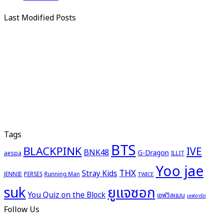
Last Modified Posts
Tags
BTS
BLACKPINK
IVE
BNK48
G-Dragon
aespa
ILLIT
Yoo jae
THX
Stray Kids
JENNIE
PERSES
Running Man
TWICE
ยูแจซอก
suk
You Quiz on the Block
เชฟวิลแมน
เชฟอาร์ต
Follow Us