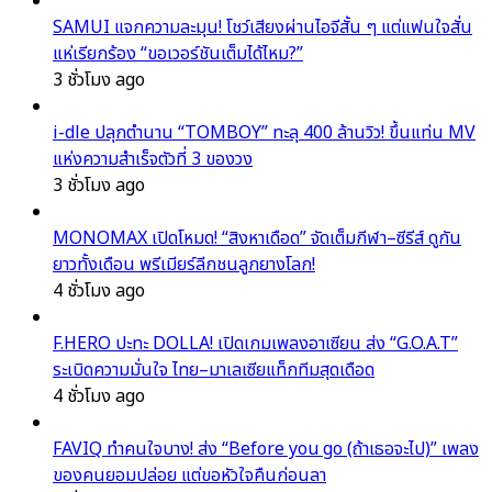
SAMUI แจกความละมุน! โชว์เสียงผ่านไอจีสั้น ๆ แต่แฟนใจสั่น
แห่เรียกร้อง “ขอเวอร์ชันเต็มได้ไหม?”
3 ชั่วโมง ago
i-dle ปลุกตำนาน “TOMBOY” ทะลุ 400 ล้านวิว! ขึ้นแท่น MV
แห่งความสำเร็จตัวที่ 3 ของวง
3 ชั่วโมง ago
MONOMAX เปิดโหมด! “สิงหาเดือด” จัดเต็มกีฬา–ซีรีส์ ดูกัน
ยาวทั้งเดือน พรีเมียร์ลีกชนลูกยางโลก!
4 ชั่วโมง ago
F.HERO ปะทะ DOLLA! เปิดเกมเพลงอาเซียน ส่ง “G.O.A.T”
ระเบิดความมั่นใจ ไทย–มาเลเซียแท็กทีมสุดเดือด
4 ชั่วโมง ago
FAVIQ ทำคนใจบาง! ส่ง “Before you go (ถ้าเธอจะไป)” เพลง
ของคนยอมปล่อย แต่ขอหัวใจคืนก่อนลา