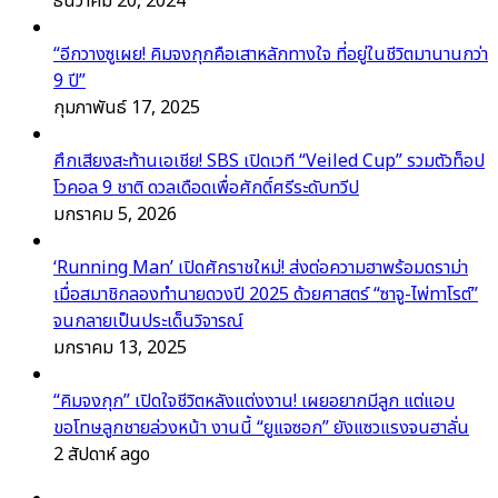
ธันวาคม 20, 2024
“อีกวางซูเผย! คิมจงกุกคือเสาหลักทางใจ ที่อยู่ในชีวิตมานานกว่า
9 ปี”
กุมภาพันธ์ 17, 2025
ศึกเสียงสะท้านเอเชีย! SBS เปิดเวที “Veiled Cup” รวมตัวท็อป
โวคอล 9 ชาติ ดวลเดือดเพื่อศักดิ์ศรีระดับทวีป
มกราคม 5, 2026
‘Running Man’ เปิดศักราชใหม่! ส่งต่อความฮาพร้อมดราม่า
เมื่อสมาชิกลองทำนายดวงปี 2025 ด้วยศาสตร์ “ซาจู-ไพ่ทาโรต์”
จนกลายเป็นประเด็นวิจารณ์
มกราคม 13, 2025
“คิมจงกุก” เปิดใจชีวิตหลังแต่งงาน! เผยอยากมีลูก แต่แอบ
ขอโทษลูกชายล่วงหน้า งานนี้ “ยูแจซอก” ยังแซวแรงจนฮาลั่น
2 สัปดาห์ ago