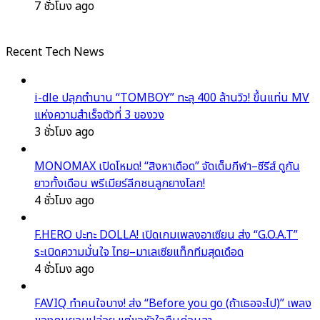
7 ชั่วโมง ago
Recent Tech News
i-dle ปลุกตำนาน “TOMBOY” ทะลุ 400 ล้านวิว! ขึ้นแท่น MV
แห่งความสำเร็จตัวที่ 3 ของวง
3 ชั่วโมง ago
MONOMAX เปิดโหมด! “สิงหาเดือด” จัดเต็มกีฬา–ซีรีส์ ดูกัน
ยาวทั้งเดือน พรีเมียร์ลีกชนลูกยางโลก!
4 ชั่วโมง ago
F.HERO ปะทะ DOLLA! เปิดเกมเพลงอาเซียน ส่ง “G.O.A.T”
ระเบิดความมั่นใจ ไทย–มาเลเซียแท็กทีมสุดเดือด
4 ชั่วโมง ago
FAVIQ ทำคนใจบาง! ส่ง “Before you go (ถ้าเธอจะไป)” เพลง