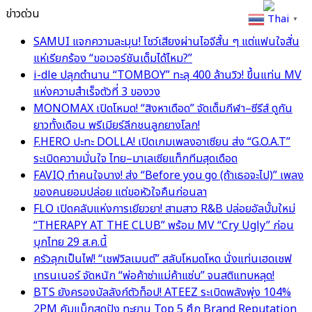
ข่าวด่วน
Thai
▼
SAMUI แจกความละมุน! โชว์เสียงผ่านไอจีสั้น ๆ แต่แฟนใจสั่น
แห่เรียกร้อง “ขอเวอร์ชันเต็มได้ไหม?”
i-dle ปลุกตำนาน “TOMBOY” ทะลุ 400 ล้านวิว! ขึ้นแท่น MV
แห่งความสำเร็จตัวที่ 3 ของวง
MONOMAX เปิดโหมด! “สิงหาเดือด” จัดเต็มกีฬา–ซีรีส์ ดูกัน
ยาวทั้งเดือน พรีเมียร์ลีกชนลูกยางโลก!
F.HERO ปะทะ DOLLA! เปิดเกมเพลงอาเซียน ส่ง “G.O.A.T”
ระเบิดความมั่นใจ ไทย–มาเลเซียแท็กทีมสุดเดือด
FAVIQ ทำคนใจบาง! ส่ง “Before you go (ถ้าเธอจะไป)” เพลง
ของคนยอมปล่อย แต่ขอหัวใจคืนก่อนลา
FLO เปิดคลับแห่งการเยียวยา! สามสาว R&B ปล่อยอัลบั้มใหม่
“THERAPY AT THE CLUB” พร้อม MV “Cry Ugly” ก่อน
บุกไทย 29 ส.ค.นี้
ครัวลุกเป็นไฟ! “เชฟวิลเมนต์” สลับโหมดโหด นั่งแท่นเฮดเชฟ
เทรนเนอร์ จัดหนัก “พ่อค้าซ่าแม่ค้าแซ่บ” จนสติแทบหลุด!
BTS ยังครองบัลลังก์ตัวท็อป! ATEEZ ระเบิดพลังพุ่ง 104%
2PM คัมแบ็กสุดปัง ทะยาน Top 5 ศึก Brand Reputation