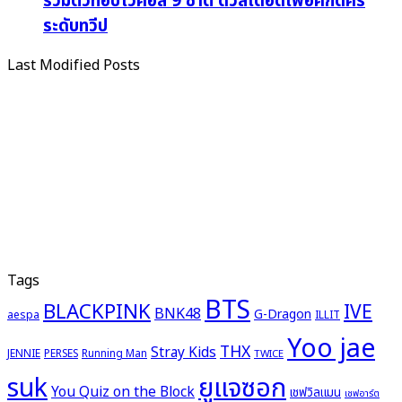
รวมตัวท็อปโวคอล 9 ชาติ ดวลเดือดเพื่อศักดิ์ศรี
ระดับทวีป
Last Modified Posts
Tags
BTS
BLACKPINK
IVE
BNK48
G-Dragon
aespa
ILLIT
Yoo jae
THX
Stray Kids
JENNIE
PERSES
Running Man
TWICE
ยูแจซอก
suk
You Quiz on the Block
เชฟวิลแมน
เชฟอาร์ต