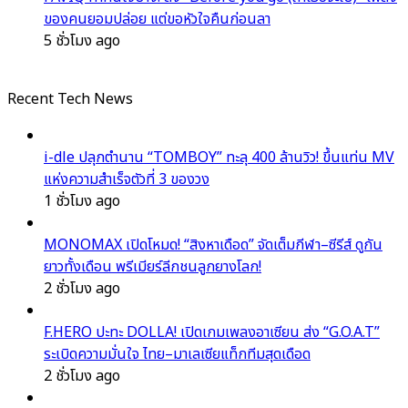
ของคนยอมปล่อย แต่ขอหัวใจคืนก่อนลา
5 ชั่วโมง ago
Recent Tech News
i-dle ปลุกตำนาน “TOMBOY” ทะลุ 400 ล้านวิว! ขึ้นแท่น MV
แห่งความสำเร็จตัวที่ 3 ของวง
1 ชั่วโมง ago
MONOMAX เปิดโหมด! “สิงหาเดือด” จัดเต็มกีฬา–ซีรีส์ ดูกัน
ยาวทั้งเดือน พรีเมียร์ลีกชนลูกยางโลก!
2 ชั่วโมง ago
F.HERO ปะทะ DOLLA! เปิดเกมเพลงอาเซียน ส่ง “G.O.A.T”
ระเบิดความมั่นใจ ไทย–มาเลเซียแท็กทีมสุดเดือด
2 ชั่วโมง ago