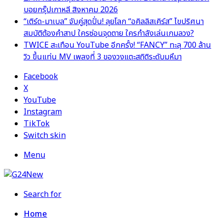
บอยกรุ๊ปเกาหลี สิงหาคม 2026
“เติร์ด-มาเบล” จับคู่สุดปั่น! ลุยโลก “อคิลลิสเคิร์ส” ไขปริศนา
สมบัติต้องคำสาป ใครซ่อนจุดตาย ใครกำลังเล่นเกมลวง?
TWICE สะเทือน YouTube อีกครั้ง! “FANCY” ทะลุ 700 ล้าน
วิว ขึ้นแท่น MV เพลงที่ 3 ของวงแตะสถิติระดับมหึมา
Facebook
X
YouTube
Instagram
TikTok
Switch skin
Menu
Search for
Home