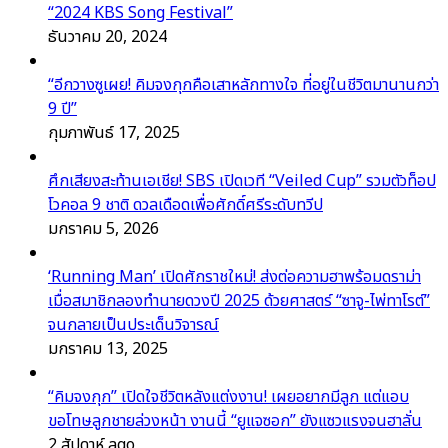
“2024 KBS Song Festival”
ธันวาคม 20, 2024
“อีกวางซูเผย! คิมจงกุกคือเสาหลักทางใจ ที่อยู่ในชีวิตมานานกว่า
9 ปี”
กุมภาพันธ์ 17, 2025
ศึกเสียงสะท้านเอเชีย! SBS เปิดเวที “Veiled Cup” รวมตัวท็อป
โวคอล 9 ชาติ ดวลเดือดเพื่อศักดิ์ศรีระดับทวีป
มกราคม 5, 2026
‘Running Man’ เปิดศักราชใหม่! ส่งต่อความฮาพร้อมดราม่า
เมื่อสมาชิกลองทำนายดวงปี 2025 ด้วยศาสตร์ “ซาจู-ไพ่ทาโรต์”
จนกลายเป็นประเด็นวิจารณ์
มกราคม 13, 2025
“คิมจงกุก” เปิดใจชีวิตหลังแต่งงาน! เผยอยากมีลูก แต่แอบ
ขอโทษลูกชายล่วงหน้า งานนี้ “ยูแจซอก” ยังแซวแรงจนฮาลั่น
2 สัปดาห์ ago