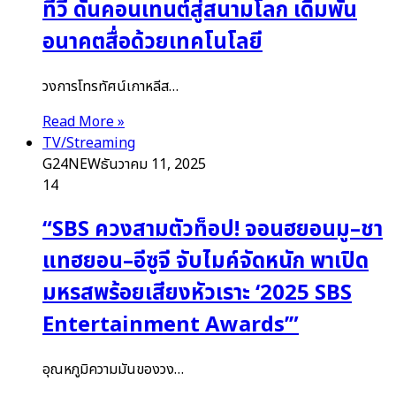
ทีวี ดันคอนเทนต์สู่สนามโลก เดิมพัน
อนาคตสื่อด้วยเทคโนโลยี
วงการโทรทัศน์เกาหลีส…
Read More »
TV/Streaming
G24NEW
ธันวาคม 11, 2025
14
“SBS ควงสามตัวท็อป! จอนฮยอนมู–ชา
แทฮยอน–อีซูจี จับไมค์จัดหนัก พาเปิด
มหรสพร้อยเสียงหัวเราะ ‘2025 SBS
Entertainment Awards’”
อุณหภูมิความมันของวง…