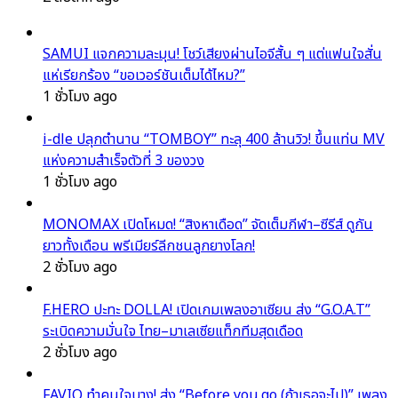
SAMUI แจกความละมุน! โชว์เสียงผ่านไอจีสั้น ๆ แต่แฟนใจสั่น
แห่เรียกร้อง “ขอเวอร์ชันเต็มได้ไหม?”
1 ชั่วโมง ago
i-dle ปลุกตำนาน “TOMBOY” ทะลุ 400 ล้านวิว! ขึ้นแท่น MV
แห่งความสำเร็จตัวที่ 3 ของวง
1 ชั่วโมง ago
MONOMAX เปิดโหมด! “สิงหาเดือด” จัดเต็มกีฬา–ซีรีส์ ดูกัน
ยาวทั้งเดือน พรีเมียร์ลีกชนลูกยางโลก!
2 ชั่วโมง ago
F.HERO ปะทะ DOLLA! เปิดเกมเพลงอาเซียน ส่ง “G.O.A.T”
ระเบิดความมั่นใจ ไทย–มาเลเซียแท็กทีมสุดเดือด
2 ชั่วโมง ago
FAVIQ ทำคนใจบาง! ส่ง “Before you go (ถ้าเธอจะไป)” เพลง