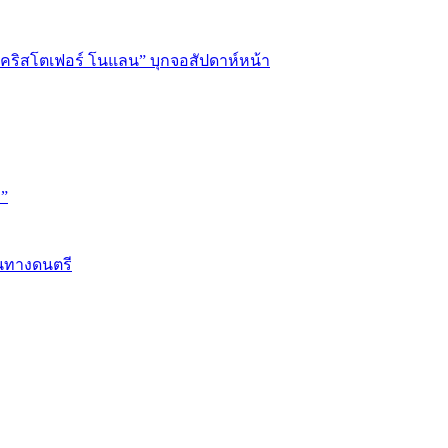
่อ “คริสโตเฟอร์ โนแลน” บุกจอสัปดาห์หน้า
D”
้นทางดนตรี