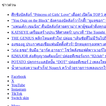
ข่าวด่วน
ศึกชิงบัลลังก์ “Princess of Girls’ Love” เดือด! เปิดโผ TO
“You Quiz on the Block” ยังครองบัลลังก์วาไรตี้! “ยูแจซอก
“แพนเค้ก เขมนิจ” คืนบัลลังก์สายดราม่า! พาผู้ชมดำดิ่งทุก
KATSEYE เตรียมสร้างประวัติศาสตร์! บุกเวที “The Tonight
THE GENIUS พลิกโหมดหัวใจ! ปล่อย “เส้นชัยที่ไม่มีวันไป
องซองอู ประกาศเอเชียแฟนมีตติ้งทัวร์! ปักหมุดกรุงเทพฯ 
“เก่ง ธชย” จับมือ “อาร์ต อารยา” โชว์พลังซอฟต์พาวเวอร์ไ
82MAJOR ส่งสัญญาณคัมแบ็ก! ปล่อยทีเซอร์แรก “82club” 
POTATO ปลุกกระแสอัลบั้ม “DOT” ปล่อยทีเซอร์ 2 เพลงให
น้ำตาแห่งความสำเร็จ! NouerA คว้าถ้วยรายการเพลงแรกในชี
Facebook
X
YouTube
Instagram
TikTok
Switch skin
Menu