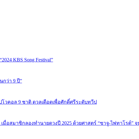
“2024 KBS Song Festival”
นกว่า 9 ปี”
ปโวคอล 9 ชาติ ดวลเดือดเพื่อศักดิ์ศรีระดับทวีป
 เมื่อสมาชิกลองทำนายดวงปี 2025 ด้วยศาสตร์ “ซาจู-ไพ่ทาโรต์” 