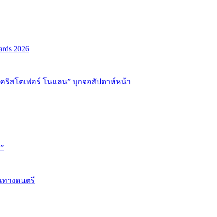
ards 2026
่อ “คริสโตเฟอร์ โนแลน” บุกจอสัปดาห์หน้า
D”
้นทางดนตรี