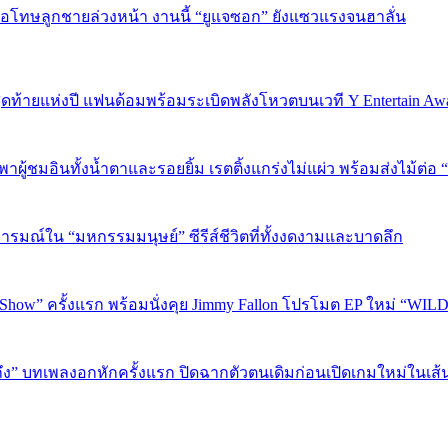
บขอโทษลูกชายล่วงหน้า งานนี้ “ยูแจซอก” ยังแซวแรงจนฮาลั่น
P 5 สุดท้ายแห่งปี แฟนด้อมพร้อมระเบิดพลังโหวตบนเวที Y Entertain Aw
” พาผู้ชมอินทั้งน้ำตาและรอยยิ้ม เรตติ้งแกร่งไม่แผ่ว พร้อมส่งไม้ต
อารมณ์ใน “มหกรรมมนุษย์” ซีรีส์ชีวิตที่ทั้งงดงามและบาดลึก
 Show” ครั้งแรก พร้อมนั่งคุย Jimmy Fallon โปรโมต EP ใหม่ “WIL
ถึง” บทเพลงอกหักครั้งแรก ปิดฉากตัวตนเดิมก่อนเปิดเกมใหม่ในเส