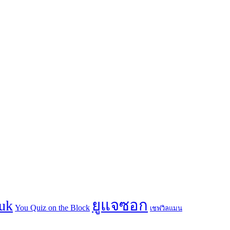
ยูแจซอก
suk
You Quiz on the Block
เชฟวิลแมน