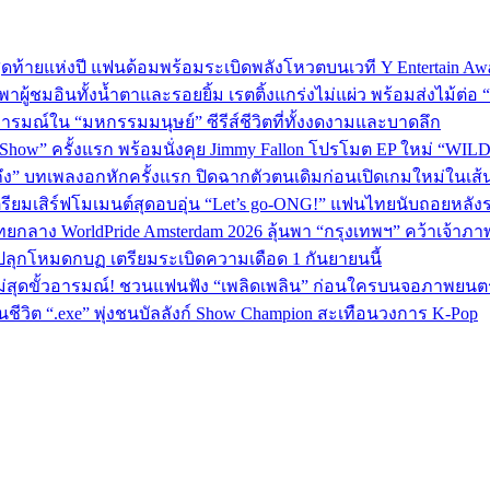
P 5 สุดท้ายแห่งปี แฟนด้อมพร้อมระเบิดพลังโหวตบนเวที Y Entertain Aw
” พาผู้ชมอินทั้งน้ำตาและรอยยิ้ม เรตติ้งแกร่งไม่แผ่ว พร้อมส่งไม้ต
อารมณ์ใน “มหกรรมมนุษย์” ซีรีส์ชีวิตที่ทั้งงดงามและบาดลึก
 Show” ครั้งแรก พร้อมนั่งคุย Jimmy Fallon โปรโมต EP ใหม่ “WIL
ถึง” บทเพลงอกหักครั้งแรก ปิดฉากตัวตนเดิมก่อนเปิดเกมใหม่ในเส
เตรียมเสิร์ฟโมเมนต์สุดอบอุ่น “Let’s go-ONG!” แฟนไทยนับถอยหลัง
ทยกลาง WorldPride Amsterdam 2026 ลุ้นพา “กรุงเทพฯ” คว้าเจ้าภา
ปลุกโหมดกบฏ เตรียมระเบิดความเดือด 1 กันยายนนี้
ม่สุดขั้วอารมณ์! ชวนแฟนฟัง “เพลิดเพลิน” ก่อนใครบนจอภาพยนตร
วิต “.exe” พุ่งชนบัลลังก์ Show Champion สะเทือนวงการ K‑Pop