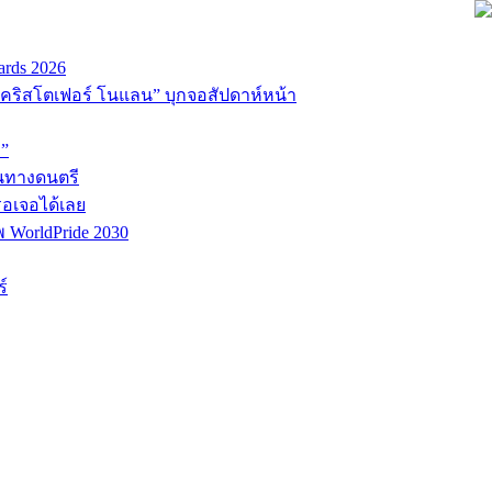
ards 2026
่อ “คริสโตเฟอร์ โนแลน” บุกจอสัปดาห์หน้า
D”
้นทางดนตรี
รอเจอได้เลย
พ WorldPride 2030
์