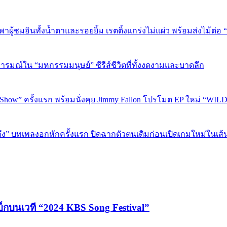
” พาผู้ชมอินทั้งน้ำตาและรอยยิ้ม เรตติ้งแกร่งไม่แผ่ว พร้อมส่งไม้ต
อารมณ์ใน “มหกรรมมนุษย์” ซีรีส์ชีวิตที่ทั้งงดงามและบาดลึก
 Show” ครั้งแรก พร้อมนั่งคุย Jimmy Fallon โปรโมต EP ใหม่ “WIL
ถึง” บทเพลงอกหักครั้งแรก ปิดฉากตัวตนเดิมก่อนเปิดเกมใหม่ในเส
บ็กบนเวที “2024 KBS Song Festival”