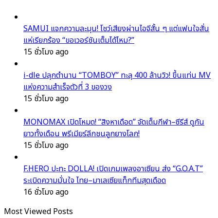
SAMUI แจกความละมุน! โชว์เสียงผ่านไอจีสั้น ๆ แต่แฟนใจสั่น
แห่เรียกร้อง “ขอเวอร์ชันเต็มได้ไหม?”
15 ชั่วโมง ago
i-dle ปลุกตำนาน “TOMBOY” ทะลุ 400 ล้านวิว! ขึ้นแท่น MV
แห่งความสำเร็จตัวที่ 3 ของวง
15 ชั่วโมง ago
MONOMAX เปิดโหมด! “สิงหาเดือด” จัดเต็มกีฬา–ซีรีส์ ดูกัน
ยาวทั้งเดือน พรีเมียร์ลีกชนลูกยางโลก!
15 ชั่วโมง ago
F.HERO ปะทะ DOLLA! เปิดเกมเพลงอาเซียน ส่ง “G.O.A.T”
ระเบิดความมั่นใจ ไทย–มาเลเซียแท็กทีมสุดเดือด
16 ชั่วโมง ago
Most Viewed Posts