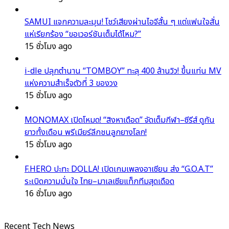
SAMUI แจกความละมุน! โชว์เสียงผ่านไอจีสั้น ๆ แต่แฟนใจสั่น
แห่เรียกร้อง “ขอเวอร์ชันเต็มได้ไหม?”
15 ชั่วโมง ago
i-dle ปลุกตำนาน “TOMBOY” ทะลุ 400 ล้านวิว! ขึ้นแท่น MV
แห่งความสำเร็จตัวที่ 3 ของวง
15 ชั่วโมง ago
MONOMAX เปิดโหมด! “สิงหาเดือด” จัดเต็มกีฬา–ซีรีส์ ดูกัน
ยาวทั้งเดือน พรีเมียร์ลีกชนลูกยางโลก!
15 ชั่วโมง ago
F.HERO ปะทะ DOLLA! เปิดเกมเพลงอาเซียน ส่ง “G.O.A.T”
ระเบิดความมั่นใจ ไทย–มาเลเซียแท็กทีมสุดเดือด
16 ชั่วโมง ago
Recent Tech News