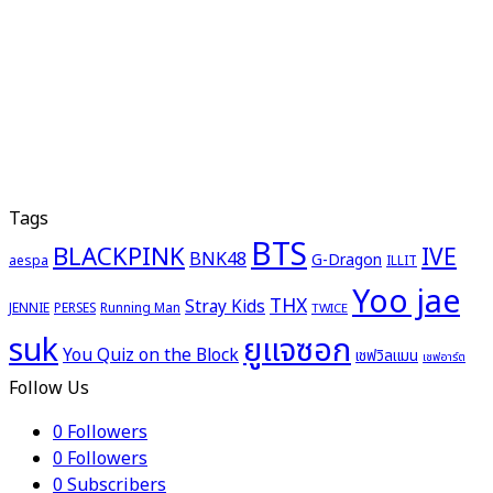
Tags
BTS
BLACKPINK
IVE
BNK48
G-Dragon
aespa
ILLIT
Yoo jae
THX
Stray Kids
JENNIE
PERSES
Running Man
TWICE
ยูแจซอก
suk
You Quiz on the Block
เชฟวิลแมน
เชฟอาร์ต
Follow Us
0
Followers
0
Followers
0
Subscribers