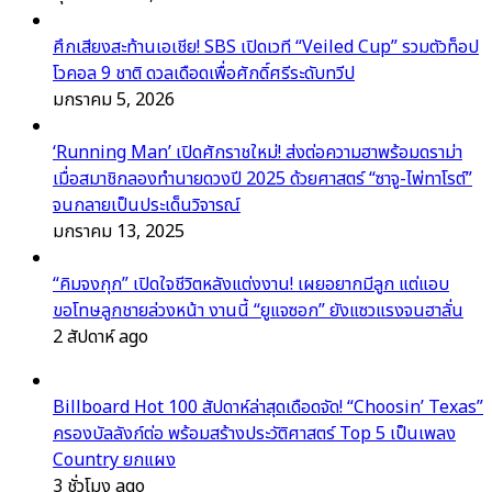
ศึกเสียงสะท้านเอเชีย! SBS เปิดเวที “Veiled Cup” รวมตัวท็อป
โวคอล 9 ชาติ ดวลเดือดเพื่อศักดิ์ศรีระดับทวีป
มกราคม 5, 2026
‘Running Man’ เปิดศักราชใหม่! ส่งต่อความฮาพร้อมดราม่า
เมื่อสมาชิกลองทำนายดวงปี 2025 ด้วยศาสตร์ “ซาจู-ไพ่ทาโรต์”
จนกลายเป็นประเด็นวิจารณ์
มกราคม 13, 2025
“คิมจงกุก” เปิดใจชีวิตหลังแต่งงาน! เผยอยากมีลูก แต่แอบ
ขอโทษลูกชายล่วงหน้า งานนี้ “ยูแจซอก” ยังแซวแรงจนฮาลั่น
2 สัปดาห์ ago
Billboard Hot 100 สัปดาห์ล่าสุดเดือดจัด! “Choosin’ Texas”
ครองบัลลังก์ต่อ พร้อมสร้างประวัติศาสตร์ Top 5 เป็นเพลง
Country ยกแผง
3 ชั่วโมง ago