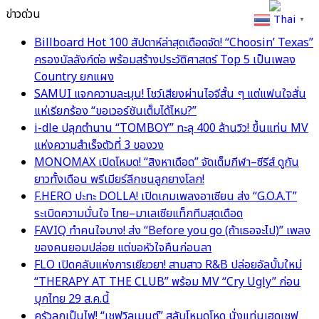
ข่าวด่วน
Thai
▼
Billboard Hot 100 สัปดาห์ล่าสุดเดือดจัด! “Choosin’ Texas”
ครองบัลลังก์ต่อ พร้อมสร้างประวัติศาสตร์ Top 5 เป็นเพลง
Country ยกแผง
SAMUI แจกความละมุน! โชว์เสียงผ่านไอจีสั้น ๆ แต่แฟนใจสั่น
แห่เรียกร้อง “ขอเวอร์ชันเต็มได้ไหม?”
i-dle ปลุกตำนาน “TOMBOY” ทะลุ 400 ล้านวิว! ขึ้นแท่น MV
แห่งความสำเร็จตัวที่ 3 ของวง
MONOMAX เปิดโหมด! “สิงหาเดือด” จัดเต็มกีฬา–ซีรีส์ ดูกัน
ยาวทั้งเดือน พรีเมียร์ลีกชนลูกยางโลก!
F.HERO ปะทะ DOLLA! เปิดเกมเพลงอาเซียน ส่ง “G.O.A.T”
ระเบิดความมั่นใจ ไทย–มาเลเซียแท็กทีมสุดเดือด
FAVIQ ทำคนใจบาง! ส่ง “Before you go (ถ้าเธอจะไป)” เพลง
ของคนยอมปล่อย แต่ขอหัวใจคืนก่อนลา
FLO เปิดคลับแห่งการเยียวยา! สามสาว R&B ปล่อยอัลบั้มใหม่
“THERAPY AT THE CLUB” พร้อม MV “Cry Ugly” ก่อน
บุกไทย 29 ส.ค.นี้
ครัวลุกเป็นไฟ! “เชฟวิลเมนต์” สลับโหมดโหด นั่งแท่นเฮดเชฟ