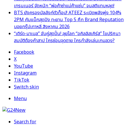
เทรนเนอร์ จัดหนัก “พ่อค้าซ่าแม่ค้าแซ่บ” จนสติแทบหลุด!
BTS ยังครองบัลลังก์ตัวท็อป! ATEEZ ระเบิดพลังพุ่ง 104%
2PM คัมแบ็กสุดปัง ทะยาน Top 5 ศึก Brand Reputation
บอยกรุ๊ปเกาหลี สิงหาคม 2026
“เติร์ด-มาเบล” จับคู่สุดปั่น! ลุยโลก “อคิลลิสเคิร์ส” ไขปริศนา
สมบัติต้องคำสาป ใครซ่อนจุดตาย ใครกำลังเล่นเกมลวง?
Facebook
X
YouTube
Instagram
TikTok
Switch skin
Menu
Search for