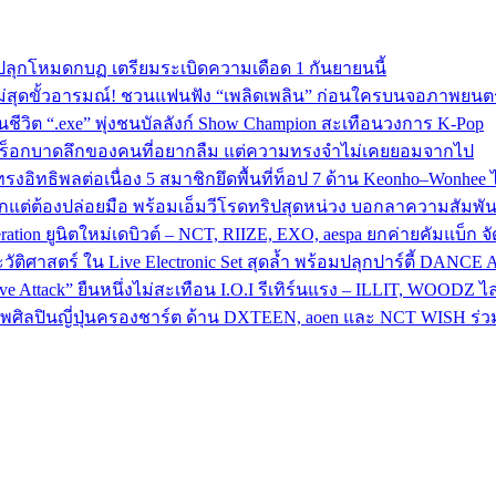
ปลุกโหมดกบฏ เตรียมระเบิดความเดือด 1 กันยายนนี้
ม่สุดขั้วอารมณ์! ชวนแฟนฟัง “เพลิดเพลิน” ก่อนใครบนจอภาพยนตร
วิต “.exe” พุ่งชนบัลลังก์ Show Champion สะเทือนวงการ K‑Pop
พลงร็อกบาดลึกของคนที่อยากลืม แต่ความทรงจำไม่เคยยอมจากไป
ทธิพลต่อเนื่อง 5 สมาชิกยึดพื้นที่ท็อป 7 ด้าน Keonho–Wonhee ไล่
ักแต่ต้องปล่อยมือ พร้อมเอ็มวีโรดทริปสุดหน่วง บอกลาความสัมพันธ
ion ยูนิตใหม่เดบิวต์ – NCT, RIIZE, EXO, aespa ยกค่ายคัมแบ็ก จัดเต
วัติศาสตร์ ใน Live Electronic Set สุดล้ำ พร้อมปลุกปาร์ตี้ DANCE 
Attack” ยืนหนึ่งไม่สะเทือน I.O.I รีเทิร์นแรง – ILLIT, WOODZ ไล่
ลปินญี่ปุ่นครองชาร์ต ด้าน DXTEEN, aoen และ NCT WISH ร่วมสร