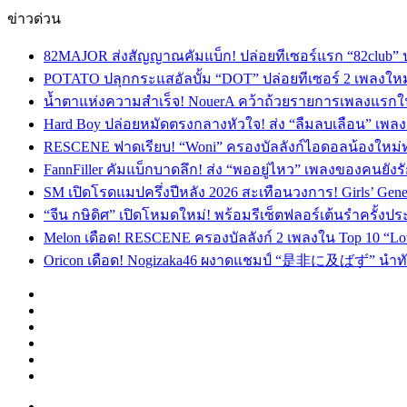
ข่าวด่วน
82MAJOR ส่งสัญญาณคัมแบ็ก! ปล่อยทีเซอร์แรก “82club” 
POTATO ปลุกกระแสอัลบั้ม “DOT” ปล่อยทีเซอร์ 2 เพลงให
น้ำตาแห่งความสำเร็จ! NouerA คว้าถ้วยรายการเพลงแรกในชี
Hard Boy ปล่อยหมัดตรงกลางหัวใจ! ส่ง “ลืมลบเลือน” เ
RESCENE ฟาดเรียบ! “Woni” ครองบัลลังก์ไอดอลน้องใหม่ทรงอิ
FannFiller คัมแบ็กบาดลึก! ส่ง “พออยู่ไหว” เพลงของคนยังร
SM เปิดโรดแมปครึ่งปีหลัง 2026 สะเทือนวงการ! Girls’ Generat
“จีน กษิดิศ” เปิดโหมดใหม่! พร้อมรีเซ็ตฟลอร์เต้นรำครั้งประ
Melon เดือด! RESCENE ครองบัลลังก์ 2 เพลงใน Top 10 “Love 
Oricon เดือด! Nogizaka46 ผงาดแชมป์ “是非に及ばず” นำทัพศิ
Facebook
X
YouTube
Instagram
TikTok
Switch
skin
Menu