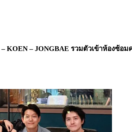
 KOEN – JONGBAE รวมตัวเข้าห้องซ้อมครั