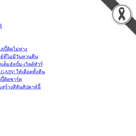
์
บี้ติดไม่ห่าง
์ที่ไม่มีวันหวนคืน
็มอัลบั้ม-เวิลด์ทัวร์
AGAIN! ให้เดือดทั้งคืน
บี้ติดชาร์ต
้างสีสันสัปดาห์นี้