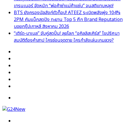
เทรนเนอร์ จัดหนัก “พ่อค้าซ่าแม่ค้าแซ่บ” จนสติแทบหลุด!
BTS ยังครองบัลลังก์ตัวท็อป! ATEEZ ระเบิดพลังพุ่ง 104%
2PM คัมแบ็กสุดปัง ทะยาน Top 5 ศึก Brand Reputation
บอยกรุ๊ปเกาหลี สิงหาคม 2026
“เติร์ด-มาเบล” จับคู่สุดปั่น! ลุยโลก “อคิลลิสเคิร์ส” ไขปริศนา
สมบัติต้องคำสาป ใครซ่อนจุดตาย ใครกำลังเล่นเกมลวง?
Facebook
X
YouTube
Instagram
TikTok
Switch
skin
Menu
Search
for