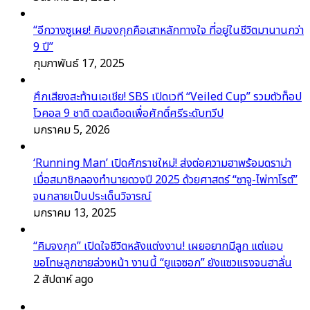
“อีกวางซูเผย! คิมจงกุกคือเสาหลักทางใจ ที่อยู่ในชีวิตมานานกว่า
9 ปี”
กุมภาพันธ์ 17, 2025
ศึกเสียงสะท้านเอเชีย! SBS เปิดเวที “Veiled Cup” รวมตัวท็อป
โวคอล 9 ชาติ ดวลเดือดเพื่อศักดิ์ศรีระดับทวีป
มกราคม 5, 2026
‘Running Man’ เปิดศักราชใหม่! ส่งต่อความฮาพร้อมดราม่า
เมื่อสมาชิกลองทำนายดวงปี 2025 ด้วยศาสตร์ “ซาจู-ไพ่ทาโรต์”
จนกลายเป็นประเด็นวิจารณ์
มกราคม 13, 2025
“คิมจงกุก” เปิดใจชีวิตหลังแต่งงาน! เผยอยากมีลูก แต่แอบ
ขอโทษลูกชายล่วงหน้า งานนี้ “ยูแจซอก” ยังแซวแรงจนฮาลั่น
2 สัปดาห์ ago