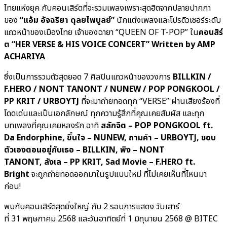
ไทยแห่งยุค กับคอนเสิร์ตที่จะรวมเพลงเพราะสุดฮิตจากปลายปากกา
ของ
“แอ้ม อัจฉริยา ดุลยไพบูลย์”
นักแต่งเพลงและโปรดิวเซอร์ระดับ
แถวหน้าของเมืองไทย เจ้าของฉายา “QUEEN OF T-POP” ใน
คอนสิร์
ต
“HER VERSE & HIS VOICE CONCERT” Written by AMP
ACHARIYA
ซึ่งเป็นการรวมตัวสุดยอด 7 ศิลปินแถวหน้าของวงการ
BILLKIN /
F.HERO / NONT TANONT / NUNEW / POP PONGKOOL /
PP KRIT / URBOYTJ
ที่จะมาถ่ายทอดทุก “VERSE” ผ่านเสียงร้องที่
โดดเด่นและเป็นเอกลักษณ์ ทุกความรู้สึกที่คุณเคยสัมผัส และทุก
บทเพลงที่คุณเคยหลงรัก อาทิ
สลักจิต –
POP PONGKOOL ft.
Da Endorphine, ขึ้นใจ – NUNEW, ถามคำ – URBOYTJ, ชอบ
ตัวเองตอนอยู่กับเธอ – BILLKIN, พิง – NONT
TANONT, ลังเล – PP KRIT, Sad Movie – F.HERO ft.
Bright
จะถูกถ่ายทอดออกมาในรูปแบบใหม่ ที่ไม่เคยเห็นที่ไหนมา
ก่อน!
พบกับคอนเสิร์ตสุดยิ่งใหญ่ กับ 2 รอบการแสดง วันเสาร์
ที่ 31 พฤษภาคม 2568 และวันอาทิตย์ที่ 1 มิถุนายน 2568 @ BITEC