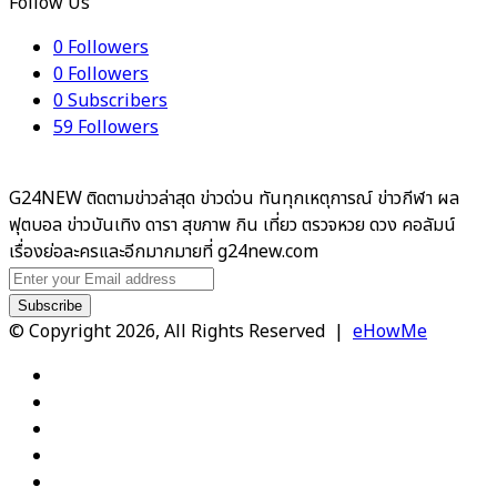
Follow Us
0
Followers
0
Followers
0
Subscribers
59
Followers
G24NEW ติดตามข่าวล่าสุด ข่าวด่วน ทันทุกเหตุการณ์ ข่าวกีฬา ผล
ฟุตบอล ข่าวบันเทิง ดารา สุขภาพ กิน เที่ยว ตรวจหวย ดวง คอลัมน์
เรื่องย่อละครและอีกมากมายที่ g24new.com
Enter
your
Email
© Copyright 2026, All Rights Reserved |
eHowMe
address
Facebook
X
YouTube
Instagram
TikTok