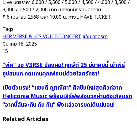
Live บัตรราคา 6,000 / 5,500 / 5,000 / 4,500 / 4,000 / 3,500 /
3,000 / 2,500 / 2,000 บาท เปิดขายบัตร วันอาทิตย์
ที่ 6 เมษายน 2568 เวลา 10.00 น. ทาง I HAVE TICKET
Tags
HER VERSE & HIS VOICE CONCERT
แอ้ม อัจฉริยา
มีนาคม 18, 2025
15
"พีค"
"พีค" วง V3RSE ปลงผม! ฤกษ์ดี 25 มีนาคมนี้ เข้าพิธี
วง
อุปสมบท ทดแทนคุณพ่อแม่ด้วยใจศรัทธา!
V3RSE
ปลงผม!
เปิด
เปิดตัวแรง! “แซนดี้ ญาณิศา” ศิลปินใหม่สุดคิวท์จาก
ฤกษ์
ตัว
Heliconia Music พร้อมเสิร์ฟพลังบวกผ่านซิงเกิลแรก
ดี
แรง!
“จากนี้ฉันจะกิน กิน กิน” ฟังแล้วอารมณ์ดีแน่นอน!
25
“แซน
มีนาคม
ดี้
Related Articles
นี้
ญาณิ
เข้า
ศา”