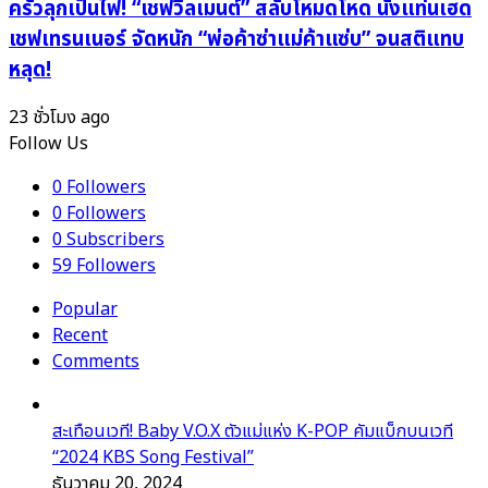
ครัวลุกเป็นไฟ! “เชฟวิลเมนต์” สลับโหมดโหด นั่งแท่นเฮด
กิน
เชฟเทรนเนอร์ จัดหนัก “พ่อค้าซ่าแม่ค้าแซ่บ” จนสติแทบ
กิน
กิน”
หลุด!
ฟัง
แล้ว
23 ชั่วโมง ago
อารมณ์
Follow Us
ดี
0
Followers
แน่นอน!
0
Followers
0
Subscribers
59
Followers
Popular
Recent
Comments
สะเทือนเวที! Baby V.O.X ตัวแม่แห่ง K-POP คัมแบ็กบนเวที
“2024 KBS Song Festival”
ธันวาคม 20, 2024