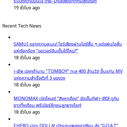
ระเบิดความมั่นใจ ไทย–มาเลเซียแท็กทีมสุดเดือด
19 ชั่วโมง ago
Recent Tech News
SAMUI แจกความละมุน! โชว์เสียงผ่านไอจีสั้น ๆ แต่แฟนใจสั่น
แห่เรียกร้อง “ขอเวอร์ชันเต็มได้ไหม?”
18 ชั่วโมง ago
i-dle ปลุกตำนาน “TOMBOY” ทะลุ 400 ล้านวิว! ขึ้นแท่น MV
แห่งความสำเร็จตัวที่ 3 ของวง
18 ชั่วโมง ago
MONOMAX เปิดโหมด! “สิงหาเดือด” จัดเต็มกีฬา–ซีรีส์ ดูกัน
ยาวทั้งเดือน พรีเมียร์ลีกชนลูกยางโลก!
18 ชั่วโมง ago
F.HERO ปะทะ DOLLA! เปิดเกมเพลงอาเซียน ส่ง “G.O.A.T”