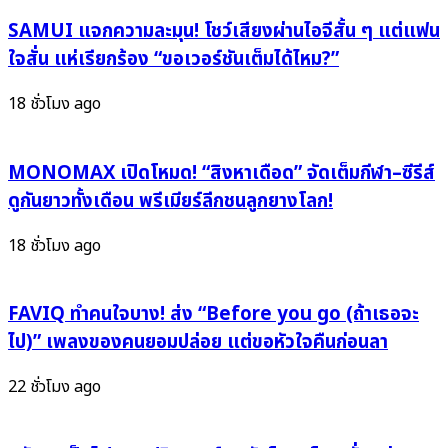
พิธี
ศิลปิน
อุปสมบท
ใหม่
SAMUI แจกความละมุน! โชว์เสียงผ่านไอจีสั้น ๆ แต่แฟน
ทดแทน
สุด
ใจสั่น แห่เรียกร้อง “ขอเวอร์ชันเต็มได้ไหม?”
คุณ
คิว
พ่อ
ท์
18 ชั่วโมง ago
แม่
จาก
ด้วย
Heliconia
ใจ
MONOMAX เปิดโหมด! “สิงหาเดือด” จัดเต็มกีฬา–ซีรีส์
Music
ศรัทธา!
พร้อม
ดูกันยาวทั้งเดือน พรีเมียร์ลีกชนลูกยางโลก!
เสิร์ฟ
พลัง
18 ชั่วโมง ago
บวก
ผ่าน
FAVIQ ทำคนใจบาง! ส่ง “Before you go (ถ้าเธอจะ
ซิงเกิล
แรก
ไป)” เพลงของคนยอมปล่อย แต่ขอหัวใจคืนก่อนลา
“จาก
22 ชั่วโมง ago
นี้
ฉัน
จะ