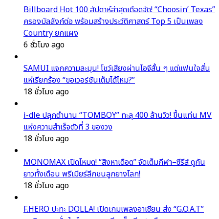
Billboard Hot 100 สัปดาห์ล่าสุดเดือดจัด! “Choosin’ Texas”
ครองบัลลังก์ต่อ พร้อมสร้างประวัติศาสตร์ Top 5 เป็นเพลง
Country ยกแผง
6 ชั่วโมง ago
SAMUI แจกความละมุน! โชว์เสียงผ่านไอจีสั้น ๆ แต่แฟนใจสั่น
แห่เรียกร้อง “ขอเวอร์ชันเต็มได้ไหม?”
18 ชั่วโมง ago
i-dle ปลุกตำนาน “TOMBOY” ทะลุ 400 ล้านวิว! ขึ้นแท่น MV
แห่งความสำเร็จตัวที่ 3 ของวง
18 ชั่วโมง ago
MONOMAX เปิดโหมด! “สิงหาเดือด” จัดเต็มกีฬา–ซีรีส์ ดูกัน
ยาวทั้งเดือน พรีเมียร์ลีกชนลูกยางโลก!
18 ชั่วโมง ago
F.HERO ปะทะ DOLLA! เปิดเกมเพลงอาเซียน ส่ง “G.O.A.T”