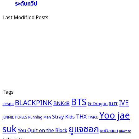
ระดับทวีป
Last Modified Posts
Tags
BTS
BLACKPINK
IVE
BNK48
G-Dragon
aespa
ILLIT
Yoo jae
THX
Stray Kids
JENNIE
PERSES
Running Man
TWICE
ยูแจซอก
suk
You Quiz on the Block
เชฟวิลแมน
เชฟอาร์ต