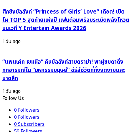
ณ
หา
Treasure
ศึกชิงบัลลังก์ “Princess of Girls’ Love” เดือด! เปิด
Hill
โผ TOP 5 สุดท้ายแห่งปี แฟนด้อมพร้อมระเบิดพลังโหวต
Golf
บนเวที Y Entertain Awards 2026
Club
จ.ชลบุรี
1 วัน ago
“แพนเค้ก เขมนิจ” คืนบัลลังก์สายดราม่า! พาผู้ชมดำดิ่ง
ทุกอารมณ์ใน “มหกรรมมนุษย์” ซีรีส์ชีวิตที่ทั้งงดงามและ
บาดลึก
1 วัน ago
Follow Us
0
Followers
0
Followers
0
Subscribers
59
Followers