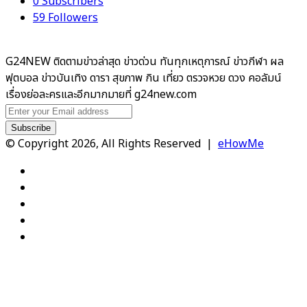
0
Subscribers
59
Followers
G24NEW ติดตามข่าวล่าสุด ข่าวด่วน ทันทุกเหตุการณ์ ข่าวกีฬา ผล
ฟุตบอล ข่าวบันเทิง ดารา สุขภาพ กิน เที่ยว ตรวจหวย ดวง คอลัมน์
เรื่องย่อละครและอีกมากมายที่ g24new.com
Enter
your
Email
© Copyright 2026, All Rights Reserved |
eHowMe
address
Facebook
X
YouTube
Instagram
TikTok
Facebook
X
WhatsApp
Telegram
Viber
Back
to
top