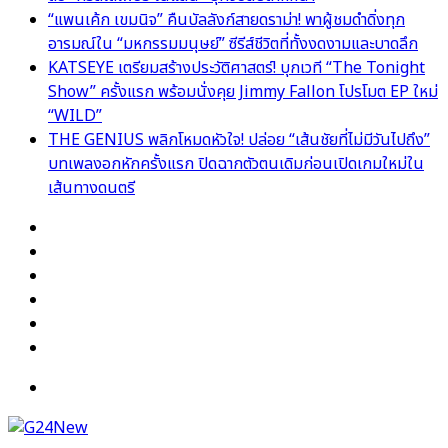
“แพนเค้ก เขมนิจ” คืนบัลลังก์สายดราม่า! พาผู้ชมดำดิ่งทุก
อารมณ์ใน “มหกรรมมนุษย์” ซีรีส์ชีวิตที่ทั้งงดงามและบาดลึก
KATSEYE เตรียมสร้างประวัติศาสตร์! บุกเวที “The Tonight
Show” ครั้งแรก พร้อมนั่งคุย Jimmy Fallon โปรโมต EP ใหม่
“WILD”
THE GENIUS พลิกโหมดหัวใจ! ปล่อย “เส้นชัยที่ไม่มีวันไปถึง”
บทเพลงอกหักครั้งแรก ปิดฉากตัวตนเดิมก่อนเปิดเกมใหม่ใน
เส้นทางดนตรี
Facebook
X
YouTube
Instagram
TikTok
Switch
skin
Menu