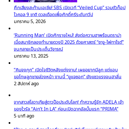
ศึกเสียงสะท้านเอเชีย! SBS เปิดเวที “Veiled Cup” รวมตัวท็อป
โวคอล 9 ชาติ ดวลเดือดเพื่อศักดิ์ศรีระดับทวีป
มกราคม 5, 2026
‘Running Man’ เปิดศักราชใหม่! ส่งต่อความฮาพร้อมดราม่า
เมื่อสมาชิกลองทำนายดวงปี 2025 ด้วยศาสตร์ “ซาจู-ไพ่ทาโรต์”
จนกลายเป็นประเด็นวิจารณ์
มกราคม 13, 2025
“คิมจงกุก” เปิดใจชีวิตหลังแต่งงาน! เผยอยากมีลูก แต่แอบ
ขอโทษลูกชายล่วงหน้า งานนี้ “ยูแจซอก” ยังแซวแรงจนฮาลั่น
2 สัปดาห์ ago
จากสาวสโลวาเกียสู่ดาวป๊อประดับโลก! ทำความรู้จัก ADELA เจ้า
ของไวรัล “Ain’t In LA” ก่อนเปิดฉากอัลบั้มแรก “PRIMA”
5 นาที ago