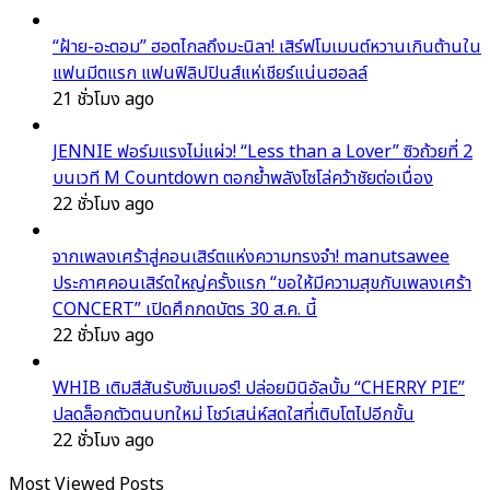
“ฝ้าย-อะตอม” ฮอตไกลถึงมะนิลา! เสิร์ฟโมเมนต์หวานเกินต้านใน
แฟนมีตแรก แฟนฟิลิปปินส์แห่เชียร์แน่นฮอลล์
21 ชั่วโมง ago
JENNIE ฟอร์มแรงไม่แผ่ว! “Less than a Lover” ซิวถ้วยที่ 2
บนเวที M Countdown ตอกย้ำพลังโซโล่คว้าชัยต่อเนื่อง
22 ชั่วโมง ago
จากเพลงเศร้าสู่คอนเสิร์ตแห่งความทรงจำ! manutsawee
ประกาศคอนเสิร์ตใหญ่ครั้งแรก “ขอให้มีความสุขกับเพลงเศร้า
CONCERT” เปิดศึกกดบัตร 30 ส.ค. นี้
22 ชั่วโมง ago
WHIB เติมสีสันรับซัมเมอร์! ปล่อยมินิอัลบั้ม “CHERRY PIE”
ปลดล็อกตัวตนบทใหม่ โชว์เสน่ห์สดใสที่เติบโตไปอีกขั้น
22 ชั่วโมง ago
Most Viewed Posts