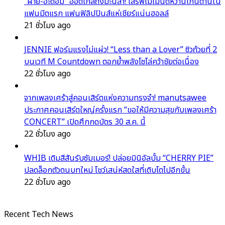
“ฝ้าย-อะตอม” ฮอตไกลถึงมะนิลา! เสิร์ฟโมเมนต์หวานเกินต้านใน
แฟนมีตแรก แฟนฟิลิปปินส์แห่เชียร์แน่นฮอลล์
21 ชั่วโมง ago
JENNIE ฟอร์มแรงไม่แผ่ว! “Less than a Lover” ซิวถ้วยที่ 2
บนเวที M Countdown ตอกย้ำพลังโซโล่คว้าชัยต่อเนื่อง
22 ชั่วโมง ago
จากเพลงเศร้าสู่คอนเสิร์ตแห่งความทรงจำ! manutsawee
ประกาศคอนเสิร์ตใหญ่ครั้งแรก “ขอให้มีความสุขกับเพลงเศร้า
CONCERT” เปิดศึกกดบัตร 30 ส.ค. นี้
22 ชั่วโมง ago
WHIB เติมสีสันรับซัมเมอร์! ปล่อยมินิอัลบั้ม “CHERRY PIE”
ปลดล็อกตัวตนบทใหม่ โชว์เสน่ห์สดใสที่เติบโตไปอีกขั้น
22 ชั่วโมง ago
Recent Tech News