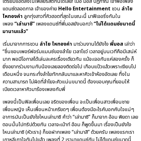
เตรียมแอดลงในเพลย์ริสต์กันได้เลย! เมื่อ มอส ปฏิภาณ เจ้าพ่อเพลง
แดนซ์ตลอดกาล เจ้าของค่าย
Hello Entertainment
ชวน
ลำไย
ไหทองคำ
ลูกทุ่งสาวที่คิวฮอตที่สุดในขณะนี้ มาฟีเจอริ่งกันใน
เพลง
“เล่ามาซิ”
เพลงแดนซ์ที่พี่มอสยังบอกว่า
“ไม่ได้แดนซ์ขนาดนี้
มานานแล้ว”
เริ่มมาจากการชวน
ลำไย ไหทองคำ
มาร่วมงานได้ยังไง
พี่มอส
เล่าว่า
“ชื่นชอบเพอร์ฟอร์มแมนซ์ของลำไย เวลาโชว์ เวลาอยู่บนเวทีคือมีเสน่ห์
มาก พอมีโอกาสได้เล่นละครเรื่องเดียวกัน แม้จะเจอกันแค่สองครั้ง ก็
ยิ่งอยากร่วมงานกับน้องเลยลองติดต่อไป เกือบแป้วแล้วเพราะเงียบไป
เดือนหนึ่ง จนกระทั่งลำไยทักกลับมาและหาคิวเข้าห้องอัดเลย ทึ่งใน
ความสามารถ ไม่ผิดที่ลำไยจะคิวแน่นขนาดนี้ ต้องขอบคุณที่ยอมให้
เบียดเวลาหาคิวมาร้องเพลงกับพี่
เพลงนี้เป็นฟิลเพื่อนเลย จริตของเพื่อน จะเป็นเพื่อนสาวเพื่อนชาย
เพื่อนหญิง เห็นเพื่อนหน้าเครียดๆ เพื่อนต้องมีอะไรคับอกคับใจแน่ๆ
อาการมันเป็นยังไงไหนเล่ามาซิ คำว่า “เล่ามาซิ” ก็มาจาก อ้อม พิยดา เลย
ตอนนั้นไปทริปด้วยกัน เวลาจะเม้าท์ อ้อม ก็พูดขึ้นมา เรื่องเป็นยังไง
ไหนเล่ามาซิ (หัวเราะ) ก็ขอฝากเพลง “เล่ามาสิ” ด้วยครับ เพลงแรกเรา
เกาหลีเกาใจกันไปแล้ว เพลงที่ 2 เรามาแดนซ์กัน ไม่ได้แดนซ์ขนาดนี้