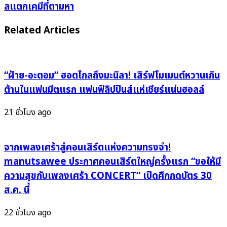
ภาพ
ลแตกเคมีที่ตามหา
สุข
คู่
ใน
แอ
Related Articles
เทศกาล
ลลี่-
ดนตรี
โฟร์ท
บรรยากาศ
ใน
ดี
“ฝ้าย-อะตอม” ฮอตไกลถึงมะนิลา! เสิร์ฟโมเมนต์หวานเกิน
เอ็ม
สุด
วี
ต้านในแฟนมีตแรก แฟนฟิลิปปินส์แห่เชียร์แน่นฮอลล์
อบอุ่น
เพลง
แห่ง
21 ชั่วโมง ago
ใหม่
ปี
OH
“In
MY
The
จากเพลงเศร้าสู่คอนเสิร์ตแห่งความทรงจำ!
โซ
Mood
manutsawee ประกาศคอนเสิร์ตใหญ่ครั้งแรก “ขอให้มี
เชีย
Music
ล
ความสุขกับเพลงเศร้า CONCERT” เปิดศึกกดบัตร 30
Fest
แตก
ส.ค. นี้
For
เคมี
The
ที่
22 ชั่วโมง ago
Bakerian”
ตาม