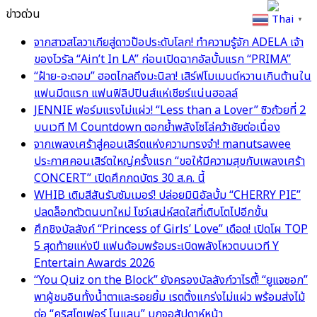
ข่าวด่วน
Thai
▼
จากสาวสโลวาเกียสู่ดาวป๊อประดับโลก! ทำความรู้จัก ADELA เจ้า
ของไวรัล “Ain’t In LA” ก่อนเปิดฉากอัลบั้มแรก “PRIMA”
“ฝ้าย-อะตอม” ฮอตไกลถึงมะนิลา! เสิร์ฟโมเมนต์หวานเกินต้านใน
แฟนมีตแรก แฟนฟิลิปปินส์แห่เชียร์แน่นฮอลล์
JENNIE ฟอร์มแรงไม่แผ่ว! “Less than a Lover” ซิวถ้วยที่ 2
บนเวที M Countdown ตอกย้ำพลังโซโล่คว้าชัยต่อเนื่อง
จากเพลงเศร้าสู่คอนเสิร์ตแห่งความทรงจำ! manutsawee
ประกาศคอนเสิร์ตใหญ่ครั้งแรก “ขอให้มีความสุขกับเพลงเศร้า
CONCERT” เปิดศึกกดบัตร 30 ส.ค. นี้
WHIB เติมสีสันรับซัมเมอร์! ปล่อยมินิอัลบั้ม “CHERRY PIE”
ปลดล็อกตัวตนบทใหม่ โชว์เสน่ห์สดใสที่เติบโตไปอีกขั้น
ศึกชิงบัลลังก์ “Princess of Girls’ Love” เดือด! เปิดโผ TOP
5 สุดท้ายแห่งปี แฟนด้อมพร้อมระเบิดพลังโหวตบนเวที Y
Entertain Awards 2026
“You Quiz on the Block” ยังครองบัลลังก์วาไรตี้! “ยูแจซอก”
พาผู้ชมอินทั้งน้ำตาและรอยยิ้ม เรตติ้งแกร่งไม่แผ่ว พร้อมส่งไม้
ต่อ “คริสโตเฟอร์ โนแลน” บุกจอสัปดาห์หน้า