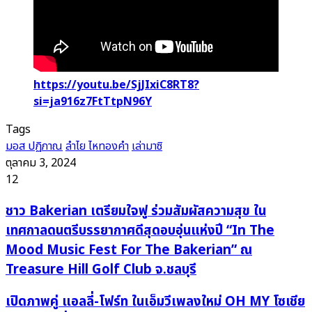
https://youtu.be/SjJIxiC8RT8?
si=ja916z7FtTtpN96Y
Tags
มอส ปฏิภาณ
ลำไย ไหทองคำ
เล่ามาซิ
ตุลาคม 3, 2024
12
ชาว
ชาว Bakerian เตรียมใจฟู ร่วมสัมผัสความสุข ใน
Bakerian
เทศกาลดนตรีบรรยากาศดีสุดอบอุ่นแห่งปี “In The
เตรียม
Mood Music Fest For The Bakerian” ณ
ใจฟู
Treasure Hill Golf Club จ.ชลบุรี
ร่วม
สัมผัส
เปิด
เปิดภาพคู่ แอลลี่-โฟร์ท ในเอ็มวีเพลงใหม่ OH MY โซเชีย
ความ