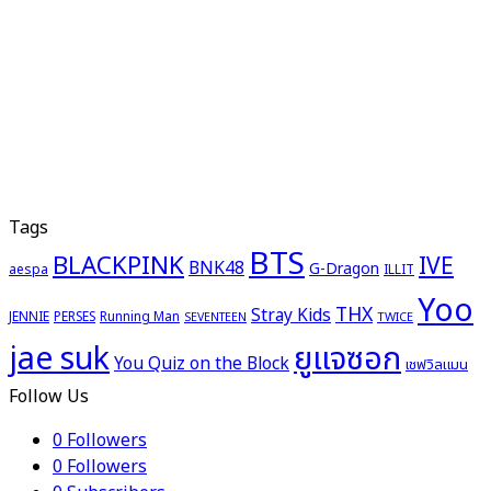
Tags
BTS
BLACKPINK
IVE
BNK48
G-Dragon
aespa
ILLIT
Yoo
THX
Stray Kids
JENNIE
PERSES
Running Man
TWICE
SEVENTEEN
ยูแจซอก
jae suk
You Quiz on the Block
เชฟวิลแมน
Follow Us
0
Followers
0
Followers