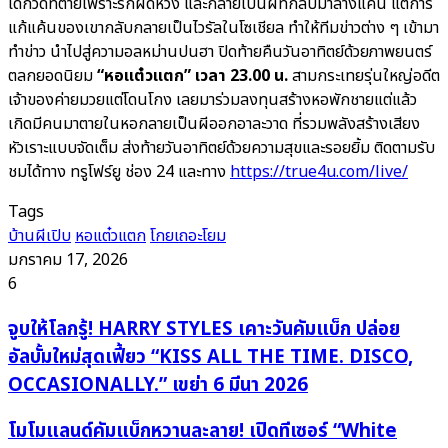
เด็กวัดที่ตายเพราะรักผิดหวัง และกลายเป็นผีที่กลับมาล้างแค้น แต่การ
แก้แค้นของเขากลับกลายเป็นไวรัลในโซเชียล ทำให้ทีมข่าวต่าง ๆ เข้ามา
ทำข่าว นำไปสู่ความอลหม่านปนฮา ปิดท้ายคืนวันอาทิตย์ด้วยภาพยนตร์
ตลกยอดนิยม
“หอแต๋วแตก” เวลา 23.00 น.
สามกระเทยรุ่นใหญ่อดีต
เจ้าของค่ายมวยแต่โดนโกง เลยมาร่วมลงทุนสร้างหอพักชายแต่แล้ว
เกิดมีคนมาตายในหอกลายเป็นผีออกอาละวาด ที่รวมพลังสร้างเสียง
หัวเราะแบบจัดเต็ม ส่งท้ายวันอาทิตย์ด้วยความสุขและรอยยิ้ม ติดตามรับ
ชมได้ทาง ทรูโฟร์ยู ช่อง 24 และทาง
https://true4u.com/live/
Tags
บ้านผีเปิบ
หอแต๋วแตก
โกยเถอะโยม
มกราคม 17, 2026
6
จูบ
จูบให้โลกรู้! HARRY STYLES เคาะวันคัมแบ็ก ปล่อย
ให้
อัลบั้มใหม่สุดเฟี้ยว “KISS ALL THE TIME. DISCO,
โลก
OCCASIONALLY.” เขย่า 6 มีนา 2026
รู้!
HARRY
โม
โมโมแลนด์คัมแบ็กหวานละลาย! เปิดทีเซอร์ “White
STYLES