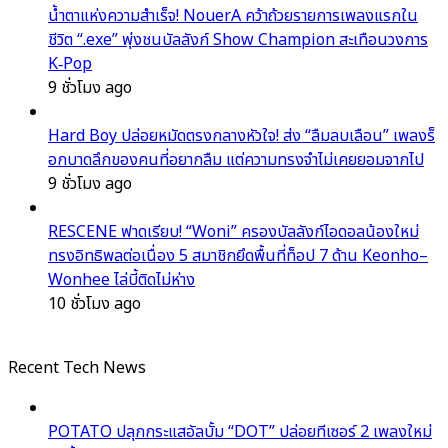
น้ำตาแห่งความสำเร็จ! NouerA คว้าถ้วยรายการเพลงแรกใน
ชีวิต “.exe” พุ่งชนบัลลังก์ Show Champion สะเทือนวงการ
K‑Pop
9 ชั่วโมง ago
Hard Boy ปล่อยหมัดตรงกลางหัวใจ! ส่ง “ลืมลบเลือน” เพลงร็
อกบาดลึกของคนที่อยากลืม แต่ความทรงจำไม่เคยยอมจากไป
9 ชั่วโมง ago
RESCENE ฟาดเรียบ! “Woni” ครองบัลลังก์ไอดอลน้องใหม่
ทรงอิทธิพลต่อเนื่อง 5 สมาชิกยึดพื้นที่ท็อป 7 ด้าน Keonho–
Wonhee ไล่บี้ติดไม่ห่าง
10 ชั่วโมง ago
Recent Tech News
POTATO ปลุกกระแสอัลบั้ม “DOT” ปล่อยทีเซอร์ 2 เพลงใหม่