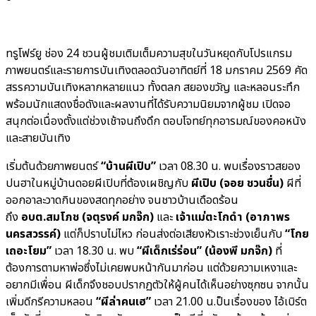
ทรูโฟร์ยู ช่อง 24 ชวนผู้ชมเติมเต็มความสุขในวันหยุดกับโปรแกรม
ภาพยนตร์และรายการบันเทิงตลอดวันอาทิตย์ที่ 18 มกราคม 2569 คัด
สรรความบันเทิงหลากหลายแนว ทั้งตลก สยองขวัญ และหลอนระทึก
พร้อมนักแสดงชื่อดังและผลงานที่ได้รับความนิยมจากผู้ชม เปิดจอ
สนุกต่อเนื่องตั้งแต่ช่วงเช้าจนถึงดึก ตอบโจทย์ทุกอารมณ์ของคอหนัง
และสายบันเทิง
เริ่มต้นด้วยภาพยนตร์
“บ้านผีเปิบ”
เวลา 08.30 น. พบเรื่องราวสยอง
ปนฮาในหมู่บ้านดอยผีเปิบที่ต้องเผชิญกับ
ผีเปิบ (จอย ชวนชื่น)
ผีที่
ออกอาละวาดกินของสดทุกอย่าง จนชาวบ้านเดือดร้อน
ถึง
อบต.สมโภช (จตุรงค์ มกจ๊ก)
และ
เจ้าแม่ตะโกดำ (อาภาพร
นครสวรรค์)
แต่ก็ปราบไม่ไหว ก่อนส่งต่อเสียงหัวเราะช่วงเย็นกับ
“โกย
เถอะโยม”
เวลา 18.30 น. พบ
“ผีเด็กเร่ร่อน” (น้องพี มกจ๊ก)
ที่
ต้องการตามหาพ่อซึ่งไม่เคยพบหน้ากันมาก่อน แต่ด้วยความเหงาและ
อยากมีเพื่อน ผีเด็กจึงชอบปรากฏตัวให้ผู้คนได้เห็นอย่างซุกซน จากนั้น
เพิ่มดีกรีความหลอน
“ผีล่าคนเฮ”
เวลา 21.00 น.ป็นเรื่องของ ไอ้เบิร์ต