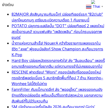
ข่าวด่วน
Thai
▼
82MAJOR ส่งสัญญาณคัมแบ็ก! ปล่อยทีเซอร์แรก “82club”
ปลุกโหมดกบฏ เตรียมระเบิดความเดือด 1 กันยายนนี้
POTATO ปลุกกระแสอัลบั้ม “DOT” ปล่อยทีเซอร์ 2 เพลงใหม่
สุดขั้วอารมณ์! ชวนแฟนฟัง “เพลิดเพลิน” ก่อนใครบนจอภาพ
ยนตร์
น้ำตาแห่งความสำเร็จ! NouerA คว้าถ้วยรายการเพลงแรกใน
ชีวิต “.exe” พุ่งชนบัลลังก์ Show Champion สะเทือนวงการ
K‑Pop
Hard Boy ปล่อยหมัดตรงกลางหัวใจ! ส่ง “ลืมลบเลือน” เพลงร็
อกบาดลึกของคนที่อยากลืม แต่ความทรงจำไม่เคยยอมจากไป
RESCENE ฟาดเรียบ! “Woni” ครองบัลลังก์ไอดอลน้องใหม่
ทรงอิทธิพลต่อเนื่อง 5 สมาชิกยึดพื้นที่ท็อป 7 ด้าน Keonho–
Wonhee ไล่บี้ติดไม่ห่าง
FannFiller คัมแบ็กบาดลึก! ส่ง “พออยู่ไหว” เพลงของคนยัง
รักแต่ต้องปล่อยมือ พร้อมเอ็มวีโรดทริปสุดหน่วง บอกลาความ
สัมพันธ์ที่ไม่มีวันหวนคืน
SM เปิดโรดแมปครึ่งปีหลัง 2026 สะเทือนวงการ! Girls’