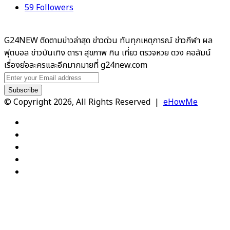
59
Followers
G24NEW ติดตามข่าวล่าสุด ข่าวด่วน ทันทุกเหตุการณ์ ข่าวกีฬา ผล
ฟุตบอล ข่าวบันเทิง ดารา สุขภาพ กิน เที่ยว ตรวจหวย ดวง คอลัมน์
เรื่องย่อละครและอีกมากมายที่ g24new.com
Enter
your
Email
© Copyright 2026, All Rights Reserved |
eHowMe
address
Facebook
X
YouTube
Instagram
TikTok
Facebook
X
WhatsApp
Telegram
Viber
Back
to
top
button