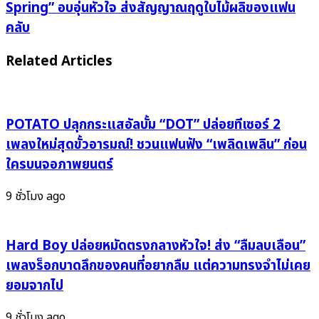
โม
Spring” อบอุ่นหัวใจ ส่งสัญญาณฤดูใบไม้ผลิของแฟน
เคาะ
แลนด์
คลับ
วัน
คัม
คัม
แบ็ก
Related Articles
แบ็ก
หวาน
ปล่อย
ละลาย!
อัลบั้ม
เปิด
ใหม่
ที
POTATO ปลุกกระแสอัลบั้ม “DOT” ปล่อยทีเซอร์ 2
สุด
เซอร์
เพลงใหม่สุดขั้วอารมณ์! ชวนแฟนฟัง “เพลิดเพลิน” ก่อน
เฟี้ยว
“White
ใครบนจอภาพยนตร์
“KISS
Spring”
ALL
อบอุ่น
9 ชั่วโมง ago
THE
หัวใจ
TIME.
ส่ง
DISCO,
สัญญาณ
Hard Boy ปล่อยหมัดตรงกลางหัวใจ! ส่ง “ลืมลบเลือน”
OCCASIONALLY.”
ฤดู
เพลงร็อกบาดลึกของคนที่อยากลืม แต่ความทรงจำไม่เคย
เขย่า
ใบไม้
ยอมจากไป
6
ผลิ
มีนา
ของ
9 ชั่วโมง ago