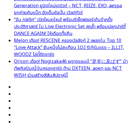
Generation ยูนิตใหม่เดบิวต์ – NCT, RIIZE, EXO, aespa
ยกค่ายคัมแบ็ก จัดเต็มอัลบั้ม-เวิลด์ทัวร์
“จีน กษิดิศ” เปิดโหมดใหม่! พร้อมรีเซ็ตฟลอร์เต้นรำครั้ง
ประวัติศาสตร์ ใน Live Electronic Set สุดล้ำ พร้อมปลุกปาร์ตี้
DANCE AGAIN! ให้เดือดทั้งคืน
Melon เดือด! RESCENE ครองบัลลังก์ 2 เพลงใน Top 10
“Love Attack” ยืนหนึ่งไม่สะเทือน I.O.I รีเทิร์นแรง – ILLIT,
WOODZ ไล่บี้ติดชาร์ต
Oricon เดือด! Nogizaka46 ผงาดแชมป์ “是非に及ばず” นำ
ทัพศิลปินญี่ปุ่นครองชาร์ต ด้าน DXTEEN, aoen และ NCT
WISH ร่วมสร้างสีสันสัปดาห์นี้
Facebook
X
YouTube
Instagram
TikTok
Switch
skin