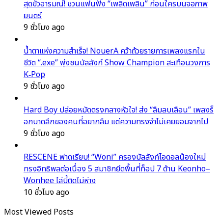
สุดขั้วอารมณ์! ชวนแฟนฟัง “เพลิดเพลิน” ก่อนใครบนจอภาพ
ยนตร์
9 ชั่วโมง ago
น้ำตาแห่งความสำเร็จ! NouerA คว้าถ้วยรายการเพลงแรกใน
ชีวิต “.exe” พุ่งชนบัลลังก์ Show Champion สะเทือนวงการ
K‑Pop
9 ชั่วโมง ago
Hard Boy ปล่อยหมัดตรงกลางหัวใจ! ส่ง “ลืมลบเลือน” เพลงร็
อกบาดลึกของคนที่อยากลืม แต่ความทรงจำไม่เคยยอมจากไป
9 ชั่วโมง ago
RESCENE ฟาดเรียบ! “Woni” ครองบัลลังก์ไอดอลน้องใหม่
ทรงอิทธิพลต่อเนื่อง 5 สมาชิกยึดพื้นที่ท็อป 7 ด้าน Keonho–
Wonhee ไล่บี้ติดไม่ห่าง
10 ชั่วโมง ago
Most Viewed Posts