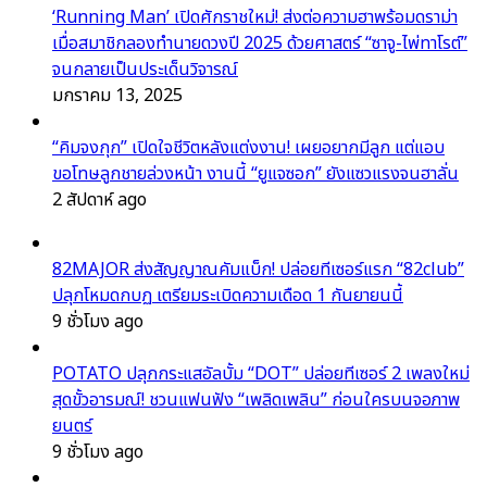
‘Running Man’ เปิดศักราชใหม่! ส่งต่อความฮาพร้อมดราม่า
เมื่อสมาชิกลองทำนายดวงปี 2025 ด้วยศาสตร์ “ซาจู-ไพ่ทาโรต์”
จนกลายเป็นประเด็นวิจารณ์
มกราคม 13, 2025
“คิมจงกุก” เปิดใจชีวิตหลังแต่งงาน! เผยอยากมีลูก แต่แอบ
ขอโทษลูกชายล่วงหน้า งานนี้ “ยูแจซอก” ยังแซวแรงจนฮาลั่น
2 สัปดาห์ ago
82MAJOR ส่งสัญญาณคัมแบ็ก! ปล่อยทีเซอร์แรก “82club”
ปลุกโหมดกบฏ เตรียมระเบิดความเดือด 1 กันยายนนี้
9 ชั่วโมง ago
POTATO ปลุกกระแสอัลบั้ม “DOT” ปล่อยทีเซอร์ 2 เพลงใหม่
สุดขั้วอารมณ์! ชวนแฟนฟัง “เพลิดเพลิน” ก่อนใครบนจอภาพ
ยนตร์
9 ชั่วโมง ago