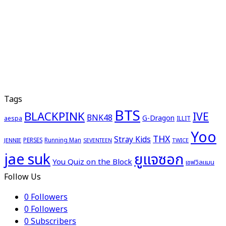
Tags
BTS
BLACKPINK
IVE
BNK48
G-Dragon
aespa
ILLIT
Yoo
THX
Stray Kids
PERSES
Running Man
JENNIE
TWICE
SEVENTEEN
ยูแจซอก
jae suk
You Quiz on the Block
เชฟวิลแมน
Follow Us
0
Followers
0
Followers
0
Subscribers