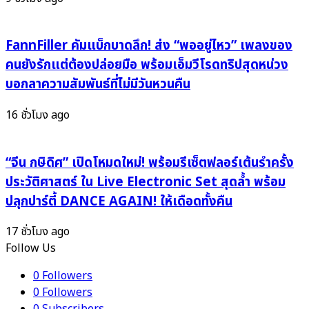
2026
แฟน
คลับ
FannFiller คัมแบ็กบาดลึก! ส่ง “พออยู่ไหว” เพลงของ
คนยังรักแต่ต้องปล่อยมือ พร้อมเอ็มวีโรดทริปสุดหน่วง
บอกลาความสัมพันธ์ที่ไม่มีวันหวนคืน
16 ชั่วโมง ago
“จีน กษิดิศ” เปิดโหมดใหม่! พร้อมรีเซ็ตฟลอร์เต้นรำครั้ง
ประวัติศาสตร์ ใน Live Electronic Set สุดล้ำ พร้อม
ปลุกปาร์ตี้ DANCE AGAIN! ให้เดือดทั้งคืน
17 ชั่วโมง ago
Follow Us
0
Followers
0
Followers