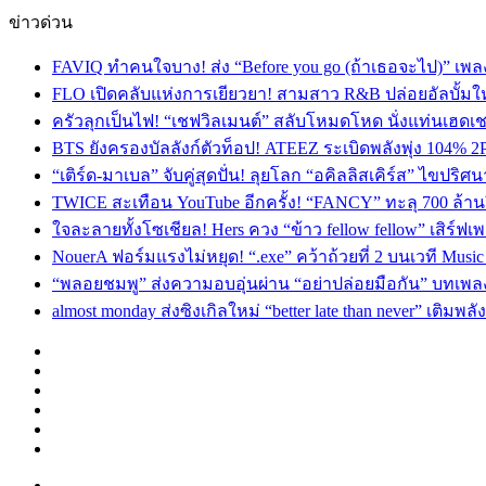
ข่าวด่วน
FAVIQ ทำคนใจบาง! ส่ง “Before you go (ถ้าเธอจะไป)” เ
FLO เปิดคลับแห่งการเยียวยา! สามสาว R&B ปล่อยอัลบั้ม
ครัวลุกเป็นไฟ! “เชฟวิลเมนต์” สลับโหมดโหด นั่งแท่นเฮดเช
BTS ยังครองบัลลังก์ตัวท็อป! ATEEZ ระเบิดพลังพุ่ง 104% 2
“เติร์ด-มาเบล” จับคู่สุดปั่น! ลุยโลก “อคิลลิสเคิร์ส” ไข
TWICE สะเทือน YouTube อีกครั้ง! “FANCY” ทะลุ 700 ล้านว
ใจละลายทั้งโซเชียล! Hers ควง “ข้าว fellow fellow” เสิร์
NouerA ฟอร์มแรงไม่หยุด! “.exe” คว้าถ้วยที่ 2 บนเวที Mu
“พลอยชมพู” ส่งความอบอุ่นผ่าน “อย่าปล่อยมือกัน” บทเพล
almost monday ส่งซิงเกิลใหม่ “better late than never” เติม
Facebook
X
YouTube
Instagram
TikTok
Switch
skin
Menu