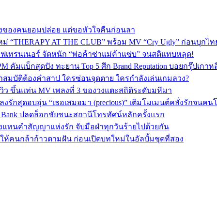
พลงของคนยอมปล่อย แต่ขอหัวใจคืนก่อนลา
ใหม่ “THERAPY AT THE CLUB” พร้อม MV “Cry Ugly” ก่อนบุกไทย 2
ฟเทรนเนอร์ จัดหนัก “พ่อค้าซ่าแม่ค้าแซ่บ” จนสติแทบหลุด!
PM คัมแบ็กสุดปัง ทะยาน Top 5 ศึก Brand Reputation บอยกรุ๊ปเกาห
ปริศนาสมบัติต้องคำสาป ใครซ่อนจุดตาย ใครกำลังเล่นเกมลวง?
ิว ขึ้นแท่น MV เพลงที่ 3 ของวงแตะสถิติระดับมหึมา
ฟเพลงรักสุดอบอุ่น “เธอเสมอมา (precious)” เติมโมเมนต์คลั่งรักจนค
sic Bank ปลดล็อกชัยชนะสถานีโทรทัศน์หลักครั้งแรก
งแทนคำสัญญาแห่งรัก จับมือฝ่าทุกวันร้ายไปด้วยกัน
พลังให้คนกล้าก้าวตามฝัน ก่อนเปิดบทใหม่ในอัลบั้มชุดที่สอง