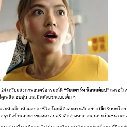
ง 24
เตรียมส่งภาพยนตร์อารมณ์ดี
“วัยสตาร์ท น็อนสต็อป”
ลงจอในช่
ดูเพลิน อบอุ่น และมีพลังบวกแบบเต็ม ๆ
ังหวะหัวเลี้ยวหัวต่อของชีวิต โดยมีตัวละครหลักอย่าง
เจีย
รับบทโดย
บทอดธุรกิจร้านอาหารของครอบครัวอีกต่างหาก จนกลายเป็นชนวนของ