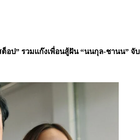
นสต็อป” รวมแก๊งเพื่อนสู้ฝัน “นนกุล-ชานน” จั