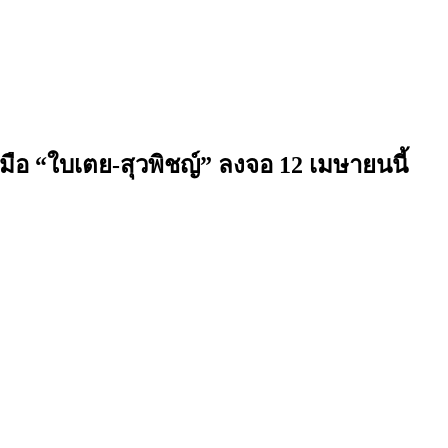
บมือ “ใบเตย-สุวพิชญ์” ลงจอ 12 เมษายนนี้