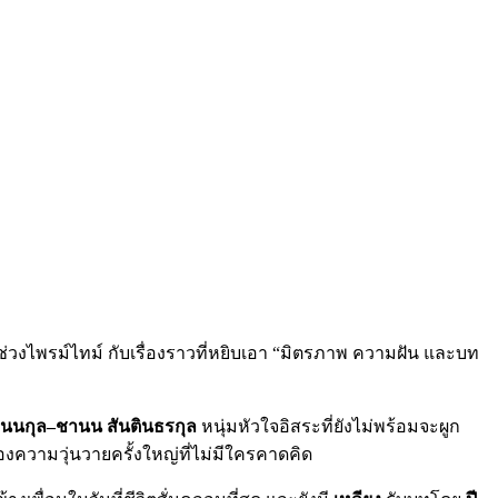
วงไพรม์ไทม์ กับเรื่องราวที่หยิบเอา “มิตรภาพ ความฝัน และบท
นนกุล–ชานน สันตินธรกุล
หนุ่มหัวใจอิสระที่ยังไม่พร้อมจะผูก
ความวุ่นวายครั้งใหญ่ที่ไม่มีใครคาดคิด