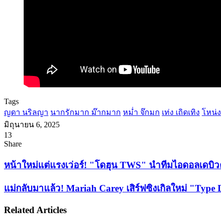
Tags
ญดา นริลญา
นากรักมาก ม๊ากมาก
หม่ำ จ๊กมก
เท่ง เถิดเทิง
โหน่
มิถุนายน 6, 2025
13
Facebook
X
Tumblr
Messenger
Messenger
Line
Share
Facebook
X
LinkedIn
Tumblr
Pinterest
Reddit
VKontakte
Odnoklassniki
Pocket
Share
Print
via
หน้า
หน้าใหม่แต่แรงเว่อร์! "โดฮุน TWS" นำทีมไอดอลเดบิวต์
Email
ใหม่
แม่
แม่กลับมาแล้ว! Mariah Carey เสิร์ฟซิงเกิลใหม่ "Type Dan
แต่
กลับ
แรง
Related Articles
มา
เว่อ