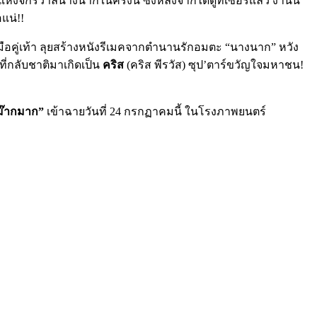
่งจักรวาลนางนากในครั้งนี้ ซึ่งหลังจากได้ดูทีเซอร์แล้ว งานนี้
อแน่!!
กับคู่มือคู่เท้า ลุยสร้างหนังรีเมคจากตำนานรักอมตะ “นางนาก” หวัง
ี่กลับชาติมาเกิดเป็น
คริส
(คริส พีรวัส) ซุป’ตาร์ขวัญใจมหาชน!
ม๊ากมาก”
เข้าฉายวันที่ 24 กรกฏาคมนี้ ในโรงภาพยนตร์