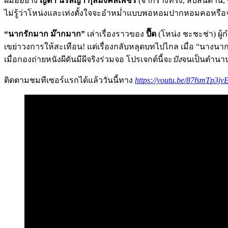
ฝีมืออย่าง
ญดา นริลญา กุลมงคลเพชร
(จากร่างทรง, สืบสันดา
ไม่รู้ว่าโหน่งและเท่งตั้งใจจะอำหม่ำแบบพอหอมปากหอมคอหรือจะเอาจ
“นากรักมาก ม๊ากมาก”
เล่าเรื่องราวของ
ปื๊ด
(โหน่ง ชะชะช่า) ผู้
เขย่าวงการให้สะเทือน! แต่เรื่องกลับหลุดบทไปไกล เมื่อ “นางนา
เมื่อกองถ่ายหนังผีดันมีผีจริงร่วมจอ โปรเจกต์นี้จะ
ปัง
จนเป็นตำนาน
ติดตามชมทีเซอร์แรกได้แล้ววันนี้ทาง
https://youtu.be/87fsmTp3jv