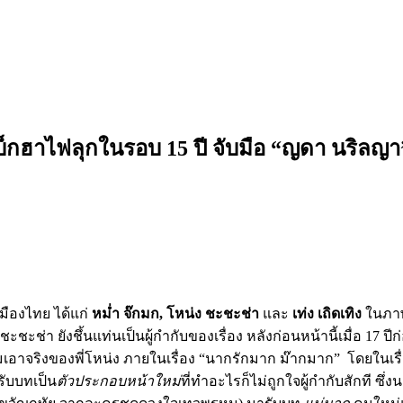
มแบ็กฮาไฟลุกในรอบ 15 ปี จับมือ “ญดา นริลญา
มืองไทย ได้แก่
หม่ำ จ๊กมก, โหน่ง ชะชะช่า
และ
เท่ง เถิดเทิง
ในภาพ
ชะช่า ยังชึ้นแท่นเป็นผู้กำกับของเรื่อง หลังก่อนหน้านี้เมื่อ 17 ปี
ามเอาจริงของพี่โหน่ง ภายในเรื่อง “นากรักมาก ม๊ากมาก” โดยในเรื่
รับบทเป็น
ตัวประกอบหน้าใหม่
ที่ทำอะไรก็ไม่ถูกใจผู้กำกับสักที ซ