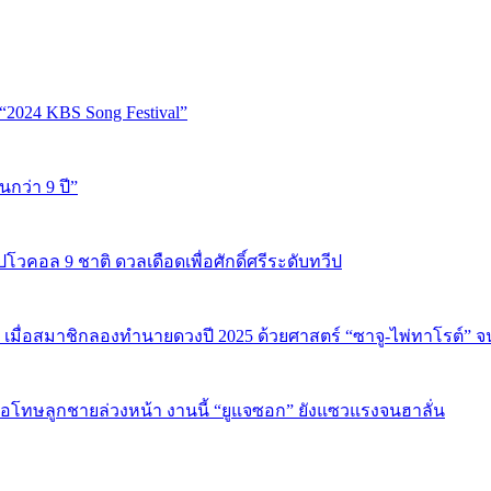
“2024 KBS Song Festival”
นกว่า 9 ปี”
ปโวคอล 9 ชาติ ดวลเดือดเพื่อศักดิ์ศรีระดับทวีป
 เมื่อสมาชิกลองทำนายดวงปี 2025 ด้วยศาสตร์ “ซาจู-ไพ่ทาโรต์” 
บขอโทษลูกชายล่วงหน้า งานนี้ “ยูแจซอก” ยังแซวแรงจนฮาลั่น