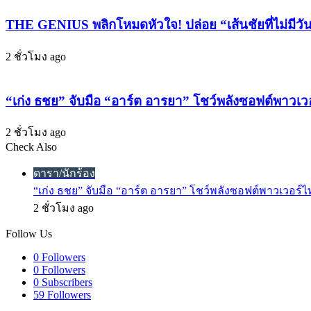
เร็ว
-
THE GENIUS พลิกโหมดหัวใจ! ปล่อย “เส้นชัยที่ไม่มีวั
จียู
ๆ
KiiiKiii
นี้
-
2 ชั่วโมง ago
ไม่
แอ
ต้อง
นนา
รอ
“เก่ง ธชย” จับมือ “อาร์ต อารยา” โชว์พลังซอฟต์พาวเ
MEOVV”
ถึง
พา
คริสต์มาส
2 ชั่วโมง ago
เห
Check Also
ก็
รด
Close
ปัง
ขึ้น
ดารา/นักร้อง
ได้!
ท็อป
“เก่ง ธชย” จับมือ “อาร์ต อารยา” โชว์พลังซอฟต์พาวเวอร์ไ
ชาร์ต!
2 ชั่วโมง ago
Follow Us
0
Followers
0
Followers
0
Subscribers
59
Followers