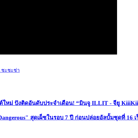
ง ชะชะช่า
ใหม่ ปังติดอันดับประจำเดือน! “มินจู ILLIT - จียู Kii
gerous" สุดเผ็ชในรอบ 7 ปี ก่อนปล่อยอัลบั้มชุดที่ 16 เร็ว