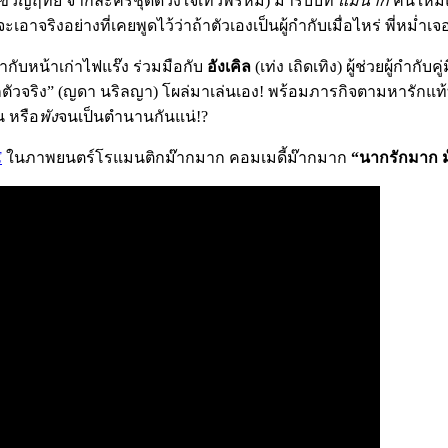
น, ขวัญฤทัย จากละครชุดดวงใจเทวพรหม) มารับบท
แม่นาก
คนใหม่แห
ริงอย่างที่เคยพูดไว้ว่าถ้าตัวเองเป็นผู้กำกับเมื่อไหร่ พี่หม่ำเจ
กำกับหน้าเก่าไฟแร๊ง ร่วมมือกับ
อังเคิล
(เท่ง เถิดเทิง) ผู้ช่วยผู้กำ
กตัวจริง” (ญดา นริลญา) โผล่มาเล่นเอง! พร้อมภารกิจตามหารักแท้ท
 หรือ
พัง
จนเป็นตำนานกันแน่!?
E
ในภาพยนตร์โรแมนติกม๊ากมาก คอมเมดี้ม๊ากมาก
“นากรักมาก 