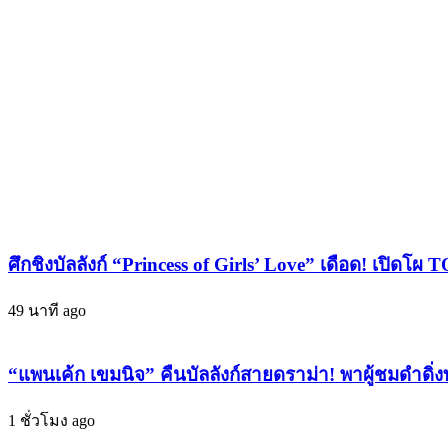
แล้ว!
ร์!
Mariah
"โด
Carey
ฮุน
เสิร์ฟ
TWS"
ซิงเกิล
นำ
ใหม่
ทีม
"Type
ไอ
Dangerous"
ดอลเด
สุด
บิ
เผ็ช
วต์
ใน
ใหม่
รอบ
ศึกชิงบัลลังก์ “Princess of Girls’ Love” เดือด! เปิด
7
ปัง
ปี
ติด
49 นาที ago
ก่อน
อันดับ
ปล่อย
ประจำ
อัลบั้ม
“แพนเค้ก เขมนิจ” คืนบัลลังก์สายดราม่า! พาผู้ชมดำดิ่ง
เดือน!
ชุด
“มิน
1 ชั่วโมง ago
ที่
จู
16
ILLIT