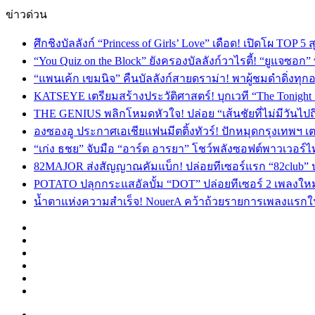
ข่าวด่วน
ศึกชิงบัลลังก์ “Princess of Girls’ Love” เดือด! เปิดโผ TO
“You Quiz on the Block” ยังครองบัลลังก์วาไรตี้! “ยูแจซอก
“แพนเค้ก เขมนิจ” คืนบัลลังก์สายดราม่า! พาผู้ชมดำดิ่งทุก
KATSEYE เตรียมสร้างประวัติศาสตร์! บุกเวที “The Tonight
THE GENIUS พลิกโหมดหัวใจ! ปล่อย “เส้นชัยที่ไม่มีวันไป
องซองอู ประกาศเอเชียแฟนมีตติ้งทัวร์! ปักหมุดกรุงเทพฯ 
“เก่ง ธชย” จับมือ “อาร์ต อารยา” โชว์พลังซอฟต์พาวเวอร์ไ
82MAJOR ส่งสัญญาณคัมแบ็ก! ปล่อยทีเซอร์แรก “82club” 
POTATO ปลุกกระแสอัลบั้ม “DOT” ปล่อยทีเซอร์ 2 เพลงให
น้ำตาแห่งความสำเร็จ! NouerA คว้าถ้วยรายการเพลงแรกในชี
Facebook
X
YouTube
Instagram
TikTok
Switch
skin
Menu