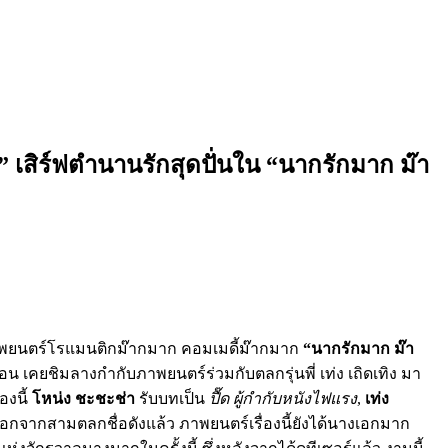
” เสิร์ฟตำนานรักสุดปั่นใน “นากรักมาก ม๊า
ยนตร์โรแมนติกม๊ากมาก คอมเมดี้ม๊ากมาก
“นากรักมาก ม๊า
ก่อน เคยชิมลางกำกับภาพยนตร์ร่วมกับตลกรุ่นพี่ เท่ง เถิดเทิง มา
องนี้
โหน่ง ชะชะช่า
รับบทเป็น
ปื๊ด ผู้กำกับหนังไฟแรง
,
เท่ง
ึ่งนอกจากสามตลกชื่อดังแล้ว ภาพยนตร์เรื่องนี้ยังได้นางเอกมาก