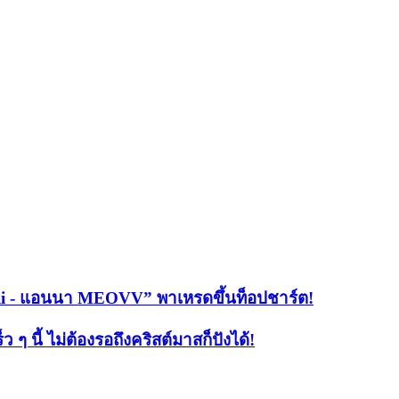
iKiii - แอนนา MEOVV” พาเหรดขึ้นท็อปชาร์ต!
 ๆ นี้ ไม่ต้องรอถึงคริสต์มาสก็ปังได้!