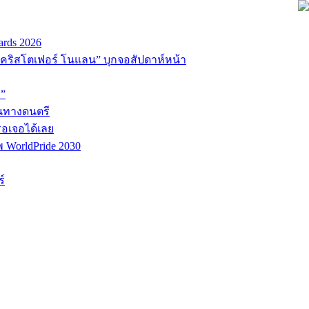
ards 2026
่อ “คริสโตเฟอร์ โนแลน” บุกจอสัปดาห์หน้า
D”
้นทางดนตรี
รอเจอได้เลย
พ WorldPride 2030
์