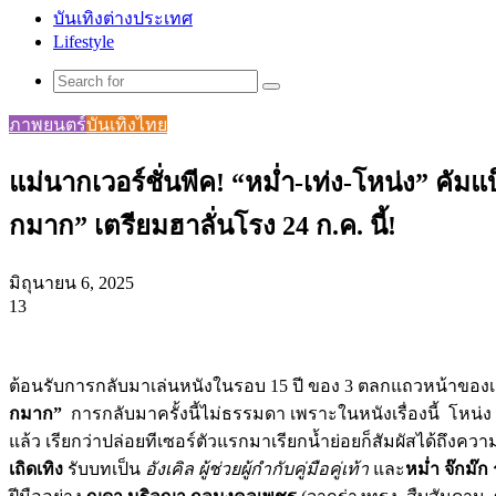
บันเทิงต่างประเทศ
Lifestyle
Search
for
ภาพยนตร์
บันเทิงไทย
แม่นากเวอร์ชั่นพีค! “หม่ำ-เท่ง-โหน่ง” คั
กมาก” เตรียมฮาลั่นโรง 24 ก.ค. นี้!
มิถุนายน 6, 2025
13
Facebook
X
Tumblr
Messenger
Messenger
Line
ต้อนรับการกลับมาเล่นหนังในรอบ 15 ปี ของ 3 ตลกแถวหน้าของเ
กมาก”
การกลับมาครั้งนี้ไม่ธรรมดา เพราะในหนังเรื่องนี้ โหน่ง ชะ
แล้ว เรียกว่าปล่อยทีเซอร์ตัวแรกมาเรียกน้ำย่อยก็สัมผัสได้ถึงคว
เถิดเทิง
รับบทเป็น
อังเคิล ผู้ช่วยผู้กำกับคู่มือคู่เท้า
และ
หม่ำ จ๊กม๊ก