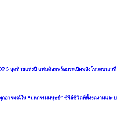
โผ TOP 5 สุดท้ายแห่งปี แฟนด้อมพร้อมระเบิดพลังโหวตบนเว
ทุกอารมณ์ใน “มหกรรมมนุษย์” ซีรีส์ชีวิตที่ทั้งงดงามและ