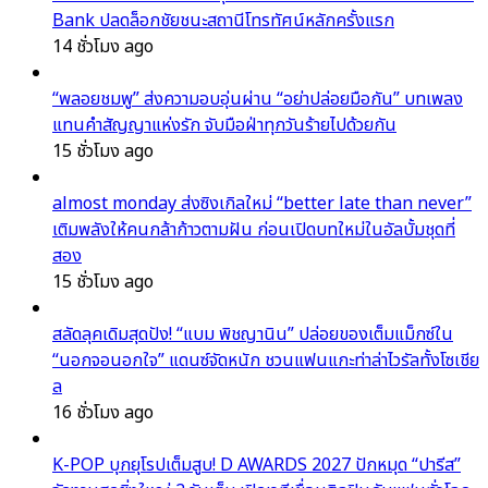
Bank ปลดล็อกชัยชนะสถานีโทรทัศน์หลักครั้งแรก
14 ชั่วโมง ago
“พลอยชมพู” ส่งความอบอุ่นผ่าน “อย่าปล่อยมือกัน” บทเพลง
แทนคำสัญญาแห่งรัก จับมือฝ่าทุกวันร้ายไปด้วยกัน
15 ชั่วโมง ago
almost monday ส่งซิงเกิลใหม่ “better late than never”
เติมพลังให้คนกล้าก้าวตามฝัน ก่อนเปิดบทใหม่ในอัลบั้มชุดที่
สอง
15 ชั่วโมง ago
สลัดลุคเดิมสุดปัง! “แบม พิชญานิน” ปล่อยของเต็มแม็กซ์ใน
“นอกจอนอกใจ” แดนซ์จัดหนัก ชวนแฟนแกะท่าล่าไวรัลทั้งโซเชีย
ล
16 ชั่วโมง ago
K-POP บุกยุโรปเต็มสูบ! D AWARDS 2027 ปักหมุด “ปารีส”