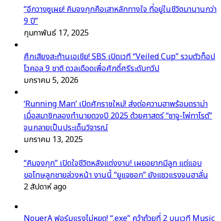
“อีกวางซูเผย! คิมจงกุกคือเสาหลักทางใจ ที่อยู่ในชีวิตมานานกว่า
9 ปี”
กุมภาพันธ์ 17, 2025
ศึกเสียงสะท้านเอเชีย! SBS เปิดเวที “Veiled Cup” รวมตัวท็อป
โวคอล 9 ชาติ ดวลเดือดเพื่อศักดิ์ศรีระดับทวีป
มกราคม 5, 2026
‘Running Man’ เปิดศักราชใหม่! ส่งต่อความฮาพร้อมดราม่า
เมื่อสมาชิกลองทำนายดวงปี 2025 ด้วยศาสตร์ “ซาจู-ไพ่ทาโรต์”
จนกลายเป็นประเด็นวิจารณ์
มกราคม 13, 2025
“คิมจงกุก” เปิดใจชีวิตหลังแต่งงาน! เผยอยากมีลูก แต่แอบ
ขอโทษลูกชายล่วงหน้า งานนี้ “ยูแจซอก” ยังแซวแรงจนฮาลั่น
2 สัปดาห์ ago
NouerA ฟอร์มแรงไม่หยุด! “.exe” คว้าถ้วยที่ 2 บนเวที Music