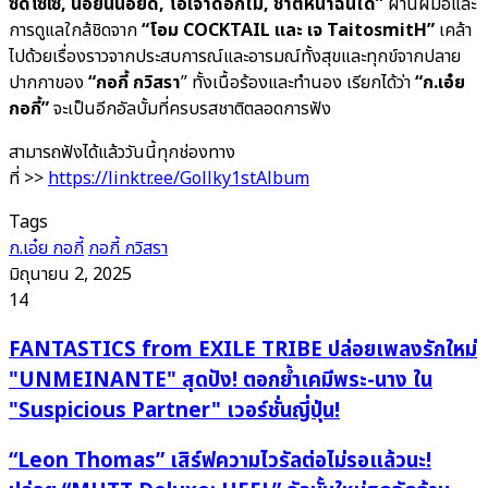
ซัดโซเซ, นอยนินอยด์, โอ้เจ้าดอกไม้, ชาติหน้าฉันใด”
ผ่านฝีมือและ
การดูแลใกล้ชิดจาก
“โอม
COCKTAIL และ เจ TaitosmitH”
เคล้า
ไปด้วยเรื่องราวจากประสบการณ์และอารมณ์ทั้งสุขและทุกข์จากปลาย
ปากกาของ
“กอกี้ กวิสรา
” ทั้งเนื้อร้องและทำนอง เรียกได้ว่า
“ก.เอ๋ย
กอกี้”
จะเป็นอีกอัลบั้มที่ครบรสชาติตลอดการฟัง
สามารถฟังได้แล้ววันนี้ทุกช่องทาง
ที่ >>
https://linktr.ee/Gollky1stAlbum
Tags
ก.เอ๋ย กอกี้
กอกี้ กวิสรา
มิถุนายน 2, 2025
14
FANTASTICS
FANTASTICS from EXILE TRIBE ปล่อยเพลงรักใหม่
from
"UNMEINANTE" สุดปัง! ตอกย้ำเคมีพระ-นาง ใน
EXILE
"Suspicious Partner" เวอร์ชั่นญี่ปุ่น!
TRIBE
ปล่อย
“Leon
“Leon Thomas” เสิร์ฟความไวรัลต่อไม่รอแล้วนะ!
เพลง
Thomas”