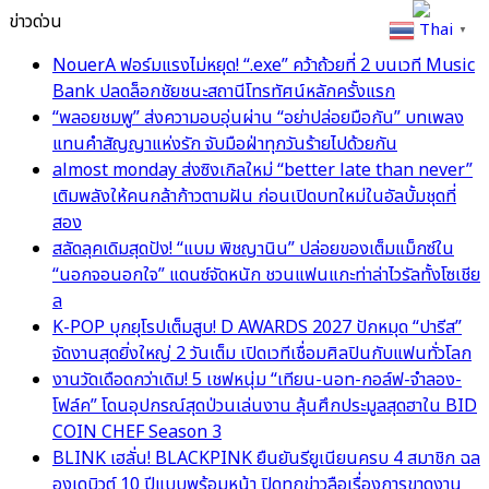
ข่าวด่วน
Thai
▼
NouerA ฟอร์มแรงไม่หยุด! “.exe” คว้าถ้วยที่ 2 บนเวที Music
Bank ปลดล็อกชัยชนะสถานีโทรทัศน์หลักครั้งแรก
“พลอยชมพู” ส่งความอบอุ่นผ่าน “อย่าปล่อยมือกัน” บทเพลง
แทนคำสัญญาแห่งรัก จับมือฝ่าทุกวันร้ายไปด้วยกัน
almost monday ส่งซิงเกิลใหม่ “better late than never”
เติมพลังให้คนกล้าก้าวตามฝัน ก่อนเปิดบทใหม่ในอัลบั้มชุดที่
สอง
สลัดลุคเดิมสุดปัง! “แบม พิชญานิน” ปล่อยของเต็มแม็กซ์ใน
“นอกจอนอกใจ” แดนซ์จัดหนัก ชวนแฟนแกะท่าล่าไวรัลทั้งโซเชีย
ล
K-POP บุกยุโรปเต็มสูบ! D AWARDS 2027 ปักหมุด “ปารีส”
จัดงานสุดยิ่งใหญ่ 2 วันเต็ม เปิดเวทีเชื่อมศิลปินกับแฟนทั่วโลก
งานวัดเดือดกว่าเดิม! 5 เชฟหนุ่ม “เทียน-นอท-กอล์ฟ-จำลอง-
โฟล์ค” โดนอุปกรณ์สุดป่วนเล่นงาน ลุ้นศึกประมูลสุดฮาใน BID
COIN CHEF Season 3
BLINK เฮลั่น! BLACKPINK ยืนยันรียูเนียนครบ 4 สมาชิก ฉล
องเดบิวต์ 10 ปีแบบพร้อมหน้า ปิดทุกข่าวลือเรื่องการขาดงาน