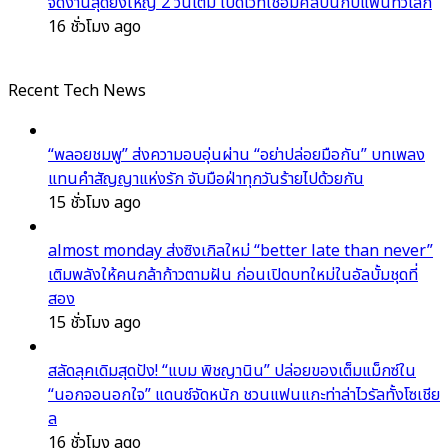
จัดงานสุดยิ่งใหญ่ 2 วันเต็ม เปิดเวทีเชื่อมศิลปินกับแฟนทั่วโลก
16 ชั่วโมง ago
Recent Tech News
“พลอยชมพู” ส่งความอบอุ่นผ่าน “อย่าปล่อยมือกัน” บทเพลง
แทนคำสัญญาแห่งรัก จับมือฝ่าทุกวันร้ายไปด้วยกัน
15 ชั่วโมง ago
almost monday ส่งซิงเกิลใหม่ “better late than never”
เติมพลังให้คนกล้าก้าวตามฝัน ก่อนเปิดบทใหม่ในอัลบั้มชุดที่
สอง
15 ชั่วโมง ago
สลัดลุคเดิมสุดปัง! “แบม พิชญานิน” ปล่อยของเต็มแม็กซ์ใน
“นอกจอนอกใจ” แดนซ์จัดหนัก ชวนแฟนแกะท่าล่าไวรัลทั้งโซเชีย
ล
16 ชั่วโมง ago