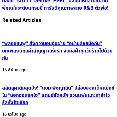
ปล่อย “MUTT Deluxe: HEEL” อัลบั้มใหม่สุดจัดจ้าน
รัก
เสิร์ฟ
ฟีทแน่นระดับแกรมมี่ การันตีคุณภาพสาย R&B ตัวพ่อ!
ใหม่
ความ
"UNMEINANTE"
ไว
Related Articles
สุด
รัล
ปัง!
ต่อ
ตอกย้ำ
ไม่
เคมี
รอ
“พลอยชมพู” ส่งความอบอุ่นผ่าน “อย่าปล่อยมือกัน”
พระ-
แล้ว
บทเพลงแทนคำสัญญาแห่งรัก จับมือฝ่าทุกวันร้ายไปด้วย
นาง
นะ!
กัน
ใน
ปล่อย
"Suspicious
“MUTT
15 ชั่วโมง ago
Partner"
Deluxe:
เวอร์ชั่น
HEEL”
ญี่ปุ่น!
อัลบั้ม
สลัดลุคเดิมสุดปัง! “แบม พิชญานิน” ปล่อยของเต็มแม็กซ์
ใหม่
ใน “นอกจอนอกใจ” แดนซ์จัดหนัก ชวนแฟนแกะท่าล่าไว
สุด
รัลทั้งโซเชียล
จัด
จ้าน
16 ชั่วโมง ago