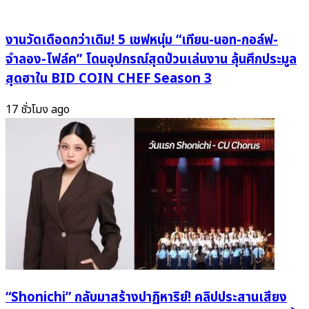
ฟีท
แน่น
ระดับ
งานวัดเดือดกว่าเดิม! 5 เชฟหนุ่ม “เทียน-นอท-กอล์ฟ-
แก
จำลอง-โฟล์ค” โดนอุปกรณ์สุดป่วนเล่นงาน ลุ้นศึกประมูล
รม
สุดฮาใน BID COIN CHEF Season 3
มี่
กา
17 ชั่วโมง ago
รัน
ตี
คุณภาพ
สาย
R&B
ตัว
พ่อ!
“Shonichi” กลับมาสร้างปาฏิหาริย์! คลิปประสานเสียง