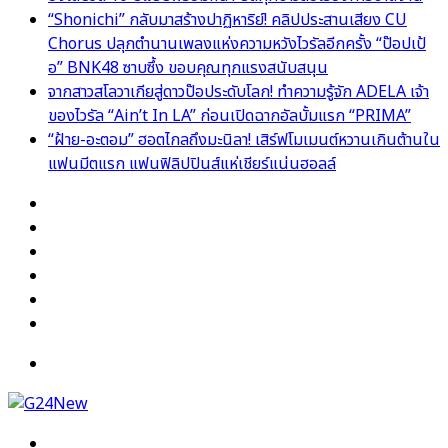
“Shonichi” กลับมาสร้างปาฏิหาริย์! คลิปประสานเสียง CU
Chorus ปลุกตำนานเพลงแห่งความหวังไวรัลอีกครั้ง “ป๊อปเป้
อ” BNK48 ซาบซึ้ง ขอบคุณทุกแรงสนับสนุน
จากสาวสโลวาเกียสู่ดาวป๊อประดับโลก! ทำความรู้จัก ADELA เจ้า
ของไวรัล “Ain’t In LA” ก่อนเปิดฉากอัลบั้มแรก “PRIMA”
“ฝ้าย-อะตอม” ฮอตไกลถึงมะนิลา! เสิร์ฟโมเมนต์หวานเกินต้านใน
แฟนมีตแรก แฟนฟิลิปปินส์แห่เชียร์แน่นฮอลล์
Facebook
X
YouTube
Instagram
TikTok
Switch
skin
Menu
Search