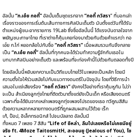
อัลบั้ม
“ก.เอ๋ย กอกี้”
อัลบั้มเต็มชุดแรกจาก
“กอกี้ กวิสรา
” ที่บอกเล่า
เรื่องราวของการเริ่มต้นเส้นทางการศิลปินเต็มตัว นับตั้งแต่วันที่ได้รับ
ตำแหน่งผู้ชนะจากรายการ 19Lab ซึ่งชื่ออัลบั้มนี้ ได้แรงบันดาลใจจาก
พยัญชนะภาษาไทย ที่เราต่างก็คุ้นเคยท่องมาด้วยกันด้วยคำแรกว่า กอ
เอ๋ย ก.ไก่ หยอกล้อไปกับชื่อ
“กอกี้ กวิสรา”
เมื่อผสมรวมกันจึงกลาย
เป็น
“ก.เอ๋ย กอกี้”
อัลบั้มที่ทุกคนจะได้ร่วมทำความรู้จักกับเธอใน
บทบาทศิลปินอย่างเต็มตัว และพร้อมที่จะท่องคำนี้ไปด้วยกันตลอดทั้งปี
โดยอัลบั้มนี้หยิบยกความเป็นวิถีแบบไทยไว้ในเพลงเป็นหลัก โดยมี
ความตั้งใจให้ร่วมสมัยไปกับแนวทางดนตรีในปัจจุบัน โดยที่วิธีการนำ
เสนอในแง่เสียงร้อง
“กอกี้ กวิสรา”
ยังคงไว้อย่างที่เราคุ้นหูกัน ไม่ว่า
จะเป็น สำเนียงลูกทุ่งไทยที่ติดตัวมาตั้งแต่ยังเป็นเด็ก หรือเสียงดนตรี
เฉพาะที่จะได้ยินจากเหล่าเพลงลูกทุ่งเพลงโปรดของเธอ ทวีคูณสีสัน
ด้วยความหลากหลายทางดนตรีที่ถูกผสมผสานไว้ด้วย เร็ก
เก้, ป็อป, อิเล็กทรอนิกส์ ไปจนบัลลาด อัลบั้มมี
ทั้งหมด 7 เพลง 7 สีสัน
“Life of อีหล่า, ลืมไปเลยหรือไม่เคยมีอยู่
จริง ft. 4Moze TaitosmitH, สะออนยู (Jealous of You), โซ