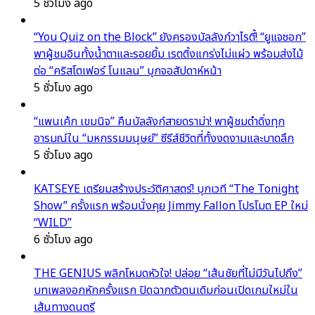
5 ชั่วโมง ago
“You Quiz on the Block” ยังครองบัลลังก์วาไรตี้! “ยูแจซอก”
พาผู้ชมอินทั้งน้ำตาและรอยยิ้ม เรตติ้งแกร่งไม่แผ่ว พร้อมส่งไม้
ต่อ “คริสโตเฟอร์ โนแลน” บุกจอสัปดาห์หน้า
5 ชั่วโมง ago
“แพนเค้ก เขมนิจ” คืนบัลลังก์สายดราม่า! พาผู้ชมดำดิ่งทุก
อารมณ์ใน “มหกรรมมนุษย์” ซีรีส์ชีวิตที่ทั้งงดงามและบาดลึก
5 ชั่วโมง ago
KATSEYE เตรียมสร้างประวัติศาสตร์! บุกเวที “The Tonight
Show” ครั้งแรก พร้อมนั่งคุย Jimmy Fallon โปรโมต EP ใหม่
“WILD”
6 ชั่วโมง ago
THE GENIUS พลิกโหมดหัวใจ! ปล่อย “เส้นชัยที่ไม่มีวันไปถึง”
บทเพลงอกหักครั้งแรก ปิดฉากตัวตนเดิมก่อนเปิดเกมใหม่ใน
เส้นทางดนตรี