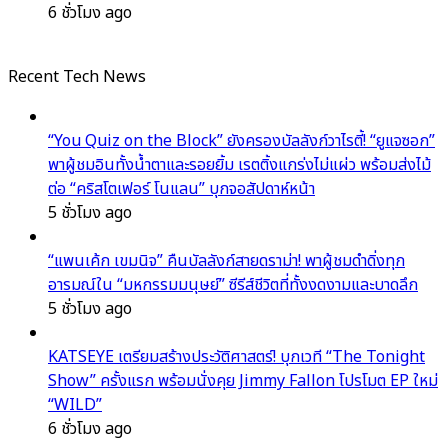
6 ชั่วโมง ago
Recent Tech News
“You Quiz on the Block” ยังครองบัลลังก์วาไรตี้! “ยูแจซอก”
พาผู้ชมอินทั้งน้ำตาและรอยยิ้ม เรตติ้งแกร่งไม่แผ่ว พร้อมส่งไม้
ต่อ “คริสโตเฟอร์ โนแลน” บุกจอสัปดาห์หน้า
5 ชั่วโมง ago
“แพนเค้ก เขมนิจ” คืนบัลลังก์สายดราม่า! พาผู้ชมดำดิ่งทุก
อารมณ์ใน “มหกรรมมนุษย์” ซีรีส์ชีวิตที่ทั้งงดงามและบาดลึก
5 ชั่วโมง ago
KATSEYE เตรียมสร้างประวัติศาสตร์! บุกเวที “The Tonight
Show” ครั้งแรก พร้อมนั่งคุย Jimmy Fallon โปรโมต EP ใหม่
“WILD”
6 ชั่วโมง ago