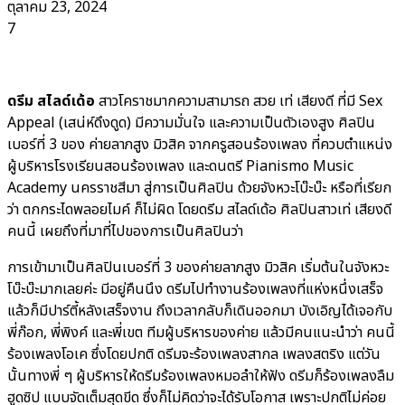
ตุลาคม 23, 2024
7
ดรีม สไลด์เด้อ
สาวโคราชมากความสามารถ สวย เท่ เสียงดี ที่มี Sex
Appeal (เสน่ห์ดึงดูด) มีความมั่นใจ และความเป็นตัวเองสูง ศิลปิน
เบอร์ที่ 3 ของ ค่ายลาภสูง มิวสิค จากครูสอนร้องเพลง ที่ควบตำแหน่ง
ผู้บริหารโรงเรียนสอนร้องเพลง และดนตรี Pianismo Music
Academy นครราชสีมา สู่การเป็นศิลปิน ด้วยจังหวะโบ๊ะบ๊ะ หรือที่เรียก
ว่า ตกกระไดพลอยไมค์ ก็ไม่ผิด โดยดรีม สไลด์เด้อ ศิลปินสาวเท่ เสียงดี
คนนี้ เผยถึงที่มาที่ไปของการเป็นศิลปินว่า
การเข้ามาเป็นศิลปินเบอร์ที่ 3 ของค่ายลาภสูง มิวสิค เริ่มต้นในจังหวะ
โบ๊ะบ๊ะมากเลยค่ะ มีอยู่คืนนึง ดรีมไปทำงานร้องเพลงที่แห่งหนึ่งเสร็จ
แล้วก็มีปาร์ตี้หลังเสร็จงาน ถึงเวลากลับก็เดินออกมา บังเอิญได้เจอกับ
พี่ก๊อก, พี่พิงค์ และพี่เขต ทีมผู้บริหารของค่าย แล้วมีคนแนะนำว่า คนนี้
ร้องเพลงโอเค ซึ่งโดยปกติ ดรีมจะร้องเพลงสากล เพลงสตริง แต่วัน
นั้นทางพี่ ๆ ผู้บริหารให้ดรีมร้องเพลงหมอลำให้ฟัง ดรีมก็ร้องเพลงลืม
ฮูดซิป แบบจัดเต็มสุดขีด ซึ่งก็ไม่คิดว่าจะได้รับโอกาส เพราะปกติไม่ค่อย