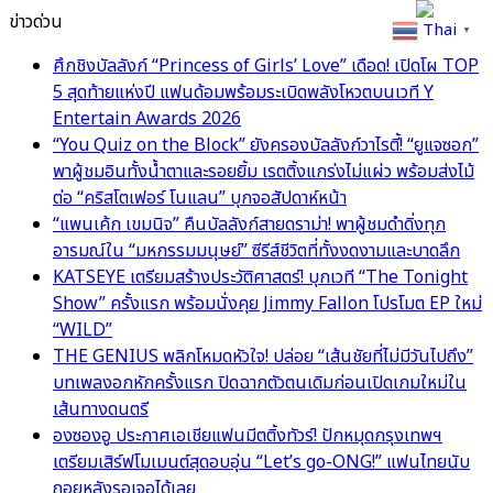
ข่าวด่วน
Thai
▼
ศึกชิงบัลลังก์ “Princess of Girls’ Love” เดือด! เปิดโผ TOP
5 สุดท้ายแห่งปี แฟนด้อมพร้อมระเบิดพลังโหวตบนเวที Y
Entertain Awards 2026
“You Quiz on the Block” ยังครองบัลลังก์วาไรตี้! “ยูแจซอก”
พาผู้ชมอินทั้งน้ำตาและรอยยิ้ม เรตติ้งแกร่งไม่แผ่ว พร้อมส่งไม้
ต่อ “คริสโตเฟอร์ โนแลน” บุกจอสัปดาห์หน้า
“แพนเค้ก เขมนิจ” คืนบัลลังก์สายดราม่า! พาผู้ชมดำดิ่งทุก
อารมณ์ใน “มหกรรมมนุษย์” ซีรีส์ชีวิตที่ทั้งงดงามและบาดลึก
KATSEYE เตรียมสร้างประวัติศาสตร์! บุกเวที “The Tonight
Show” ครั้งแรก พร้อมนั่งคุย Jimmy Fallon โปรโมต EP ใหม่
“WILD”
THE GENIUS พลิกโหมดหัวใจ! ปล่อย “เส้นชัยที่ไม่มีวันไปถึง”
บทเพลงอกหักครั้งแรก ปิดฉากตัวตนเดิมก่อนเปิดเกมใหม่ใน
เส้นทางดนตรี
องซองอู ประกาศเอเชียแฟนมีตติ้งทัวร์! ปักหมุดกรุงเทพฯ
เตรียมเสิร์ฟโมเมนต์สุดอบอุ่น “Let’s go-ONG!” แฟนไทยนับ
ถอยหลังรอเจอได้เลย