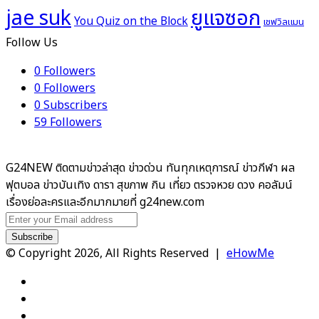
ยูแจซอก
jae suk
You Quiz on the Block
เชฟวิลแมน
Follow Us
0
Followers
0
Followers
0
Subscribers
59
Followers
G24NEW ติดตามข่าวล่าสุด ข่าวด่วน ทันทุกเหตุการณ์ ข่าวกีฬา ผล
ฟุตบอล ข่าวบันเทิง ดารา สุขภาพ กิน เที่ยว ตรวจหวย ดวง คอลัมน์
เรื่องย่อละครและอีกมากมายที่ g24new.com
Enter
your
Email
© Copyright 2026, All Rights Reserved |
eHowMe
address
Facebook
X
YouTube