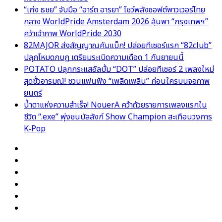
“เก่ง ธชย” จับมือ “อาร์ต อารยา” โชว์พลังซอฟต์พาวเวอร์ไทย
กลาง WorldPride Amsterdam 2026 ลุ้นพา “กรุงเทพฯ”
คว้าเจ้าภาพ WorldPride 2030
82MAJOR ส่งสัญญาณคัมแบ็ก! ปล่อยทีเซอร์แรก “82club”
ปลุกโหมดกบฏ เตรียมระเบิดความเดือด 1 กันยายนนี้
POTATO ปลุกกระแสอัลบั้ม “DOT” ปล่อยทีเซอร์ 2 เพลงใหม่
สุดขั้วอารมณ์! ชวนแฟนฟัง “เพลิดเพลิน” ก่อนใครบนจอภาพ
ยนตร์
น้ำตาแห่งความสำเร็จ! NouerA คว้าถ้วยรายการเพลงแรกใน
ชีวิต “.exe” พุ่งชนบัลลังก์ Show Champion สะเทือนวงการ
K‑Pop
Facebook
X
YouTube
Instagram
TikTok
Switch
skin