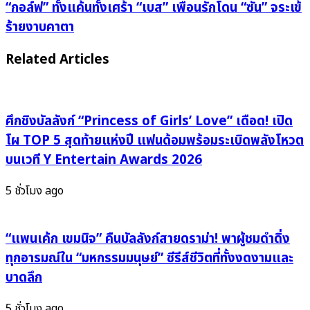
30
“กอล์ฟ”
“กอล์ฟ” ทั้งแค้นทั้งเศร้า “เบส” เพื่อนรักโดน “ซัน” จระเข้
ปี
ทั้ง
ร้ายงาบคาตา
เปิด
แค้น
ตัว
ทั้ง
Related Articles
ภาพยนตร์
เศร้า “เบส” เพื่อน
สุด
รัก
พิเศษ
โดน “ซัน” จระเข้
รวม
ศึกชิงบัลลังก์ “Princess of Girls’ Love” เดือด! เปิด
ร้าย
ถึง
งาบ
โผ TOP 5 สุดท้ายแห่งปี แฟนด้อมพร้อมระเบิดพลังโหวต
โปร
คาตา
บนเวที Y Entertain Awards 2026
เจ
กต์
5 ชั่วโมง ago
พิเศษ
เซอร์ไพรส์
แฟน
“แพนเค้ก เขมนิจ” คืนบัลลังก์สายดราม่า! พาผู้ชมดำดิ่ง
ๆ
ทุกอารมณ์ใน “มหกรรมมนุษย์” ซีรีส์ชีวิตที่ทั้งงดงามและ
ใน
บาดลึก
ปี
หน้า
5 ชั่วโมง ago