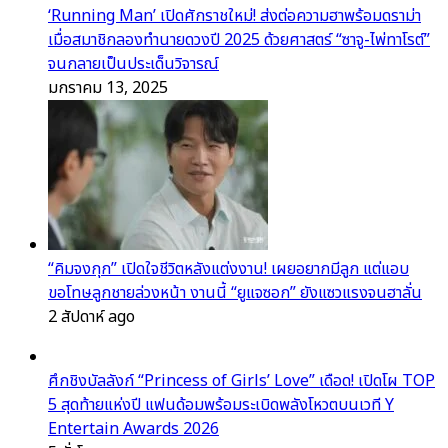
‘Running Man’ เปิดศักราชใหม่! ส่งต่อความฮาพร้อมดราม่า
เมื่อสมาชิกลองทำนายดวงปี 2025 ด้วยศาสตร์ “ซาจู-ไพ่ทาโรต์”
จนกลายเป็นประเด็นวิจารณ์
มกราคม 13, 2025
“คิมจงกุก” เปิดใจชีวิตหลังแต่งงาน! เผยอยากมีลูก แต่แอบ
ขอโทษลูกชายล่วงหน้า งานนี้ “ยูแจซอก” ยังแซวแรงจนฮาลั่น
2 สัปดาห์ ago
ศึกชิงบัลลังก์ “Princess of Girls’ Love” เดือด! เปิดโผ TOP
5 สุดท้ายแห่งปี แฟนด้อมพร้อมระเบิดพลังโหวตบนเวที Y
Entertain Awards 2026