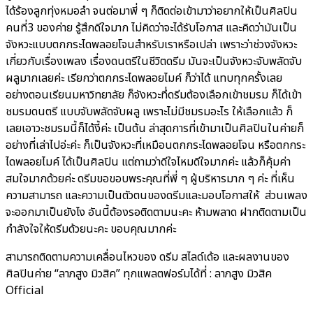
ได้ร้องลูกทุ่งหมอลำ จนต่อมาพี่ ๆ ก็ติดต่อเข้ามาว่าอยากให้เป็นศิลปิน
คนที่3 ของค่าย รู้สึกดีใจมาก ไม่คิดว่าจะได้รับโอกาส และคิดว่ามันเป็น
จังหวะแบบตกกระไดพลอยโจนสำหรับเราหรือเปล่า เพราะว่าช่วงจังหวะ
เกี่ยวกับเรื่องเพลง เรื่องดนตรีในชีวิตดรีม มันจะเป็นจังหวะจับพลัดจับ
ผลูมากเลยค่ะ เรียกว่าตกกระไดพลอยไมค์ ก็ว่าได้ แทบทุกครั้งเลย
อย่างตอนเรียนมหาวิทยาลัย ก็จังหวะทึ่ดรีมต้องเลือกเข้าชมรม ก็ได้เข้า
ชมรมดนตรี แบบจับพลัดจับผลู เพราะไม่มีชมรมอะไร ให้เลือกแล้ว ก็
เลยเอาวะชมรมนี้ก็ได้งี้ค่ะ เป็นต้น ล่าสุดการที่เข้ามาเป็นศิลปินในค่ายก็
อย่างที่เล่าไปอ่ะค่ะ ก็เป็นจังหวะที่เหมือนตกกระไดพลอยโจน หรือตกกระ
ไดพลอยไมค์ ได้เป็นศิลปิน แต่ถามว่าดีใจไหมดีใจมากค่ะ แล้วก็คุ้มค่า
สมใจมากด้วยค่ะ ดรีมขอขอบพระคุณที่พี่ ๆ ผู้บริหารมาก ๆ ค่ะ ที่เห็น
ความสามารถ และความเป็นตัวตนของดรีมและมอบโอกาสให้ ส่วนเพลง
จะออกมาเป็นยังไง อันนี้ต้องรอติดตามนะคะ ห้ามพลาด ฝากติดตามเป็น
กำลังใจให้ดรีมด้วยนะคะ ขอบคุณมากค่ะ
สามารถติดตามความเคลื่อนไหวของ​ ดรีม สไลด์เด้อ และผลงานของ
ศิลปินค่าย​ “ลาภสูง​ มิวสิค” ทุกแพลตฟอร์มได้ที่ : ลาภสูง มิวสิค
Official