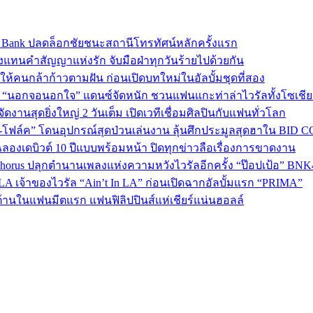
sic Bank ปลดล็อกชัยชนะสถานีโทรทัศน์หลักครั้งแรก
งแทนคำสัญญาแห่งรัก จับมือฝ่าทุกวันร้ายไปด้วยกัน
พลังให้คนกล้าก้าวตามฝัน ก่อนเปิดบทใหม่ในอัลบั้มชุดที่สอง
ใน “นอกจอนอกใจ” แดนซ์จัดหนัก ชวนแฟนแกะท่าล่าไวรัลทั้งโซเชี
งานสุดยิ่งใหญ่ 2 วันเต็ม เปิดเวทีเชื่อมศิลปินกับแฟนทั่วโลก
ง-โฟล์ค” โดนอุปกรณ์สุดป่วนเล่นงาน ลุ้นศึกประมูลสุดฮาใน BID 
ลองเดบิวต์ 10 ปีแบบพร้อมหน้า ปิดทุกข่าวลือเรื่องการขาดงาน
 Chorus ปลุกตำนานเพลงแห่งความหวังไวรัลอีกครั้ง “ป๊อปเป้อ” BN
A เจ้าของไวรัล “Ain’t In LA” ก่อนเปิดฉากอัลบั้มแรก “PRIMA”
้านในแฟนมีตแรก แฟนฟิลิปปินส์แห่เชียร์แน่นฮอลล์