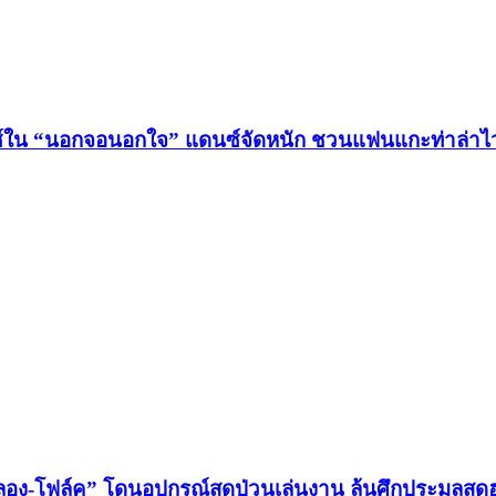
กซ์ใน “นอกจอนอกใจ” แดนซ์จัดหนัก ชวนแฟนแกะท่าล่าไวร
จำลอง-โฟล์ค” โดนอุปกรณ์สุดป่วนเล่นงาน ลุ้นศึกประมูล