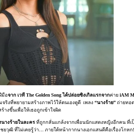
ีมือ
จาก เวที The Golden Song ได้ปล่อยซิงเกิลแรกจาก
ค่าย
iAM M
วามจริงที่พยายามสร้างภาพไว้ให้ตนเองดูดี เพลง
“นางร้าย”
ถ่ายทอดม
้างขึ้นเพื่อให้เธอถูกเข้าใจผิด
ทนางร้ายในละคร
ที่ถูกกลั่นแกล้งจากเพื่อนนักแสดงหญิงอีกคน ที่เ
ยวุฒิ ที่ไม่เคยรู้ว่า… ภายใต้หน้ากากนางเอกแสนดีคือเรื่องโกหก