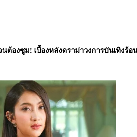
ต้องซูม! เบื้องหลังดราม่าวงการบันเทิงร้อน