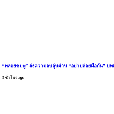
“ขนมครก”
ร้าย
ตำนาน
Thailand
ความ
ซี
อร่อย
ซั่น
เสิร์ฟ
2”
8
ความ
Devil
หวาน
Angel
แบบ
เสิร์ฟ
ไทย
เคมี
แท้!
สุด
“พลอยชมพู” ส่งความอบอุ่นผ่าน “อย่าปล่อยมือกัน” บท
นัว
เอาใจ
3 ชั่วโมง ago
สายยู
ริ
ใน
ภารกิจ
“เคมี
นาง