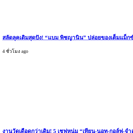
ร้าย”
ฟิน
ไฟ
ลุก!
สลัดลุคเดิมสุดปัง! “แบม พิชญานิน” ปล่อยของเต็มแม็
4 ชั่วโมง ago
งานวัดเดือดกว่าเดิม! 5 เชฟหนุ่ม “เทียน-นอท-กอล์ฟ-