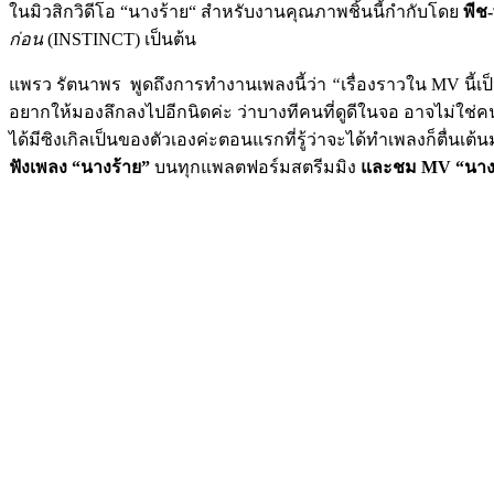
ในมิวสิกวิดีโอ “นางร้าย“ สำหรับงานคุณภาพชิ้นนี้กำกับโดย
พีช
ก่อน
(INSTINCT) เป็นต้น
แพรว รัตนาพร พูดถึงการทำงานเพลงนี้ว่า
“
เรื่องราวใน MV นี้เ
อยากให้มองลึกลงไปอีกนิดค่ะ ว่าบางทีคนที่ดูดีในจอ อาจไม่ใช่ค
ได้มีซิงเกิลเป็นของตัวเองค่ะตอนแรกที่รู้ว่าจะได้ทำเพลงก็ตื่นเต
ฟังเพลง “นางร้าย”
บนทุกแพลตฟอร์มสตรีมมิง
และชม MV “นางร้