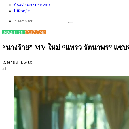
บันเทิงต่างประเทศ
Lifestyle
Search
for
เพลง/TPOP
บันเทิงไทย
“นางร้าย” MV ใหม่ “แพรว รัตนาพร” แซ่บจน
เมษายน 3, 2025
21
Facebook
X
Tumblr
Messenger
Messenger
Line