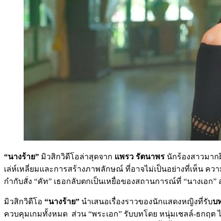
“นางร้าย”
มิวสิกวิดีโอล่าสุดจาก
แพรว รัตนาพร
นักร้องสาวมากฝ
เล่ห์เหลี่ยมและการสร้างภาพลักษณ์ ที่อาจไม่เป็นอย่างที่เห็น ค
กำกับสั่ง “คัท” เธอกลับตกเป็นเหยื่อของสถานการณ์ที่ “นางเอก” สร
มิวสิกวิดีโอ
“นางร้าย”
นำเสนอเรื่องราวของนักแสดงหญิงที่รับ
บ
ควบคุมเกมทั้งหมด ส่วน “พระเอก” รับบทโดย หนุ่มเชลล์-ธกฤต ไช