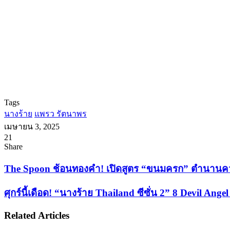
Tags
นางร้าย
แพรว รัตนาพร
เมษายน 3, 2025
21
Facebook
X
Tumblr
Messenger
Messenger
Line
Share
Facebook
X
LinkedIn
Tumblr
Pinterest
Reddit
VKontakte
Odnoklassniki
Pocket
Share
Print
via
The
The Spoon ช้อนทองคำ! เปิดสูตร “ขนมครก” ตำนานค
Email
Spoon
ช้อน
ศุกร์
ศุกร์นี้เดือด! “นางร้าย Thailand ซีซั่น 2” 8 Devil Ange
ทองคำ!
นี้
เปิด
Related Articles
เดือด!
สูตร
“นาง