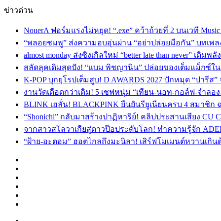
ข่าวด่วน
NouerA ฟอร์มแรงไม่หยุด! “.exe” คว้าถ้วยที่ 2 บนเวที Mu
“พลอยชมพู” ส่งความอบอุ่นผ่าน “อย่าปล่อยมือกัน” บทเพล
almost monday ส่งซิงเกิลใหม่ “better late than never” เติม
สลัดลุคเดิมสุดปัง! “แบม พิชญานิน” ปล่อยของเต็มแม็กซ์
K-POP บุกยุโรปเต็มสูบ! D AWARDS 2027 ปักหมุด “ปารีส” จัด
งานวัดเดือดกว่าเดิม! 5 เชฟหนุ่ม “เทียน-นอท-กอล์ฟ-จำลอ
BLINK เฮลั่น! BLACKPINK ยืนยันรียูเนียนครบ 4 สมาชิก ฉ
“Shonichi” กลับมาสร้างปาฏิหาริย์! คลิปประสานเสียง CU
จากสาวสโลวาเกียสู่ดาวป๊อประดับโลก! ทำความรู้จัก ADEL
“ฝ้าย-อะตอม” ฮอตไกลถึงมะนิลา! เสิร์ฟโมเมนต์หวานเกินต
Facebook
X
YouTube
Instagram
TikTok
Switch
skin
Menu