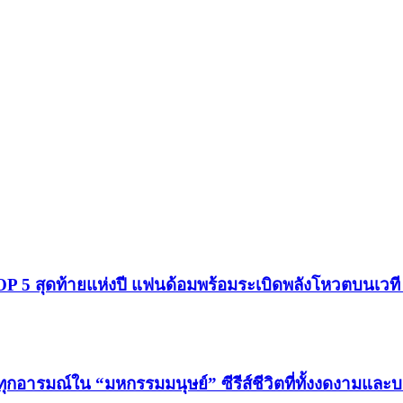
โผ TOP 5 สุดท้ายแห่งปี แฟนด้อมพร้อมระเบิดพลังโหวตบนเว
ทุกอารมณ์ใน “มหกรรมมนุษย์” ซีรีส์ชีวิตที่ทั้งงดงามและ