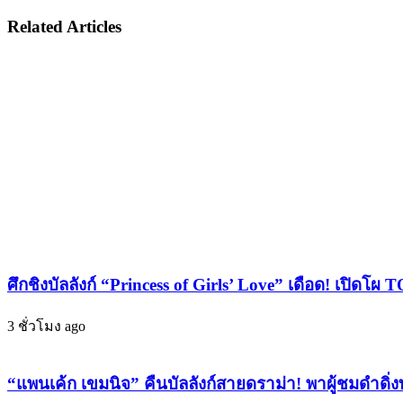
หลง!
“แซน
Related Articles
“ฤดู
ดี้
หลง
ญาณิ
ป่า”
ศา”
ซี
ศิลปิน
รีส์
ใหม่
Viu
สุด
Original
คิว
สุด
ท์
ฟิน
จาก
EP
Heliconia
แรก
Music
เสิร์ฟ
พร้อม
19
ศึกชิงบัลลังก์ “Princess of Girls’ Love” เดือด! เปิด
เสิร์ฟ
มี.ค.นี้!
พลัง
เตรียม
3 ชั่วโมง ago
บวก
อิน
ผ่าน
ให้
ซิงเกิล
“แพนเค้ก เขมนิจ” คืนบัลลังก์สายดราม่า! พาผู้ชมดำดิ่ง
สุด!
แรก