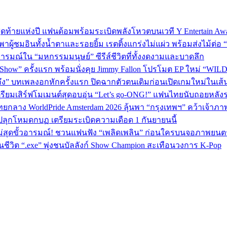
P 5 สุดท้ายแห่งปี แฟนด้อมพร้อมระเบิดพลังโหวตบนเวที Y Entertain Aw
” พาผู้ชมอินทั้งน้ำตาและรอยยิ้ม เรตติ้งแกร่งไม่แผ่ว พร้อมส่งไม้ต
อารมณ์ใน “มหกรรมมนุษย์” ซีรีส์ชีวิตที่ทั้งงดงามและบาดลึก
 Show” ครั้งแรก พร้อมนั่งคุย Jimmy Fallon โปรโมต EP ใหม่ “WIL
ถึง” บทเพลงอกหักครั้งแรก ปิดฉากตัวตนเดิมก่อนเปิดเกมใหม่ในเส
เตรียมเสิร์ฟโมเมนต์สุดอบอุ่น “Let’s go-ONG!” แฟนไทยนับถอยหลัง
ทยกลาง WorldPride Amsterdam 2026 ลุ้นพา “กรุงเทพฯ” คว้าเจ้าภา
ปลุกโหมดกบฏ เตรียมระเบิดความเดือด 1 กันยายนนี้
ม่สุดขั้วอารมณ์! ชวนแฟนฟัง “เพลิดเพลิน” ก่อนใครบนจอภาพยนตร
วิต “.exe” พุ่งชนบัลลังก์ Show Champion สะเทือนวงการ K‑Pop