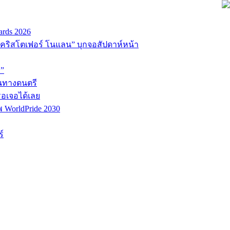
ards 2026
่อ “คริสโตเฟอร์ โนแลน” บุกจอสัปดาห์หน้า
D”
้นทางดนตรี
รอเจอได้เลย
พ WorldPride 2030
์