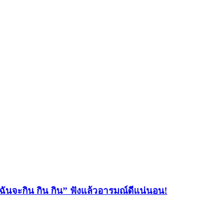
้ฉันจะกิน กิน กิน” ฟังแล้วอารมณ์ดีแน่นอน!