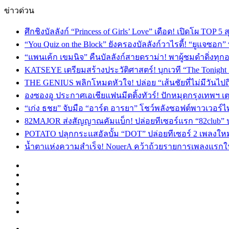
ข่าวด่วน
ศึกชิงบัลลังก์ “Princess of Girls’ Love” เดือด! เปิดโผ TO
“You Quiz on the Block” ยังครองบัลลังก์วาไรตี้! “ยูแจซอก
“แพนเค้ก เขมนิจ” คืนบัลลังก์สายดราม่า! พาผู้ชมดำดิ่งทุก
KATSEYE เตรียมสร้างประวัติศาสตร์! บุกเวที “The Tonight
THE GENIUS พลิกโหมดหัวใจ! ปล่อย “เส้นชัยที่ไม่มีวันไป
องซองอู ประกาศเอเชียแฟนมีตติ้งทัวร์! ปักหมุดกรุงเทพฯ 
“เก่ง ธชย” จับมือ “อาร์ต อารยา” โชว์พลังซอฟต์พาวเวอร์ไ
82MAJOR ส่งสัญญาณคัมแบ็ก! ปล่อยทีเซอร์แรก “82club” 
POTATO ปลุกกระแสอัลบั้ม “DOT” ปล่อยทีเซอร์ 2 เพลงให
น้ำตาแห่งความสำเร็จ! NouerA คว้าถ้วยรายการเพลงแรกในชี
Facebook
X
YouTube
Instagram
TikTok
Switch
skin
Menu