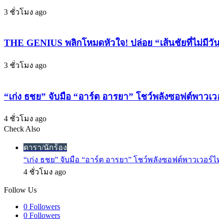
“จาก
3 ชั่วโมง ago
นี้
ฉัน
THE GENIUS พลิกโหมดหัวใจ! ปล่อย “เส้นชัยที่ไม่มีวั
จะ
กิน
3 ชั่วโมง ago
กิน
กิน”
“เก่ง ธชย” จับมือ “อาร์ต อารยา” โชว์พลังซอฟต์พาวเ
ฟัง
แล้ว
4 ชั่วโมง ago
อารมณ์
Check Also
ดี
Close
แน่นอน!
ดารา/นักร้อง
“เก่ง ธชย” จับมือ “อาร์ต อารยา” โชว์พลังซอฟต์พาวเวอร์ไ
4 ชั่วโมง ago
Follow Us
0
Followers
0
Followers