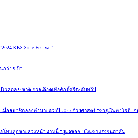
“2024 KBS Song Festival”
นกว่า 9 ปี”
ปโวคอล 9 ชาติ ดวลเดือดเพื่อศักดิ์ศรีระดับทวีป
 เมื่อสมาชิกลองทำนายดวงปี 2025 ด้วยศาสตร์ “ซาจู-ไพ่ทาโรต์” 
บขอโทษลูกชายล่วงหน้า งานนี้ “ยูแจซอก” ยังแซวแรงจนฮาลั่น