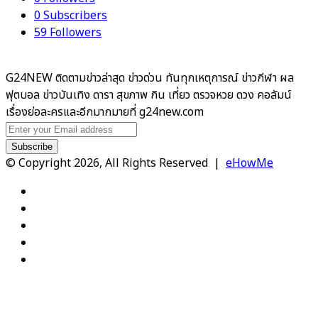
0
Subscribers
59
Followers
G24NEW ติดตามข่าวล่าสุด ข่าวด่วน ทันทุกเหตุการณ์ ข่าวกีฬา ผล
ฟุตบอล ข่าวบันเทิง ดารา สุขภาพ กิน เที่ยว ตรวจหวย ดวง คอลัมน์
เรื่องย่อละครและอีกมากมายที่ g24new.com
Enter
your
Email
© Copyright 2026, All Rights Reserved |
eHowMe
address
Facebook
X
YouTube
Instagram
TikTok
Facebook
X
WhatsApp
Telegram
Viber
Back
to