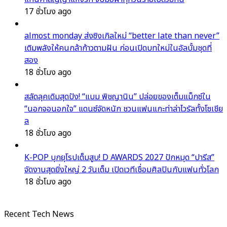
17 ชั่วโมง ago
almost monday ส่งซิงเกิลใหม่ “better late than never”
เติมพลังให้คนกล้าก้าวตามฝัน ก่อนเปิดบทใหม่ในอัลบั้มชุดที่
สอง
18 ชั่วโมง ago
สลัดลุคเดิมสุดปัง! “แบม พิชญานิน” ปล่อยของเต็มแม็กซ์ใน
“นอกจอนอกใจ” แดนซ์จัดหนัก ชวนแฟนแกะท่าล่าไวรัลทั้งโซเชีย
ล
18 ชั่วโมง ago
K-POP บุกยุโรปเต็มสูบ! D AWARDS 2027 ปักหมุด “ปารีส”
จัดงานสุดยิ่งใหญ่ 2 วันเต็ม เปิดเวทีเชื่อมศิลปินกับแฟนทั่วโลก
18 ชั่วโมง ago
Recent Tech News