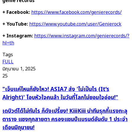
genie records
+ Facebook:
https://www.facebook.com/genierecords/
+ YouTube:
https://www.youtube.com/user/Genierock
+ Instagram:
https://www.instagram.com/genierecords/?
hl=th
Tags
FULL
มิถุนายน 1, 2025
25
"เจ็บ
"เจ็บแค่ไหนก็ยังไหว! ASIA7 ส่ง 'ไม่เป็นไร (It’s
แค่
Alright)' โอบหัวใจคนล้า ในวันที่โลกไม่ยอมใจอ่อน!"
ไหน
ก็
เด
เดบิวต์ได้ไม่ทันไร ก็ดังเปรี้ยง! KiiiKiii นำทีมรุกกี้แรงทะลุ
ยัง
บิ
ตาราง แซงทุกสายตา ครองแชมป์แบรนด์อันดับ 1 ประจำ
ไหว!
วต์
เดือนมิถุนายน!
ASIA7
ได้