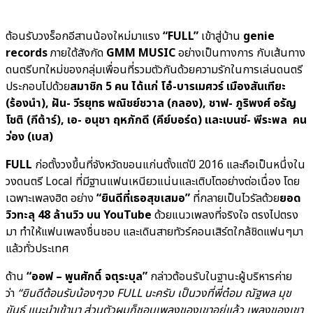
ต้อนรับวงร็อกอีสานน้องใหม่มาแรง
“
FULL”
เข้าสู่บ้าน
genie
records
ภายใต้สังกัด
GMM MUSIC
อย่างเป็นทางการ กับเส้นทาง
ดนตรีบทใหม่ของกลุ่มเพื่อนที่รวมตัวกันด้วยความรักในการเล่นดนตรี
ประกอบไปด้วย
สมาชิก 5 คน ได้แก่ โอ๋-บารเมศวร์ เมืองสันเทียะ
(ร้องนำ)
, ฝัน- วีรยุทธ พณิชย์ชวาล (กลอง), ชาฟ- ภูริพงศ์ อรัญ
โชติ (กีต้าร์), เอ- อนุชา ฤหภักดี (คีย์บอร์ด) และเบนซ์- พีระพล คน
ว่อง (เบส)
FULL
ก่อตั้งวงขึ้นที่จังหวัดขอนแก่นตั้งแต่ปี 2016 และถือเป็นหนึ่งใน
วงดนตรี Local ที่มีฐานแฟนเหนียวแน่นและเติบโตอย่างต่อเนื่อง โดย
เฉพาะเพลงฮิต อย่าง
“ยินดีที่เธอสุขเสมอ”
ที่กลายเป็นไวรัลด้วย
ยอด
วิวทะลุ 48 ล้านวิว บน
YouTube
ด้วยแนวเพลงที่จริงใจ ตรงไปตรง
มา ทำให้แฟนเพลงชื่นชอบ และเดินสายทัวร์คอนเสิร์ตใกล้ชิดแฟนๆมา
แล้วทั่วประเทศ
ด้าน
“ออฟ – พูนศักดิ์ จตุระบุล”
กล่าวต้อนรับในฐานะผู้บริหารค่าย
ว่า
“ยินดีต้อนรับน้องๆวง
FULL นะครับ เป็นวงที่พี่ต๋อม ณัฐพล มุข
ขันธ์ แนะนำเข้ามา ส่วนตัวผมก็ชอบเพลงของเขาอยู่แล้ว เพลงของเขา