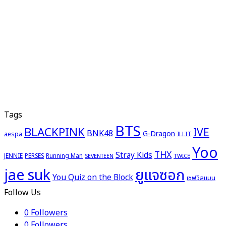
Tags
BTS
BLACKPINK
IVE
BNK48
G-Dragon
aespa
ILLIT
Yoo
THX
Stray Kids
JENNIE
PERSES
Running Man
TWICE
SEVENTEEN
ยูแจซอก
jae suk
You Quiz on the Block
เชฟวิลแมน
Follow Us
0
Followers
0
Followers