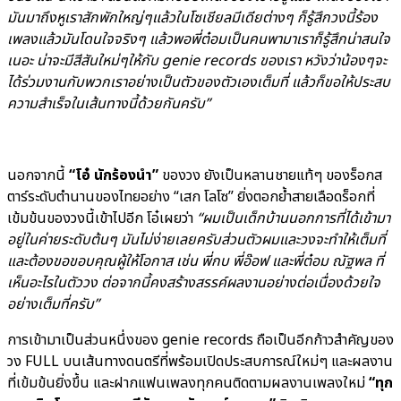
มันมาถึงหูเราสักพักใหญ่ๆแล้วในโซเชียลมีเดียต่างๆ ก็รู้สึกวงนี้ร้อง
เพลงแล้วมันโดนใจจริงๆ แล้วพอพี่ต๋อมเป็นคนพามาเราก็รู้สึกน่าสนใจ
เนอะ น่าจะมีสีสันใหม่ๆให้กับ genie records ของเรา หวังว่าน้องๆจะ
ได้ร่วมงานกับพวกเราอย่างเป็นตัวของตัวเองเต็มที่ แล้วก็ขอให้ประสบ
ความสำเร็จในเส้นทางนี้ด้วยกันครับ”
นอกจากนี้
“โอ๋ นักร้องนำ”
ของวง ยังเป็นหลานชายแท้ๆ ของร็อกส
ตาร์ระดับตำนานของไทยอย่าง “เสก โลโซ” ยิ่งตอกย้ำสายเลือดร็อกที่
เข้มข้นของวงนี้เข้าไปอีก โอ๋เผยว่า
“ผมเป็นเด็กบ้านนอกการที่ได้เข้ามา
อยู่ในค่ายระดับต้นๆ มันไม่ง่ายเลยครับส่วนตัวผมและวงจะทำให้เต็มที่
และต้องขอขอบคุณผู้ให้โอกาส เช่น พี่กบ พี่อ๊อฟ และพี่ต๋อม ณัฐพล ที่
เห็นอะไรในตัววง ต่อจากนี้คงสร้างสรรค์ผลงานอย่างต่อเนื่องด้วยใจ
อย่างเต็มที่ครับ”
การเข้ามาเป็นส่วนหนึ่งของ genie records ถือเป็นอีกก้าวสำคัญของ
วง FULL บนเส้นทางดนตรีที่พร้อมเปิดประสบการณ์ใหม่ๆ และผลงาน
ที่เข้มข้นยิ่งขึ้น และฝากแฟนเพลงทุกคนติดตามผลงานเพลงใหม่
“ทุก