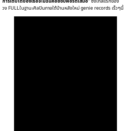
การเติบโตของเธอจะมีฉันคอยซับพอร์ตเสมอ”
ซิงเกิลแรกของ
วง FULLในฐานะศิลปินภายใต้บ้านหลังใหม่ genie records เร็วๆนี้