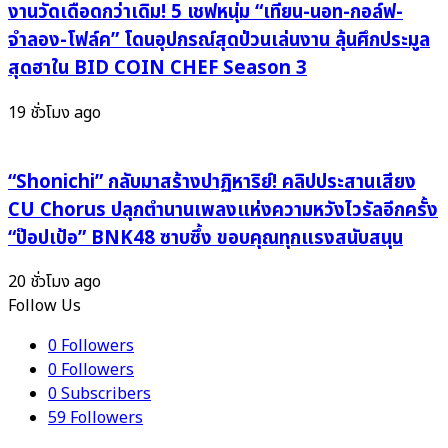
แบรนด์
งานวัดเดือดกว่าเดิม! 5 เชฟหนุ่ม “เทียน-นอท-กอล์ฟ-
อันดับ
จำลอง-โฟล์ค” โดนอุปกรณ์สุดป่วนเล่นงาน ลุ้นศึกประมูล
1
สุดฮาใน BID COIN CHEF Season 3
ประจำ
เดือน
19 ชั่วโมง ago
มิถุนายน!
“Shonichi” กลับมาสร้างปาฏิหาริย์! คลิปประสานเสียง
CU Chorus ปลุกตำนานเพลงแห่งความหวังไวรัลอีกครั้ง
“ป๊อปเป้อ” BNK48 ซาบซึ้ง ขอบคุณทุกแรงสนับสนุน
20 ชั่วโมง ago
Follow Us
0
Followers
0
Followers
0
Subscribers
59
Followers