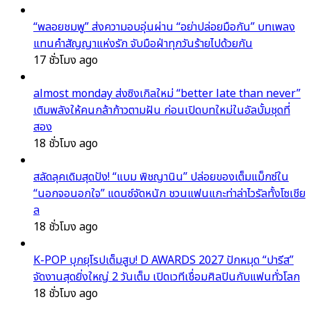
“พลอยชมพู” ส่งความอบอุ่นผ่าน “อย่าปล่อยมือกัน” บทเพลง
แทนคำสัญญาแห่งรัก จับมือฝ่าทุกวันร้ายไปด้วยกัน
17 ชั่วโมง ago
almost monday ส่งซิงเกิลใหม่ “better late than never”
เติมพลังให้คนกล้าก้าวตามฝัน ก่อนเปิดบทใหม่ในอัลบั้มชุดที่
สอง
18 ชั่วโมง ago
สลัดลุคเดิมสุดปัง! “แบม พิชญานิน” ปล่อยของเต็มแม็กซ์ใน
“นอกจอนอกใจ” แดนซ์จัดหนัก ชวนแฟนแกะท่าล่าไวรัลทั้งโซเชีย
ล
18 ชั่วโมง ago
K-POP บุกยุโรปเต็มสูบ! D AWARDS 2027 ปักหมุด “ปารีส”
จัดงานสุดยิ่งใหญ่ 2 วันเต็ม เปิดเวทีเชื่อมศิลปินกับแฟนทั่วโลก
18 ชั่วโมง ago