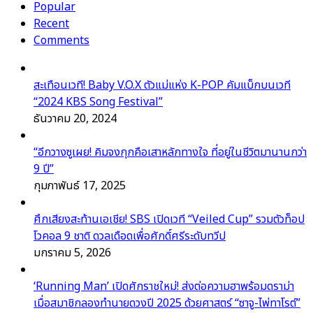
Popular
Recent
Comments
สะเทือนเวที! Baby V.O.X ตัวแม่แห่ง K-POP คัมแบ็กบนเวที
“2024 KBS Song Festival”
ธันวาคม 20, 2024
“อีกวางซูเผย! คิมจงกุกคือเสาหลักทางใจ ที่อยู่ในชีวิตมานานกว่า
9 ปี”
กุมภาพันธ์ 17, 2025
ศึกเสียงสะท้านเอเชีย! SBS เปิดเวที “Veiled Cup” รวมตัวท็อป
โวคอล 9 ชาติ ดวลเดือดเพื่อศักดิ์ศรีระดับทวีป
มกราคม 5, 2026
‘Running Man’ เปิดศักราชใหม่! ส่งต่อความฮาพร้อมดราม่า
เมื่อสมาชิกลองทำนายดวงปี 2025 ด้วยศาสตร์ “ซาจู-ไพ่ทาโรต์”