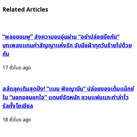
ส่ง
ไม่ทัน
Related Articles
'ไม่
ไร
เป็นไร
ก็
(It’s
ดัง
Alright)'
เปรี้ยง!
“พลอยชมพู” ส่งความอบอุ่นผ่าน “อย่าปล่อยมือกัน”
โอบ
KiiiKiii
บทเพลงแทนคำสัญญาแห่งรัก จับมือฝ่าทุกวันร้ายไปด้วย
หัวใจ
นำ
กัน
คน
ทีม
ล้า
รุก
17 ชั่วโมง ago
ใน
กี้
วัน
แรง
ที่
ทะลุ
สลัดลุคเดิมสุดปัง! “แบม พิชญานิน” ปล่อยของเต็มแม็กซ์
โลก
ตาราง
ใน “นอกจอนอกใจ” แดนซ์จัดหนัก ชวนแฟนแกะท่าล่าไว
ไม่
แซง
รัลทั้งโซเชียล
ยอม
ทุก
ใจอ่อน!"
สายตา
18 ชั่วโมง ago
ครอง
แชมป์