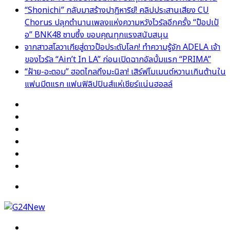
“Shonichi” กลับมาสร้างปาฏิหาริย์! คลิปประสานเสียง CU
Chorus ปลุกตำนานเพลงแห่งความหวังไวรัลอีกครั้ง “ป๊อปเป้
อ” BNK48 ซาบซึ้ง ขอบคุณทุกแรงสนับสนุน
จากสาวสโลวาเกียสู่ดาวป๊อประดับโลก! ทำความรู้จัก ADELA เจ้า
ของไวรัล “Ain’t In LA” ก่อนเปิดฉากอัลบั้มแรก “PRIMA”
“ฝ้าย-อะตอม” ฮอตไกลถึงมะนิลา! เสิร์ฟโมเมนต์หวานเกินต้านใน
แฟนมีตแรก แฟนฟิลิปปินส์แห่เชียร์แน่นฮอลล์
Facebook
X
YouTube
Instagram
TikTok
Switch
skin
Menu
Search