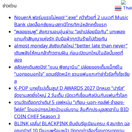
ข่าวด่วน
Thai
NouerA ฟอร์มแรงไม่หยุด! “.exe” คว้าถ้วยที่ 2 บนเวที Music
Bank ปลดล็อกชัยชนะสถานีโทรทัศน์หลักครั้งแรก
“พลอยชมพู” ส่งความอบอุ่นผ่าน “อย่าปล่อยมือกัน” บทเพลง
แทนคำสัญญาแห่งรัก จับมือฝ่าทุกวันร้ายไปด้วยกัน
almost monday ส่งซิงเกิลใหม่ “better late than never”
เติมพลังให้คนกล้าก้าวตามฝัน ก่อนเปิดบทใหม่ในอัลบั้มชุดที่
สอง
สลัดลุคเดิมสุดปัง! “แบม พิชญานิน” ปล่อยของเต็มแม็กซ์ใน
“นอกจอนอกใจ” แดนซ์จัดหนัก ชวนแฟนแกะท่าล่าไวรัลทั้งโซเชีย
ล
K-POP บุกยุโรปเต็มสูบ! D AWARDS 2027 ปักหมุด “ปารีส”
จัดงานสุดยิ่งใหญ่ 2 วันเต็ม เปิดเวทีเชื่อมศิลปินกับแฟนทั่วโลก
งานวัดเดือดกว่าเดิม! 5 เชฟหนุ่ม “เทียน-นอท-กอล์ฟ-จำลอง-
โฟล์ค” โดนอุปกรณ์สุดป่วนเล่นงาน ลุ้นศึกประมูลสุดฮาใน BID
COIN CHEF Season 3
BLINK เฮลั่น! BLACKPINK ยืนยันรียูเนียนครบ 4 สมาชิก ฉล
องเดบิวต์ 10 ปีแบบพร้อมหน้า ปิดทุกข่าวลือเรื่องการขาดงาน