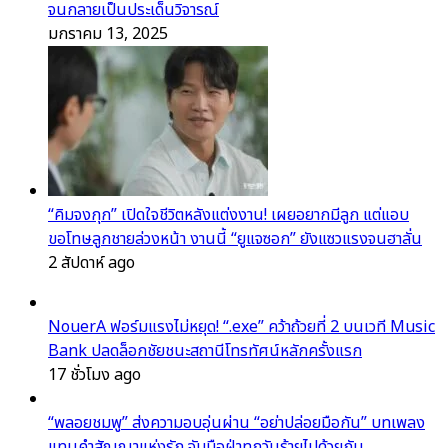
จนกลายเป็นประเด็นวิจารณ์
มกราคม 13, 2025
“คิมจงกุก” เปิดใจชีวิตหลังแต่งงาน! เผยอยากมีลูก แต่แอบ
ขอโทษลูกชายล่วงหน้า งานนี้ “ยูแจซอก” ยังแซวแรงจนฮาลั่น
2 สัปดาห์ ago
NouerA ฟอร์มแรงไม่หยุด! “.exe” คว้าถ้วยที่ 2 บนเวที Music
Bank ปลดล็อกชัยชนะสถานีโทรทัศน์หลักครั้งแรก
17 ชั่วโมง ago
“พลอยชมพู” ส่งความอบอุ่นผ่าน “อย่าปล่อยมือกัน” บทเพลง
แทนคำสัญญาแห่งรัก จับมือฝ่าทุกวันร้ายไปด้วยกัน