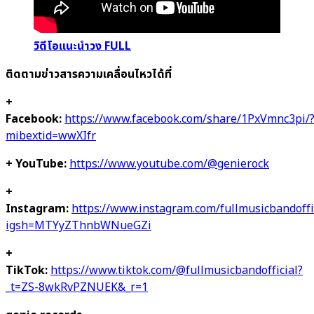
วิดีโอแนะนำวง FULL
ติดตามข่าวสารความเคลื่อนไหวได้ที่
+
Facebook:
https://www.facebook.com/share/1PxVmnc3pi/
mibextid=wwXIfr
+ YouTube:
https://www.youtube.com/@genierock
+
Instagram:
https://www.instagram.com/fullmusicbandoffi
igsh=MTYyZThnbWNueGZi
+
TikTok:
https://www.tiktok.com/@fullmusicbandofficial?
_t=ZS-8wkRvPZNUEK&_r=1