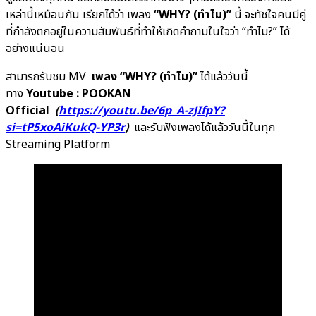
เหล่านี้เหมือนกัน
เรียกได้ว่า เพลง
“WHY? (ทำไม)”
นี้ จะทัชใจคนมีคู่
ที่กำลังตกอยู่ในความสัมพันธ์ที่ทำให้เกิดคำถามในใจว่า “ทำไม?” ได้
อย่างแน่นอน
สามารถรับชม MV
เพลง “WHY? (ทำไม)”
ได้แล้ววันนี้
ทาง
Youtube : POOKAN
Official
(
https://youtu.be/6p_A-zJIfpY?
si=tP5xoAiKukQ-YP3r
)
และรับฟังเพลงได้แล้ววันนี้ในทุก
Streaming Platform