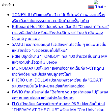
ข่าวด่วน
Thai
▼
TONEYLIU เปิดแผลหัวใจด้วย “วันที่ฝนพรำ” เพลงจากเรื่อง
จริง เมื่อประโยคธรรมดากลายเป็นคำลาครั้งสุดท้าย
Billboard Hot 100 สัปดาห์ล่าสุดเดือดจัด! “Choosin’ Texas”
ครองบัลลังก์ต่อ พร้อมสร้างประวัติศาสตร์ Top 5 เป็นเพลง
Country ยกแผง
SAMUI แจกความละมุน! โชว์เสียงผ่านไอจีสั้น ๆ แต่แฟนใจสั่น
แห่เรียกร้อง “ขอเวอร์ชันเต็มได้ไหม?”
i-dle ปลุกตำนาน “TOMBOY” ทะลุ 400 ล้านวิว! ขึ้นแท่น MV
แห่งความสำเร็จตัวที่ 3 ของวง
MONOMAX เปิดโหมด! “สิงหาเดือด” จัดเต็มกีฬา–ซีรีส์ ดูกัน
ยาวทั้งเดือน พรีเมียร์ลีกชนลูกยางโลก!
F.HERO ปะทะ DOLLA! เปิดเกมเพลงอาเซียน ส่ง “G.O.A.T”
ระเบิดความมั่นใจ ไทย–มาเลเซียแท็กทีมสุดเดือด
FAVIQ ทำคนใจบาง! ส่ง “Before you go (ถ้าเธอจะไป)” เพลง
ของคนยอมปล่อย แต่ขอหัวใจคืนก่อนลา
FLO เปิดคลับแห่งการเยียวยา! สามสาว R&B ปล่อยอัลบั้มใหม่
“THERAPY AT THE CLUB” พร้อม MV “Cry Ugly” ก่อน