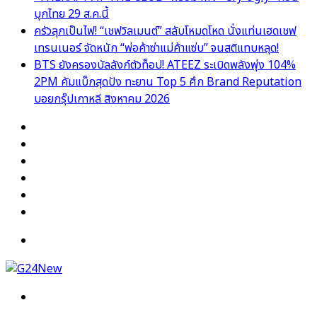
บุกไทย 29 ส.ค.นี้
ครัวลุกเป็นไฟ! “เชฟวิลเมนต์” สลับโหมดโหด นั่งแท่นเฮดเชฟ
เทรนเนอร์ จัดหนัก “พ่อค้าซ่าแม่ค้าแซ่บ” จนสติแทบหลุด!
BTS ยังครองบัลลังก์ตัวท็อป! ATEEZ ระเบิดพลังพุ่ง 104%
2PM คัมแบ็กสุดปัง ทะยาน Top 5 ศึก Brand Reputation
บอยกรุ๊ปเกาหลี สิงหาคม 2026
Facebook
X
YouTube
Instagram
TikTok
Switch
skin
Menu
Search
for