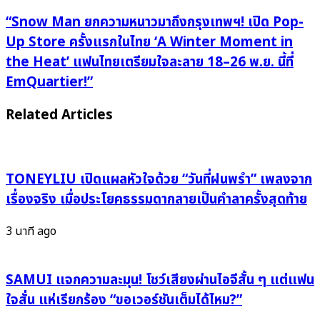
Paramount
“Snow
“Snow Man ยกความหนาวมาถึงกรุงเทพฯ! เปิด Pop-
เตรียม
Man
Up Store ครั้งแรกในไทย ‘A Winter Moment in
ปิด
ยก
the Heat’ แฟนไทยเตรียมใจละลาย 18–26 พ.ย. นี้ที่
ช่อง
ความ
EmQuartier!”
MTV
หนาว
ทั่ว
มา
Related Articles
ยุโรป
ถึง
สิ้น
กรุงเทพฯ!
ปี
เปิด
2025
Pop-
TONEYLIU เปิดแผลหัวใจด้วย “วันที่ฝนพรำ” เพลงจาก
ยุค
Up
เรื่องจริง เมื่อประโยคธรรมดากลายเป็นคำลาครั้งสุดท้าย
ใหม่
Store
ของ
ครั้ง
3 นาที ago
วงการ
แรก
เพลง
ใน
กำลัง
ไทย
SAMUI แจกความละมุน! โชว์เสียงผ่านไอจีสั้น ๆ แต่แฟน
มา
‘A
ใจสั่น แห่เรียกร้อง “ขอเวอร์ชันเต็มได้ไหม?”
แทนที่!”
Winter