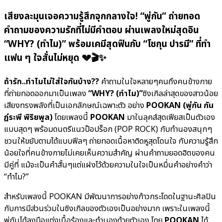
เสียงละมุนเจอความรู้สึกจุกกลางใจ! “พู่กัน” ถ่ายทอด
คำถามของความรักที่ไม่มีคำตอบ ผ่านเพลงใหม่สุดอิน
“WHY? (ทำไม)” พร้อมเคมีสุดฟินกับ “โชกุน ปารมี” ที่ทำ
แฟน ๆ ใจสั่นไม่หยุด 💔🎬✨
ถ้ารัก..ทำไมไม่ใส่ใจกันบ้าง??
คำถามในใจหลายๆคนถึงคนข้างกาย
ที่ถ่ายทอดออกมาเป็นเพลง
“WHY? (ทำไม)”
ซิงเกิลล่าสุดของสาวน้อย
เสียงทรงพลังที่เป็นเอกลักษณ์เฉพาะตัว อย่าง
POOKAN (พู่กัน กัน
ฏ์ระพี พิริยพูล)
โดยเพลงนี้
POOKAN
มาในลุคส์สุดเฟียสเป็นตัวเอง
แบบสุดๆ พร้อมดนตรีแนวป๊อปร็อก (POP ROCK) กับทำนองสนุกๆ
ชวนให้ขยับตามได้แบบฟีลๆ ถ่ายทอดเนื้อหาติดหูสุดโดนใจ กับความรู้สึก
น้อยใจที่คนข้างกายไม่เคยเห็นความสำคัญ ผ่านคำถามยอดฮิตของคน
มีคู่ที่ แม้จะเป็นคำสั้นๆแต่แฝงไว้ด้วยความในใจเป็นหมื่นคำอย่างคำว่า
“ทำไม?”
สำหรับเพลงนี้ POOKAN มีพัฒนาการอย่างก้าวกระโดดในฐานะศิลปิน
กับการมีส่วนร่วมในซิงเกิลของตัวเองเป็นอย่างมาก เพราะในเพลงนี้
พู่กันได้ลงมือแต่งเนื้อร้องและทำนองด้วยตัวเอง โดย
POOKAN
ได้