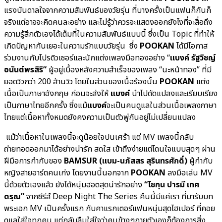
แรงบันดาลใจจากความสัมพันธ์ของวัยรุ่น ที่บางครั้งเป็นแฟนก็กันก็
จริงแต่อาจจะคิดคนละอย่าง และไม่รู้ว่าควรจะแสดงออกยังไงที่จะสื่อถึง
ความรู้สึกตัวเองได้เต็มที่ในความสัมพันธ์แบบนี้ ซึ่งเป็น Topic ที่ทำให้
เกิดปัญหากันเยอะในความรักแบบวัยรุ่น ซึ่ง
POOKAN
ได้มีโอกาส
ร่วมงานกับโปรดิวเซอร์และนักแต่งเพลงมือทองอย่าง “
แบงค์
รัฐวิชญ์
อนันต์พรสิริ”
ผู้อยู่เบื้องหลังความสำเร็จของเพลง “นะหน้าทอง” ที่มี
ยอดวิวกว่า 200 ล้านวิว โดยในส่วนของเนื้อร้องนั้น
POOKAN
แต่ง
เนื้อเป็นภาษาอังกฤษ ก่อนจะส่งให้
แบงค์
นำไปดัดแปลงและเรียบเรียง
เป็นภาษาไทยอีกครั้ง ซึ่งแม้
แบงค์
จะเป็นคนดูแลในส่วนเนื้อเพลงภาษา
ไทยแต่เนื้อหาทั้งหมดยังคงความเป็นตัวพู่กันอยู่ไม่เปลี่ยนแปลง
แม้ว่าเนื้อหาในเพลงนี้จะดูน้อยใจปนเศร้า แต่ MV เพลงนี้กลับ
ถ่ายทอดออกมาได้อย่างน่ารัก สดใส เข้าถึงง่ายแต่โดนใจแบบสุดๆ ผ่าน
ฝีมือการกำกับของ
BAMSUR (แบม-
นภัสสร สุรินทรศักดิ์)
ผู้กำกับ
หญิงสายอาร์ตคนเก่ง โดยงานนี้นอกจาก
POOKAN
ลงมือเล่น MV
นี้ด้วยตัวเองแล้ว ยังได้หนุ่มฮอตสุดน่ารักอย่าง
“โชกุน ปารมี เทศ
ดรุณ”
จากซีรีส์ Deep Night The Series คืนนี้มีแค่เรา ที่มารับบท
พระเอก MV เป็นครั้งแรก กับคาแรกเตอร์แฟนหนุ่มสุดไฮเปอร์ ที่คอย
ดูแลใส่ใจทุกคน แต่กลับลืมใส่ใจว่าคนข้างๆกายตัวเองก็ต้องการสิ่ง