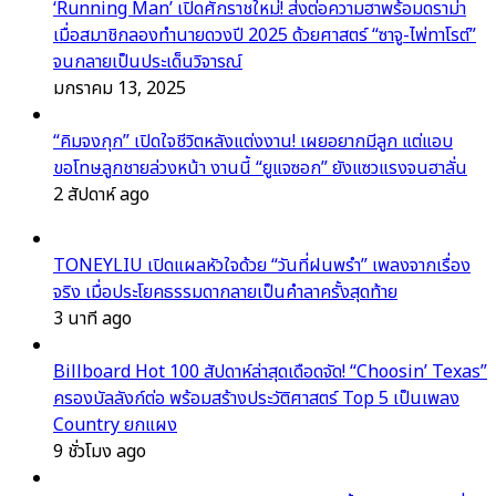
‘Running Man’ เปิดศักราชใหม่! ส่งต่อความฮาพร้อมดราม่า
เมื่อสมาชิกลองทำนายดวงปี 2025 ด้วยศาสตร์ “ซาจู-ไพ่ทาโรต์”
จนกลายเป็นประเด็นวิจารณ์
มกราคม 13, 2025
“คิมจงกุก” เปิดใจชีวิตหลังแต่งงาน! เผยอยากมีลูก แต่แอบ
ขอโทษลูกชายล่วงหน้า งานนี้ “ยูแจซอก” ยังแซวแรงจนฮาลั่น
2 สัปดาห์ ago
TONEYLIU เปิดแผลหัวใจด้วย “วันที่ฝนพรำ” เพลงจากเรื่อง
จริง เมื่อประโยคธรรมดากลายเป็นคำลาครั้งสุดท้าย
3 นาที ago
Billboard Hot 100 สัปดาห์ล่าสุดเดือดจัด! “Choosin’ Texas”
ครองบัลลังก์ต่อ พร้อมสร้างประวัติศาสตร์ Top 5 เป็นเพลง
Country ยกแผง
9 ชั่วโมง ago