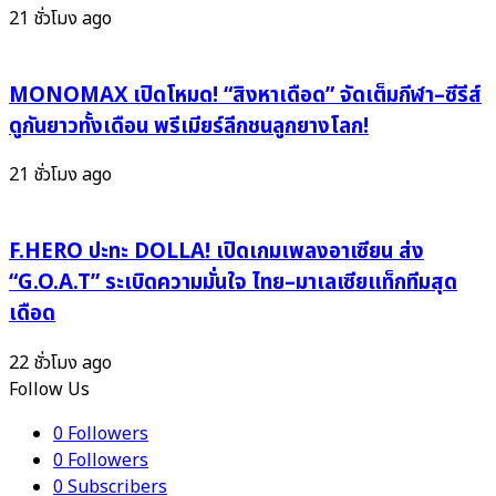
Moment
21 ชั่วโมง ago
in
the
Heat’
MONOMAX เปิดโหมด! “สิงหาเดือด” จัดเต็มกีฬา–ซีรีส์
แฟน
ดูกันยาวทั้งเดือน พรีเมียร์ลีกชนลูกยางโลก!
ไทย
เตรียม
21 ชั่วโมง ago
ใจ
ละลาย
F.HERO ปะทะ DOLLA! เปิดเกมเพลงอาเซียน ส่ง
18–
26
“G.O.A.T” ระเบิดความมั่นใจ ไทย–มาเลเซียแท็กทีมสุด
พ.ย.
เดือด
นี้
ที่
22 ชั่วโมง ago
EmQuartier!”
Follow Us
0
Followers
0
Followers
0
Subscribers