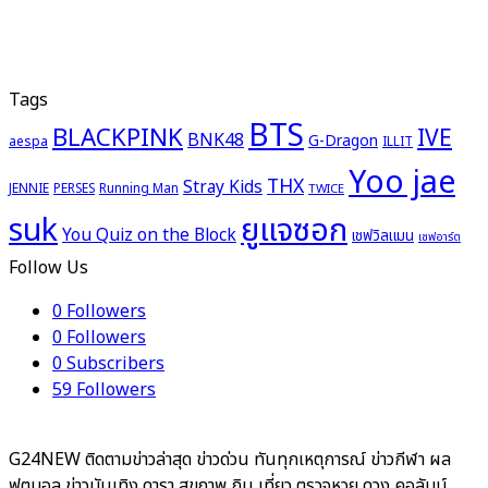
Tags
BTS
BLACKPINK
IVE
BNK48
G-Dragon
aespa
ILLIT
Yoo jae
THX
Stray Kids
JENNIE
PERSES
Running Man
TWICE
ยูแจซอก
suk
You Quiz on the Block
เชฟวิลแมน
เชฟอาร์ต
Follow Us
0
Followers
0
Followers
0
Subscribers
59
Followers
G24NEW ติดตามข่าวล่าสุด ข่าวด่วน ทันทุกเหตุการณ์ ข่าวกีฬา ผล
ฟุตบอล ข่าวบันเทิง ดารา สุขภาพ กิน เที่ยว ตรวจหวย ดวง คอลัมน์