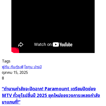
Tags
พู่กัน กันฏ์ระพี
โชกุน ปารมี
ตุลาคม 15, 2025
8
“ตำนาน
“ตำนานกำลังจะปิดฉาก! Paramount เตรียมปิดช่อง
กำลัง
MTV ทั่วยุโรปสิ้นปี 2025 ยุคใหม่ของวงการเพลงกำลัง
จะ
มาแทนที่!”
ปิดฉาก!