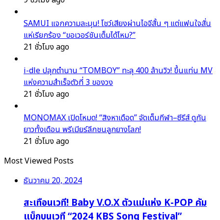
SAMUI แจกความละมุน! โชว์เสียงผ่านไอจีสั้น ๆ แต่แฟนใจสั่น
แห่เรียกร้อง “ขอเวอร์ชันเต็มได้ไหม?”
21 ชั่วโมง ago
i-dle ปลุกตำนาน “TOMBOY” ทะลุ 400 ล้านวิว! ขึ้นแท่น MV
แห่งความสำเร็จตัวที่ 3 ของวง
21 ชั่วโมง ago
MONOMAX เปิดโหมด! “สิงหาเดือด” จัดเต็มกีฬา–ซีรีส์ ดูกัน
ยาวทั้งเดือน พรีเมียร์ลีกชนลูกยางโลก!
21 ชั่วโมง ago
Most Viewed Posts
ธันวาคม 20, 2024
สะเทือนเวที! Baby V.O.X ตัวแม่แห่ง K-POP คัม
แบ็กบนเวที “2024 KBS Song Festival”