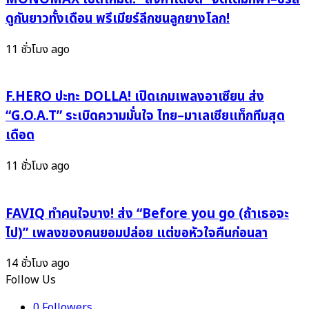
คอล
หน้า
ดูกันยาวทั้งเดือน พรีเมียร์ลีกชนลูกยางโลก!
9
ใส
ชาติ
ไฟ
11 ชั่วโมง ago
ดวล
แรง
เดือด
เพื่อ
F.HERO ปะทะ DOLLA! เปิดเกมเพลงอาเซียน ส่ง
ศักดิ์ศรี
“G.O.A.T” ระเบิดความมั่นใจ ไทย–มาเลเซียแท็กทีมสุด
ระดับ
ทวีป
เดือด
11 ชั่วโมง ago
FAVIQ ทำคนใจบาง! ส่ง “Before you go (ถ้าเธอจะ
ไป)” เพลงของคนยอมปล่อย แต่ขอหัวใจคืนก่อนลา
14 ชั่วโมง ago
Follow Us
0
Followers