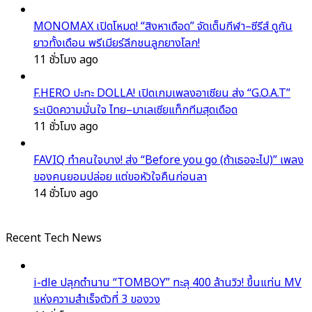
MONOMAX เปิดโหมด! “สิงหาเดือด” จัดเต็มกีฬา–ซีรีส์ ดูกัน
ยาวทั้งเดือน พรีเมียร์ลีกชนลูกยางโลก!
11 ชั่วโมง ago
F.HERO ปะทะ DOLLA! เปิดเกมเพลงอาเซียน ส่ง “G.O.A.T”
ระเบิดความมั่นใจ ไทย–มาเลเซียแท็กทีมสุดเดือด
11 ชั่วโมง ago
FAVIQ ทำคนใจบาง! ส่ง “Before you go (ถ้าเธอจะไป)” เพลง
ของคนยอมปล่อย แต่ขอหัวใจคืนก่อนลา
14 ชั่วโมง ago
Recent Tech News
i-dle ปลุกตำนาน “TOMBOY” ทะลุ 400 ล้านวิว! ขึ้นแท่น MV
แห่งความสำเร็จตัวที่ 3 ของวง