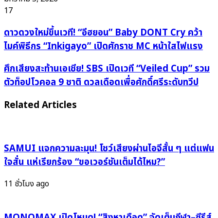
17
ดาว
ดาวดวงใหม่ขึ้นเวที! “อีฮยอน” Baby DONT Cry คว้า
ดวง
ไมค์พิธีกร “Inkigayo” เปิดศักราช MC หน้าใสไฟแรง
ใหม่
ขึ้น
ศึก
ศึกเสียงสะท้านเอเชีย! SBS เปิดเวที “Veiled Cup” รวม
เวที!
เสียง
ตัวท็อปโวคอล 9 ชาติ ดวลเดือดเพื่อศักดิ์ศรีระดับทวีป
“อีฮ
สะท้าน
ยอน”
เอเชีย!
Related Articles
Baby
SBS
DONT
เปิด
Cry
เวที
SAMUI แจกความละมุน! โชว์เสียงผ่านไอจีสั้น ๆ แต่แฟน
คว้า
“Veiled
ไมค์
Cup”
ใจสั่น แห่เรียกร้อง “ขอเวอร์ชันเต็มได้ไหม?”
พิธีกร
รวม
“Inkigayo”
11 ชั่วโมง ago
ตัว
เปิด
ท็อป
ศักราช
โว
MONOMAX เปิดโหมด! “สิงหาเดือด” จัดเต็มกีฬา–ซีรีส์
MC