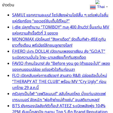
ข่าวด่วน
Thai
▼
SAMUI แจกความละมุน! โชว์เสียงผ่านไอจีสั้น ๆ แต่แฟนใจสั่น
แห่เรียกร้อง “ขอเวอร์ชันเต็มได้ไหม?”
i-dle ปลุกตำนาน “TOMBOY” ทะลุ 400 ล้านวิว! ขึ้นแท่น MV
แห่งความสำเร็จตัวที่ 3 ของวง
MONOMAX เปิดโหมด! “สิงหาเดือด” จัดเต็มกีฬา–ซีรีส์ ดูกัน
ยาวทั้งเดือน พรีเมียร์ลีกชนลูกยางโลก!
F.HERO ปะทะ DOLLA! เปิดเกมเพลงอาเซียน ส่ง “G.O.A.T”
ระเบิดความมั่นใจ ไทย–มาเลเซียแท็กทีมสุดเดือด
FAVIQ ทำคนใจบาง! ส่ง “Before you go (ถ้าเธอจะไป)” เพลง
ของคนยอมปล่อย แต่ขอหัวใจคืนก่อนลา
FLO เปิดคลับแห่งการเยียวยา! สามสาว R&B ปล่อยอัลบั้มใหม่
“THERAPY AT THE CLUB” พร้อม MV “Cry Ugly” ก่อน
บุกไทย 29 ส.ค.นี้
ครัวลุกเป็นไฟ! “เชฟวิลเมนต์” สลับโหมดโหด นั่งแท่นเฮดเชฟ
เทรนเนอร์ จัดหนัก “พ่อค้าซ่าแม่ค้าแซ่บ” จนสติแทบหลุด!
BTS ยังครองบัลลังก์ตัวท็อป! ATEEZ ระเบิดพลังพุ่ง 104%
2PM คัมแบ็กสุดปัง ทะยาน Top 5 ศึก Brand Reputation