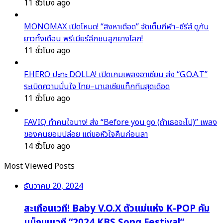
11 ชั่วโมง ago
MONOMAX เปิดโหมด! “สิงหาเดือด” จัดเต็มกีฬา–ซีรีส์ ดูกัน
ยาวทั้งเดือน พรีเมียร์ลีกชนลูกยางโลก!
11 ชั่วโมง ago
F.HERO ปะทะ DOLLA! เปิดเกมเพลงอาเซียน ส่ง “G.O.A.T”
ระเบิดความมั่นใจ ไทย–มาเลเซียแท็กทีมสุดเดือด
11 ชั่วโมง ago
FAVIQ ทำคนใจบาง! ส่ง “Before you go (ถ้าเธอจะไป)” เพลง
ของคนยอมปล่อย แต่ขอหัวใจคืนก่อนลา
14 ชั่วโมง ago
Most Viewed Posts
ธันวาคม 20, 2024
สะเทือนเวที! Baby V.O.X ตัวแม่แห่ง K-POP คัม
แบ็กบนเวที “2024 KBS Song Festival”