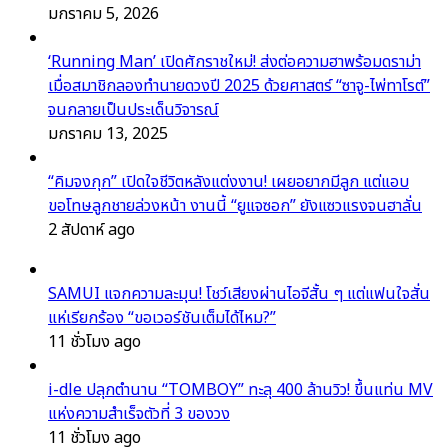
มกราคม 5, 2026
‘Running Man’ เปิดศักราชใหม่! ส่งต่อความฮาพร้อมดราม่า
เมื่อสมาชิกลองทำนายดวงปี 2025 ด้วยศาสตร์ “ซาจู-ไพ่ทาโรต์”
จนกลายเป็นประเด็นวิจารณ์
มกราคม 13, 2025
“คิมจงกุก” เปิดใจชีวิตหลังแต่งงาน! เผยอยากมีลูก แต่แอบ
ขอโทษลูกชายล่วงหน้า งานนี้ “ยูแจซอก” ยังแซวแรงจนฮาลั่น
2 สัปดาห์ ago
SAMUI แจกความละมุน! โชว์เสียงผ่านไอจีสั้น ๆ แต่แฟนใจสั่น
แห่เรียกร้อง “ขอเวอร์ชันเต็มได้ไหม?”
11 ชั่วโมง ago
i-dle ปลุกตำนาน “TOMBOY” ทะลุ 400 ล้านวิว! ขึ้นแท่น MV
แห่งความสำเร็จตัวที่ 3 ของวง
11 ชั่วโมง ago