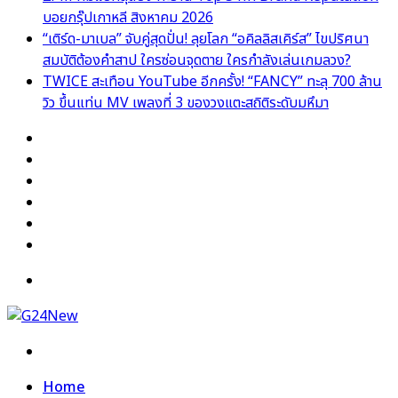
บอยกรุ๊ปเกาหลี สิงหาคม 2026
“เติร์ด-มาเบล” จับคู่สุดปั่น! ลุยโลก “อคิลลิสเคิร์ส” ไขปริศนา
สมบัติต้องคำสาป ใครซ่อนจุดตาย ใครกำลังเล่นเกมลวง?
TWICE สะเทือน YouTube อีกครั้ง! “FANCY” ทะลุ 700 ล้าน
วิว ขึ้นแท่น MV เพลงที่ 3 ของวงแตะสถิติระดับมหึมา
Facebook
X
YouTube
Instagram
TikTok
Switch
skin
Menu
Search
for
Home