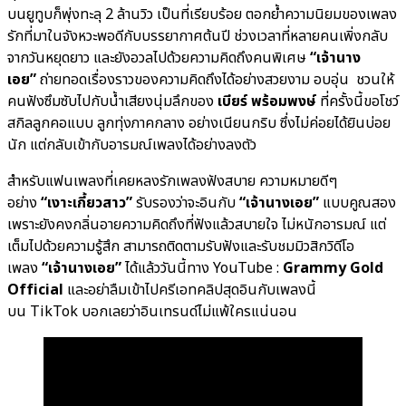
บนยูทูบก็พุ่งทะลุ 2 ล้านวิว เป็นที่เรียบร้อย ตอกย้ำความนิยมของเพลง
รักที่มาในจังหวะพอดีกับบรรยากาศต้นปี ช่วงเวลาที่หลายคนเพิ่งกลับ
จากวันหยุดยาว และยังอวลไปด้วยความคิดถึงคนพิเศษ
“เจ้านาง
เอย”
ถ่ายทอดเรื่องราวของความคิดถึงได้อย่างสวยงาม อบอุ่น ชวนให้
คนฟังซึมซับไปกับน้ำเสียงนุ่มลึกของ
เบียร์ พร้อมพงษ์
ที่ครั้งนี้ขอโชว์
สกิลลูกคอแบบ ลูกทุ่งภาคกลาง อย่างเนียนกริบ ซึ่งไม่ค่อยได้ยินบ่อย
นัก แต่กลับเข้ากับอารมณ์เพลงได้อย่างลงตัว
สำหรับแฟนเพลงที่เคยหลงรักเพลงฟังสบาย ความหมายดีๆ
อย่าง
“เงาะเกี้ยวสาว”
รับรองว่าจะอินกับ
“เจ้านางเอย”
แบบคูณสอง
เพราะยังคงกลิ่นอายความคิดถึงที่ฟังแล้วสบายใจ ไม่หนักอารมณ์ แต่
เต็มไปด้วยความรู้สึก สามารถติดตามรับฟังและรับชมมิวสิกวิดีโอ
เพลง
“เจ้านางเอย”
ได้แล้ววันนี้ทาง YouTube :
Grammy Gold
Official
และอย่าลืมเข้าไปครีเอทคลิปสุดอินกับเพลงนี้
บน TikTok บอกเลยว่าอินเทรนด์ไม่แพ้ใครแน่นอน