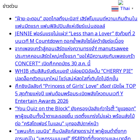
ข่าวด่วน
Thai
▼
“ฝ้าย-อะตอม” ฮอตไกลถึงมะนิลา! เสิร์ฟโมเมนต์หวานเกินต้านใน
แฟนมีตแรก แฟนฟิลิปปินส์แห่เชียร์แน่นฮอลล์
JENNIE ฟอร์มแรงไม่แผ่ว! “Less than a Lover” ซิวถ้วยที่ 2
บนเวที M Countdown ตอกย้ำพลังโซโล่คว้าชัยต่อเนื่อง
จากเพลงเศร้าสู่คอนเสิร์ตแห่งความทรงจำ! manutsawee
ประกาศคอนเสิร์ตใหญ่ครั้งแรก “ขอให้มีความสุขกับเพลงเศร้า
CONCERT” เปิดศึกกดบัตร 30 ส.ค. นี้
WHIB เติมสีสันรับซัมเมอร์! ปล่อยมินิอัลบั้ม “CHERRY PIE”
ปลดล็อกตัวตนบทใหม่ โชว์เสน่ห์สดใสที่เติบโตไปอีกขั้น
ศึกชิงบัลลังก์ “Princess of Girls’ Love” เดือด! เปิดโผ TOP
5 สุดท้ายแห่งปี แฟนด้อมพร้อมระเบิดพลังโหวตบนเวที Y
Entertain Awards 2026
“You Quiz on the Block” ยังครองบัลลังก์วาไรตี้! “ยูแจซอก”
พาผู้ชมอินทั้งน้ำตาและรอยยิ้ม เรตติ้งแกร่งไม่แผ่ว พร้อมส่งไม้
ต่อ “คริสโตเฟอร์ โนแลน” บุกจอสัปดาห์หน้า
“แพนเค้ก เขมนิจ” คืนบัลลังก์สายดราม่า! พาผู้ชมดำดิ่งทุก
อารมณ์ใน “มหกรรมมนุษย์” ซีรีส์ชีวิตที่ทั้งงดงามและบาดลึก