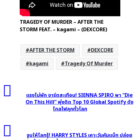
TRAGEDY OF MURDER – AFTER THE
STORM FEAT. – kagami – (DEXCORE)
AFTER THE STORM
DEXCORE
kagami
Tragedy Of Murder
แรง
ไม่
แรงไม่พัก ชาร์ตสะเทือน! SIENNA SPIRO พา “Die
พัก
On This Hill” พุ่งติด Top 10 Global Spotify ดัง
ไกลไฟลุกทั่วโลก
ชาร์ต
สะเทือน!
SIENNA
จูบ
SPIRO
ให้
จูบให้โลกรู้! HARRY STYLES เคาะวันคัมแบ็ก ปล่อย
พา