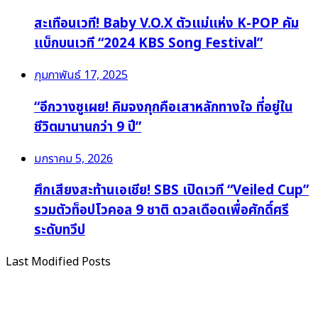
สะเทือนเวที! Baby V.O.X ตัวแม่แห่ง K-POP คัม
แบ็กบนเวที “2024 KBS Song Festival”
กุมภาพันธ์ 17, 2025
“อีกวางซูเผย! คิมจงกุกคือเสาหลักทางใจ ที่อยู่ใน
ชีวิตมานานกว่า 9 ปี”
มกราคม 5, 2026
ศึกเสียงสะท้านเอเชีย! SBS เปิดเวที “Veiled Cup”
รวมตัวท็อปโวคอล 9 ชาติ ดวลเดือดเพื่อศักดิ์ศรี
ระดับทวีป
Last Modified Posts