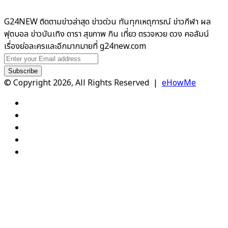
G24NEW ติดตามข่าวล่าสุด ข่าวด่วน ทันทุกเหตุการณ์ ข่าวกีฬา ผล
ฟุตบอล ข่าวบันเทิง ดารา สุขภาพ กิน เที่ยว ตรวจหวย ดวง คอลัมน์
เรื่องย่อละครและอีกมากมายที่ g24new.com
Enter
your
Email
© Copyright 2026, All Rights Reserved |
eHowMe
address
Facebook
X
YouTube
Instagram
TikTok
Back
to
top