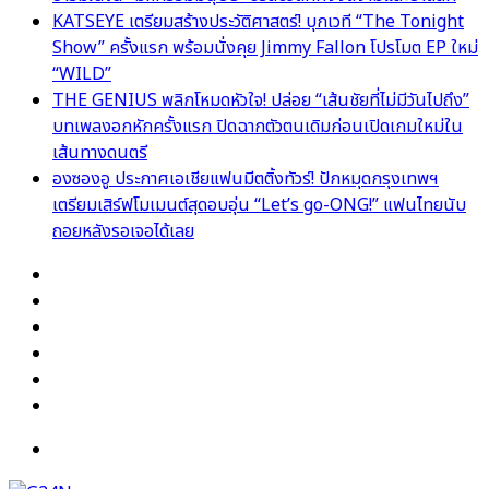
KATSEYE เตรียมสร้างประวัติศาสตร์! บุกเวที “The Tonight
Show” ครั้งแรก พร้อมนั่งคุย Jimmy Fallon โปรโมต EP ใหม่
“WILD”
THE GENIUS พลิกโหมดหัวใจ! ปล่อย “เส้นชัยที่ไม่มีวันไปถึง”
บทเพลงอกหักครั้งแรก ปิดฉากตัวตนเดิมก่อนเปิดเกมใหม่ใน
เส้นทางดนตรี
องซองอู ประกาศเอเชียแฟนมีตติ้งทัวร์! ปักหมุดกรุงเทพฯ
เตรียมเสิร์ฟโมเมนต์สุดอบอุ่น “Let’s go-ONG!” แฟนไทยนับ
ถอยหลังรอเจอได้เลย
Facebook
X
YouTube
Instagram
TikTok
Switch
skin
Menu