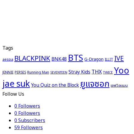
Tags
BTS
BLACKPINK
IVE
BNK48
G-Dragon
aespa
ILLIT
Yoo
THX
Stray Kids
JENNIE
PERSES
Running Man
TWICE
SEVENTEEN
ยูแจซอก
jae suk
You Quiz on the Block
เชฟวิลแมน
Follow Us
0
Followers
0
Followers
0
Subscribers
59
Followers