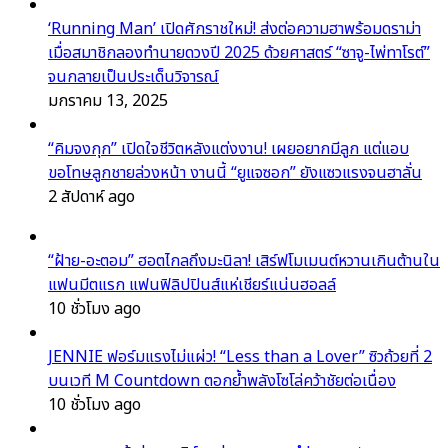
‘Running Man’ เปิดศักราชใหม่! ส่งต่อความฮาพร้อมดราม่า
เมื่อสมาชิกลองทำนายดวงปี 2025 ด้วยศาสตร์ “ซาจู-ไพ่ทาโรต์”
จนกลายเป็นประเด็นวิจารณ์
มกราคม 13, 2025
“คิมจงกุก” เปิดใจชีวิตหลังแต่งงาน! เผยอยากมีลูก แต่แอบ
ขอโทษลูกชายล่วงหน้า งานนี้ “ยูแจซอก” ยังแซวแรงจนฮาลั่น
2 สัปดาห์ ago
“ฝ้าย-อะตอม” ฮอตไกลถึงมะนิลา! เสิร์ฟโมเมนต์หวานเกินต้านใน
แฟนมีตแรก แฟนฟิลิปปินส์แห่เชียร์แน่นฮอลล์
10 ชั่วโมง ago
JENNIE ฟอร์มแรงไม่แผ่ว! “Less than a Lover” ซิวถ้วยที่ 2
บนเวที M Countdown ตอกย้ำพลังโซโล่คว้าชัยต่อเนื่อง
10 ชั่วโมง ago