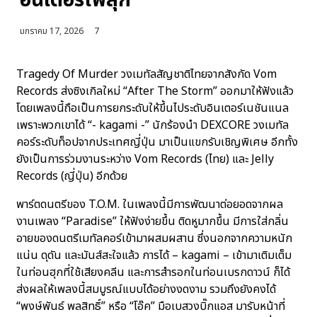
อินเตอร์ไฟลุก
มกราคม 17, 2026
7
Tragedy Of Murder วงเมทัลสัญชาติไทยจากสังกัด Vom
Records ส่งซิงเกิลใหม่ “After The Storm” ออกมาให้ฟังแล้ว
โดยเพลงนี้ถือเป็นการยกระดับให้ขึ้นไประดับอินเตอร์เนชันแนล
เพราะพวกเขาได้ “- kagami -” นักร้องนำ DEXCORE วงเมทัล
คอร์ระดับท็อปจากประเทศญี่ปุ่น มาเป็นแขกรับเชิญพิเศษ อีกทั้ง
ยังเป็นการร่วมงานระหว่าง Vom Records (ไทย) และ Jelly
Records (ญี่ปุ่น) อีกด้วย
พาร์ตดนตรีของ T.O.M. ในเพลงนี้มีการพัฒนาต่อยอดจากผล
งานเพลง “Paradise” ให้ฟังง่ายขึ้น ติดหูมากขึ้น มีการใส่กลิ่น
อายของดนตรีเมทัลคอร์เข้ามาผสมผสาน ซึ่งนอกจากความหนัก
แน่น ดุดัน และมันส์สะใจแล้ว การได้ – kagami – เข้ามาเติมเต็ม
ในท่อนฮุกที่ใช้เสียงคลีน และการสำรอกในท่อนเบรกดาวน์ ก็ได้
ส่งผลให้เพลงนี้สมบูรณ์แบบได้อย่างงดงาม รวมถึงยังคงได้
“พงษ์พันธ์ พลสิทธิ์” หรือ “โอ๊ค” มือเบสวงบิ๊กแอส มารับหน้าที่