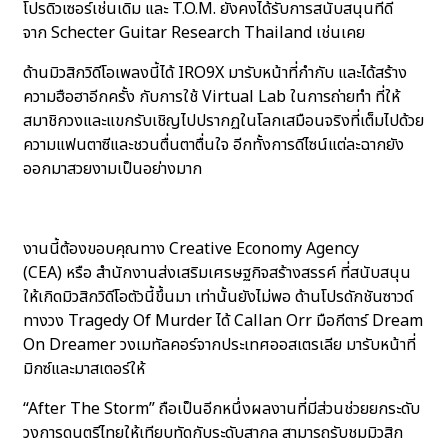
โปรดิวเซอร์เช่นเดิม และ T.O.M. ยังคงได้รับการสนับสนุนที่ดี
จาก Schecter Guitar Research Thailand เช่นเคย
ด้านมิวสิกวิดีโอเพลงนี้ได้ IRO9X มารับหน้าที่กำกับ และได้สร้าง
ความฮือฮาอีกครั้ง กับการใช้ Virtual Lab ในการถ่ายทำ ที่ให้
สมาชิกวงและแขกรับเชิญไปปรากฏในโลกเสมือนจริงที่เต็มไปด้วย
ความแฟนตาซีและชวนตื่นตาตื่นใจ อีกทั้งการดีไซน์แต่ละฉากยัง
ออกมาสวยงามเป็นอย่างมาก
งานนี้ต้องขอบคุณทาง Creative Economy Agency
(CEA) หรือ สำนักงานส่งเสริมเศรษฐกิจสร้างสรรค์ ที่สนับสนุน
ให้เกิดมิวสิกวิดีโอตัวนี้ขึ้นมา เท่านั้นยังไม่พอ ด้านโปรดักชันซาวด์
ทางวง Tragedy Of Murder ได้ Callan Orr มือกีตาร์ Dream
On Dreamer วงเมทัลคอร์จากประเทศออสเตรเลีย มารับหน้าที่
มิกซ์และมาสเตอร์ให้
“After The Storm” ถือเป็นอีกหนึ่งผลงานที่มีส่วนช่วยยกระดับ
วงการดนตรีไทยให้เทียบทัดกับระดับสากล สามารถรับชมมิวสิก