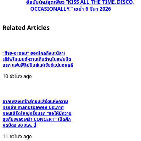
โลก
อัลบั้มใหม่สุดเฟี้ยว “KISS ALL THE TIME. DISCO,
“Die
OCCASIONALLY.” เขย่า 6 มีนา 2026
รู้!
On
HARRY
This
STYLES
Related Articles
Hill”
เคาะ
พุ่ง
วัน
ติด
คัม
Top
“ฝ้าย-อะตอม” ฮอตไกลถึงมะนิลา!
แบ็ก
เสิร์ฟโมเมนต์หวานเกินต้านในแฟนมีต
10
ปล่อย
แรก แฟนฟิลิปปินส์แห่เชียร์แน่นฮอลล์
Global
อัลบั้ม
Spotify
10 ชั่วโมง ago
ใหม่
ดัง
สุด
ไกล
เฟี้ยว
ไฟ
“KISS
จากเพลงเศร้าสู่คอนเสิร์ตแห่งความ
ลุก
ทรงจำ! manutsawee ประกาศ
ALL
ทั่ว
คอนเสิร์ตใหญ่ครั้งแรก “ขอให้มีความ
THE
สุขกับเพลงเศร้า CONCERT” เปิดศึก
โลก
TIME.
กดบัตร 30 ส.ค. นี้
DISCO,
11 ชั่วโมง ago
OCCASIONALLY.”