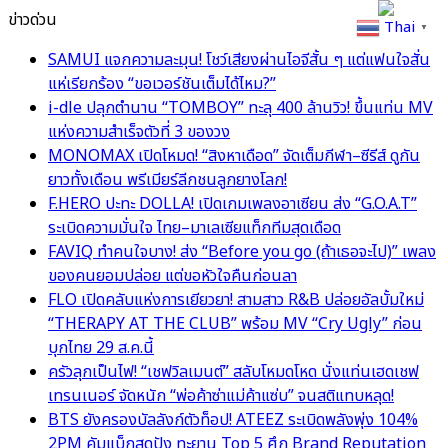
ข่าวด่วน
Thai
▼
SAMUI แจกความละมุน! โชว์เสียงผ่านไอจีสั้น ๆ แต่แฟนใจสั่น
แห่เรียกร้อง “ขอเวอร์ชันเต็มได้ไหม?”
i-dle ปลุกตำนาน “TOMBOY” ทะลุ 400 ล้านวิว! ขึ้นแท่น MV
แห่งความสำเร็จตัวที่ 3 ของวง
MONOMAX เปิดโหมด! “สิงหาเดือด” จัดเต็มกีฬา–ซีรีส์ ดูกัน
ยาวทั้งเดือน พรีเมียร์ลีกชนลูกยางโลก!
F.HERO ปะทะ DOLLA! เปิดเกมเพลงอาเซียน ส่ง “G.O.A.T”
ระเบิดความมั่นใจ ไทย–มาเลเซียแท็กทีมสุดเดือด
FAVIQ ทำคนใจบาง! ส่ง “Before you go (ถ้าเธอจะไป)” เพลง
ของคนยอมปล่อย แต่ขอหัวใจคืนก่อนลา
FLO เปิดคลับแห่งการเยียวยา! สามสาว R&B ปล่อยอัลบั้มใหม่
“THERAPY AT THE CLUB” พร้อม MV “Cry Ugly” ก่อน
บุกไทย 29 ส.ค.นี้
ครัวลุกเป็นไฟ! “เชฟวิลเมนต์” สลับโหมดโหด นั่งแท่นเฮดเชฟ
เทรนเนอร์ จัดหนัก “พ่อค้าซ่าแม่ค้าแซ่บ” จนสติแทบหลุด!
BTS ยังครองบัลลังก์ตัวท็อป! ATEEZ ระเบิดพลังพุ่ง 104%
2PM คัมแบ็กสุดปัง ทะยาน Top 5 ศึก Brand Reputation