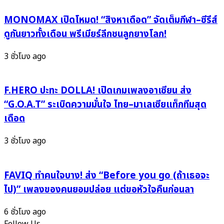
ลง
ชาร์ต
จอ
MONOMAX เปิดโหมด! “สิงหาเดือด” จัดเต็มกีฬา–ซีรีส์
สิ้น
ทั่ว
ดูกันยาวทั้งเดือน พรีเมียร์ลีกชนลูกยางโลก!
ปี
ประเทศ
2025
เกม
3 ชั่วโมง ago
สะเทือน
นี้
ทั้ง
ไม่ใช่
K-
F.HERO ปะทะ DOLLA! เปิดเกมเพลงอาเซียน ส่ง
แค่
Pop
ดัง
“G.O.A.T” ระเบิดความมั่นใจ ไทย–มาเลเซียแท็กทีมสุด
แต่
เดือด
ต้อง
ปัง
3 ชั่วโมง ago
ระดับ
โลก
FAVIQ ทำคนใจบาง! ส่ง “Before you go (ถ้าเธอจะ
ไป)” เพลงของคนยอมปล่อย แต่ขอหัวใจคืนก่อนลา
6 ชั่วโมง ago
Follow Us