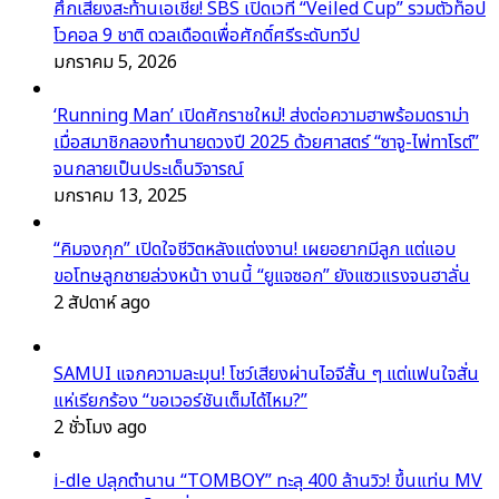
ศึกเสียงสะท้านเอเชีย! SBS เปิดเวที “Veiled Cup” รวมตัวท็อป
โวคอล 9 ชาติ ดวลเดือดเพื่อศักดิ์ศรีระดับทวีป
มกราคม 5, 2026
‘Running Man’ เปิดศักราชใหม่! ส่งต่อความฮาพร้อมดราม่า
เมื่อสมาชิกลองทำนายดวงปี 2025 ด้วยศาสตร์ “ซาจู-ไพ่ทาโรต์”
จนกลายเป็นประเด็นวิจารณ์
มกราคม 13, 2025
“คิมจงกุก” เปิดใจชีวิตหลังแต่งงาน! เผยอยากมีลูก แต่แอบ
ขอโทษลูกชายล่วงหน้า งานนี้ “ยูแจซอก” ยังแซวแรงจนฮาลั่น
2 สัปดาห์ ago
SAMUI แจกความละมุน! โชว์เสียงผ่านไอจีสั้น ๆ แต่แฟนใจสั่น
แห่เรียกร้อง “ขอเวอร์ชันเต็มได้ไหม?”
2 ชั่วโมง ago
i-dle ปลุกตำนาน “TOMBOY” ทะลุ 400 ล้านวิว! ขึ้นแท่น MV