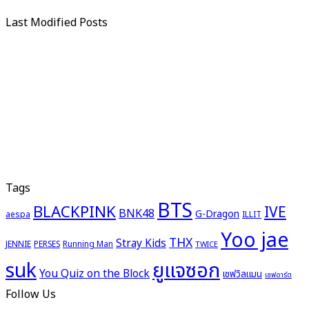
Last Modified Posts
Tags
BTS
BLACKPINK
IVE
BNK48
G-Dragon
aespa
ILLIT
Yoo jae
THX
Stray Kids
JENNIE
PERSES
Running Man
TWICE
ยูแจซอก
suk
You Quiz on the Block
เชฟวิลแมน
เชฟอาร์ต
Follow Us