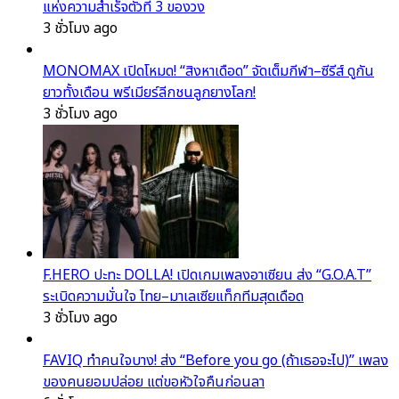
แห่งความสำเร็จตัวที่ 3 ของวง
3 ชั่วโมง ago
MONOMAX เปิดโหมด! “สิงหาเดือด” จัดเต็มกีฬา–ซีรีส์ ดูกัน
ยาวทั้งเดือน พรีเมียร์ลีกชนลูกยางโลก!
3 ชั่วโมง ago
F.HERO ปะทะ DOLLA! เปิดเกมเพลงอาเซียน ส่ง “G.O.A.T”
ระเบิดความมั่นใจ ไทย–มาเลเซียแท็กทีมสุดเดือด
3 ชั่วโมง ago
FAVIQ ทำคนใจบาง! ส่ง “Before you go (ถ้าเธอจะไป)” เพลง
ของคนยอมปล่อย แต่ขอหัวใจคืนก่อนลา