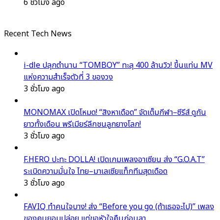
6 ชั่วโมง ago
Recent Tech News
i-dle ปลุกตำนาน “TOMBOY” ทะลุ 400 ล้านวิว! ขึ้นแท่น MV
แห่งความสำเร็จตัวที่ 3 ของวง
3 ชั่วโมง ago
MONOMAX เปิดโหมด! “สิงหาเดือด” จัดเต็มกีฬา–ซีรีส์ ดูกัน
ยาวทั้งเดือน พรีเมียร์ลีกชนลูกยางโลก!
3 ชั่วโมง ago
F.HERO ปะทะ DOLLA! เปิดเกมเพลงอาเซียน ส่ง “G.O.A.T”
ระเบิดความมั่นใจ ไทย–มาเลเซียแท็กทีมสุดเดือด
3 ชั่วโมง ago
FAVIQ ทำคนใจบาง! ส่ง “Before you go (ถ้าเธอจะไป)” เพลง
ของคนยอมปล่อย แต่ขอหัวใจคืนก่อนลา