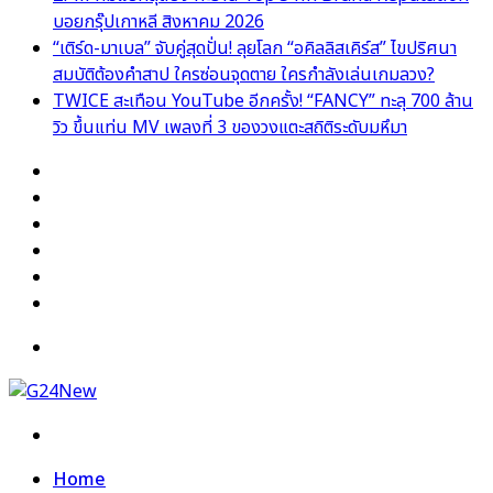
บอยกรุ๊ปเกาหลี สิงหาคม 2026
“เติร์ด-มาเบล” จับคู่สุดปั่น! ลุยโลก “อคิลลิสเคิร์ส” ไขปริศนา
สมบัติต้องคำสาป ใครซ่อนจุดตาย ใครกำลังเล่นเกมลวง?
TWICE สะเทือน YouTube อีกครั้ง! “FANCY” ทะลุ 700 ล้าน
วิว ขึ้นแท่น MV เพลงที่ 3 ของวงแตะสถิติระดับมหึมา
Facebook
X
YouTube
Instagram
TikTok
Switch
skin
Menu
Search
for
Home