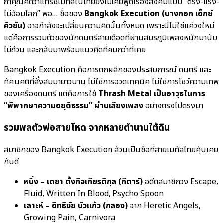
ถ้าคุณคิดว่าแทรชเมทัลในไทยยังไม่เคยพูดเรื่องสังคมแบบ “ตรง-แรง-
ไม่อ้อมโลก” พอ… ชื่อของ
Bangkok Execution (บางกอก เอ็กซ์
คิวชัน)
อาจกำลังจะเปลี่ยนความคิดนั้นทั้งหมด เพราะนี่ไม่ใช่แค่วงใหม่
แต่คือการรวมตัวของนักดนตรีสายเดือดที่ผ่านสมรภูมิเพลงหนักมานับ
ไม่ถ้วน และกลับมาพร้อมแนวคิดที่คมกว่าที่เคย
Bangkok Execution คือการตกผลึกของประสบการณ์ ดนตรี และ
ทัศนคติที่สั่งสมมายาวนาน ไม่ใช่การอวดเทคนิค ไม่ใช่การโชว์ความเทพ
ของเครื่องดนตรี แต่คือการใช้
Thrash Metal เป็นอาวุธในการ
“พิพากษาความอยุติธรรม” ผ่านเสียงเพลง
อย่างตรงไปตรงมา
รวมพลตัวพ่อสายโหด จากหลายตำนานใต้ดิน
สมาชิกของ Bangkok Execution ล้วนเป็นชื่อที่สายเมทัลไทยคุ้นเคย
กันดี
หนึ่ง – เดชา ตั้งกิจเกียรติกุล (กีตาร์)
อดีตสมาชิกวง Escape,
Fluid, Written In Blood, Psycho Spoon
เลาะห์ – อิทธิชัย บัวแก้ว (กลอง)
จาก Heretic Angels,
Growing Pain, Carnivora