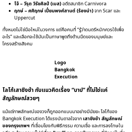
โจ้ – วีรุต วิรัชศิลป์ (เบส)
อดีตสมาชิก Carnivora
ฤกษ์ – ศศิฤกษ์ เปี่ยมพงศ์สานต์ (ร้องนำ)
จาก Scar และ
Uppercut
ทั้งหมดไม่ใช่มือใหม่ในวงการ แต่คือคนที่ “รู้ว่าดนตรีหนักควรใช้เพื่อ
อะไร” และเลือกจะใช้มันเป็นภาษาพูดถึงด้านมืดของมนุษย์และ
โครงสร้างสังคม
Logo
Bangkok
Execution
โลโก้เสาชิงช้า กับแนวคิดเรื่อง “บาป” ที่ไม่ใช่แค่
สัญลักษณ์สวยๆ
แม้แต่ภาพลักษณ์ของวงก็ถูกออกแบบมาอย่างมีนัยยะ โลโก้ของ
Bangkok Execution ได้แรงบันดาลใจจาก
เสาชิงช้า สัญลักษณ์
ของกรุงเทพฯ
ที่เชื่อมโยงกับพิธีกรรม ความเชื่อ และการลงโทษใน