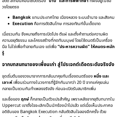
อดีต สะท้อนคอนเซ็ปต์เรื่อง
“บาป” และการพิพากษา
ที่ฝังอยู่ในชื่อ
วงโดยตรง
Bangkok
แทนประเทศไทย เมืองหลวง ระบบอำนาจ และสังคม
Execution
คือการตัดสินโทษ การลงทัณฑ์ขั้นเด็ดขาด
เมื่อรวมกัน จึงหมายถึงการเปิดโปง ตีแผ่ และตั้งคำถามต่อความผิด
ความอยุติธรรม และโครงสร้างที่กดทับมนุษย์ โดยใช้ดนตรีเป็นเครื่อง
มือ ไม่ใช่เพื่อทำลายกันเอง แต่เพื่อ
“ประหารความผิด” ให้คนตระหนัก
รู้
จากบทสนทนาของเพื่อนเก่า สู่โปรเจกต์เดือดระดับจริงจัง
จุดเริ่มต้นของวงมาจากการกลับมาคุยกันเรื่องดนตรีของ
หนึ่ง และ
เลาะห์
เพื่อนร่วมทางในวงการที่รู้จักกันมากว่า 20 ปี จากแค่คุยเล่น
กลายเป็นชวนกันทำเพลงจริงจัง ก่อนจะเปิดรับสมาชิกเพิ่ม
และชื่อของ
ฤกษ์
ก็กลายเป็นตัวแปรสำคัญ เพราะหลังจากยุติบทบาทใน
Uppercut เขาตั้งใจจะเลิกเป็นนักร้องนำไปแล้ว แต่เมื่อเห็นประกาศอ
อดิชันของ Bangkok Execution กลับตัดสินใจลองอีกครั้ง ด้วย