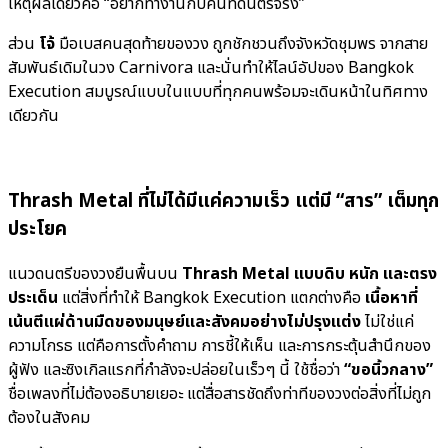
เหตุผลเดียวคือ “อยากทำงานกับคนที่ดนตรีจริง”
ส่วน
โจ้
มือเบสคนสุดท้ายของวง ถูกชักชวนถึงจังหวัดชุมพร จากสาย
สัมพันธ์เดิมในวง Carnivora และนั่นทำให้ไลน์อัปของ Bangkok
Execution สมบูรณ์แบบในแบบที่ทุกคนพร้อมจะเดินหน้าในทิศทาง
เดียวกัน
Thrash Metal ที่ไม่ได้มีแค่ความเร็ว แต่มี “สาร” เต็มทุก
ประโยค
แนวดนตรีของวงยืนพื้นบน
Thrash Metal แบบดิบ หนัก และตรง
ประเด็น
แต่สิ่งที่ทำให้ Bangkok Execution แตกต่างคือ
เนื้อหาที่
เน้นตีแผ่ด้านมืดของมนุษย์และสังคมอย่างไม่ปรุงแต่ง
ไม่ใช่แค่
ความโกรธ แต่คือการตั้งคำถาม การชี้ให้เห็น และการกระตุ้นสำนึกของ
ผู้ฟัง และซิงเกิลแรกที่กำลังจะปล่อยในเร็วๆ นี้ ใช้ชื่อว่า
“ขอนิ้วกลาง”
ชื่อเพลงที่ไม่ต้องอธิบายเยอะ แต่สื่อสารชัดถึงท่าทีของวงต่อสิ่งที่ไม่ถูก
ต้องในสังคม