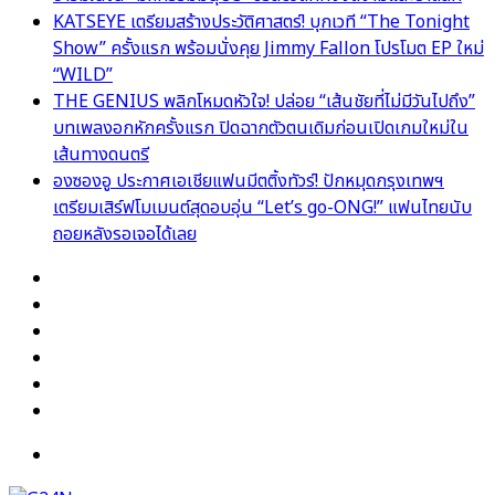
KATSEYE เตรียมสร้างประวัติศาสตร์! บุกเวที “The Tonight
Show” ครั้งแรก พร้อมนั่งคุย Jimmy Fallon โปรโมต EP ใหม่
“WILD”
THE GENIUS พลิกโหมดหัวใจ! ปล่อย “เส้นชัยที่ไม่มีวันไปถึง”
บทเพลงอกหักครั้งแรก ปิดฉากตัวตนเดิมก่อนเปิดเกมใหม่ใน
เส้นทางดนตรี
องซองอู ประกาศเอเชียแฟนมีตติ้งทัวร์! ปักหมุดกรุงเทพฯ
เตรียมเสิร์ฟโมเมนต์สุดอบอุ่น “Let’s go-ONG!” แฟนไทยนับ
ถอยหลังรอเจอได้เลย
Facebook
X
YouTube
Instagram
TikTok
Switch
skin
Menu