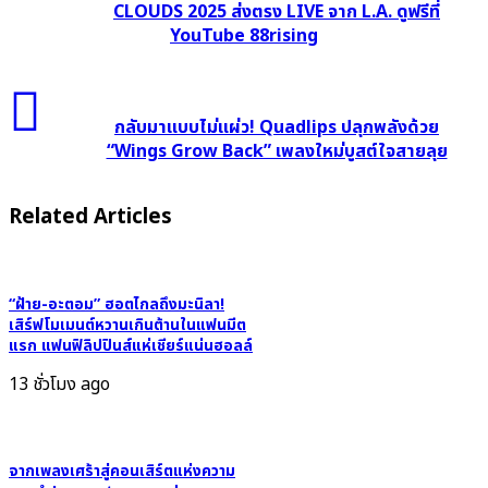
เด็ด
CLOUDS 2025 ส่งตรง LIVE จาก L.A. ดูฟรีที่
YouTube 88rising
รันเวย์
ลุก
เป็น
กลับ
ไฟ!
มา
กลับมาแบบไม่แผ่ว! Quadlips ปลุกพลังด้วย
HEAD
แบบ
“Wings Grow Back” เพลงใหม่บูสต์ใจสายลุย
IN
ไม่
THE
แผ่ว!
Related Articles
CLOUDS
Quadlips
2025
ปลุก
ส่ง
พลัง
ตรง
“ฝ้าย-อะตอม” ฮอตไกลถึงมะนิลา!
ด้วย
LIVE
เสิร์ฟโมเมนต์หวานเกินต้านในแฟนมีต
“Wings
แรก แฟนฟิลิปปินส์แห่เชียร์แน่นฮอลล์
จาก
Grow
L.A.
13 ชั่วโมง ago
Back”
ดู
เพ
ฟรี
ลง
ที่
ใหม่
จากเพลงเศร้าสู่คอนเสิร์ตแห่งความ
YouTube