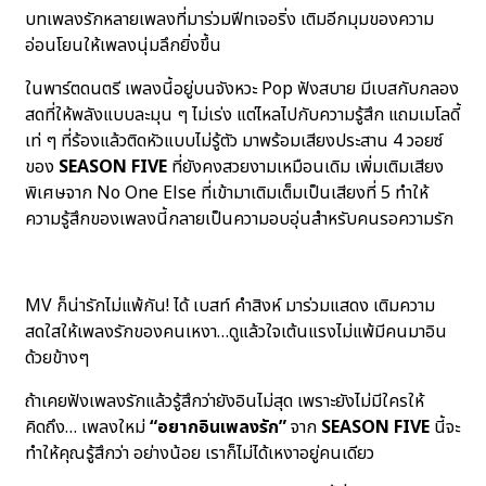
บทเพลงรักหลายเพลงที่มาร่วมฟีทเจอริ่ง เติมอีกมุมของความ
อ่อนโยนให้เพลงนุ่มลึกยิ่งขึ้น
ในพาร์ตดนตรี เพลงนี้อยู่บนจังหวะ Pop ฟังสบาย มีเบสกับกลอง
สดที่ให้พลังแบบละมุน ๆ ไม่เร่ง แต่ไหลไปกับความรู้สึก แถมเมโลดี้
เท่ ๆ ที่ร้องแล้วติดหัวแบบไม่รู้ตัว มาพร้อมเสียงประสาน 4 วอยซ์
ของ
SEASON FIVE
ที่ยังคงสวยงามเหมือนเดิม เพิ่มเติมเสียง
พิเศษจาก No One Else ที่เข้ามาเติมเต็มเป็นเสียงที่ 5 ทำให้
ความรู้สึกของเพลงนี้กลายเป็นความอบอุ่นสำหรับคนรอความรัก
MV ก็น่ารักไม่แพ้กัน! ได้ เบสท์ คำสิงห์ มาร่วมแสดง เติมความ
สดใสให้เพลงรักของคนเหงา…ดูแล้วใจเต้นแรงไม่แพ้มีคนมาอิน
ด้วยข้างๆ
ถ้าเคยฟังเพลงรักแล้วรู้สึกว่ายังอินไม่สุด เพราะยังไม่มีใครให้
คิดถึง… เพลงใหม่
“อยากอินเพลงรัก”
จาก
SEASON FIVE
นี้จะ
ทำให้คุณรู้สึกว่า อย่างน้อย เราก็ไม่ได้เหงาอยู่คนเดียว