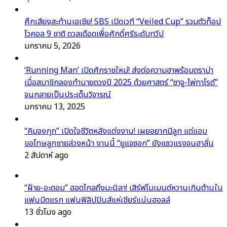
ศึกเสียงสะท้านเอเชีย! SBS เปิดเวที “Veiled Cup” รวมตัวท็อป
โวคอล 9 ชาติ ดวลเดือดเพื่อศักดิ์ศรีระดับทวีป
มกราคม 5, 2026
‘Running Man’ เปิดศักราชใหม่! ส่งต่อความฮาพร้อมดราม่า
เมื่อสมาชิกลองทำนายดวงปี 2025 ด้วยศาสตร์ “ซาจู-ไพ่ทาโรต์”
จนกลายเป็นประเด็นวิจารณ์
มกราคม 13, 2025
“คิมจงกุก” เปิดใจชีวิตหลังแต่งงาน! เผยอยากมีลูก แต่แอบ
ขอโทษลูกชายล่วงหน้า งานนี้ “ยูแจซอก” ยังแซวแรงจนฮาลั่น
2 สัปดาห์ ago
“ฝ้าย-อะตอม” ฮอตไกลถึงมะนิลา! เสิร์ฟโมเมนต์หวานเกินต้านใน
แฟนมีตแรก แฟนฟิลิปปินส์แห่เชียร์แน่นฮอลล์
13 ชั่วโมง ago