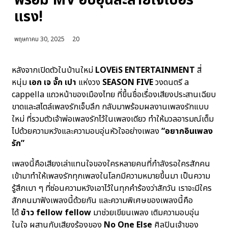
พร้อม MV อบอุ่นละลายใจเบอร์
แรง!
พฤษภาคม 30, 2025
20
หลังจากเปิดตัวในบ้านใหม่
LOVEiS ENTERTAINMENT
สี่
หนุ่ม
เอก เจ จั๊ก เปา
แห่งวง
SEASON FIVE
วงดนตรี a
cappella แถวหน้าของเมืองไทย ที่ขึ้นชื่อเรื่องเสียงประสานเฉียบ
ขาดและสไตล์เพลงรักเจ็บลึก กลับมาพร้อมผลงานเพลงรักแบบ
ใหม่ ที่รวมตัวเจ้าพ่อเพลงรักไว้ในเพลงเดียว ทำให้มวลอารมณ์เต็ม
ไปด้วยความหวังและความอบอุ่นหัวใจอย่างเพลง
“อยากอินเพลง
รัก”
เพลงนี้คือเสียงเล่าแทนใจของใครหลายคนที่กำลังรอใครสักคน
เข้ามาทำให้เพลงรักทุกเพลงในโลกมีความหมายขึ้นมา เป็นความ
รู้สึกเบา ๆ ที่ซ่อนความหวังเอาไว้ในทุกคำร้องว่าสักวัน เราจะมีใคร
สักคนมาฟังเพลงนี้ด้วยกัน และความพิเศษของเพลงนี้คือ
ได้
ข้าว
fellow fellow
มาช่วยเขียนเพลง เติมความอบอุ่น
ในใจ ผสานกับเสียงร้องของ
No One Else
ศิลปินเจ้าของ