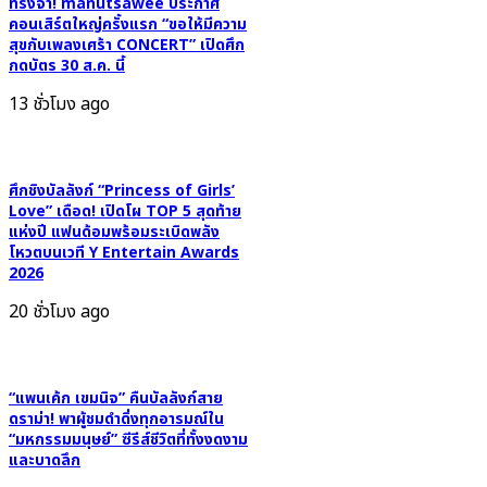
บูสต์
ทรงจำ! manutsawee ประกาศ
88rising
คอนเสิร์ตใหญ่ครั้งแรก “ขอให้มีความ
ใจ
สุขกับเพลงเศร้า CONCERT” เปิดศึก
สาย
กดบัตร 30 ส.ค. นี้
ลุย
13 ชั่วโมง ago
ศึกชิงบัลลังก์ “Princess of Girls’
Love” เดือด! เปิดโผ TOP 5 สุดท้าย
แห่งปี แฟนด้อมพร้อมระเบิดพลัง
โหวตบนเวที Y Entertain Awards
2026
20 ชั่วโมง ago
“แพนเค้ก เขมนิจ” คืนบัลลังก์สาย
ดราม่า! พาผู้ชมดำดิ่งทุกอารมณ์ใน
“มหกรรมมนุษย์” ซีรีส์ชีวิตที่ทั้งงดงาม
และบาดลึก