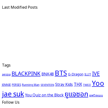
Last Modified Posts
Tags
BTS
BLACKPINK
IVE
BNK48
G-Dragon
aespa
ILLIT
Yoo
THX
Stray Kids
JENNIE
PERSES
Running Man
TWICE
SEVENTEEN
ยูแจซอก
jae suk
You Quiz on the Block
เชฟวิลแมน
Follow Us