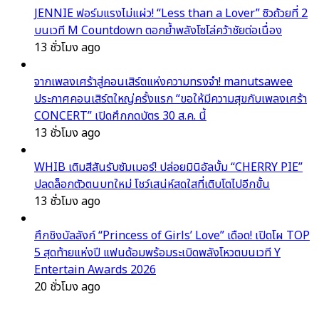
JENNIE ฟอร์มแรงไม่แผ่ว! “Less than a Lover” ซิวถ้วยที่ 2
บนเวที M Countdown ตอกย้ำพลังโซโล่คว้าชัยต่อเนื่อง
13 ชั่วโมง ago
จากเพลงเศร้าสู่คอนเสิร์ตแห่งความทรงจำ! manutsawee
ประกาศคอนเสิร์ตใหญ่ครั้งแรก “ขอให้มีความสุขกับเพลงเศร้า
CONCERT” เปิดศึกกดบัตร 30 ส.ค. นี้
13 ชั่วโมง ago
WHIB เติมสีสันรับซัมเมอร์! ปล่อยมินิอัลบั้ม “CHERRY PIE”
ปลดล็อกตัวตนบทใหม่ โชว์เสน่ห์สดใสที่เติบโตไปอีกขั้น
13 ชั่วโมง ago
ศึกชิงบัลลังก์ “Princess of Girls’ Love” เดือด! เปิดโผ TOP
5 สุดท้ายแห่งปี แฟนด้อมพร้อมระเบิดพลังโหวตบนเวที Y
Entertain Awards 2026
20 ชั่วโมง ago