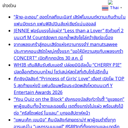
ข่าวด่วน
Thai
▼
“ฝ้าย-อะตอม” ฮอตไกลถึงมะนิลา! เสิร์ฟโมเมนต์หวานเกินต้านใน
แฟนมีตแรก แฟนฟิลิปปินส์แห่เชียร์แน่นฮอลล์
JENNIE ฟอร์มแรงไม่แผ่ว! “Less than a Lover” ซิวถ้วยที่ 2
บนเวที M Countdown ตอกย้ำพลังโซโล่คว้าชัยต่อเนื่อง
จากเพลงเศร้าสู่คอนเสิร์ตแห่งความทรงจำ! manutsawee
ประกาศคอนเสิร์ตใหญ่ครั้งแรก “ขอให้มีความสุขกับเพลงเศร้า
CONCERT” เปิดศึกกดบัตร 30 ส.ค. นี้
WHIB เติมสีสันรับซัมเมอร์! ปล่อยมินิอัลบั้ม “CHERRY PIE”
ปลดล็อกตัวตนบทใหม่ โชว์เสน่ห์สดใสที่เติบโตไปอีกขั้น
ศึกชิงบัลลังก์ “Princess of Girls’ Love” เดือด! เปิดโผ TOP
5 สุดท้ายแห่งปี แฟนด้อมพร้อมระเบิดพลังโหวตบนเวที Y
Entertain Awards 2026
“You Quiz on the Block” ยังครองบัลลังก์วาไรตี้! “ยูแจซอก”
พาผู้ชมอินทั้งน้ำตาและรอยยิ้ม เรตติ้งแกร่งไม่แผ่ว พร้อมส่งไม้
ต่อ “คริสโตเฟอร์ โนแลน” บุกจอสัปดาห์หน้า
“แพนเค้ก เขมนิจ” คืนบัลลังก์สายดราม่า! พาผู้ชมดำดิ่งทุก
อารมณ์ใน “มหกรรมมนุษย์” ซีรีส์ชีวิตที่ทั้งงดงามและบาดลึก