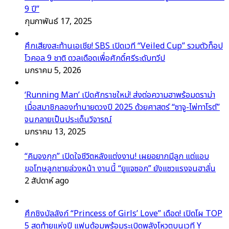
9 ปี”
กุมภาพันธ์ 17, 2025
ศึกเสียงสะท้านเอเชีย! SBS เปิดเวที “Veiled Cup” รวมตัวท็อป
โวคอล 9 ชาติ ดวลเดือดเพื่อศักดิ์ศรีระดับทวีป
มกราคม 5, 2026
‘Running Man’ เปิดศักราชใหม่! ส่งต่อความฮาพร้อมดราม่า
เมื่อสมาชิกลองทำนายดวงปี 2025 ด้วยศาสตร์ “ซาจู-ไพ่ทาโรต์”
จนกลายเป็นประเด็นวิจารณ์
มกราคม 13, 2025
“คิมจงกุก” เปิดใจชีวิตหลังแต่งงาน! เผยอยากมีลูก แต่แอบ
ขอโทษลูกชายล่วงหน้า งานนี้ “ยูแจซอก” ยังแซวแรงจนฮาลั่น
2 สัปดาห์ ago
ศึกชิงบัลลังก์ “Princess of Girls’ Love” เดือด! เปิดโผ TOP
5 สุดท้ายแห่งปี แฟนด้อมพร้อมระเบิดพลังโหวตบนเวที Y