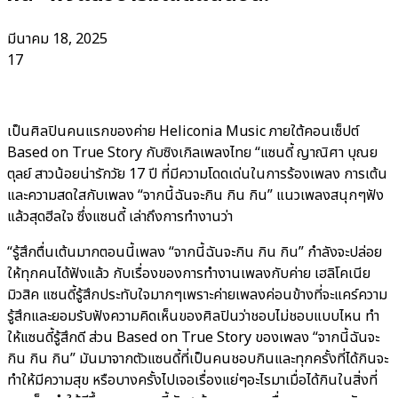
มีนาคม 18, 2025
17
เป็นศิลปินคนแรกของค่าย Heliconia Music ภายใต้คอนเซ็ปต์
Based on True Story กับซิงเกิลเพลงไทย “แซนดี้ ญาณิศา บุณย
ตุลย์ สาวน้อยน่ารักวัย 17 ปี ที่มีความโดดเด่นในการร้องเพลง การเต้น
และความสดใสกับเพลง “จากนี้ฉันจะกิน กิน กิน” แนวเพลงสนุกๆฟัง
แล้วสุดฮีลใจ ซึ่งแซนดี้ เล่าถึงการทำงานว่า
“รู้สึกตื่นเต้นมากตอนนี้เพลง “จากนี้ฉันจะกิน กิน กิน” กำลังจะปล่อย
ให้ทุกคนได้ฟังแล้ว กับเรื่องของการทำงานเพลงกับค่าย เฮลิโคเนีย
มิวสิค แซนดี้รู้สึกประทับใจมากๆเพราะค่ายเพลงค่อนข้างที่จะแคร์ความ
รู้สึกและยอมรับฟังความคิดเห็นของศิลปินว่าชอบไม่ชอบแบบไหน ทำ
ให้แซนดี้รู้สึกดี ส่วน Based on True Story ของเพลง “จากนี้ฉันจะ
กิน กิน กิน” มันมาจากตัวแซนดี้ที่เป็นคนชอบกินและทุกครั้งที่ได้กินจะ
ทำให้มีความสุข หรือบางครั้งไปเจอเรื่องแย่ๆอะไรมาเมื่อได้กินในสิ่งที่