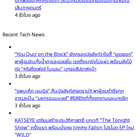
บทเพลงอกหักครั้งแรก ปิดฉากตัวตนเดิมก่อนเปิดเกมใหม่ใน
เส้นทางดนตรี
4 ชั่วโมง ago
Recent Tech News
“You Quiz on the Block” ยังครองบัลลังก์วาไรตี้! “ยูแจซอก”
พาผู้ชมอินทั้งน้ำตาและรอยยิ้ม เรตติ้งแกร่งไม่แผ่ว พร้อมส่งไม้
ต่อ “คริสโตเฟอร์ โนแลน” บุกจอสัปดาห์หน้า
3 ชั่วโมง ago
“แพนเค้ก เขมนิจ” คืนบัลลังก์สายดราม่า! พาผู้ชมดำดิ่งทุก
อารมณ์ใน “มหกรรมมนุษย์” ซีรีส์ชีวิตที่ทั้งงดงามและบาดลึก
3 ชั่วโมง ago
KATSEYE เตรียมสร้างประวัติศาสตร์! บุกเวที “The Tonight
Show” ครั้งแรก พร้อมนั่งคุย Jimmy Fallon โปรโมต EP ใหม่
“WILD”