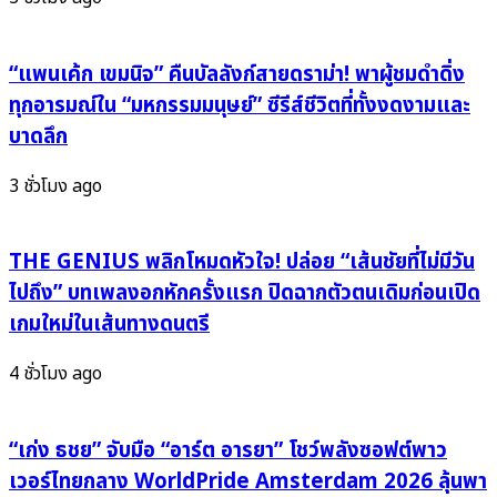
VOICE
ใจ
CONCERT"
ให้
โดย
“แพนเค้ก เขมนิจ” คืนบัลลังก์สายดราม่า! พาผู้ชมดำดิ่ง
ทุก
แอ้ม
คน
ทุกอารมณ์ใน “มหกรรมมนุษย์” ซีรีส์ชีวิตที่ทั้งงดงามและ
อัจฉ
ที่
บาดลึก
ริยา
ไม่
ยอม
3 ชั่วโมง ago
แพ้
THE GENIUS พลิกโหมดหัวใจ! ปล่อย “เส้นชัยที่ไม่มีวัน
ไปถึง” บทเพลงอกหักครั้งแรก ปิดฉากตัวตนเดิมก่อนเปิด
เกมใหม่ในเส้นทางดนตรี
4 ชั่วโมง ago
“เก่ง ธชย” จับมือ “อาร์ต อารยา” โชว์พลังซอฟต์พาว
เวอร์ไทยกลาง WorldPride Amsterdam 2026 ลุ้นพา