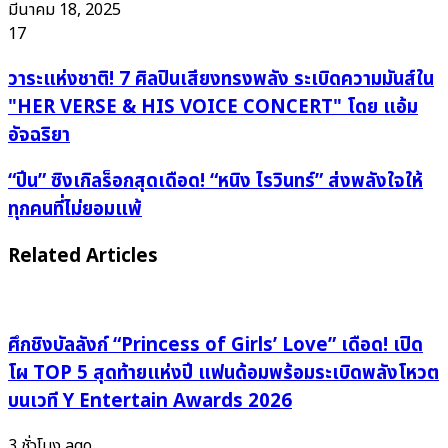
มีนาคม 18, 2025
17
วาระ
วาระแห่งชาติ! 7 ศิลปินเสียงทรงพลัง ระเบิดความมันส์ใน
แห่ง
"HER VERSE & HIS VOICE CONCERT" โดย แอ้ม
ชาติ!
อัจฉริยา
7
ศิลปิน
“ปีน”
“ปีน” ซิงเกิลร็อกสุดเดือด! “หนิง ไรวินทร์” ส่งพลังใจให้
เสียง
ซิงเกิล
ทุกคนที่ไม่ยอมแพ้
ทรง
ร็
พลัง
อก
Related Articles
ระเบิด
สุด
ความ
เดือด!
มันส์
“หนิง
ใน
ศึกชิงบัลลังก์ “Princess of Girls’ Love” เดือด! เปิด
ไร
"HER
วิ
โผ TOP 5 สุดท้ายแห่งปี แฟนด้อมพร้อมระเบิดพลังโหวต
VERSE
นทร์”
บนเวที Y Entertain Awards 2026
&
ส่ง
HIS
พลัง
3 ชั่วโมง ago