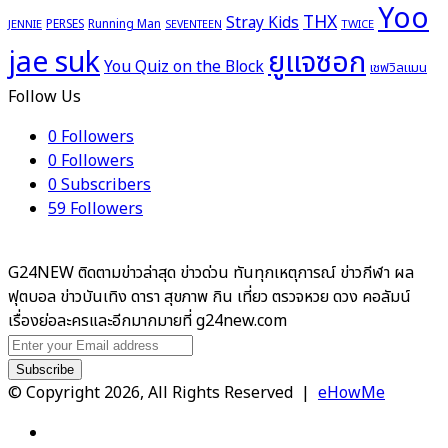
Yoo
THX
Stray Kids
PERSES
Running Man
JENNIE
TWICE
SEVENTEEN
ยูแจซอก
jae suk
You Quiz on the Block
เชฟวิลแมน
Follow Us
0
Followers
0
Followers
0
Subscribers
59
Followers
G24NEW ติดตามข่าวล่าสุด ข่าวด่วน ทันทุกเหตุการณ์ ข่าวกีฬา ผล
ฟุตบอล ข่าวบันเทิง ดารา สุขภาพ กิน เที่ยว ตรวจหวย ดวง คอลัมน์
เรื่องย่อละครและอีกมากมายที่ g24new.com
Enter
your
Email
© Copyright 2026, All Rights Reserved |
eHowMe
address
Facebook