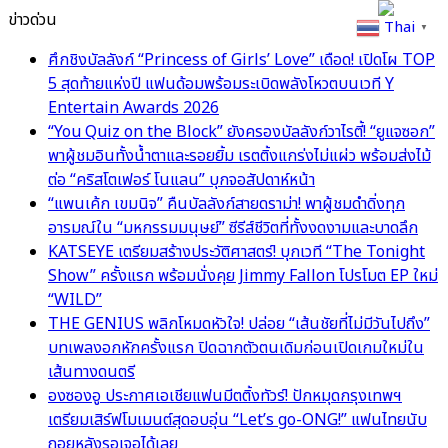
ข่าวด่วน
Thai
▼
ศึกชิงบัลลังก์ “Princess of Girls’ Love” เดือด! เปิดโผ TOP
5 สุดท้ายแห่งปี แฟนด้อมพร้อมระเบิดพลังโหวตบนเวที Y
Entertain Awards 2026
“You Quiz on the Block” ยังครองบัลลังก์วาไรตี้! “ยูแจซอก”
พาผู้ชมอินทั้งน้ำตาและรอยยิ้ม เรตติ้งแกร่งไม่แผ่ว พร้อมส่งไม้
ต่อ “คริสโตเฟอร์ โนแลน” บุกจอสัปดาห์หน้า
“แพนเค้ก เขมนิจ” คืนบัลลังก์สายดราม่า! พาผู้ชมดำดิ่งทุก
อารมณ์ใน “มหกรรมมนุษย์” ซีรีส์ชีวิตที่ทั้งงดงามและบาดลึก
KATSEYE เตรียมสร้างประวัติศาสตร์! บุกเวที “The Tonight
Show” ครั้งแรก พร้อมนั่งคุย Jimmy Fallon โปรโมต EP ใหม่
“WILD”
THE GENIUS พลิกโหมดหัวใจ! ปล่อย “เส้นชัยที่ไม่มีวันไปถึง”
บทเพลงอกหักครั้งแรก ปิดฉากตัวตนเดิมก่อนเปิดเกมใหม่ใน
เส้นทางดนตรี
องซองอู ประกาศเอเชียแฟนมีตติ้งทัวร์! ปักหมุดกรุงเทพฯ
เตรียมเสิร์ฟโมเมนต์สุดอบอุ่น “Let’s go-ONG!” แฟนไทยนับ
ถอยหลังรอเจอได้เลย