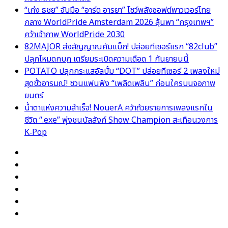
“เก่ง ธชย” จับมือ “อาร์ต อารยา” โชว์พลังซอฟต์พาวเวอร์ไทย
กลาง WorldPride Amsterdam 2026 ลุ้นพา “กรุงเทพฯ”
คว้าเจ้าภาพ WorldPride 2030
82MAJOR ส่งสัญญาณคัมแบ็ก! ปล่อยทีเซอร์แรก “82club”
ปลุกโหมดกบฏ เตรียมระเบิดความเดือด 1 กันยายนนี้
POTATO ปลุกกระแสอัลบั้ม “DOT” ปล่อยทีเซอร์ 2 เพลงใหม่
สุดขั้วอารมณ์! ชวนแฟนฟัง “เพลิดเพลิน” ก่อนใครบนจอภาพ
ยนตร์
น้ำตาแห่งความสำเร็จ! NouerA คว้าถ้วยรายการเพลงแรกใน
ชีวิต “.exe” พุ่งชนบัลลังก์ Show Champion สะเทือนวงการ
K‑Pop
Facebook
X
YouTube
Instagram
TikTok
Switch
skin