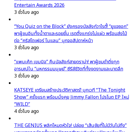
Entertain Awards 2026
3 ชั่วโมง ago
“You Quiz on the Block” ยังครองบัลลังก์วาไรตี้! “ยูแจซอก”
พาผู้ชมอินทั้งน้ำตาและรอยยิ้ม เรตติ้งแกร่งไม่แผ่ว พร้อมส่งไม้
ต่อ “คริสโตเฟอร์ โนแลน” บุกจอสัปดาห์หน้า
3 ชั่วโมง ago
“แพนเค้ก เขมนิจ” คืนบัลลังก์สายดราม่า! พาผู้ชมดำดิ่งทุก
อารมณ์ใน “มหกรรมมนุษย์” ซีรีส์ชีวิตที่ทั้งงดงามและบาดลึก
3 ชั่วโมง ago
KATSEYE เตรียมสร้างประวัติศาสตร์! บุกเวที “The Tonight
Show” ครั้งแรก พร้อมนั่งคุย Jimmy Fallon โปรโมต EP ใหม่
“WILD”
4 ชั่วโมง ago
THE GENIUS พลิกโหมดหัวใจ! ปล่อย “เส้นชัยที่ไม่มีวันไปถึง”