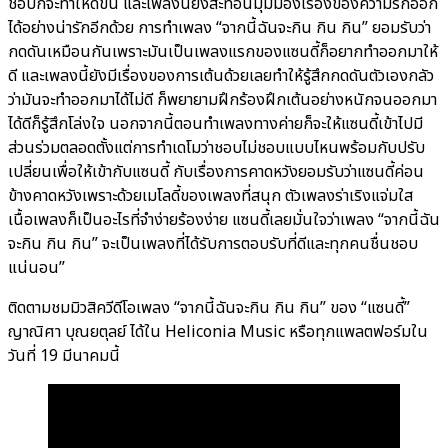
ชอบก็จะทำให้ดีขึ้น และเพลงนี้ยังสะท้อนมุมมองเรื่องของความรักออก
ได้อย่างน่ารักอีกด้วย การทำเพลง “จากนี้ฉันจะกิน กิน กิน” ยอมรับว่า
กดดันเหมือนกันเพราะมันเป็นเพลงแรกของแซนดี้ก็อยากทำออกมาให้
ดี และเพลงนี้ยังมีเรื่องของการเต้นด้วยเลยทำให้รู้สึกกดดันตัวเองกลัว
ว่ามันจะทำออกมาได้ไม่ดี ก็พยายามฝึกร้องฝึกเต้นอย่างหนักจนออกมา
ได้ดีก็รู้สึกโล่งใจ นอกจากนี้ตอนทำเพลงทางค่ายก็จะให้แซนดี้เข้าไปมี
ส่วนร่วมตลอดตั้งแต่การทำเดโมว่าชอบไม่ชอบแบบไหนพร้อมกับปรับ
เปลี่ยนเพื่อให้เข้ากับแซนดี้ กับเรื่องการคาดหวังยอมรับว่าแซนดี้ค่อน
ข้างคาดหวังเพราะด้วยเมโลดี้ของเพลงที่สนุก ตัวเพลงร่าเริงแจ่มใส
เนื้อเพลงก็เป็นอะไรที่จำง่ายร้องง่าย แซนดี้เลยมั่นใจว่าเพลง “จากนี้ฉัน
จะกิน กิน กิน” จะเป็นเพลงที่ได้รับการตอบรับที่ดีและทุกคนชื่นชอบ
แน่นอน”
ติดตามชมมิวสิควีดีโอเพลง “จากนี้ฉันจะกิน กิน กิน” ของ “แซนดี้”
ญาณิศา บุณยตุลย์ ได้ใน Heliconia Music หรือทุกแพลตฟอร์มใน
วันที่ 19 มีนาคมนี้