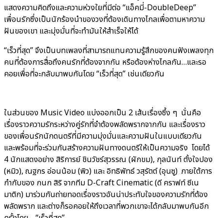
แสดงความคิดถึงและความห่วงใยที่มีต่อ “แอ็คมี่-DoubleDeep”
เพื่อนรักซึ่งเป็นนักร้องนำของวงที่ต้องเดินทางไกลเพื่อตามหาความ
ฝันของเขา และมุ่งมั่นที่จะทำมันให้สำเร็จให้ได้
“เร็วที่สุด” จึงเป็นบทเพลงที่สามารถแทนความรู้สึกของคนฟังเพลงทุก
คนที่ต้องการสื่อถึงคนรักที่ต้องจากกัน หรือต้องห่างไกลกัน…และรอ
คอยเพื่อที่จะกลับมาพบกันโดย “เร็วที่สุด” เช่นเดียวกัน
ในส่วนของ Music Video แบ่งออกเป็น 2 เส้นเรื่องซึ้ง ๆ นั่นคือ
เรื่องราวความรักระหว่างคู่รักที่จำต้องพลัดพรากจากกัน และเรื่องราว
ของเพื่อนรักนักดนตรีที่มีความมุ่งมั่นและความฝันในแบบเดียวกัน
และพร้อมที่จะร่วมกันสร้างความฝันทางดนตรีให้เป็นความจริง โดยได้
4 นักแสดงอย่าง สิริการย์ ชินวัชร์สุวรรณ (ผักขม), กุลนันท์ ตั้งใจปอง
(หมิว), ณฐกร อ่อนน้อม (พิว) และ อิทธิพัทธ์ วสุรัตต์ (อุนซู) ภายใต้การ
กำกับของ กนก สิริ จากทีม D-Craft Cinematic (ดี คราฟท์ ซีเน
มาติก) มาร่วมกันถ่ายทอดเรื่องราวอันน่าประทับใจของความรักที่ต้อง
พลัดพราก และต่างก็รอคอยให้ถึงเวลาที่พวกเขาจะได้กลับมาพบกันอีก
ครั้งโดย… “เร็วที่สุด”