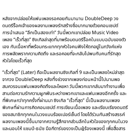
หลังจากปล่อยให้แฟนเพลงรอคอยกันมานาน DoubleDeep วง
ดนตรีร็อคเจ้าของผลงานเพลงรักสร้างชื่อมากมายด้วยคอนเซปต์
การนำเสนอ “ลึกเป็นสองเท่า” วันนี้พวกเขาปล่อย Music Video
เพลง “เร็วที่สุด” ซิงเกิลล่าสุดที่มาพร้อมดนตรีร็อคในแบบฉบับของตัว
เอง กับเนื้อหาที่พร้อมกระแทกทุกหัวใจคนฟังให้ตกอยู่ในภวังค์แห่ง
การพลัดพรากความคิดถึง และรอคอยที่จะกลับไปพบกับคนที่รักสุด
หัวใจโดยเร็วที่สุด
“เร็วที่สุด” (Later) ถือเป็นผลงานซิงเกิลที่ 9 และเป็นเพลงใหม่ล่าสุด
จากวง DoubleDeep หลังทิ้งช่วงจากเพลงก่อนหน้านี้ไปนานพอ
สมควรจนแฟนเพลงคิดถึงและโหยหา วันนี้พวกเขากลับมาทำงานเพื่อ
สานต่อความรักความผูกพันระหว่างพวกเขาและแฟนเพลงอีกครั้ง และ
ที่พิเศษกว่าทุกครั้งที่ผ่านมา ซิงเกิล “เร็วที่สุด” นี้เป็นผลงานเพลง
พิเศษที่ผ่านการคิดคอนเซปต์ การเขียนเนื้อเพลง และเรียบเรียงดนตรี
ของสมาชิกทุกคนในวงแบบร้อยเปอร์เซ็นต์ โดยได้ร่วมกันสร้างสรรค์
ผลงานเพลงนี้ขึ้นมาจากความรู้สึกจากส่วนลึกในหัวใจของทุกคนในวง
และมอบให้ แชมป์-ธนัช มือกีตาร์ของวงเป็นผู้ร้องเพลงนี้ เพื่อสื่อสาร