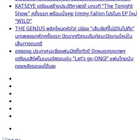
KATSEYE เตรียมสร้างประวัติศาสตร์! บุกเวที “The Tonight
Show” ครั้งแรก พร้อมนั่งคุย Jimmy Fallon โปรโมต EP ใหม่
“WILD”
THE GENIUS พลิกโหมดหัวใจ! ปล่อย “เส้นชัยที่ไม่มีวันไปถึง”
บทเพลงอกหักครั้งแรก ปิดฉากตัวตนเดิมก่อนเปิดเกมใหม่ใน
เส้นทางดนตรี
องซองอู ประกาศเอเชียแฟนมีตติ้งทัวร์! ปักหมุดกรุงเทพฯ
เตรียมเสิร์ฟโมเมนต์สุดอบอุ่น “Let’s go-ONG!” แฟนไทยนับ
ถอยหลังรอเจอได้เลย
Facebook
X
YouTube
Instagram
TikTok
Switch
skin
Menu