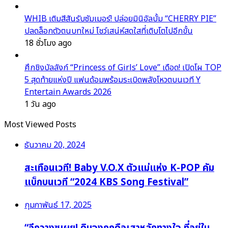
WHIB เติมสีสันรับซัมเมอร์! ปล่อยมินิอัลบั้ม “CHERRY PIE”
ปลดล็อกตัวตนบทใหม่ โชว์เสน่ห์สดใสที่เติบโตไปอีกขั้น
18 ชั่วโมง ago
ศึกชิงบัลลังก์ “Princess of Girls’ Love” เดือด! เปิดโผ TOP
5 สุดท้ายแห่งปี แฟนด้อมพร้อมระเบิดพลังโหวตบนเวที Y
Entertain Awards 2026
1 วัน ago
Most Viewed Posts
ธันวาคม 20, 2024
สะเทือนเวที! Baby V.O.X ตัวแม่แห่ง K-POP คัม
แบ็กบนเวที “2024 KBS Song Festival”
กุมภาพันธ์ 17, 2025
“อีกวางซูเผย! คิมจงกุกคือเสาหลักทางใจ ที่อยู่ใน