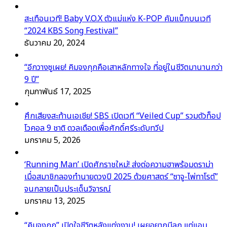
สะเทือนเวที! Baby V.O.X ตัวแม่แห่ง K-POP คัมแบ็กบนเวที
“2024 KBS Song Festival”
ธันวาคม 20, 2024
“อีกวางซูเผย! คิมจงกุกคือเสาหลักทางใจ ที่อยู่ในชีวิตมานานกว่า
9 ปี”
กุมภาพันธ์ 17, 2025
ศึกเสียงสะท้านเอเชีย! SBS เปิดเวที “Veiled Cup” รวมตัวท็อป
โวคอล 9 ชาติ ดวลเดือดเพื่อศักดิ์ศรีระดับทวีป
มกราคม 5, 2026
‘Running Man’ เปิดศักราชใหม่! ส่งต่อความฮาพร้อมดราม่า
เมื่อสมาชิกลองทำนายดวงปี 2025 ด้วยศาสตร์ “ซาจู-ไพ่ทาโรต์”
จนกลายเป็นประเด็นวิจารณ์
มกราคม 13, 2025
“คิมจงกุก” เปิดใจชีวิตหลังแต่งงาน! เผยอยากมีลูก แต่แอบ