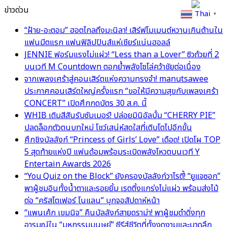
ข่าวด่วน
Thai
▼
“ฝ้าย-อะตอม” ฮอตไกลถึงมะนิลา! เสิร์ฟโมเมนต์หวานเกินต้านใน
แฟนมีตแรก แฟนฟิลิปปินส์แห่เชียร์แน่นฮอลล์
JENNIE ฟอร์มแรงไม่แผ่ว! “Less than a Lover” ซิวถ้วยที่ 2
บนเวที M Countdown ตอกย้ำพลังโซโล่คว้าชัยต่อเนื่อง
จากเพลงเศร้าสู่คอนเสิร์ตแห่งความทรงจำ! manutsawee
ประกาศคอนเสิร์ตใหญ่ครั้งแรก “ขอให้มีความสุขกับเพลงเศร้า
CONCERT” เปิดศึกกดบัตร 30 ส.ค. นี้
WHIB เติมสีสันรับซัมเมอร์! ปล่อยมินิอัลบั้ม “CHERRY PIE”
ปลดล็อกตัวตนบทใหม่ โชว์เสน่ห์สดใสที่เติบโตไปอีกขั้น
ศึกชิงบัลลังก์ “Princess of Girls’ Love” เดือด! เปิดโผ TOP
5 สุดท้ายแห่งปี แฟนด้อมพร้อมระเบิดพลังโหวตบนเวที Y
Entertain Awards 2026
“You Quiz on the Block” ยังครองบัลลังก์วาไรตี้! “ยูแจซอก”
พาผู้ชมอินทั้งน้ำตาและรอยยิ้ม เรตติ้งแกร่งไม่แผ่ว พร้อมส่งไม้
ต่อ “คริสโตเฟอร์ โนแลน” บุกจอสัปดาห์หน้า
“แพนเค้ก เขมนิจ” คืนบัลลังก์สายดราม่า! พาผู้ชมดำดิ่งทุก
อารมณ์ใน “มหกรรมมนุษย์” ซีรีส์ชีวิตที่ทั้งงดงามและบาดลึก