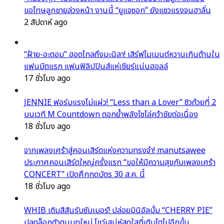
ขอโทษลูกชายล่วงหน้า งานนี้ “ยูแจซอก” ยังแซวแรงจนฮาลั่น
2 สัปดาห์ ago
“ฝ้าย-อะตอม” ฮอตไกลถึงมะนิลา! เสิร์ฟโมเมนต์หวานเกินต้านใน
แฟนมีตแรก แฟนฟิลิปปินส์แห่เชียร์แน่นฮอลล์
17 ชั่วโมง ago
JENNIE ฟอร์มแรงไม่แผ่ว! “Less than a Lover” ซิวถ้วยที่ 2
บนเวที M Countdown ตอกย้ำพลังโซโล่คว้าชัยต่อเนื่อง
18 ชั่วโมง ago
จากเพลงเศร้าสู่คอนเสิร์ตแห่งความทรงจำ! manutsawee
ประกาศคอนเสิร์ตใหญ่ครั้งแรก “ขอให้มีความสุขกับเพลงเศร้า
CONCERT” เปิดศึกกดบัตร 30 ส.ค. นี้
18 ชั่วโมง ago
WHIB เติมสีสันรับซัมเมอร์! ปล่อยมินิอัลบั้ม “CHERRY PIE”
ปลดล็อกตัวตนบทใหม่ โชว์เสน่ห์สดใสที่เติบโตไปอีกขั้น