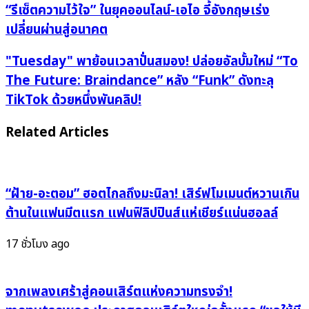
ขอ
“รีเซ็ตความไว้ใจ” ในยุคออนไลน์-เอไอ จี้อังกฤษเร่ง
เป็น
เปลี่ยนผ่านสู่อนาคต
ฮีโร่
คืน
"Tuesday"
"Tuesday" พาย้อนเวลาปั่นสมอง! ปล่อยอัลบั้มใหม่ “To
ความ
พา
The Future: Braindance” หลัง “Funk” ดังทะลุ
เชื่อ
ย้อน
TikTok ด้วยหนึ่งพันคลิป!
มั่น!
เวลา
ผอ.ใหญ่
ปั่น
Related Articles
ลั่น
สมอง!
ถึง
ปล่อย
เวลา
อัลบั้ม
“รีเซ็ต
ใหม่
“ฝ้าย-อะตอม” ฮอตไกลถึงมะนิลา! เสิร์ฟโมเมนต์หวานเกิน
ความ
“To
ต้านในแฟนมีตแรก แฟนฟิลิปปินส์แห่เชียร์แน่นฮอลล์
ไว้ใจ”
The
ใน
Future:
17 ชั่วโมง ago
ยุค
Braindance”
ออนไลน์-
หลัง
เอไอ
จากเพลงเศร้าสู่คอนเสิร์ตแห่งความทรงจำ!
“Funk”
จี้
ดัง