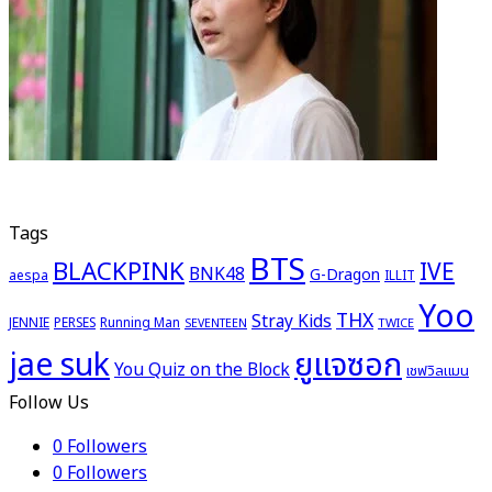
Tags
BTS
BLACKPINK
IVE
BNK48
G-Dragon
aespa
ILLIT
Yoo
THX
Stray Kids
JENNIE
PERSES
Running Man
TWICE
SEVENTEEN
ยูแจซอก
jae suk
You Quiz on the Block
เชฟวิลแมน
Follow Us
0
Followers
0
Followers