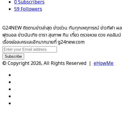
0
Subscribers
59
Followers
G24NEW ติดตามข่าวล่าสุด ข่าวด่วน ทันทุกเหตุการณ์ ข่าวกีฬา ผล
ฟุตบอล ข่าวบันเทิง ดารา สุขภาพ กิน เที่ยว ตรวจหวย ดวง คอลัมน์
เรื่องย่อละครและอีกมากมายที่ g24new.com
Enter
your
Email
© Copyright 2026, All Rights Reserved |
eHowMe
address
Facebook
X
YouTube
Instagram
TikTok
Facebook
X
WhatsApp
Telegram
Viber
Back
to
top