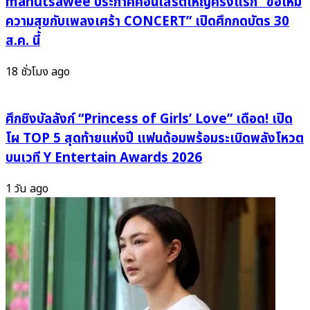
manutsawee ประกาศคอนเสิร์ตใหญ่ครั้งแรก “ขอให้มี
อังกฤษ
ทะลุ
ความสุขกับเพลงเศร้า CONCERT” เปิดศึกกดบัตร 30
เร่ง
TikTok
ส.ค. นี้
เปลี่ยน
ด้วย
ผ่าน
หนึ่ง
18 ชั่วโมง ago
สู่
พัน
อนาคต
คลิป!
ศึกชิงบัลลังก์ “Princess of Girls’ Love” เดือด! เปิด
โผ TOP 5 สุดท้ายแห่งปี แฟนด้อมพร้อมระเบิดพลังโหวต
บนเวที Y Entertain Awards 2026
1 วัน ago