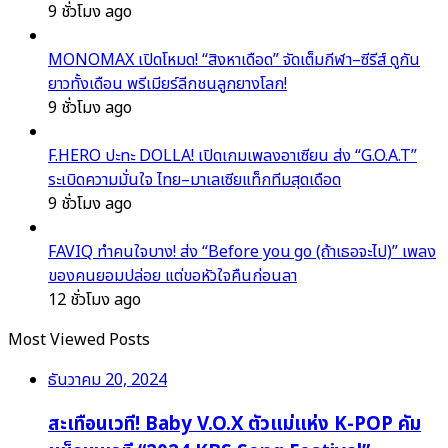
9 ชั่วโมง ago
MONOMAX เปิดโหมด! “สิงหาเดือด” จัดเต็มกีฬา–ซีรีส์ ดูกัน
ยาวทั้งเดือน พรีเมียร์ลีกชนลูกยางโลก!
9 ชั่วโมง ago
F.HERO ปะทะ DOLLA! เปิดเกมเพลงอาเซียน ส่ง “G.O.A.T”
ระเบิดความมั่นใจ ไทย–มาเลเซียแท็กทีมสุดเดือด
9 ชั่วโมง ago
FAVIQ ทำคนใจบาง! ส่ง “Before you go (ถ้าเธอจะไป)” เพลง
ของคนยอมปล่อย แต่ขอหัวใจคืนก่อนลา
12 ชั่วโมง ago
Most Viewed Posts
ธันวาคม 20, 2024
สะเทือนเวที! Baby V.O.X ตัวแม่แห่ง K-POP คัม