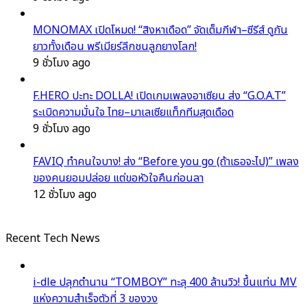
MONOMAX เปิดโหมด! “สิงหาเดือด” จัดเต็มกีฬา–ซีรีส์ ดูกัน
ยาวทั้งเดือน พรีเมียร์ลีกชนลูกยางโลก!
9 ชั่วโมง ago
F.HERO ปะทะ DOLLA! เปิดเกมเพลงอาเซียน ส่ง “G.O.A.T”
ระเบิดความมั่นใจ ไทย–มาเลเซียแท็กทีมสุดเดือด
9 ชั่วโมง ago
FAVIQ ทำคนใจบาง! ส่ง “Before you go (ถ้าเธอจะไป)” เพลง
ของคนยอมปล่อย แต่ขอหัวใจคืนก่อนลา
12 ชั่วโมง ago
Recent Tech News
i-dle ปลุกตำนาน “TOMBOY” ทะลุ 400 ล้านวิว! ขึ้นแท่น MV
แห่งความสำเร็จตัวที่ 3 ของวง