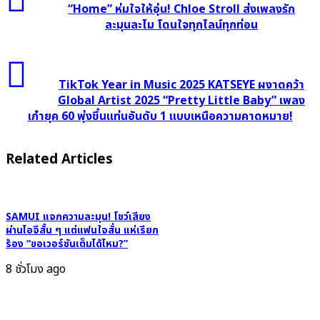
ห่ม
“Home” ห่มใจให้อุ่น! Chloe Stroll ส่งเพลงรัก
ใจ
ละมุนละไม โดนใจทุกไลน์ทุกท่อน
ให้
อุ่น!
TikTok
Chloe
Year
TikTok Year in Music 2025 KATSEYE ผงาดคว้า
Stroll
in
Global Artist 2025 “Pretty Little Baby” เพลง
ส่ง
เก๋ายุค 60 พุ่งขึ้นแท่นอันดับ 1 แบบเหนือความคาดหมาย!
Music
เพลง
2025
รัก
KATSEYE
Related Articles
ละมุน
ผงาด
ละไม
คว้า
โดน
Global
ใจ
SAMUI แจกความละมุน! โชว์เสียง
Artist
ทุก
ผ่านไอจีสั้น ๆ แต่แฟนใจสั่น แห่เรียก
2025
ร้อง “ขอเวอร์ชันเต็มได้ไหม?”
ไลน์
“Pretty
ทุก
8 ชั่วโมง ago
Little
ท่อน
Baby”
เพลง