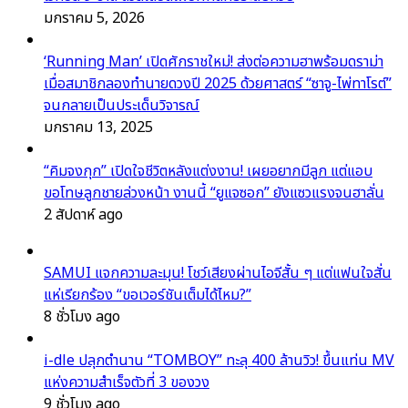
มกราคม 5, 2026
‘Running Man’ เปิดศักราชใหม่! ส่งต่อความฮาพร้อมดราม่า
เมื่อสมาชิกลองทำนายดวงปี 2025 ด้วยศาสตร์ “ซาจู-ไพ่ทาโรต์”
จนกลายเป็นประเด็นวิจารณ์
มกราคม 13, 2025
“คิมจงกุก” เปิดใจชีวิตหลังแต่งงาน! เผยอยากมีลูก แต่แอบ
ขอโทษลูกชายล่วงหน้า งานนี้ “ยูแจซอก” ยังแซวแรงจนฮาลั่น
2 สัปดาห์ ago
SAMUI แจกความละมุน! โชว์เสียงผ่านไอจีสั้น ๆ แต่แฟนใจสั่น
แห่เรียกร้อง “ขอเวอร์ชันเต็มได้ไหม?”
8 ชั่วโมง ago
i-dle ปลุกตำนาน “TOMBOY” ทะลุ 400 ล้านวิว! ขึ้นแท่น MV
แห่งความสำเร็จตัวที่ 3 ของวง
9 ชั่วโมง ago