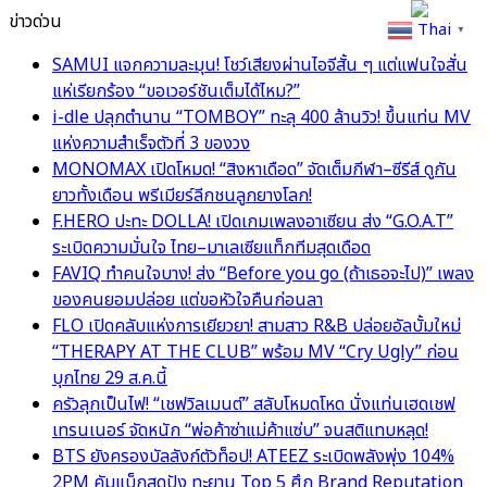
ข่าวด่วน
Thai
▼
SAMUI แจกความละมุน! โชว์เสียงผ่านไอจีสั้น ๆ แต่แฟนใจสั่น
แห่เรียกร้อง “ขอเวอร์ชันเต็มได้ไหม?”
i-dle ปลุกตำนาน “TOMBOY” ทะลุ 400 ล้านวิว! ขึ้นแท่น MV
แห่งความสำเร็จตัวที่ 3 ของวง
MONOMAX เปิดโหมด! “สิงหาเดือด” จัดเต็มกีฬา–ซีรีส์ ดูกัน
ยาวทั้งเดือน พรีเมียร์ลีกชนลูกยางโลก!
F.HERO ปะทะ DOLLA! เปิดเกมเพลงอาเซียน ส่ง “G.O.A.T”
ระเบิดความมั่นใจ ไทย–มาเลเซียแท็กทีมสุดเดือด
FAVIQ ทำคนใจบาง! ส่ง “Before you go (ถ้าเธอจะไป)” เพลง
ของคนยอมปล่อย แต่ขอหัวใจคืนก่อนลา
FLO เปิดคลับแห่งการเยียวยา! สามสาว R&B ปล่อยอัลบั้มใหม่
“THERAPY AT THE CLUB” พร้อม MV “Cry Ugly” ก่อน
บุกไทย 29 ส.ค.นี้
ครัวลุกเป็นไฟ! “เชฟวิลเมนต์” สลับโหมดโหด นั่งแท่นเฮดเชฟ
เทรนเนอร์ จัดหนัก “พ่อค้าซ่าแม่ค้าแซ่บ” จนสติแทบหลุด!
BTS ยังครองบัลลังก์ตัวท็อป! ATEEZ ระเบิดพลังพุ่ง 104%
2PM คัมแบ็กสุดปัง ทะยาน Top 5 ศึก Brand Reputation