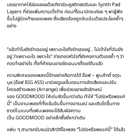
บรรยากาศให้ล่องลอยด้วยกีตาร์อะคูสติกสตรัมและ Synth Pad
Layers ที่ช่วยเพิ่มความเวิ้งว้าง ก่อนที่ไดนามิกจะค่อย ๆ พาผู้ฟัง
ขึ้นไปสู่ช่วงท้ายของเพลง ซึ่งเสียงร้องถูกขับเน้นด้วยประโยคซ้ำๆ
อย่าง
“แล้วทำไมยังรักเธออยู่ เพราะอะไรถึงรักเธออยู่… ไม่เข้าใจที่ฉันยัง
อยู่ ว่าเพราะอะไร เพราะไร“ ถ่ายทอดหัวใจที่ยังคงถามตัวเองซ้ำ ๆ ว่า
ควรทำอย่างไร ทั้งที่คำตอบอาจชัดเจนมาตั้งแต่ต้นแล้ว
ความพิเศษของเพลงนี้อีกอย่างคือการได้ อ๊อฟ – พูนศักดิ์ จตุระ
บุล (อ๊อฟ BIG ASS) มาช่วยดูแลขั้นตอนการอัดเสียงและปรับ
โครงสร้างเพลง (Arrange) เพื่อช่วยขยายอัตลักษณ์
ของ GOODMOOD ให้เด่นชัดขึ้นกว่าเดิม ทำให้ “ไปต่อหรือพอแค่
นี้” เป็นงานเพลงที่ทั้งเข้มข้นขึ้นทางอารมณ์ และเติบโตขึ้นทาง
ซาวด์ในแบบที่แฟนเพลงจะได้สัมผัสความ
เป็น GOODMOOD อย่างลึกซึ้งยิ่งกว่าเดิม
แฟน ๆ สามารถรับชมมิวสิกวิดีโอเพลง “ไปต่อหรือพอแค่นี้” ได้แล้ว