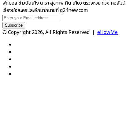
ฟุตบอล ข่าวบันเทิง ดารา สุขภาพ กิน เที่ยว ตรวจหวย ดวง คอลัมน์
เรื่องย่อละครและอีกมากมายที่ g24new.com
Enter
your
Email
© Copyright 2026, All Rights Reserved |
eHowMe
address
Facebook
X
YouTube
Instagram
TikTok
Back
to
top
button