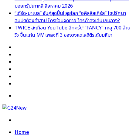
บอยกรุ๊ปเกาหลี สิงหาคม 2026
“เติร์ด-มาเบล” จับคู่สุดปั่น! ลุยโลก “อคิลลิสเคิร์ส” ไขปริศนา
สมบัติต้องคำสาป ใครซ่อนจุดตาย ใครกำลังเล่นเกมลวง?
TWICE สะเทือน YouTube อีกครั้ง! “FANCY” ทะลุ 700 ล้าน
วิว ขึ้นแท่น MV เพลงที่ 3 ของวงแตะสถิติระดับมหึมา
Facebook
X
YouTube
Instagram
TikTok
Switch
skin
Menu
Search
for
Home