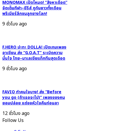
เก๋า
MONOMAX เปิดโหมด! “สิงหาเดือด”
จัดเต็มกีฬา–ซีรีส์ ดูกันยาวทั้งเดือน
ยุค
พรีเมียร์ลีกชนลูกยางโลก!
60
พุ่ง
9 ชั่วโมง ago
ขึ้น
แท่น
อันดับ
F.HERO ปะทะ DOLLA! เปิดเกมเพลง
1
อาเซียน ส่ง “G.O.A.T” ระเบิดความ
แบบ
มั่นใจ ไทย–มาเลเซียแท็กทีมสุดเดือด
เหนือ
9 ชั่วโมง ago
ความ
คาด
หมาย!
FAVIQ ทำคนใจบาง! ส่ง “Before
you go (ถ้าเธอจะไป)” เพลงของคน
ยอมปล่อย แต่ขอหัวใจคืนก่อนลา
12 ชั่วโมง ago
Follow Us