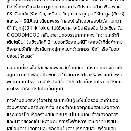
รู้จักลายเซ็นความเศร้าอันเป็นเอกลักษณ์ของ GOODMOOD วง
ป็อปร็อกหน้าใหม่จาก genie records ที่ประกอบด้วย พี – พงศ์
ศิริ เอี่ยมยัง (ร้องนำ), เหนือ – ปัญญากร บุญมณีรัตนกูล (กีตาร์)
และ เอ – ธิติวัฒน์ เนียมเพชร (กลอง) เจ้าของเพลงไวรัล “โตกว่า
นี้” ที่ถูกผู้ใช้ TikTok นำไปใช้จนกลายเป็นเสียงฮิตทั่วโซเชียล วัน
นี้ GOODMOOD กลับมาสานต่อบรรยากาศแห่ง “ความเศร้าที่
เติบโตขึ้น” ในซิงเกิลที่ 2 “ไปต่อหรือพอแค่นี้” เพลงช้าที่ตั้งคำถาม
ถึงความรักที่กำลังเดินทางสู่ทางแยกว่าเราควร “ยื้อ” หรือ “ยอม
ปล่อยให้จบลง”
ท่อนฮุกที่แทงใจที่สุดของเพลง สะท้อนสภาวะที่หลายคนคงเคยติด
อยู่ในความสัมพันธ์ที่ไม่ชัดเจน “นี่ฉันควรไปต่อหรือพอแค่นี้ เพราะ
พยายามเท่าไหร่จะทำยังไง ไม่ดีขึ้นสักที ไปต่อก็คงไม่ไหว แต่ยิ่งทน
เท่าไหร่ หัวใจ…ยิ่งไม่ไหวขึ้นทุกที”
ทางด้านดนตรีพี (ร้องนำ) รับบทเป็นผู้แต่งเนื้อร้องและทำนอง
ส่วนพาร์ทดนตรีสมาชิกทั้ง 3 ยังทำกันเองทุกขั้นตอนเพื่อคงคา
แรกเตอร์ป็อปร็อกร่วมสมัยที่หนักแน่นเช่นเคย ด้วยซาวด์กลอง
และเบสที่ชัดจัดเต็ม ผสานกับกีตาร์ไฟฟ้าหลายเลเยอร์ที่เปรียบ
เสมือนความคิดที่วนลูปของคนในความรักที่สับสน พร้อมเติม