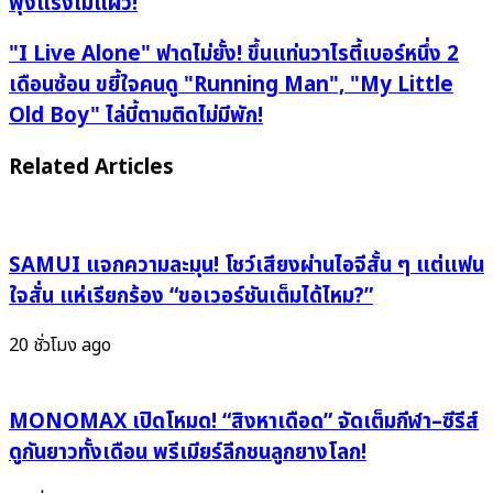
พุ่งแรงไม่แผ่ว!
ครอง
บัลลังก์
"I
"I Live Alone" ฟาดไม่ยั้ง! ขึ้นแท่นวาไรตี้เบอร์หนึ่ง 2
วา
Live
เดือนซ้อน ขยี้ใจคนดู "Running Man", "My Little
ไร
Alone"
Old Boy" ไล่บี้ตามติดไม่มีพัก!
ตี้
ฟาด
คิง
ไม่
Related Articles
อีก
ยั้ง!
เดือน!
ขึ้น
ท็อป
แท่น
ลิ
วา
SAMUI แจกความละมุน! โชว์เสียงผ่านไอจีสั้น ๆ แต่แฟน
สต์
ไร
ใจสั่น แห่เรียกร้อง “ขอเวอร์ชันเต็มได้ไหม?”
อันดับ
ตี้
แบรนด์
เบอร์
20 ชั่วโมง ago
วา
หนึ่ง
ไร
2
ตี้ส
MONOMAX เปิดโหมด! “สิงหาเดือด” จัดเต็มกีฬา–ซีรีส์
เดือน
ตาร์
ซ้อน
ดูกันยาวทั้งเดือน พรีเมียร์ลีกชนลูกยางโลก!
ประจำ
ขยี้
เดือน