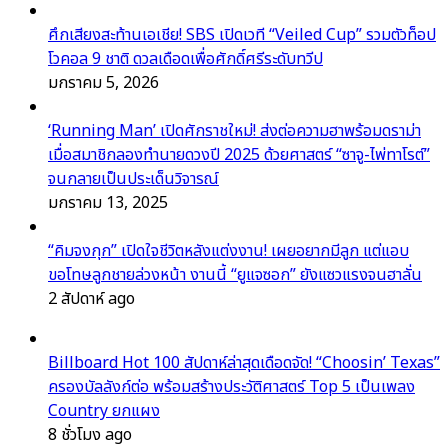
ศึกเสียงสะท้านเอเชีย! SBS เปิดเวที “Veiled Cup” รวมตัวท็อป
โวคอล 9 ชาติ ดวลเดือดเพื่อศักดิ์ศรีระดับทวีป
มกราคม 5, 2026
‘Running Man’ เปิดศักราชใหม่! ส่งต่อความฮาพร้อมดราม่า
เมื่อสมาชิกลองทำนายดวงปี 2025 ด้วยศาสตร์ “ซาจู-ไพ่ทาโรต์”
จนกลายเป็นประเด็นวิจารณ์
มกราคม 13, 2025
“คิมจงกุก” เปิดใจชีวิตหลังแต่งงาน! เผยอยากมีลูก แต่แอบ
ขอโทษลูกชายล่วงหน้า งานนี้ “ยูแจซอก” ยังแซวแรงจนฮาลั่น
2 สัปดาห์ ago
Billboard Hot 100 สัปดาห์ล่าสุดเดือดจัด! “Choosin’ Texas”
ครองบัลลังก์ต่อ พร้อมสร้างประวัติศาสตร์ Top 5 เป็นเพลง
Country ยกแผง
8 ชั่วโมง ago