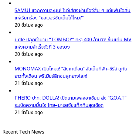
SAMUI แจกความละมุน! โชว์เสียงผ่านไอจีสั้น ๆ แต่แฟนใจสั่น
แห่เรียกร้อง “ขอเวอร์ชันเต็มได้ไหม?”
20 ชั่วโมง ago
i-dle ปลุกตำนาน “TOMBOY” ทะลุ 400 ล้านวิว! ขึ้นแท่น MV
แห่งความสำเร็จตัวที่ 3 ของวง
20 ชั่วโมง ago
MONOMAX เปิดโหมด! “สิงหาเดือด” จัดเต็มกีฬา–ซีรีส์ ดูกัน
ยาวทั้งเดือน พรีเมียร์ลีกชนลูกยางโลก!
21 ชั่วโมง ago
F.HERO ปะทะ DOLLA! เปิดเกมเพลงอาเซียน ส่ง “G.O.A.T”
ระเบิดความมั่นใจ ไทย–มาเลเซียแท็กทีมสุดเดือด
21 ชั่วโมง ago
Recent Tech News