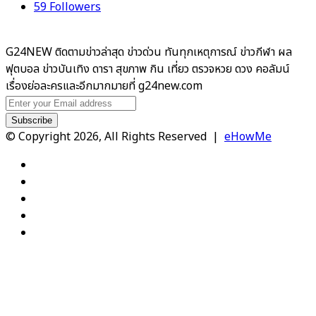
59
Followers
G24NEW ติดตามข่าวล่าสุด ข่าวด่วน ทันทุกเหตุการณ์ ข่าวกีฬา ผล
ฟุตบอล ข่าวบันเทิง ดารา สุขภาพ กิน เที่ยว ตรวจหวย ดวง คอลัมน์
เรื่องย่อละครและอีกมากมายที่ g24new.com
Enter
your
Email
© Copyright 2026, All Rights Reserved |
eHowMe
address
Facebook
X
YouTube
Instagram
TikTok
Facebook
X
WhatsApp
Telegram
Viber
Back
to
top
button