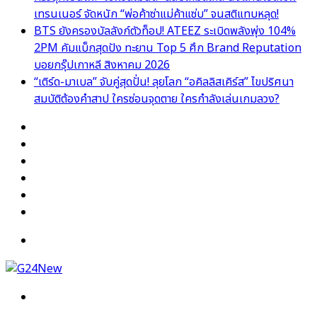
เทรนเนอร์ จัดหนัก “พ่อค้าซ่าแม่ค้าแซ่บ” จนสติแทบหลุด!
BTS ยังครองบัลลังก์ตัวท็อป! ATEEZ ระเบิดพลังพุ่ง 104%
2PM คัมแบ็กสุดปัง ทะยาน Top 5 ศึก Brand Reputation
บอยกรุ๊ปเกาหลี สิงหาคม 2026
“เติร์ด-มาเบล” จับคู่สุดปั่น! ลุยโลก “อคิลลิสเคิร์ส” ไขปริศนา
สมบัติต้องคำสาป ใครซ่อนจุดตาย ใครกำลังเล่นเกมลวง?
Facebook
X
YouTube
Instagram
TikTok
Switch
skin
Menu
Search
for