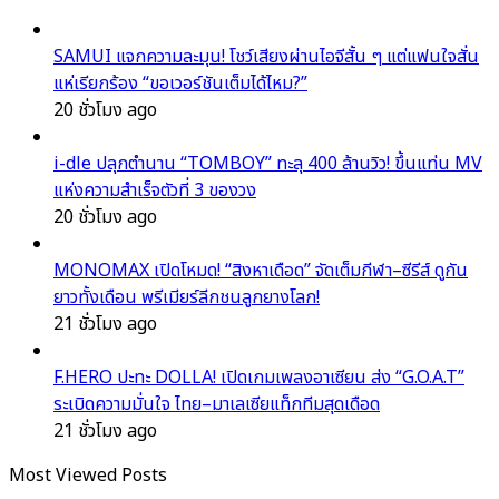
SAMUI แจกความละมุน! โชว์เสียงผ่านไอจีสั้น ๆ แต่แฟนใจสั่น
แห่เรียกร้อง “ขอเวอร์ชันเต็มได้ไหม?”
20 ชั่วโมง ago
i-dle ปลุกตำนาน “TOMBOY” ทะลุ 400 ล้านวิว! ขึ้นแท่น MV
แห่งความสำเร็จตัวที่ 3 ของวง
20 ชั่วโมง ago
MONOMAX เปิดโหมด! “สิงหาเดือด” จัดเต็มกีฬา–ซีรีส์ ดูกัน
ยาวทั้งเดือน พรีเมียร์ลีกชนลูกยางโลก!
21 ชั่วโมง ago
F.HERO ปะทะ DOLLA! เปิดเกมเพลงอาเซียน ส่ง “G.O.A.T”
ระเบิดความมั่นใจ ไทย–มาเลเซียแท็กทีมสุดเดือด
21 ชั่วโมง ago
Most Viewed Posts