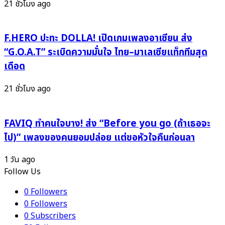
ใจ
21 ชั่วโมง ago
มิ.ย.
คนดู
พร้อม
"Running
หน้า
F.HERO ปะทะ DOLLA! เปิดเกมเพลงอาเซียน ส่ง
Man",
ใหม่
"My
“G.O.A.T” ระเบิดความมั่นใจ ไทย–มาเลเซียแท็กทีมสุด
ฟาด
Little
เดือด
พุ่ง
Old
แรง
Boy"
21 ชั่วโมง ago
ไม่
ไล่
แผ่ว!
บี้
FAVIQ ทำคนใจบาง! ส่ง “Before you go (ถ้าเธอจะ
ตาม
ติด
ไป)” เพลงของคนยอมปล่อย แต่ขอหัวใจคืนก่อนลา
ไม่มี
พัก!
1 วัน ago
Follow Us
0
Followers
0
Followers
0
Subscribers