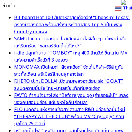
ข่าวด่วน
Thai
Billboard Hot 100 สัปดาห์ล่าสุดเดือดจัด! “Choosin’ Texas”
ครองบัลลังก์ต่อ พร้อมสร้างประวัติศาสตร์ Top 5 เป็นเพลง
Country ยกแผง
SAMUI แจกความละมุน! โชว์เสียงผ่านไอจีสั้น ๆ แต่แฟนใจสั่น
แห่เรียกร้อง “ขอเวอร์ชันเต็มได้ไหม?”
i-dle ปลุกตำนาน “TOMBOY” ทะลุ 400 ล้านวิว! ขึ้นแท่น MV
แห่งความสำเร็จตัวที่ 3 ของวง
MONOMAX เปิดโหมด! “สิงหาเดือด” จัดเต็มกีฬา–ซีรีส์ ดูกัน
ยาวทั้งเดือน พรีเมียร์ลีกชนลูกยางโลก!
F.HERO ปะทะ DOLLA! เปิดเกมเพลงอาเซียน ส่ง “G.O.A.T”
ระเบิดความมั่นใจ ไทย–มาเลเซียแท็กทีมสุดเดือด
FAVIQ ทำคนใจบาง! ส่ง “Before you go (ถ้าเธอจะไป)” เพลง
ของคนยอมปล่อย แต่ขอหัวใจคืนก่อนลา
FLO เปิดคลับแห่งการเยียวยา! สามสาว R&B ปล่อยอัลบั้มใหม่
“THERAPY AT THE CLUB” พร้อม MV “Cry Ugly” ก่อน
บุกไทย 29 ส.ค.นี้
ครัวลุกเป็นไฟ! “เชฟวิลเมนต์” สลับโหมดโหด นั่งแท่นเฮดเชฟ