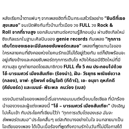
หลังเรียกน้ำตาแฟนๆ จากเพลงฮิตที่เป็นกระแสไวรัลอย่าง
“ยินดีที่เธอ
สุขเสมอ”
จนเปิดฟังกันทั่วบ้านทั่วเมือง วง
FULL
วง
Rock &
Roll จากที่ราบสูง
ขอกลับมาสานต่อความรู้สึกอบอุ่น ผ่านซิงเกิลใหม่
ซิงเกิลแรกในฐานะศิลปินของ
genie records
กับเพลง
“ทุกการ
เติบโตของเธอจะมีฉันคอยซับพอร์ตเสมอ”
เพลงที่พูดแทนใจของ
ใครหลายคนที่ยังคอยห่วงใยคนรักแม้ไม่ได้อยู่ด้วยกัน แต่ก็ยังพร้อมจะ
อยู่เคียงข้างและคอยซับพอร์ตทุกการเติบโต หวังให้เธอมีชีวิตใหม่ที่มี
ความสุข ถูกถ่ายทอดโดยสมาชิกวง
FULL ทั้ง 5 คน ประกอบไปด้วย
โอ๋-บารเมศวร์ เมืองสันเทียะ (ร้องนำ), ฝัน- วีรยุทธ พณิชย์ชวาล
(กลอง), ชาฟ- ภูริพงศ์ อรัญโชติ (กีต้าร์), เอ- อนุชา ฤหภักดี
(คีย์บอร์ด) และเบนซ์- พีระพล คนว่อง (เบส)
แรงบันดาลใจของเพลงนี้เริ่มจากคอมเมนต์หนึ่งบนโซเชียล ที่นักร้อง
นำของวงและผู้แต่งเพลงนี้
“โอ๋ – บารเมศวร์ เมืองสันเทียะ”
บังเอิญ
ไปเห็นเข้า กับประโยคที่เขียนไว้ว่า
“ทุกการเติบโตของเธอ ฉันจะ
ซัพพอร์ตเสมอ”
ประโยคสั้นๆ แต่สะกิดบางอย่างในใจ จนกลายมาเป็น
ไอเดียของเพลง ได้เป็นเนื้อร้องที่พูดถึงความรักในวันที่ไม่มีโอกาสได้