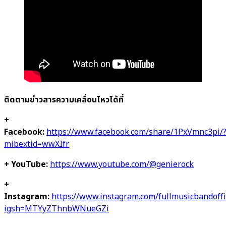
ติดตามข่าวสารความเคลื่อนไหวได้ที่
+
Facebook:
https://www.facebook.com/share/1PxVmnc3pi/
mibextid=wwXIfr
+ YouTube:
https://www.youtube.com/@genierock
+
Instagram:
https://www.instagram.com/fullmusicbandoffi
igsh=MTYyZThnbWNueGZi