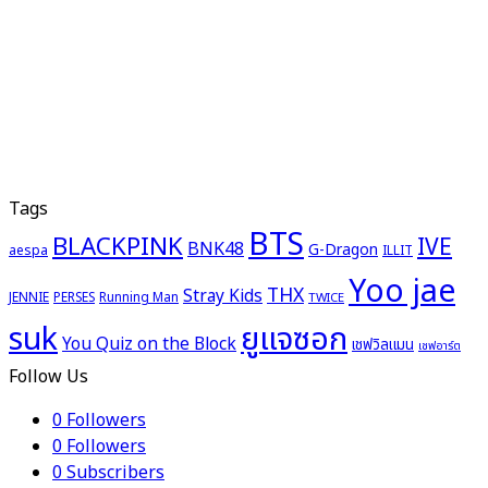
Tags
BTS
BLACKPINK
IVE
BNK48
G-Dragon
aespa
ILLIT
Yoo jae
THX
Stray Kids
JENNIE
PERSES
Running Man
TWICE
ยูแจซอก
suk
You Quiz on the Block
เชฟวิลแมน
เชฟอาร์ต
Follow Us
0
Followers
0
Followers
0
Subscribers