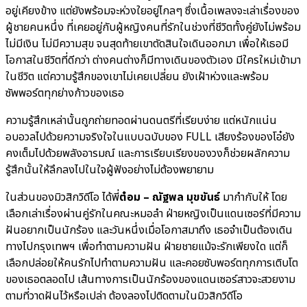
อยู่เคียงข้าง แต่ยังพร้อมจะห่วงใยอยู่ไกลๆ ซึ่งเนื้อเพลงจะเล่าเรื่องของ
ผู้ชายคนหนึ่ง ที่เคยอยู่กับผู้หญิงคนที่รักในช่วงที่ชีวิตทั้งคู่ยังไม่พร้อม
ไม่มีเงิน ไม่มีความสุข จนสุดท้ายเขาตัดสินใจเดินออกมา เพื่อให้เธอมี
โอกาสในชีวิตที่ดีกว่า ต่างคนต่างก็มีทางเดินของตัวเอง มีใครใหม่เข้ามา
ในชีวิต แต่ความรู้สึกของเขาไม่เคยเปลี่ยน ยังเฝ้าห่วงและพร้อม
ซัพพอร์ตทุกย่างก้าวของเธอ
ความรู้สึกเหล่านั้นถูกถ่ายทอดผ่านดนตรีที่เรียบง่าย แต่หนักแน่น
อบอวลไปด้วยความจริงใจในแบบฉบับของ FULL เสียงร้องของโอ๋ยัง
คงเต็มไปด้วยพลังอารมณ์ และการเรียบเรียงของวงก็ช่วยผลักความ
รู้สึกนั้นให้ลึกลงไปในใจผู้ฟังอย่างไม่ต้องพยายาม
ในส่วนของมิวสิกวิดีโอ ได้พี่
ต๋อม – ณัฐพล มุขขันธ์
มากำกับให้ โดย
เลือกเล่าเรื่องผ่านคู่รักในคณะหมอลำ ฝ่ายหญิงเป็นแดนเซอร์ที่มีความ
ฝันอยากเป็นนักร้อง และวันหนึ่งเมื่อโอกาสมาถึง เธอจำเป็นต้องเดิน
ทางไปกรุงเทพฯ เพื่อทำตามความฝัน ฝ่ายชายแม้จะรักเพียงใด แต่ก็
เลือกปล่อยให้คนรักไปทำตามความฝัน และคอยซับพอร์ตทุกการเติบโต
ของเธอตลอดไป เส้นทางการเป็นนักร้องของแดนเซอร์สาวจะสวยงาม
ตามที่วาดฝันไว้หรือเปล่า ต้องลองไปติดตามในมิวสิกวิดีโอ